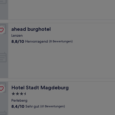
Hervorragend,
(314
Bewertungen)
ahead burghotel
ahead burghotel
Lenzen
8.8
8,8/10
Hervorragend
(8 Bewertungen)
von
10,
Hervorragend,
(8
Bewertungen)
Hotel Stadt Magdeburg
Hotel Stadt Magdeburg
3.5-
Sterne-
Perleberg
Unterkunft
8.4
8,4/10
Sehr gut
(61 Bewertungen)
von