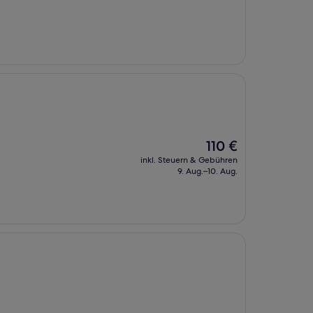
Der
110 €
Preis
inkl. Steuern & Gebühren
beträgt
9. Aug.–10. Aug.
110 €