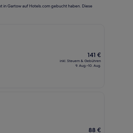
ht in Gartow auf Hotels.com gebucht haben. Diese
Der
141 €
Preis
inkl. Steuern & Gebühren
beträgt
9. Aug.–10. Aug.
141 €
Der
88 €