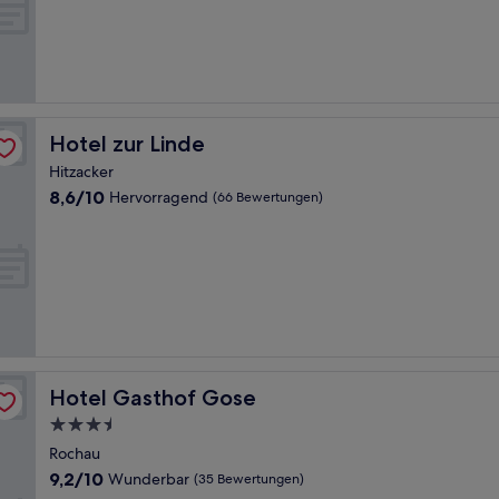
Hotel zur Linde
Hotel zur Linde
Hitzacker
8.6
8,6/10
Hervorragend
(66 Bewertungen)
von
10,
Hervorragend,
(66
Bewertungen)
Hotel Gasthof Gose
Hotel Gasthof Gose
3.5-
Sterne-
Rochau
Unterkunft
9.2
9,2/10
Wunderbar
(35 Bewertungen)
von