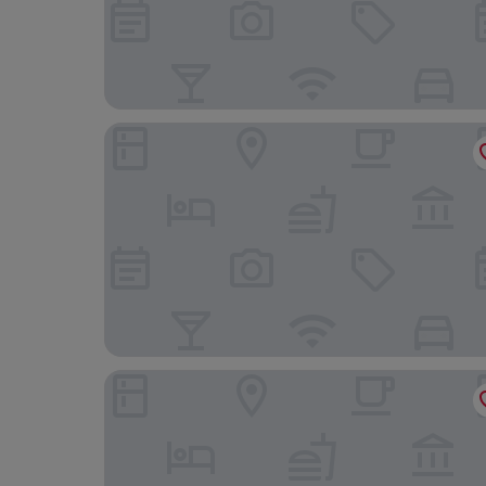
Parkhotel Hitzacker
Das Wolfshotel am Arendsee