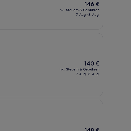
Der
146 €
Preis
inkl. Steuern & Gebühren
beträgt
7. Aug.–8. Aug.
146 €
Der
140 €
Preis
inkl. Steuern & Gebühren
beträgt
7. Aug.–8. Aug.
140 €
Der
148 €