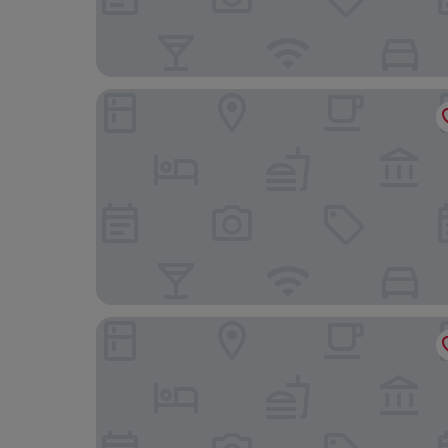
ahead burghotel
Hotel Stadt Magdeburg