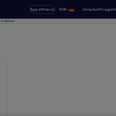
•
App öffnen
EUR
Unterkunft registr
 in Gartow