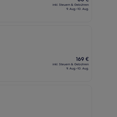
Preis
inkl. Steuern & Gebühren
beträgt
9. Aug.–10. Aug.
80 €
Der
169 €
Preis
inkl. Steuern & Gebühren
beträgt
9. Aug.–10. Aug.
169 €