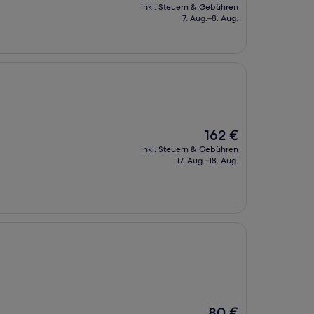
Preis
inkl. Steuern & Gebühren
beträgt
7. Aug.–8. Aug.
88 €
Der
162 €
Preis
inkl. Steuern & Gebühren
beträgt
17. Aug.–18. Aug.
162 €
Der
80 €