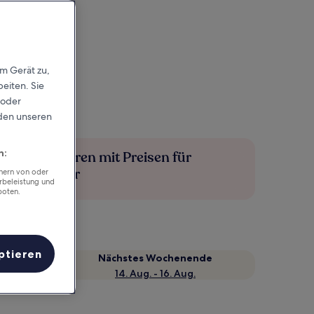
em Gerät zu,
eiten. Sie
 oder
rden unseren
n:
Mehr sparen mit Preisen für
Mitglieder
chern von oder
rbeleistung und
boten.
ptieren
Nächstes Wochenende
14. Aug. - 16. Aug.