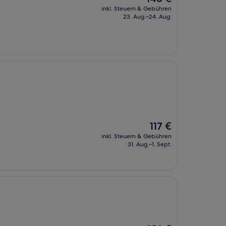
Preis
inkl. Steuern & Gebühren
beträgt
23. Aug.–24. Aug.
148 €
Der
117 €
Preis
inkl. Steuern & Gebühren
beträgt
31. Aug.–1. Sept.
117 €