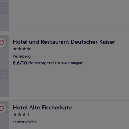
Sehr
gut,
(39
Bewertungen)
Hotel und Restaurant Deutscher Kaiser
Hotel und Restaurant Deutscher Kaiser
4.0-
Sterne-
Perleberg
Unterkunft
8.6
8,6/10
Hervorragend
(78 Bewertungen)
von
10,
Hervorragend,
(78
Bewertungen)
Hotel Alte Fischerkate
Hotel Alte Fischerkate
3.5-
Sterne-
Lenzerwische
Unterkunft