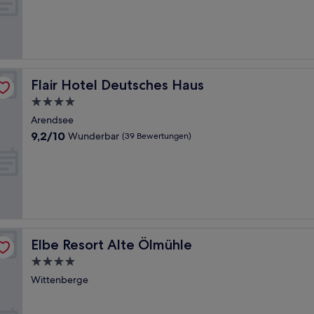
10,
Sehr
gut,
(61
Bewertungen)
Flair Hotel Deutsches Haus
Flair Hotel Deutsches Haus
4.0-
Sterne-
Arendsee
Unterkunft
9.2
9,2/10
Wunderbar
(39 Bewertungen)
von
10,
Wunderbar,
(39
Bewertungen)
Elbe Resort Alte Ölmühle
Elbe Resort Alte Ölmühle
4.0-
Sterne-
Wittenberge
Unterkunft