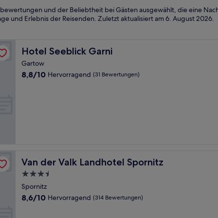
bewertungen und der Beliebtheit bei Gästen ausgewählt, die eine Nac
ge und Erlebnis der Reisenden. Zuletzt aktualisiert am
6. August 2026
.
Hotel Seeblick Garni
Hotel Seeblick Garni
Gartow
8.8
8,8/10
Hervorragend
(31 Bewertungen)
von
10,
Hervorragend,
(31
Bewertungen)
Van der Valk Landhotel Spornitz
Van der Valk Landhotel Spornitz
3.5-
Sterne-
Spornitz
Unterkunft
8.6
8,6/10
Hervorragend
(314 Bewertungen)
von
10,