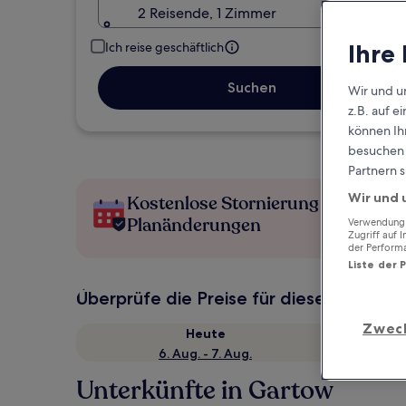
2 Reisende, 1 Zimmer
Ihre
Ich reise geschäftlich
Suchen
Wir und u
z.B. auf 
können Ihr
besuchen S
Partnern s
Wir und 
Kostenlose Stornierung bei
Planänderungen
Verwendung g
Zugriff auf 
der Perform
Liste der 
Überprüfe die Preise für diese Daten
Zwec
Heute
6. Aug. - 7. Aug.
Unterkünfte in Gartow