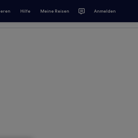
ieren
Hilfe
Meine Reisen
Anmelden