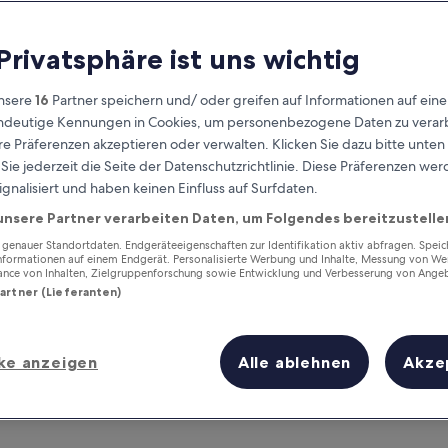
 Privatsphäre ist uns wichtig
nsere
16
Partner speichern und/ oder greifen auf Informationen auf ein
eindeutige Kennungen in Cookies, um personenbezogene Daten zu verarb
e Präferenzen akzeptieren oder verwalten. Klicken Sie dazu bitte unten
ie jederzeit die Seite der Datenschutzrichtlinie. Diese Präferenzen we
ignalisiert und haben keinen Einfluss auf Surfdaten.
unsere Partner verarbeiten Daten, um Folgendes bereitzustelle
Verdiene Prämien für jede
wahrgenommene Übernachtung
enauer Standortdaten. Endgeräteeigenschaften zur Identifikation aktiv abfragen. Spei
Informationen auf einem Endgerät. Personalisierte Werbung und Inhalte, Messung von We
ance von Inhalten, Zielgruppenforschung sowie Entwicklung und Verbesserung von Ange
Partner (Lieferanten)
ke anzeigen
Alle ablehnen
Akze
Morgen
Dieses Wochenende
7. Aug. - 8. Aug.
7. Aug. - 9. Aug.