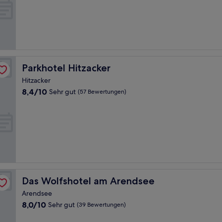
10,
Wunderbar,
(35
Bewertungen)
Parkhotel Hitzacker
Parkhotel Hitzacker
Hitzacker
8.4
8,4/10
Sehr gut
(57 Bewertungen)
von
10,
Sehr
gut,
(57
Bewertungen)
Das Wolfshotel am Arendsee
Das Wolfshotel am Arendsee
Arendsee
8.0
8,0/10
Sehr gut
(39 Bewertungen)
von
10,