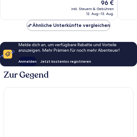
Der
96 €
Sehr
Außerge
Preis
gut,
13
inkl. Steuern & Gebühren
beträgt
12. Aug.–13. Aug.
248
Bewert
96 €
Bewertungen
Ähnliche Unterkünfte vergleichen
Melde dich an, um verfügbare Rabatte und Vorteile
anzuzeigen. Mehr Prämien für noch mehr Abenteuer!
Anmelden
Jetzt kostenlos registrieren
Zur Gegend