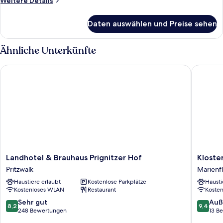
Weitere Details
Details
für
Daten auswählen und Preise sehen
Familienzimmer,
2 Schlafzimmer,
Nichtraucher,
Ähnliche Unterkünfte
Verbindungszimmer
Landhotel & Brauhaus Prignitzer Hof
Klosterg
Landhotel
Klosterg
Landhotel & Brauhaus Prignitzer Hof
Kloste
&
Marienfl
Pritzwalk
Marienfl
Brauhaus
Marienfl
Haustiere erlaubt
Kostenlose Parkplätze
Hausti
Prignitzer
Kostenloses WLAN
Restaurant
Koste
Hof
Pritzwalk
8.2
9.4
Sehr gut
Auß
8,2
9,4
von
von
248 Bewertungen
13 B
10,
10,