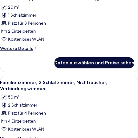
Fotos
20 m²
für
1 Schlafzimmer
Comfort-
Doppelzimmer
Platz für 3 Personen
zur
2 Einzelbetten
Einzelnutzung,
Kostenloses WLAN
2 Einzelbetten
Weitere
Weitere Details
anzeigen
Details
für
Daten auswählen und Preise sehen
Comfort-
Doppelzimmer
zur
Alle
1 Schlafzimmer, hochwertige Bettwar
7
Einzelnutzung,
Familienzimmer, 2 Schlafzimmer, Nichtraucher,
Fotos
2 Einzelbetten
Verbindungszimmer
für
50 m²
Familienzimmer,
2 Schlafzimmer
2 Schlafzimmer,
Platz für 4 Personen
Nichtraucher,
Verbindungszimmer
4 Einzelbetten
anzeigen
Kostenloses WLAN
Weitere