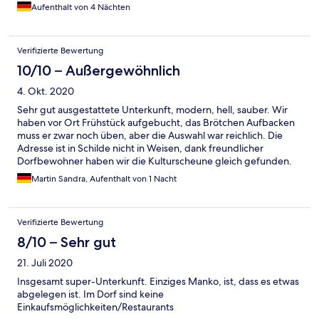
Aufenthalt von 4 Nächten
Verifizierte Bewertung
10/10 – Außergewöhnlich
4. Okt. 2020
Sehr gut ausgestattete Unterkunft, modern, hell, sauber. Wir
haben vor Ort Frühstück aufgebucht, das Brötchen Aufbacken
muss er zwar noch üben, aber die Auswahl war reichlich. Die
Adresse ist in Schilde nicht in Weisen, dank freundlicher
Dorfbewohner haben wir die Kulturscheune gleich gefunden.
Das Restaurant ist gut besucht, die Speisekarte ist auf jeden Fall
Martin Sandra, Aufenthalt von 1 Nacht
einen Besuch wert, wir haben´s leider zu spät gesehen und
haben uns schon unterwegs verköstigt aber beim nächsten
Besuch ist das Restaurant auch dabei.
Verifizierte Bewertung
8/10 – Sehr gut
21. Juli 2020
Insgesamt super-Unterkunft. Einziges Manko, ist, dass es etwas
abgelegen ist. Im Dorf sind keine
Einkaufsmöglichkeiten/Restaurants