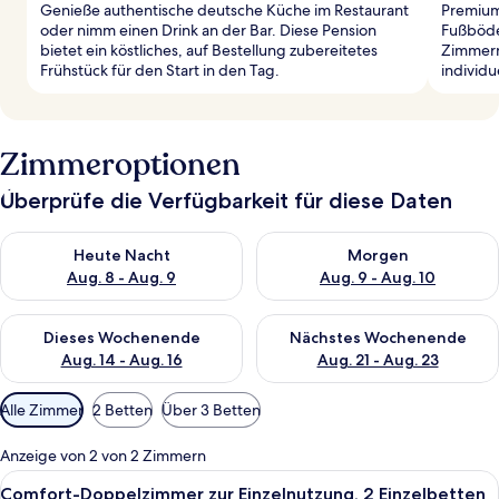
Genieße authentische deutsche Küche im Restaurant
Premium
oder nimm einen Drink an der Bar. Diese Pension
Fußböde
bietet ein köstliches, auf Bestellung zubereitetes
Zimmern
Frühstück für den Start in den Tag.
individu
Zimmeroptionen
Überprüfe die Verfügbarkeit für diese Daten
Überprüfe die Verfügbarkeit für heute Nacht, Aug. 8 - Aug. 9.
Überprüfe die Verfügbarkeit f
Heute Nacht
Morgen
Aug. 8 - Aug. 9
Aug. 9 - Aug. 10
Überprüfe die Verfügbarkeit für dieses Wochenende, Aug. 14 -
Überprüfe die Verfügbarkeit f
Dieses Wochenende
Nächstes Wochenende
Aug. 14 - Aug. 16
Aug. 21 - Aug. 23
Verfügbare
Alle Zimmer
2 Betten
Über 3 Betten
Filter
für
Anzeige von 2 von 2 Zimmern
Zimmer
Alle
Comfort-Doppelzimmer zur Einzelnutz
8
Comfort-Doppelzimmer zur Einzelnutzung, 2 Einzelbetten