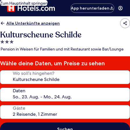
Zum Hauptinhalt springen
App herunterladen
Alle Unterkünfte anzeigen
Kulturscheune Schilde
3.0-
Sterne-
Pension in Weisen für Familien und mit Restaurant sowie Bar/Lounge
Unterkunft
Wähle deine Daten, um Preise zu sehen
Wo soll’s hingehen?
Daten
Gäste
Suchen