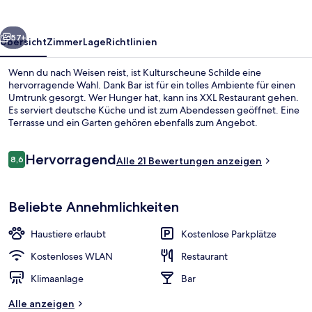
rück
Weiter
57+
Übersicht
Zimmer
Lage
Richtlinien
Wenn du nach Weisen reist, ist Kulturscheune Schilde eine
hervorragende Wahl. Dank Bar ist für ein tolles Ambiente für einen
Umtrunk gesorgt. Wer Hunger hat, kann ins XXL Restaurant gehen.
Es serviert deutsche Küche und ist zum Abendessen geöffnet. Eine
Terrasse und ein Garten gehören ebenfalls zum Angebot.
Bewertungen
Hervorragend
8,6
Alle 21 Bewertungen anzeigen
8,6 von 10.
Ballsaal
Beliebte Annehmlichkeiten
Haustiere erlaubt
Kostenlose Parkplätze
Kostenloses WLAN
Restaurant
Klimaanlage
Bar
Alle anzeigen