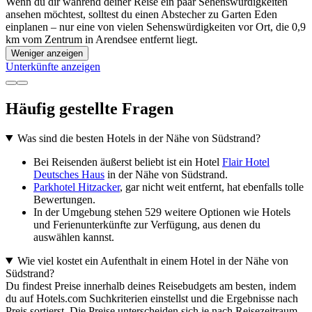
Wenn du dir während deiner Reise ein paar Sehenswürdigkeiten
ansehen möchtest, solltest du einen Abstecher zu Garten Eden
einplanen – nur eine von vielen Sehenswürdigkeiten vor Ort, die 0,9
km vom Zentrum in Arendsee entfernt liegt.
Weniger anzeigen
Unterkünfte anzeigen
Häufig gestellte Fragen
Was sind die besten Hotels in der Nähe von Südstrand?
Bei Reisenden äußerst beliebt ist ein Hotel
Flair Hotel
Deutsches Haus
in der Nähe von Südstrand.
Parkhotel Hitzacker
, gar nicht weit entfernt, hat ebenfalls tolle
Bewertungen.
In der Umgebung stehen 529 weitere Optionen wie Hotels
und Ferienunterkünfte zur Verfügung, aus denen du
auswählen kannst.
Wie viel kostet ein Aufenthalt in einem Hotel in der Nähe von
Südstrand?
Du findest Preise innerhalb deines Reisebudgets am besten, indem
du auf Hotels.com Suchkriterien einstellst und die Ergebnisse nach
Preis sortierst. Die Preise unterscheiden sich je nach Reisezeitraum