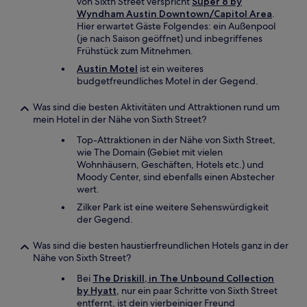
von Sixth Street verspricht
Super 8 by
Wyndham Austin Downtown/Capitol Area
.
Hier erwartet Gäste Folgendes: ein Außenpool
(je nach Saison geöffnet) und inbegriffenes
Frühstück zum Mitnehmen.
Austin Motel
ist ein weiteres
budgetfreundliches Motel in der Gegend.
Was sind die besten Aktivitäten und Attraktionen rund um
mein Hotel in der Nähe von Sixth Street?
Top-Attraktionen in der Nähe von Sixth Street,
wie The Domain (Gebiet mit vielen
Wohnhäusern, Geschäften, Hotels etc.) und
Moody Center, sind ebenfalls einen Abstecher
wert.
Zilker Park ist eine weitere Sehenswürdigkeit
der Gegend.
Was sind die besten haustierfreundlichen Hotels ganz in der
Nähe von Sixth Street?
Bei
The Driskill, in The Unbound Collection
by Hyatt
, nur ein paar Schritte von Sixth Street
entfernt, ist dein vierbeiniger Freund