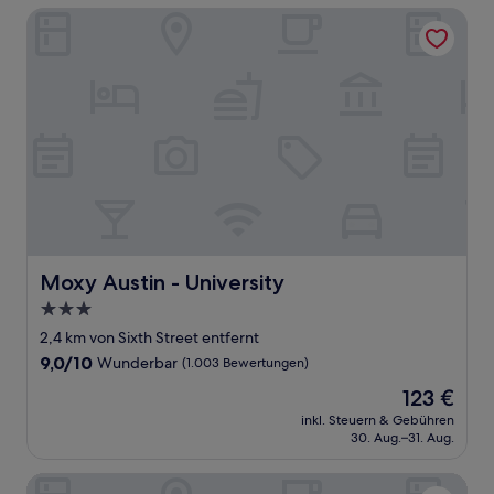
Moxy Austin - University
Moxy Austin - University
Moxy Austin - University
3.0-
Sterne-
2,4 km von Sixth Street entfernt
Unterkunft
9.0
9,0/10
Wunderbar
(1.003 Bewertungen)
von
Der
123 €
10,
Preis
Wunderbar,
inkl. Steuern & Gebühren
beträgt
30. Aug.–31. Aug.
(1.003
123 €
Bewertungen)
Hotel Magdalena