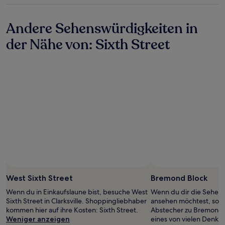
Bedingungen
Unterkunft
gelten.
Andere Sehenswürdigkeiten in
der Nähe von: Sixth Street
West Sixth Street
Bremond Block
Wenn du in Einkaufslaune bist, besuche West
Wenn du dir die Sehens
Sixth Street in Clarksville. Shoppingliebhaber
ansehen möchtest, sollt
kommen hier auf ihre Kosten: Sixth Street.
Abstecher zu Bremond B
Weniger anzeigen
eines von vielen Denkmä