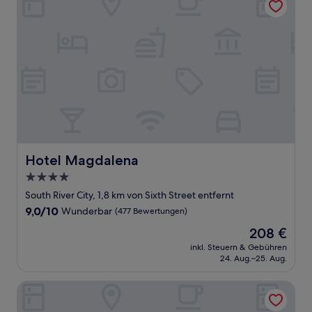
Hotel Magdalena
Hotel Magdalena
4.0-
Sterne-
South River City, 1,8 km von Sixth Street entfernt
Unterkunft
9.0
9,0/10
Wunderbar
(477 Bewertungen)
von
Der
208 €
10,
Preis
Wunderbar,
inkl. Steuern & Gebühren
beträgt
24. Aug.–25. Aug.
(477
208 €
Bewertungen)
Hilton Garden Inn Austin University Capitol District