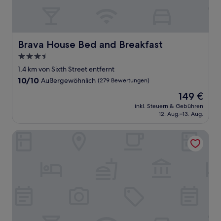
Brava House Bed and Breakfast
Brava House Bed and Breakfast
3.5-
Sterne-
1,4 km von Sixth Street entfernt
Unterkunft
10.0
10/10
Außergewöhnlich
(279 Bewertungen)
von
Der
149 €
10,
Preis
Außergewöhnlich,
inkl. Steuern & Gebühren
beträgt
12. Aug.–13. Aug.
(279
149 €
Bewertungen)
Heywood Hotel