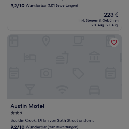
Unterkunft
9.2
9,2/10
Wunderbar
(1.171 Bewertungen)
von
Der
223 €
10,
Preis
Wunderbar,
inkl. Steuern & Gebühren
beträgt
20. Aug.–21. Aug.
(1.171
223 €
Bewertungen)
Austin Motel
Austin Motel
Austin Motel
2.5-
Sterne-
Bouldin Creek, 1,9 km von Sixth Street entfernt
Unterkunft
9.2
9,2/10
Wunderbar
(932 Bewertungen)