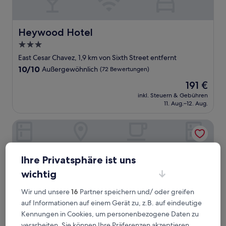
Heywood Hotel
Heywood Hotel
3.0-
Sterne-
East Cesar Chavez, 1,9 km von Sixth Street entfernt
Unterkunft
10.0
10/10
Außergewöhnlich
(72 Bewertungen)
von
Der
191 €
10,
Preis
Außergewöhnlich,
inkl. Steuern & Gebühren
beträgt
11. Aug.–12. Aug.
(72
191 €
Bewertungen)
The Stephen F Austin Royal Sonesta Hotel
Ihre Privatsphäre ist uns
wichtig
Wir und unsere
16
Partner speichern und/ oder greifen
auf Informationen auf einem Gerät zu, z.B. auf eindeutige
Kennungen in Cookies, um personenbezogene Daten zu
verarbeiten. Sie können Ihre Präferenzen akzeptieren