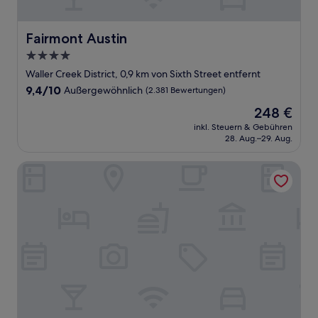
Fairmont Austin
Fairmont Austin
4.0-
Sterne-
Waller Creek District, 0,9 km von Sixth Street entfernt
Unterkunft
9.4
9,4/10
Außergewöhnlich
(2.381 Bewertungen)
von
Der
248 €
10,
Preis
Außergewöhnlich,
inkl. Steuern & Gebühren
beträgt
28. Aug.–29. Aug.
(2.381
248 €
Bewertungen)
Holly House