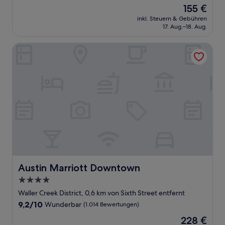
von
Der
155 €
10,
Preis
Wunderbar,
inkl. Steuern & Gebühren
beträgt
17. Aug.–18. Aug.
(1.014
155 €
Bewertungen)
Austin Marriott Downtown
Austin Marriott Downtown
Austin Marriott Downtown
4.0-
Sterne-
Waller Creek District, 0,6 km von Sixth Street entfernt
Unterkunft
9.2
9,2/10
Wunderbar
(1.014 Bewertungen)
von
Der
228 €
10,