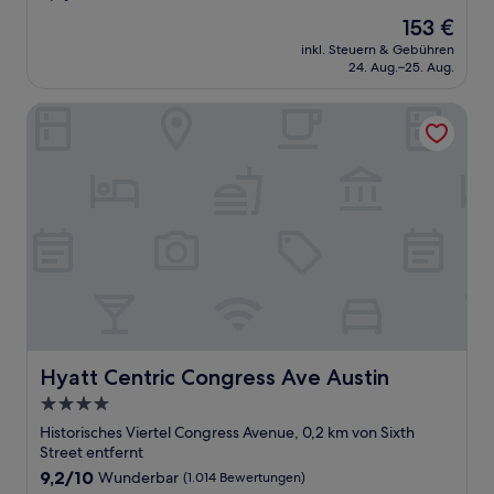
von
Der
153 €
10,
Preis
Wunderbar,
inkl. Steuern & Gebühren
beträgt
24. Aug.–25. Aug.
(932
153 €
Bewertungen)
Hyatt Centric Congress Ave Austin
Hyatt Centric Congress Ave Austin
Hyatt Centric Congress Ave Austin
4.0-
Sterne-
Historisches Viertel Congress Avenue, 0,2 km von Sixth
Unterkunft
Street entfernt
9.2
9,2/10
Wunderbar
(1.014 Bewertungen)