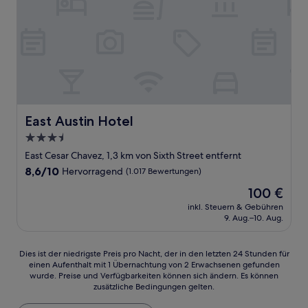
East Austin Hotel
East Austin Hotel
3.5-
Sterne-
East Cesar Chavez, 1,3 km von Sixth Street entfernt
Unterkunft
8.6
8,6/10
Hervorragend
(1.017 Bewertungen)
von
Der
100 €
10,
Preis
Hervorragend,
inkl. Steuern & Gebühren
beträgt
9. Aug.–10. Aug.
(1.017
100 €
Bewertungen)
Dies
Dies ist der niedrigste Preis pro Nacht, der in den letzten 24 Stunden für
einen Aufenthalt mit 1 Übernachtung von 2 Erwachsenen gefunden
ist
wurde. Preise und Verfügbarkeiten können sich ändern. Es können
der
zusätzliche Bedingungen gelten.
niedrigste
Preis