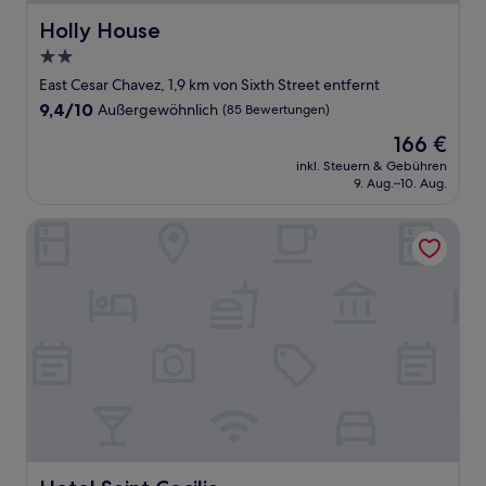
Holly House
Holly House
2.0-
Sterne-
East Cesar Chavez, 1,9 km von Sixth Street entfernt
Unterkunft
9.4
9,4/10
Außergewöhnlich
(85 Bewertungen)
von
Der
166 €
10,
Preis
Außergewöhnlich,
inkl. Steuern & Gebühren
beträgt
9. Aug.–10. Aug.
(85
166 €
Bewertungen)
Hotel Saint Cecilia
Hotel Saint Cecilia