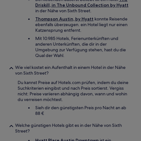
Driskill, in The Unbound Collection by Hyatt
in der Nähe von Sixth Street.
Thompson Austin, by Hyatt
konnte Reisende
ebenfalls überzeugen. ein Hotel liegt nur einen
Katzensprung entfernt.
Mit 10.985 Hotels, Ferienunterkünften und
anderen Unterkünften, die dir in der
Umgebung zur Verfügung stehen, hast du die
Qual der Wahl.
Wie viel kostet ein Aufenthalt in einem Hotel in der Nähe
von Sixth Street?
Du kannst Preise auf Hotels.com prüfen, indem du deine
Suchkriterien eingibst und nach Preis sortierst. Vergiss
nicht: Preise variieren abhängig davon, wann und wohin
du verreisen möchtest.
Sieh dir den günstigsten Preis pro Nacht an ab
88 €
Welche günstigen Hotels gibt es in der Nähe von Sixth
Street?
Hyatt Place Austin Downtown
ist ein