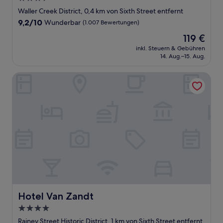
Sterne-
Waller Creek District, 0,4 km von Sixth Street entfernt
Unterkunft
9.2
9,2/10
Wunderbar
(1.007 Bewertungen)
von
Der
119 €
10,
Preis
Wunderbar,
inkl. Steuern & Gebühren
beträgt
14. Aug.–15. Aug.
(1.007
119 €
Bewertungen)
Hotel Van Zandt
Hotel Van Zandt
Hotel Van Zandt
4.0-
Sterne-
Rainey Street Historic District, 1 km von Sixth Street entfernt