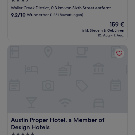
3.5-
Sterne-
Waller Creek District, 0,3 km von Sixth Street entfernt
Unterkunft
9.2
9,2/10
Wunderbar
(1.231 Bewertungen)
von
Der
159 €
10,
Preis
Wunderbar,
inkl. Steuern & Gebühren
beträgt
10. Aug.–11. Aug.
(1.231
159 €
Bewertungen)
Austin Proper Hotel, a Member of Design Hotels
Austin Proper Hotel, a Member of Design Hotels
Austin Proper Hotel, a Member of
Design Hotels
5.0-