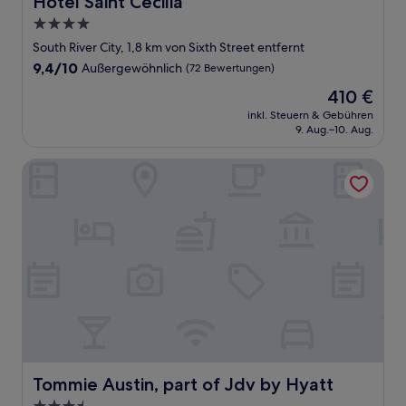
Hotel Saint Cecilia
4.0-
Sterne-
South River City, 1,8 km von Sixth Street entfernt
Unterkunft
9.4
9,4/10
Außergewöhnlich
(72 Bewertungen)
von
Der
410 €
10,
Preis
Außergewöhnlich,
inkl. Steuern & Gebühren
beträgt
9. Aug.–10. Aug.
(72
410 €
Bewertungen)
Tommie Austin, part of Jdv by Hyatt
Tommie Austin, part of Jdv by Hyatt
Tommie Austin, part of Jdv by Hyatt