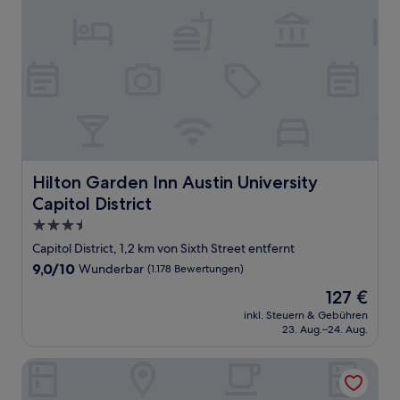
Hilton Garden Inn Austin University Capitol District
Hilton Garden Inn Austin University
Capitol District
3.5-
Sterne-
Capitol District, 1,2 km von Sixth Street entfernt
Unterkunft
9.0
9,0/10
Wunderbar
(1.178 Bewertungen)
von
Der
127 €
10,
Preis
Wunderbar,
inkl. Steuern & Gebühren
beträgt
23. Aug.–24. Aug.
(1.178
127 €
Bewertungen)
Studio Haus East 6th Austin by Kasa