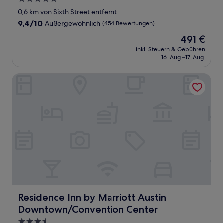
Sterne-
0,6 km von Sixth Street entfernt
Unterkunft
9.4
9,4/10
Außergewöhnlich
(454 Bewertungen)
von
Der
491 €
10,
Preis
Außergewöhnlich,
inkl. Steuern & Gebühren
beträgt
16. Aug.–17. Aug.
(454
491 €
Bewertungen)
Residence Inn by Marriott Austin Downtown/Convention 
Residence Inn by Marriott Austin Downtown/Convention
Residence Inn by Marriott Austin
Downtown/Convention Center
3.5-