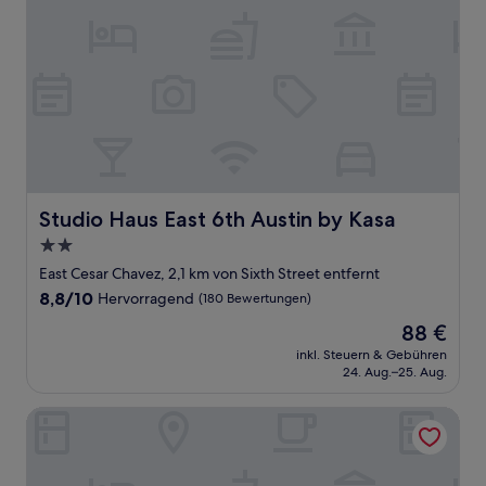
Studio Haus East 6th Austin by Kasa
Studio Haus East 6th Austin by Kasa
2.0-
Sterne-
East Cesar Chavez, 2,1 km von Sixth Street entfernt
Unterkunft
8.8
8,8/10
Hervorragend
(180 Bewertungen)
von
Der
88 €
10,
Preis
Hervorragend,
inkl. Steuern & Gebühren
beträgt
24. Aug.–25. Aug.
(180
88 €
Bewertungen)
East Austin Hotel