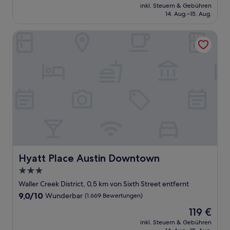
Preis
Wunderbar,
inkl. Steuern & Gebühren
beträgt
14. Aug.–15. Aug.
(1.014
228 €
Bewertungen)
Hyatt Place Austin Downtown
Hyatt Place Austin Downtown
Hyatt Place Austin Downtown
3.0-
Sterne-
Waller Creek District, 0,5 km von Sixth Street entfernt
Unterkunft
9.0
9,0/10
Wunderbar
(1.669 Bewertungen)
von
Der
119 €
10,
Preis
Wunderbar,
inkl. Steuern & Gebühren
beträgt