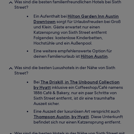
Was sind die besten familienfreundlichen Hotels bei Sixth
Street?
Ein Aufenthalt bei
Hilton Garden Inn Austin
Downtown
sorgt für Urlaubsfreuden bei Groß
und Klein. Gäste erwartet nur einen
Katzensprung von Sixth Street entfernt
Folgendes: kostenlose Kinderbetten,
Hochstühle und ein Außenpool.
Eine weitere empfehlenswerte Option für
deinen Familienurlaub ist
Hilton Austin
.
Was sind die besten Luxushotels in der Nähe von Sixth
Street?
Bei
The Driskill, in The Unbound Collection
by Hyatt
inklusive ein Coffeeshop/Café namens
1886 Café & Bakery, nur ein paar Schritte von
Sixth Street entfernt, ist dir eine traumhafte
Auszeit sicher.
Eine Auszeit der luxuriösen Art verspricht auch
Thompson Austin, by Hyatt
. Diese Unterkunft
befindet sich nur einen Katzensprung entfernt.
Was sind die besten Hotels in der Nähe von Sixth Street mit