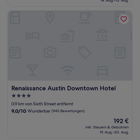
14. Aug.–15. Aug.
(1.669
119 €
Bewertungen)
Renaissance Austin Downtown Hotel
Renaissance Austin Downtown Hotel
Renaissance Austin Downtown Hotel
4.0-
Sterne-
0,9 km von Sixth Street entfernt
Unterkunft
9.0
9,0/10
Wunderbar
(943 Bewertungen)
von
Der
192 €
10,
Preis
Wunderbar,
inkl. Steuern & Gebühren
beträgt
19. Aug.–20. Aug.
(943
192 €
Bewertungen)