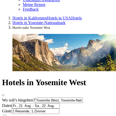
Meine Reisen
Feedback
Hotels in Kalifornien
Hotels in USA
Hotels
Hotels in Yosemite-Nationalpark
Hotels nahe Yosemite West
Hotels in Yosemite West
Wo soll’s hingehen?
Daten
Gäste