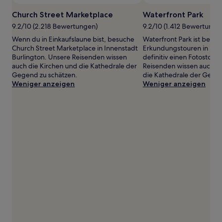
sich
Church Street Marketplace
Waterfront Park
ändern.
Es
9.2/10 (2.218 Bewertungen)
9.2/10 (1.412 Bewertunge
können
Wenn du in Einkaufslaune bist, besuche
Waterfront Park ist bei d
zusätzliche
Church Street Marketplace in Innenstadt
Erkundungstouren in Uf
Bedingungen
Burlington. Unsere Reisenden wissen
definitiv einen Fotostopp
gelten.
auch die Kirchen und die Kathedrale der
Reisenden wissen auch di
Gegend zu schätzen.
die Kathedrale der Gegen
Weniger anzeigen
Weniger anzeigen