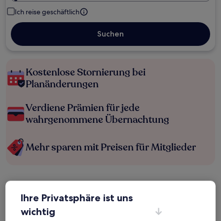
Ich reise geschäftlich
Suchen
Kostenlose Stornierung bei
Planänderungen
Verdiene Prämien für jede
wahrgenommene Übernachtung
Mehr sparen mit Preisen für Mitglieder
Überprüfe die Preise für diese Daten
Ihre Privatsphäre ist uns
Heute
Morgen
wichtig
6. Aug. - 7. Aug.
7. Aug. - 8. Aug.