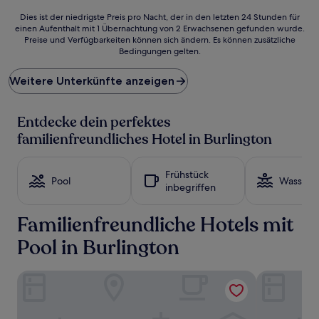
Dies
Dies ist der niedrigste Preis pro Nacht, der in den letzten 24 Stunden für
einen Aufenthalt mit 1 Übernachtung von 2 Erwachsenen gefunden wurde.
ist
Preise und Verfügbarkeiten können sich ändern. Es können zusätzliche
der
Bedingungen gelten.
niedrigste
Preis
Weitere Unterkünfte anzeigen
pro
Nacht,
der
Entdecke dein perfektes
in
den
familienfreundliches Hotel in Burlington
letzten
24 Stunden
für
Frühstück
Pool
Wasserp
einen
inbegriffen
Aufenthalt
mit
Familienfreundliche Hotels mit
1 Übernachtung
von
Pool in Burlington
2 Erwachsenen
gefunden
wurde.
Hotel Vermont
The Harborv
Preise
und
Verfügbarkeiten