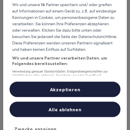
Wir und unsere
16
Partner speichern und/ oder greifen
Dieses Wochenende
Nächstes Wochenende
auf Informationen auf einem Gerät zu, z.B. auf eindeutige
7. Aug. - 9. Aug.
14. Aug. - 16. Aug.
Kennungen in Cookies, um personenbezogene Daten zu
Top 5 Familienhotels in
verarbeiten. Sie können Ihre Präferenzen akzeptieren
Burlington auf einen Blick
oder verwalten. Klicken Sie dazu bitte unten oder
besuchen Sie jederzeit die Seite der Datenschutzrichtlinie.
Holiday Inn Express South Burlington Downtown by IHG
— 3.5-
Diese Präferenzen werden unseren Partnern signalisiert
Sterne-Hotel in South Burlington. Gästebewertung: 8,8/10 —
und haben keinen Einfluss auf Surfdaten.
Hervorragend.
Wir und unsere Partner verarbeiten Daten, um
La Quinta Inn & Suites By Wyndham Williston/Burlington
— 3-
Folgendes bereitzustellen:
Sterne-Hotel in Williston North. Gästebewertung: 9,2/10 —
Wunderbar.
Verwendung genauer Standortdaten. Endgeräteeigenschaften zur
Identifikation aktiv abfragen. Speichern von oder Zugriff auf
Anchorage Inn
— 3-Sterne-Hotel in South Burlington.
Informationen auf einem Endgerät. Personalisierte Werbung und
Gästebewertung: 6,6/10.
Inhalte, Messung von Werbeleistung und der Performance von Inhalten,
Zielgruppenforschung sowie Entwicklung und Verbesserung von
Akzeptieren
Comfort Inn & Suites South Burlington near University
— 2.5-
Angeboten.
Sterne-Hotel in South Burlington. Gästebewertung: 7,8/10 —
Liste der Partner (Lieferanten)
Gut.
Alle ablehnen
Hotel Champlain Burlington, Curio Collection by Hilton
— 3.5-
Sterne-Hotel in Innenstadt Burlington. Gästebewertung: 8,4/10
— Sehr gut.
Zwecke anzeigen