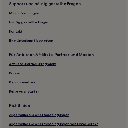
Support und häufig gestellte Fragen
Wells Hotels
Meine Buchungen
Lunenburg Hotels
Reading Hotels
Häufig gestellte Fragen
Bakersfield Hotels
Kontakt
Hotels nahe Okemo Mountain Resort
Eine Unterkunft bewerten
Hotels nahe Vermont State House
Für Anbieter, Affliliate-Partner und Medien
Albany Hotels
Affiliate-Partner-Programm
Hotels nahe Ethan Allen Shopping Center
Presse
North Hero Hotels
Andover Hotels
Bei uns werben
Orange County: Hotels
Reiseveranstalter
Hotels nahe Vierer-Skilift Bear Mountain
Richtlinien
Killington Hotels
Allgemeine Geschäftsbedingungen
Stowe Hotels
Allgemeine Geschäftsbedingungen von FeWo-direkt
Charleston Hotels