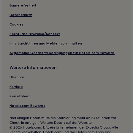
Barrierefreiheit
Corinth Hotels
Vermont: Hotels
Datenschutz
South Hero Hotels
Cookies
Newark Hotels
Rechtliche Hinweise/Kontakt
Williston North: Hotels
Inhaltsrichtlinien und Melden von Inhalten
Victory Hotels
Allgemeine Geschäftsbedingungen für Hotels.com Rewards
Hotels nahe Killington Peak
Weitere Informationen
Hotels nahe The Strong House Spa
Starksboro Hotels
Über uns
Hotels nahe Green Mountain Rock Climbing Center
Karriere
Lewis Hotels
Reiseführer
Okemo Dorf: Hotels
Hotels.com Rewards
Hotels nahe T.W. Wood Art Gallery
*Bei einigen Hotels muss die Stornierung mehr als 24 Stunden vor
Worcester Hotels
Check-in erfolgen. Weitere Details auf der Website.
© 2026 Hotels.com, L.P., ein Unternehmen der Expedia Group. Alle
Charlotte Hotels
Rechte vorbehalten. Hotels.com und das Hotels.com-Logo sind