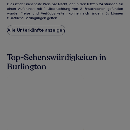
Dies
Dies ist der niedrigste Preis pro Nacht, der in den letzten 24 Stunden für
einen Aufenthalt mit 1 Übernachtung von 2 Erwachsenen gefunden
ist
wurde. Preise und Verfügbarkeiten können sich ändern. Es können
der
zusätzliche Bedingungen gelten.
niedrigste
Preis
Alle Unterkünfte anzeigen
pro
Nacht,
der
in
den
Top-Sehenswürdigkeiten in
letzten
24 Stunden
Burlington
für
einen
Aufenthalt
mit
1 Übernachtung
von
2 Erwachsenen
gefunden
wurde.
Preise
und
Verfügbarkeiten
können