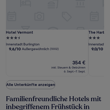
können
sich
ändern.
Es
können
zusätzliche
Bedingungen
Hotel
Hotel
The
Hotel Vermont
The Harborv
Hotel Vermont
The Harborv
gelten.
Vermont
Vermont
Harborvale,
3.5-
3.0-
Autograph
Sterne-
Sterne-
Innenstadt Burlington
Innenstadt Bu
Collection
Unterkunft
Unterkunft
9.6
9.0
9,6/10
9,0/10
Außergewöhnlich
Wu
(1002)
von
von
10,
10,
Außergewöhnlich,
Der
Wunderbar,
354 €
(1002)
Preis
(836)
inkl. Steuern & Gebühren
beträgt
6. Sept.–7. Sept.
354 €
Alle Unterkünfte anzeigen
Familienfreundliche Hotels mit
inbegriffenem Frühstück in