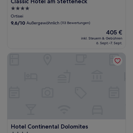
Classic Hotel am Stetteneck
Classic Hotel am Stetteneck
4.0-
Sterne-
Ortisei
Unterkunft
9.6
9,6/10
Außergewöhnlich
(113 Bewertungen)
von
Der
405 €
10,
Preis
Außergewöhnlich,
inkl. Steuern & Gebühren
beträgt
6. Sept.–7. Sept.
(113
405 €
Bewertungen)
Hotel Continental Dolomites
Hotel Continental Dolomites
Hotel Continental Dolomites