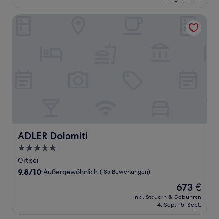
161 €
Bewertungen)
ADLER Dolomiti
ADLER Dolomiti
ADLER Dolomiti
5.0-
Sterne-
Ortisei
Unterkunft
9.8
9,8/10
Außergewöhnlich
(185 Bewertungen)
von
Der
673 €
10,
Preis
Außergewöhnlich,
inkl. Steuern & Gebühren
beträgt
4. Sept.–5. Sept.
(185
673 €
Bewertungen)