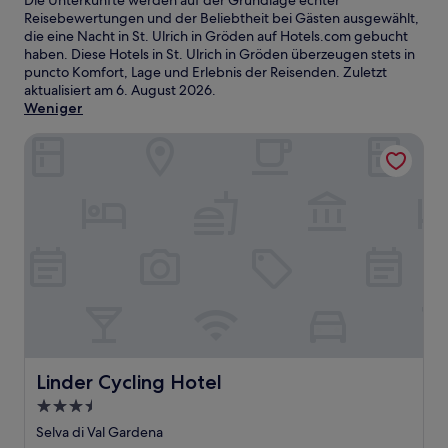
Die Unterkünfte werden auf der Grundlage echter
Reisebewertungen und der Beliebtheit bei Gästen ausgewählt,
die eine Nacht in St. Ulrich in Gröden auf Hotels.com gebucht
haben. Diese Hotels in St. Ulrich in Gröden überzeugen stets in
puncto Komfort, Lage und Erlebnis der Reisenden. Zuletzt
aktualisiert am
6. August 2026
.
Weniger
Linder Cycling Hotel
Linder Cycling Hotel
Linder Cycling Hotel
3.5-
Sterne-
Selva di Val Gardena