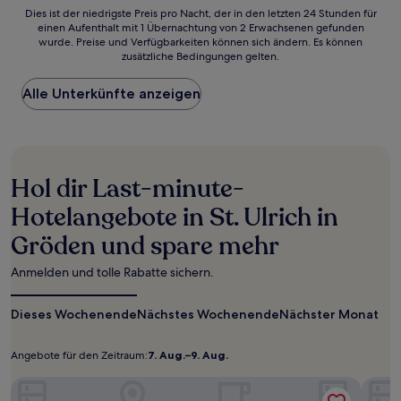
Dies
Dies ist der niedrigste Preis pro Nacht, der in den letzten 24 Stunden für
einen Aufenthalt mit 1 Übernachtung von 2 Erwachsenen gefunden
ist
wurde. Preise und Verfügbarkeiten können sich ändern. Es können
der
zusätzliche Bedingungen gelten.
niedrigste
Preis
Alle Unterkünfte anzeigen
pro
Nacht,
der
in
den
letzten
Hol dir Last-minute-
24 Stunden
für
Hotelangebote in St. Ulrich in
einen
Gröden und spare mehr
Aufenthalt
mit
1 Übernachtung
Anmelden und tolle Rabatte sichern.
von
2 Erwachsenen
Dieses Wochenende
Nächstes Wochenende
Nächster Monat
gefunden
wurde.
Preise
Angebote für den Zeitraum:
7. Aug.–9. Aug.
Angebote
7.
und
für
Aug.–
Alpstay - Smart Hotel Saslong
Verfügbarkeiten
Giard
können