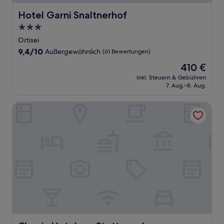
Hotel Garni Snaltnerhof
Hotel Garni Snaltnerhof
3.0-
Sterne-
Ortisei
Unterkunft
9.4
9,4/10
Außergewöhnlich
(61 Bewertungen)
von
Der
410 €
10,
Preis
Außergewöhnlich,
inkl. Steuern & Gebühren
beträgt
7. Aug.–8. Aug.
(61
410 €
Bewertungen)
Classic Hotel am Stetteneck