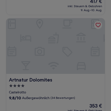
Der
417 €
10,
Preis
Außergewöhnlich,
inkl. Steuern & Gebühren
beträgt
9. Aug.–10. Aug.
(100
417 €
Bewertungen)
Artnatur Dolomites
Artnatur Dolomites
Artnatur Dolomites
4.0-
Sterne-
Castelrotto
Unterkunft
9.8
9,8/10
Außergewöhnlich
(34 Bewertungen)
von
Der
353 €
10,
Preis
Außergewöhnlich,
inkl. Steuern & Gebühren