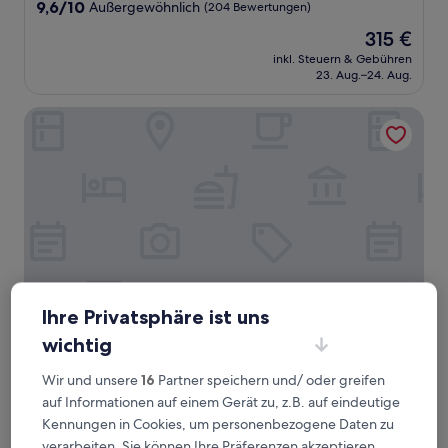
Unterkunft
9.6
9,6/10
Außergewöhnlich
(204 Bewertungen)
von
Der
315 €
10,
Preis
Außergewöhnlich,
inkl. Steuern & Gebühren
beträgt
23. Aug.–24. Aug.
(204
315 €
Bewertungen)
Golden Park Resort
Ihre Privatsphäre ist uns
wichtig
Golden Park Resort
Golden Park Resort
4.0-
Wir und unsere
16
Partner speichern und/ oder greifen
Sterne-
auf Informationen auf einem Gerät zu, z.B. auf eindeutige
Mazzin
Unterkunft
Kennungen in Cookies, um personenbezogene Daten zu
9.6
9,6/10
Außergewöhnlich
(61 Bewertungen)
von
verarbeiten. Sie können Ihre Präferenzen akzeptieren