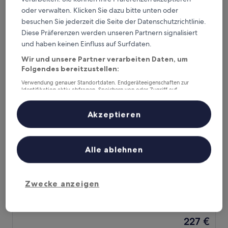
Der
131 €
10,
oder verwalten. Klicken Sie dazu bitte unten oder
Preis
Außergewöhnlich,
inkl. Steuern & Gebühren
besuchen Sie jederzeit die Seite der Datenschutzrichtlinie.
beträgt
1. Sept.–2. Sept.
(61
131 €
Diese Präferenzen werden unseren Partnern signalisiert
Bewertungen)
und haben keinen Einfluss auf Surfdaten.
Alpstay - Smart Hotel Saslong
Wir und unsere Partner verarbeiten Daten, um
Folgendes bereitzustellen:
Verwendung genauer Standortdaten. Endgeräteeigenschaften zur
Identifikation aktiv abfragen. Speichern von oder Zugriff auf
Informationen auf einem Endgerät. Personalisierte Werbung und
Inhalte, Messung von Werbeleistung und der Performance von Inhalten,
Zielgruppenforschung sowie Entwicklung und Verbesserung von
Akzeptieren
Angeboten.
Liste der Partner (Lieferanten)
Alle ablehnen
Alpstay - Smart Hotel Saslong
Alpstay - Smart Hotel Saslong
3.0-
Zwecke anzeigen
Sterne-
Santa Cristina Val Gardena
Unterkunft
8.8
8,8/10
Hervorragend
(270 Bewertungen)
von
Der
227 €
10,