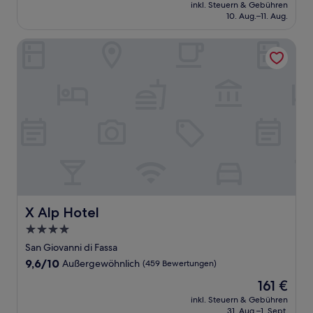
Preis
Hervorragend,
inkl. Steuern & Gebühren
beträgt
10. Aug.–11. Aug.
(270
227 €
Bewertungen)
X Alp Hotel
X Alp Hotel
X Alp Hotel
4.0-
Sterne-
San Giovanni di Fassa
Unterkunft
9.6
9,6/10
Außergewöhnlich
(459 Bewertungen)
von
Der
161 €
10,
Preis
Außergewöhnlich,
inkl. Steuern & Gebühren
beträgt
31. Aug.–1. Sept.
(459