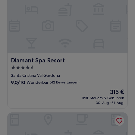
Diamant Spa Resort
Diamant Spa Resort
4.5-
Sterne-
Santa Cristina Val Gardena
Unterkunft
9.0
9,0/10
Wunderbar
(42 Bewertungen)
von
Der
315 €
10,
Preis
Wunderbar,
inkl. Steuern & Gebühren
beträgt
30. Aug.–31. Aug.
(42
315 €
Bewertungen)
Hotel Garni Villa Park