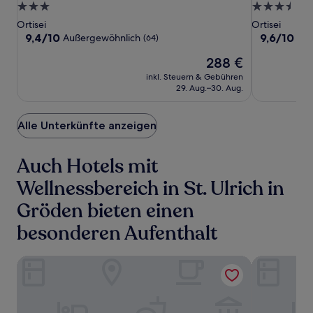
Villa
Villa
Hotel
3.0-
3.5-
Angelino
Angelino
Planlim
Sterne-
Sterne-
Ortisei
Ortisei
Unterkunft
Unterkunft
9.4
9.6
9,4/10
9,6/10
Außergewöhnlich
Auß
(64)
von
von
Der
288 €
10,
10,
Preis
Außergewöhnlich,
Außergewöh
inkl. Steuern & Gebühren
beträgt
(64)
(29)
29. Aug.–30. Aug.
288 €
Alle Unterkünfte anzeigen
Auch Hotels mit
Wellnessbereich in St. Ulrich in
Gröden bieten einen
besonderen Aufenthalt
Alpstay - Chalet Hotel Hartmann - Adults Only
Hotel COSM