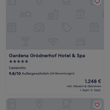
Gardena Grödnerhof Hotel & Spa
Gardena Grödnerhof Hotel & Spa
5.0-
Sterne-
Castelrotto
Unterkunft
9.8
9,8/10
Außergewöhnlich
(64 Bewertungen)
von
Der
1.248 €
10,
Preis
Außergewöhnlich,
inkl. Steuern & Gebühren
beträgt
1. Sept.–2. Sept.
(64
1.248 €
Bewertungen)
Diamant Spa Resort