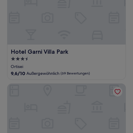
Hotel Garni Villa Park
Hotel Garni Villa Park
3.5-
Sterne-
Ortisei
Unterkunft
9.6
9,6/10
Außergewöhnlich
(69 Bewertungen)
von
10,
La Cort My Dollhouse - Adults Only
Außergewöhnlich,
(69
Bewertungen)