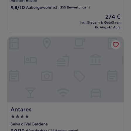
Altstadt Bozen
Unterkunft
9.8
9,8/10
Außergewöhnlich
(155 Bewertungen)
von
Der
274 €
10,
Preis
Außergewöhnlich,
inkl. Steuern & Gebühren
beträgt
16. Aug.–17. Aug.
(155
274 €
Bewertungen)
Antares
Antares
Antares
4.0-
Sterne-
Selva di Val Gardena
Unterkunft
9.0
9,0/10
Wunderbar
(175 Bewertungen)