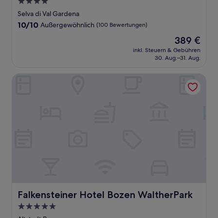
4.0-
Sterne-
Selva di Val Gardena
Unterkunft
10.0
10/10
Außergewöhnlich
(100 Bewertungen)
von
Der
389 €
10,
Preis
Außergewöhnlich,
inkl. Steuern & Gebühren
beträgt
30. Aug.–31. Aug.
(100
389 €
Bewertungen)
Falkensteiner Hotel Bozen WaltherPark
Falkensteiner Hotel Bozen WaltherPark
Falkensteiner Hotel Bozen WaltherPark
5.0-
Sterne-