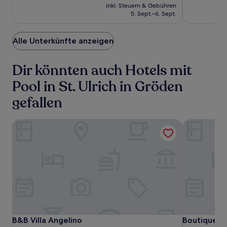
Preis
inkl. Steuern & Gebühren
Only
beträgt
5. Sept.–6. Sept.
163 €
Alle Unterkünfte anzeigen
Dir könnten auch Hotels mit
Pool in St. Ulrich in Gröden
gefallen
B&B Villa Angelino
Boutique Ho
B&B
B&B
Boutique
B&B Villa Angelino
Boutique Ho
B&B Villa Angelino
Boutique Ho