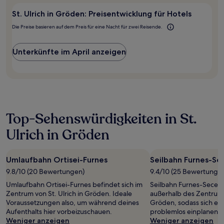
in
St. Ulrich in Gröden: Preisentwicklung für Hotels
Gröden?
Die Preise basieren auf dem Preis für eine Nacht für zwei Reisende.
Unterkünfte im April anzeigen
Top-Sehenswürdigkeiten in St.
Ulrich in Gröden
Umlaufbahn Ortisei-Furnes
Seilbahn Furnes-Se
9.8/10 (20 Bewertungen)
9.4/10 (25 Bewertunge
Umlaufbahn Ortisei-Furnes befindet sich im
Seilbahn Furnes-Seceda
Zentrum von St. Ulrich in Gröden. Ideale
außerhalb des Zentrums 
Voraussetzungen also, um während deines
Gröden, sodass sich ei
Aufenthalts hier vorbeizuschauen.
problemlos einplanen lä
Weniger anzeigen
Weniger anzeigen