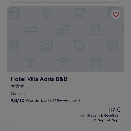
332 €
Bewertungen)
Hotel Villa Adria B&B
Hotel Villa Adria B&B
Hotel Villa Adria B&B
3.0-
Sterne-
Canazei
Unterkunft
9.0
9,0/10
Wunderbar
(200 Bewertungen)
von
Der
117 €
10,
Preis
Wunderbar,
inkl. Steuern & Gebühren
beträgt
3. Sept.–4. Sept.
(200
117 €
Bewertungen)