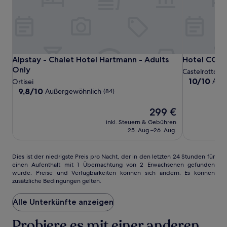
Alpstay
Alpstay
Hotel
Alpstay - Chalet Hotel Hartmann - Adults Only
Hotel COSM
Alpstay - Chalet Hotel Hartmann - Adults
Hotel COS
-
-
COSMEA
Only
Castelrotto
Chalet
Chalet
Dolomites
10.0
10/10
Auß
Ortisei
von
Hotel
9.8
Hotel
9,8/10
Außergewöhnlich
(84)
10,
von
Hartmann
Hartmann
Außergewöh
10,
Der
299 €
-
-
(22)
Außergewöhnlich,
Preis
Adults
Adults
inkl. Steuern & Gebühren
(84)
beträgt
25. Aug.–26. Aug.
Only
Only
299 €
Dies
Dies ist der niedrigste Preis pro Nacht, der in den letzten 24 Stunden für
einen Aufenthalt mit 1 Übernachtung von 2 Erwachsenen gefunden
ist
wurde. Preise und Verfügbarkeiten können sich ändern. Es können
der
zusätzliche Bedingungen gelten.
niedrigste
Preis
Alle Unterkünfte anzeigen
pro
Nacht,
der
Probiere es mit einer anderen