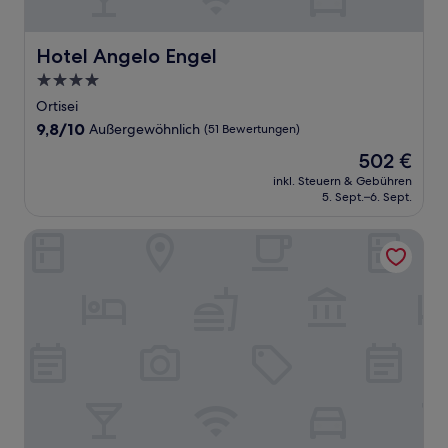
Hotel Angelo Engel
Hotel Angelo Engel
4.0-
Sterne-
Ortisei
Unterkunft
9.8
9,8/10
Außergewöhnlich
(51 Bewertungen)
von
Der
502 €
10,
Preis
Außergewöhnlich,
inkl. Steuern & Gebühren
beträgt
5. Sept.–6. Sept.
(51
502 €
Bewertungen)
Hotel Garni Snaltnerhof