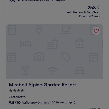
von
Der
258 €
10,
Preis
Wunderbar,
inkl. Steuern & Gebühren
beträgt
16. Aug.–17. Aug.
(175
258 €
Bewertungen)
Mirabell Alpine Garden Resort
Mirabell Alpine Garden Resort
Mirabell Alpine Garden Resort
4.0-
Sterne-
Castelrotto
Unterkunft
9.8
9,8/10
Außergewöhnlich
(100 Bewertungen)
von