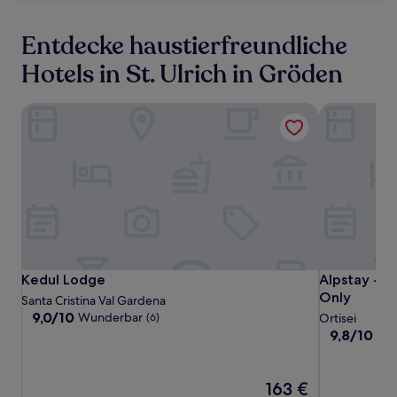
Entdecke haustierfreundliche
Hotels in St. Ulrich in Gröden
Kedul Lodge
Alpstay - C
Kedul
Kedul
Alpstay
Kedul Lodge
Alpstay - C
Kedul Lodge
Alpstay - C
Lodge
Lodge
-
Only
Santa Cristina Val Gardena
Chalet
9.0
9,0/10
Wunderbar
(6)
Ortisei
von
Hotel
9.8
9,8/10
Auß
10,
von
Hartmann
Wunderbar,
10,
-
(6)
Außergewöh
Der
163 €
Adults
(84)