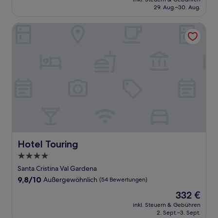
beträgt
29. Aug.–30. Aug.
(34
353 €
Bewertungen)
Hotel Touring
Hotel Touring
Hotel Touring
4.0-
Sterne-
Santa Cristina Val Gardena
Unterkunft
9.8
9,8/10
Außergewöhnlich
(54 Bewertungen)
von
Der
332 €
10,
Preis
Außergewöhnlich,
inkl. Steuern & Gebühren
beträgt
2. Sept.–3. Sept.
(54