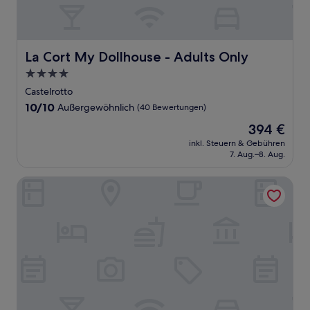
La Cort My Dollhouse - Adults Only
La Cort My Dollhouse - Adults Only
4.0-
Sterne-
Castelrotto
Unterkunft
10.0
10/10
Außergewöhnlich
(40 Bewertungen)
von
Der
394 €
10,
Preis
Außergewöhnlich,
inkl. Steuern & Gebühren
beträgt
7. Aug.–8. Aug.
(40
394 €
Bewertungen)
Hotel Angelo Engel