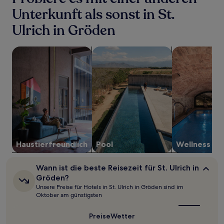
in
Unterkunft als sonst in St.
den
letzten
Ulrich in Gröden
24 Stunden
für
einen
Suche nach haustierfreundlichen Unterkünften
Suche nach Unterkünften mit Pool
Suche nach Un
Aufenthalt
mit
1 Übernachtung
von
2 Erwachsenen
gefunden
wurde.
Preise
und
Verfügbarkeiten
Haustier­freundlich
Pool
Wellness
können
sich
ändern.
Wann
Wann ist die beste Reisezeit für St. Ulrich in
Es
ist
Gröden?
können
die
Unsere Preise für Hotels in St. Ulrich in Gröden sind im
beste
zusätzliche
Oktober am günstigsten
Reisezeit
Bedingungen
für
gelten.
St.
Preise
Wetter
Ulrich