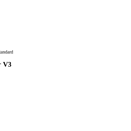
tandard
r V3