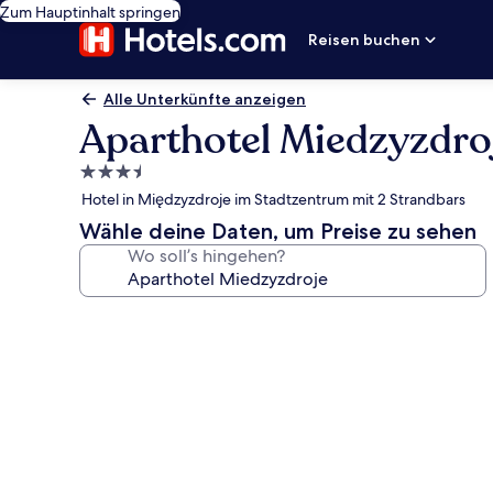
Zum Hauptinhalt springen
Reisen buchen
Alle Unterkünfte anzeigen
Aparthotel Miedzyzdro
3.5-
Sterne-
Hotel in Międzyzdroje im Stadtzentrum mit 2 Strandbars
Unterkunft
Wähle deine Daten, um Preise zu sehen
Wo soll’s hingehen?
Fotogalerie
von
Aparthotel
Miedzyzdroje