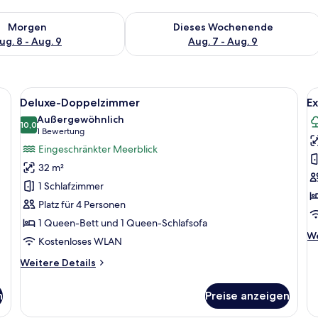
 - Aug. 8.
 Verfügbarkeit für morgen, Aug. 8 - Aug. 9.
Überprüfe die Verfügbarkeit für dies
Morgen
Dieses Wochenende
ug. 8 - Aug. 9
Aug. 7 - Aug. 9
einem Bett, einem grauen Sofa, einem kleinen Tisch mit Stühlen und einem
Alle
Ein modernes Wohnzimmer mit einem gr
Al
14
Deluxe-Doppelzimmer
Ex
Fotos
F
Außergewöhnlich
für
10,0
f
10,0 von 10
(1
1 Bewertung
Deluxe-
E
Bewertung)
Eingeschränkter Meerblick
Doppelzimmer
A
32 m²
anzeigen
3
1 Schlafzimmer
a
Platz für 4 Personen
1 Queen-Bett und 1 Queen-Schlafsofa
We
We
Kostenloses WLAN
De
fü
Weitere
Weitere Details
Ex
Details
Ap
für
n
Preise anzeigen
3 
Deluxe-
Doppelzimmer