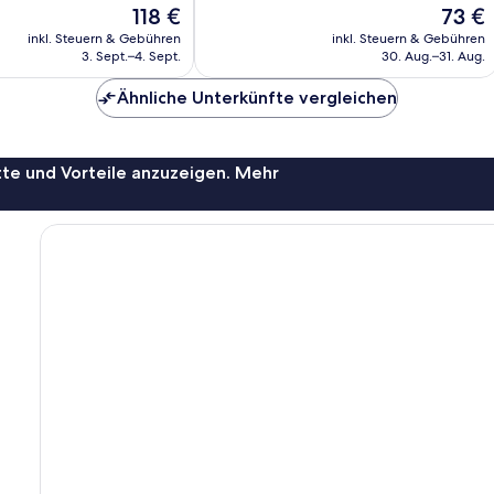
Der
Der
118 €
73 €
gut,
Preis
Preis
75
inkl. Steuern & Gebühren
inkl. Steuern & Gebühren
beträgt
beträgt
Bewertungen
3. Sept.–4. Sept.
30. Aug.–31. Aug.
118 €
73 €
Ähnliche Unterkünfte vergleichen
te und Vorteile anzuzeigen. Mehr