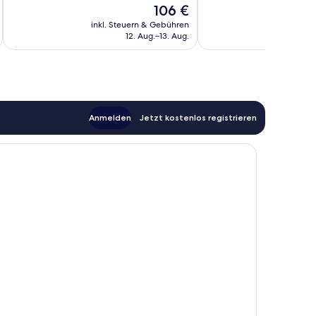
22
Der
106 €
Hervorragend,
Bewertungen
Preis
268
inkl. Steuern & Gebühren
inkl. S
beträgt
12. Aug.–13. Aug.
Bewertungen
106 €
Anmelden
Jetzt kostenlos registrieren