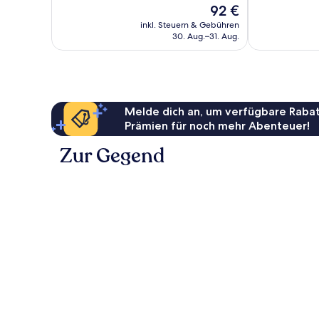
Der
92 €
Gut,
Bewertungen
Preis
84
inkl. Steuern & Gebühren
beträgt
30. Aug.–31. Aug.
Bewertungen
92 €
Melde dich an, um verfügbare Rabat
Prämien für noch mehr Abenteuer!
Zur Gegend