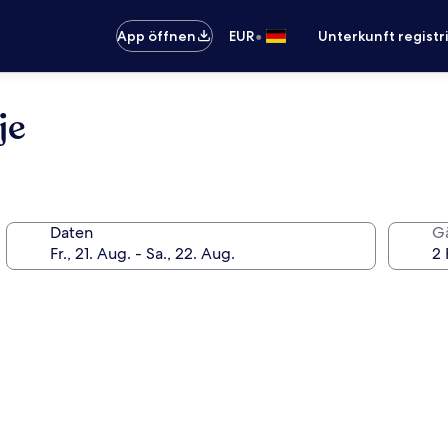
•
App öffnen
EUR
Unterkunft registr
je
Daten
G