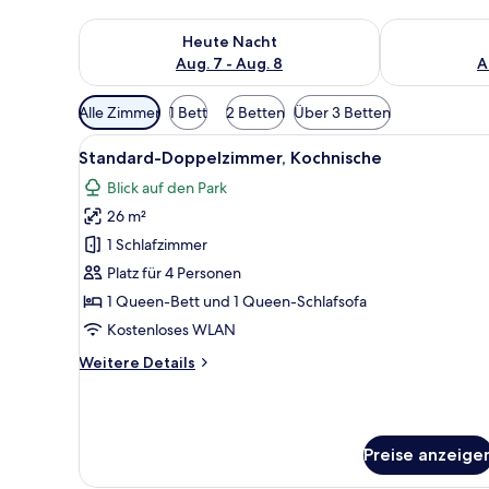
Überprüfe die Verfügbarkeit für heute Nacht, Aug. 7
Überprüfe die
Heute Nacht
Aug. 7 - Aug. 8
A
Verfügbare
Alle Zimmer
1 Bett
2 Betten
Über 3 Betten
Filter
Alle
Ein modernes Hotelzimmer mit 
für
12
Standard-Doppelzimmer, Kochnische
Fotos
Zimmer
Blick auf den Park
für
26 m²
Standard-
Doppelzimmer,
1 Schlafzimmer
Kochnische
Platz für 4 Personen
anzeigen
1 Queen-Bett und 1 Queen-Schlafsofa
Kostenloses WLAN
Weitere
Weitere Details
Details
für
Standard-
Doppelzimmer,
Preise anzeige
Kochnische