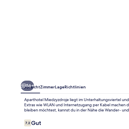
56+
Übersicht
Zimmer
Lage
Richtlinien
Aparthotel Miedzyzdroje liegt im Unterhaltungsviertel und
Extras wie WLAN und Internetzugang per Kabel machen d
bleiben möchtest, kannst du in der Nähe die Wander- un
Bewertungen
Gut
7,2
7,2 von 10.