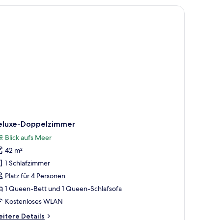
eluxe-Doppelzimmer
Blick aufs Meer
42 m²
1 Schlafzimmer
Platz für 4 Personen
1 Queen-Bett und 1 Queen-Schlafsofa
Kostenloses WLAN
itere
itere Details