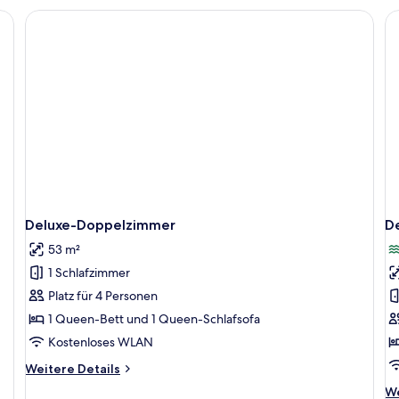
Deluxe-Doppelzimmer
D
53 m²
1 Schlafzimmer
Platz für 4 Personen
1 Queen-Bett und 1 Queen-Schlafsofa
Kostenloses WLAN
Weitere
Weitere Details
Details
We
We