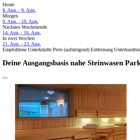
Heute
8. Aug. - 9. Aug.
Morgen
9. Aug. - 10. Aug.
Nächstes Wochenende
14. Aug. - 16. Aug.
In zwei Wochen
21. Aug. - 23. Aug.
Empfohlene Unterkünfte
Preis (aufsteigend)
Entfernung
Unterkunftss
Deine Ausgangsbasis nahe Steinwasen Par