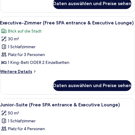
Daten auswählen und Preise sehen
Deluxe
Room
Premium
Alle
Ein modernes Hotelzimmer mit einem g
7
Executive-Zimmer (Free SPA entrance & Executive Lounge)
Fotos
Blick auf die Stadt
für
30 m²
Executive-
Zimmer
1 Schlafzimmer
(Free
Platz für 3 Personen
SPA
1 King-Bett ODER 2 Einzelbetten
entrance
Weitere
Weitere Details
&
Details
Executive
für
Daten auswählen und Preise sehen
Executive-
Lounge)
Zimmer
anzeigen
(Free
Alle
Ein Hotelzimmer mit einem beigefarbe
8
SPA
Junior-Suite (Free SPA entrance & Executive Lounge)
Fotos
entrance
50 m²
&
für
Executive
1 Schlafzimmer
Junior-
Lounge)
Suite
Platz für 4 Personen