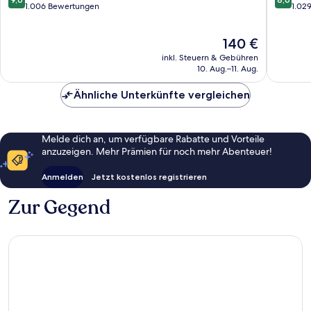
von
von
1.006 Bewertungen
1.02
10,
10,
Außergewöhnlich,
Hervorr
Der
140 €
1.006
1.029
Preis
Bewertungen
Bewert
inkl. Steuern & Gebühren
beträgt
10. Aug.–11. Aug.
140 €
Ähnliche Unterkünfte vergleichen
Melde dich an, um verfügbare Rabatte und Vorteile
anzuzeigen. Mehr Prämien für noch mehr Abenteuer!
Anmelden
Jetzt kostenlos registrieren
Zur Gegend