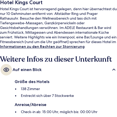
Hotel Kings Court
Hotel Kings Court ist hervorragend gelegen, denn hier übernachtest du
nur 10 Gehminuten entfernt von: Altstädter Ring und Prager
Rathausuhr. Besuche den Wellnessbereich und lass dich mit
Tiefengewebe-Massagen, Ganzkörperwickeln oder
Gesichtsbehandlungen verwöhnen. Im ADELE Restaurant & Bar wird
zum Frühstück, Mittagessen und Abendessen internationale Küche
serviert. Weitere Highlights wie ein Innenpool, eine Bar/Lounge und ein
Fitnessbereich (rund um die Uhr geöffnet) sprechen für dieses Hotel im
luxuriösen Stil. Anderen Reisenden gefallen das hilfsbereite Personal
Informationen zu den Rechten zur Stornierung
und das Frühstück sehr gut. Die öffentlichen Verkehrsmittel sind nur
einen kurzen Fußmarsch entfernt: Zur Metrostation Náměstí Republiky
Weitere Infos zu dieser Unterkunft
sind es nur wenige Schritte und zur Haltestelle Dlouhá třída 3 Minuten.
Auf einen Blick
Größe des Hotels
138 Zimmer
Erstreckt sich über 7 Stockwerke
Anreise/Abreise
Check-in ab: 15:00 Uhr, möglich bis: 00:00 Uhr