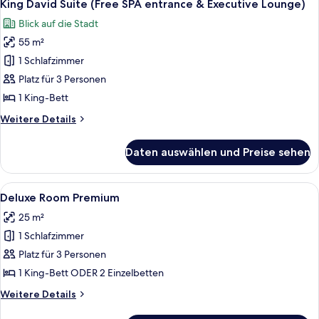
7
Rooms
King David Suite (Free SPA entrance & Executive Lounge)
Fotos
Blick auf die Stadt
für
55 m²
King
David
1 Schlafzimmer
Suite
Platz für 3 Personen
(Free
1 King-Bett
SPA
Weitere
Weitere Details
entrance
Details
&
für
Daten auswählen und Preise sehen
King
Executive
David
Lounge)
Suite
Alle
Ein Hotelzimmer mit einem großen Bet
anzeigen
7
(Free
Deluxe Room Premium
Fotos
SPA
25 m²
entrance
für
&
1 Schlafzimmer
Deluxe
Executive
Room
Platz für 3 Personen
Lounge)
Premium
1 King-Bett ODER 2 Einzelbetten
anzeigen
Weitere
Weitere Details
Details
für