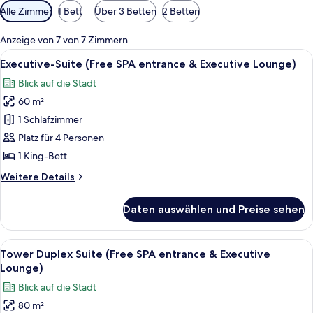
Verfügbare
Alle Zimmer
1 Bett
Über 3 Betten
2 Betten
Filter
für
Anzeige von 7 von 7 Zimmern
Zimmer
Alle
Executive-Suite (Free SPA entrance &
8
Executive-Suite (Free SPA entrance & Executive Lounge)
Fotos
Blick auf die Stadt
für
60 m²
Executive-
Suite
1 Schlafzimmer
(Free
Platz für 4 Personen
SPA
1 King-Bett
entrance
Weitere
Weitere Details
&
Details
Executive
für
Daten auswählen und Preise sehen
Executive-
Lounge)
Suite
anzeigen
(Free
Alle
Ein geräumiges Schlafzimmer mit eine
9
SPA
Tower Duplex Suite (Free SPA entrance & Executive
Fotos
entrance
Lounge)
&
für
Blick auf die Stadt
Executive
Tower
Lounge)
80 m²
Duplex