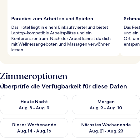
Paradies zum Arbeiten und Spielen
Schmac
Das Hotel liegt in einem Einkaufsviertel und bietet
Das Rest
Laptop-kompatible Arbeitsplätze und ein
und ein 
Konferenzzentrum. Nach der Arbeit kannst du dich
Ort, um
mit Wellnessangeboten und Massagen verwöhnen
entspan
lassen.
Zimmeroptionen
Überprüfe die Verfügbarkeit für diese Daten
Überprüfe die Verfügbarkeit für heute Nacht, Aug. 8 - Aug. 9.
Überprüfe die Verfügbarkeit f
Heute Nacht
Morgen
Aug. 8 - Aug. 9
Aug. 9 - Aug. 10
Überprüfe die Verfügbarkeit für dieses Wochenende, Aug. 14 -
Überprüfe die Verfügbarkeit f
Dieses Wochenende
Nächstes Wochenende
Aug. 14 - Aug. 16
Aug. 21 - Aug. 23