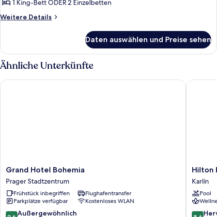
(Free
1 King-Bett ODER 2 Einzelbetten
SPA
Weitere
Weitere Details
entrance
Details
&
für
Daten auswählen und Preise sehen
Junior-
Executive
Suite
Lounge)
(Free
Ähnliche Unterkünfte
anzeigen
SPA
entrance
Grand Hotel Bohemia
Hilton P
&
Executive
Lounge)
Grand
Hilton
Grand Hotel Bohemia
Hilton
Hotel
Prague
Prager Stadtzentrum
Karlín
Bohemia
Atrium
Frühstück inbegriffen
Flughafentransfer
Pool
Prager
Karlín
Parkplätze verfügbar
Kostenloses WLAN
Wellne
Stadtzentrum
9.6
8.6
Außergewöhnlich
Her
9,6
8,6