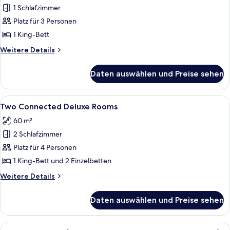
1 Schlafzimmer
Suite
(Free
Platz für 3 Personen
SPA
1 King-Bett
entrance
Weitere
Weitere Details
&
Details
Executive
für
Daten auswählen und Preise sehen
Tower
Lounge)
Duplex
anzeigen
Suite
Alle
Ein Hotelkorridor mit blauem Teppich,
7
(Free
Two Connected Deluxe Rooms
Fotos
SPA
60 m²
entrance
für
&
2 Schlafzimmer
Two
Executive
Connected
Platz für 4 Personen
Lounge)
Deluxe
1 King-Bett und 2 Einzelbetten
Rooms
Weitere
Weitere Details
anzeigen
Details
für
Daten auswählen und Preise sehen
Two
Connected
Deluxe
Alle
Ein modernes Hotelzimmer mit einem g