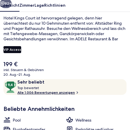
82+
Übersicht
Zimmer
Lage
Richtlinien
Hotel Kings Court ist hervorragend gelegen, denn hier
übernachtest du nur 10 Gehminuten entfernt von: Altstädter Ring
und Prager Rathausuhr. Besuche den Wellnessbereich und lass dich
mit Tiefengewebe-Massagen, Ganzkörperwickeln oder
Gesichtsbehandlungen verwöhnen. Im ADELE Restaurant & Bar
wird zum Frühstück, Mittagessen und Abendessen internationale
Küche serviert. Weitere Highlights wie ein Innenpool, eine
VIP Access
Bar/Lounge und ein Fitnessbereich (rund um die Uhr geöffnet)
sprechen für dieses Hotel im luxuriösen Stil. Anderen Reisenden
Der
199 €
gefallen das hilfsbereite Personal und das Frühstück sehr gut. Die
Tägliches Frühstücksbuffet gegen Ge
aktuelle
öffentlichen Verkehrsmittel sind nur einen kurzen Fußmarsch
inkl. Steuern & Gebühren
Preis
20. Aug.–21. Aug.
entfernt: Zur Metrostation Náměstí Republiky sind es nur wenige
beträgt
Schritte und zur Haltestelle Dlouhá třída 3 Minuten.
Bewertungen
9,4
Sehr beliebt
199 €.
T
von
Top bewertet
o
Alle 1.006 Bewertungen anzeigen
10,
p
Sehr
beliebt
Beliebte Annehmlichkeiten
b
e
w
Pool
Wellness
e
r
Flughafentransfer
Parkplätze verfügbar