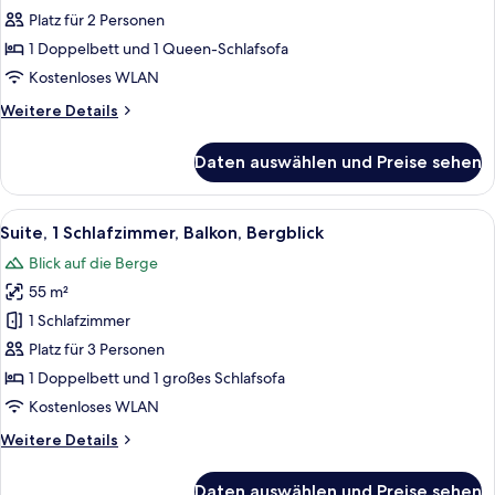
Bergblick
Platz für 2 Personen
anzeigen
1 Doppelbett und 1 Queen-Schlafsofa
Kostenloses WLAN
Weitere
Weitere Details
Details
für
Daten auswählen und Preise sehen
Comfort-
Doppelzimmer,
Bergblick
Alle
Ein ordentlich bezogenes Bett mit w
5
Suite, 1 Schlafzimmer, Balkon, Bergblick
Fotos
Blick auf die Berge
für
55 m²
Suite,
1
1 Schlafzimmer
Schlafzimmer,
Platz für 3 Personen
Balkon,
1 Doppelbett und 1 großes Schlafsofa
Bergblick
Kostenloses WLAN
anzeigen
Weitere
Weitere Details
Details
für
Daten auswählen und Preise sehen