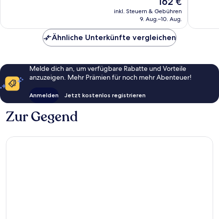
162 €
Sehr
Wunder
Preis
gut,
184
inkl. Steuern & Gebühren
beträgt
9. Aug.–10. Aug.
88
Bewert
162 €
Bewertungen
Ähnliche Unterkünfte vergleichen
Melde dich an, um verfügbare Rabatte und Vorteile
anzuzeigen. Mehr Prämien für noch mehr Abenteuer!
Anmelden
Jetzt kostenlos registrieren
Zur Gegend