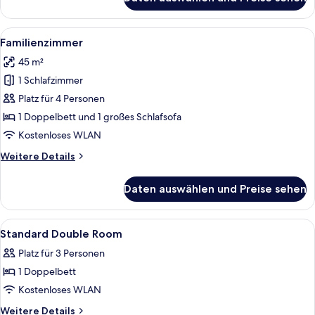
Suite,
1
Schlafzimmer,
Alle
Ein Schlafzimmer mit einem hölzernen
5
Balkon,
Familienzimmer
Fotos
Bergblick
45 m²
für
1 Schlafzimmer
Familienzimmer
anzeigen
Platz für 4 Personen
1 Doppelbett und 1 großes Schlafsofa
Kostenloses WLAN
Weitere
Weitere Details
Details
für
Daten auswählen und Preise sehen
Familienzimmer
Alle
Ein ordentlich bezogenes Bett mit we
4
Standard Double Room
Fotos
Platz für 3 Personen
für
1 Doppelbett
Standard
Double
Kostenloses WLAN
Room
Weitere
Weitere Details