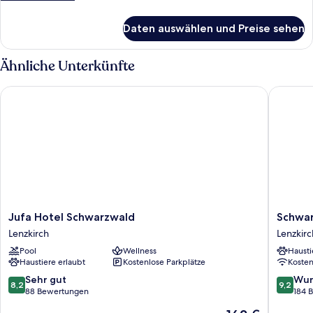
anzeigen
Details
für
Daten auswählen und Preise sehen
Standard
Double
Room
Ähnliche Unterkünfte
Jufa Hotel Schwarzwald
Schwarz
Jufa
Schwarz
Jufa Hotel Schwarzwald
Schwar
Hotel
Angelho
Lenzkirch
Lenzkirc
Schwarzwald
Lenzkirc
Pool
Wellness
Hausti
Lenzkirch
Haustiere erlaubt
Kostenlose Parkplätze
Koste
8.2
9.2
Sehr gut
Wun
8,2
9,2
von
von
88 Bewertungen
184 
10,
10,
Der