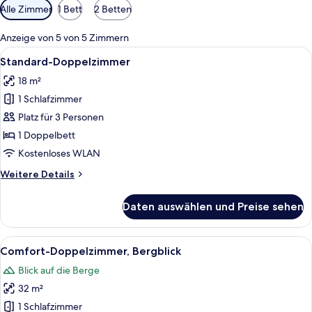
Verfügbare
Alle Zimmer
1 Bett
2 Betten
Filter
für
Anzeige von 5 von 5 Zimmern
Zimmer
Alle
Ein ordentlich bezogenes Bett mit we
4
Standard-Doppelzimmer
Fotos
18 m²
für
1 Schlafzimmer
Standard-
Doppelzimmer
Platz für 3 Personen
anzeigen
1 Doppelbett
Kostenloses WLAN
Weitere
Weitere Details
Details
für
Daten auswählen und Preise sehen
Standard-
Doppelzimmer
Alle
Ein Hotelzimmer mit einem hölzernen 
5
Comfort-Doppelzimmer, Bergblick
Fotos
Blick auf die Berge
für
32 m²
Comfort-
Doppelzimmer,
1 Schlafzimmer