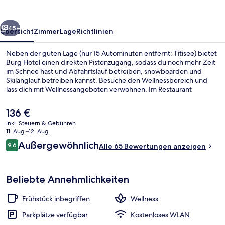
rück
Weiter
45+
Übersicht
Zimmer
Lage
Richtlinien
Neben der guten Lage (nur 15 Autominuten entfernt: Titisee) bietet
Burg Hotel einen direkten Pistenzugang, sodass du noch mehr Zeit
im Schnee hast und Abfahrtslauf betreiben, snowboarden und
Skilanglauf betreiben kannst. Besuche den Wellnessbereich und
lass dich mit Wellnessangeboten verwöhnen. Im Restaurant
Burgstube wird zum Mittagessen und Abendessen regionale Küche
serviert. Eine Bar/Lounge, eine Sauna und eine Terrasse gehören
Der
136 €
ebenfalls zum Angebot. Von Skipässen, einem Skiraum, einem
aktuelle
inkl. Steuern & Gebühren
Skiverleih und Skiunterricht profitierst du ebenfalls.
Preis
11. Aug.–12. Aug.
Sauna
beträgt
Bewertungen
Außergewöhnlich
9,6
Alle 65 Bewertungen anzeigen
136 €.
9,6 von 10.
Beliebte Annehmlichkeiten
Frühstück inbegriffen
Wellness
Parkplätze verfügbar
Kostenloses WLAN