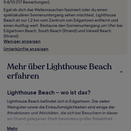
9.4/10 (117 Bewertungen)
von
Egal ob dich das Wellenrauschen fasziniert oder du einen
2 Erwachsenen
spektakulären Sonnenuntergang sehen möchtest, Lighthouse
gefunden
Beach ist nur 1,2 km vom Zentrum von Edgartown entfernt und
wurde.
einen Ausflug wert. Bestaune den Sonnenuntergang um Ufer bei
Preise
Edgartown Beach, South Beach (Strand) und Inkwell Beach
und
(Strand).
Verfügbarkeiten
Weniger anzeigen
können
sich
Unterkünfte anzeigen
ändern.
Es
können
Mehr über Lighthouse Beach
zusätzliche
Bedingungen
erfahren
gelten.
Lighthouse Beach – wo ist das?
Lighthouse Beach befindet sich in Edgartown. Die vielen
Weingüter sowie die Einkaufsmöglichkeiten sind einige der
Attraktionen und Aktivitäten, die sich bei Besuchern in dieser
am Strand gelegenen Stadt besonders großer Beliebtheit
erfreuen. Wenn du dich für Aktivitäten in der Umgebung
Mehr
interessierst, wie wäre es mit einem Besuch bei diesen