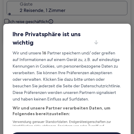
Gäste
2 Reisende, 1 Zimmer
Ich reise geschäftlich
Ihre Privatsphäre ist uns
Suchen
wichtig
Wir und unsere
16
Partner speichern und/ oder greifen
Kostenlose Stornierung bei
auf Informationen auf einem Gerät zu, z.B. auf eindeutige
Planänderungen
Kennungen in Cookies, um personenbezogene Daten zu
verarbeiten. Sie können Ihre Präferenzen akzeptieren
Verdiene Prämien für jede
oder verwalten. Klicken Sie dazu bitte unten oder
wahrgenommene Übernachtung
besuchen Sie jederzeit die Seite der Datenschutzrichtlinie.
Diese Präferenzen werden unseren Partnern signalisiert
und haben keinen Einfluss auf Surfdaten.
Mehr sparen mit Preisen für Mitglieder
Wir und unsere Partner verarbeiten Daten, um
Folgendes bereitzustellen:
Verwendung genauer Standortdaten. Endgeräteeigenschaften zur
Identifikation aktiv abfragen. Speichern von oder Zugriff auf
Überprüfe die Preise für diese Daten
Informationen auf einem Endgerät. Personalisierte Werbung und