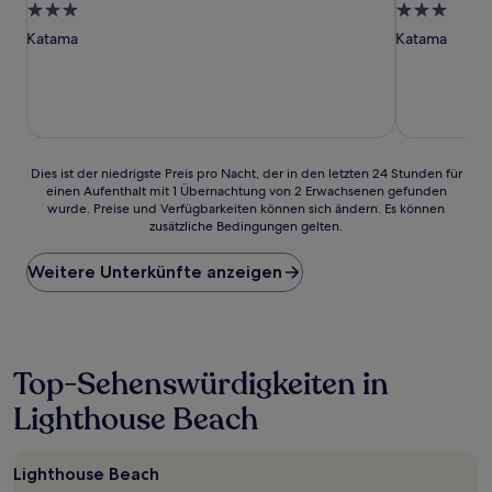
3.0-
3.0-
Sterne-
Sterne-
Katama
Katama
Unterkunft
Unterkunft
Dies
Dies ist der niedrigste Preis pro Nacht, der in den letzten 24 Stunden für
einen Aufenthalt mit 1 Übernachtung von 2 Erwachsenen gefunden
ist
wurde. Preise und Verfügbarkeiten können sich ändern. Es können
der
zusätzliche Bedingungen gelten.
niedrigste
Preis
Weitere Unterkünfte anzeigen
pro
Nacht,
der
in
den
letzten
Top-Sehenswürdigkeiten in
24 Stunden
Lighthouse Beach
für
einen
Aufenthalt
mit
Lighthouse Beach
1 Übernachtung