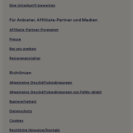
Hotels nahe New Bedford Whaling National Historical Park
Eine Unterkunft bewerten
East Dennis Hotels
Walpole Hotels
Für Anbieter, Affliliate-Partner und Medien
Sagamore Hotels
Affiliate-Partner-Programm
Dukes County: Hotels
Presse
Hotels nahe Cape Cod National Seashore
Bei uns werben
Hotels nahe Martha's Vineyard Museum
Reiseveranstalter
Hotels nahe Bahnhof Boston West Roxbury
Hotels nahe Nobska Lighthouse
Richtlinien
Hotels nahe Lizzie Borden Bed & Breakfast
Allgemeine Geschäftsbedingungen
Wauwinet Hotels
Allgemeine Geschäftsbedingungen von FeWo-direkt
Hotels nahe Castle Island
Barrierefreiheit
Hotels nahe The Knob
Datenschutz
Chatham Hotels
Cookies
Hotels nahe South Cape Beach State Park
Rechtliche Hinweise/Kontakt