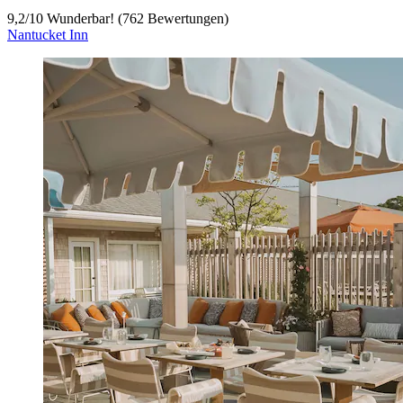
9,2
/
10
Wunderbar! (762 Bewertungen)
Nantucket Inn