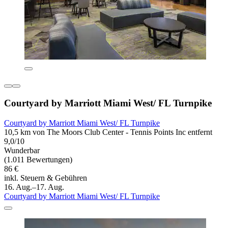
Courtyard by Marriott Miami West/ FL Turnpike
Courtyard by Marriott Miami West/ FL Turnpike
10,5 km von The Moors Club Center - Tennis Points Inc entfernt
9,0/10
Wunderbar
(1.011 Bewertungen)
86 €
inkl. Steuern & Gebühren
16. Aug.–17. Aug.
Courtyard by Marriott Miami West/ FL Turnpike