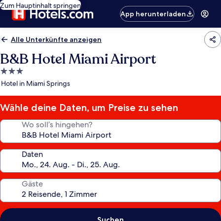
Zum Hauptinhalt springen
App herunterladen
Alle Unterkünfte anzeigen
B&B Hotel Miami Airport
3.0-
Sterne-
Hotel in Miami Springs
Unterkunft
Wähle deine Daten, um Preise zu sehen
Wo soll’s hingehen?
Daten
Gäste
Suchen