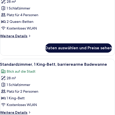
28 m²
Standardzimmer,
2 Queen-
1 Schlafzimmer
Betten,
Platz für 4 Personen
Nichtraucher
2 Queen-Betten
anzeigen
Kostenloses WLAN
Weitere
Weitere Details
Details
für
Daten auswählen und Preise sehen
Standardzimmer,
2 Queen-
Betten,
Alle
Ein modernes Hotelzimmer mit einem g
4
Nichtraucher
Standardzimmer, 1 King-Bett, barrierearme Badewanne
Fotos
Blick auf die Stadt
für
28 m²
Standardzimmer,
1 King-
1 Schlafzimmer
Bett,
Platz für 2 Personen
barrierearme
1 King-Bett
Badewanne
Kostenloses WLAN
anzeigen
Weitere
Weitere Details