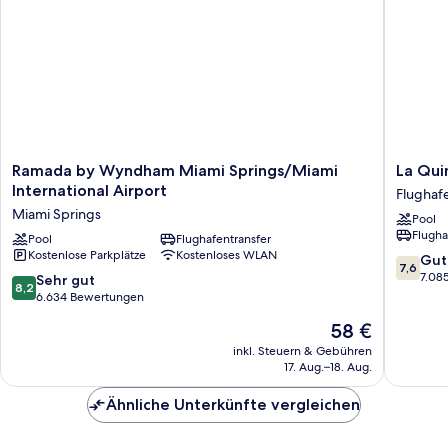
Ramada
La
Ramada by Wyndham Miami Springs/Miami
La Qui
by
Quinta
International Airport
Flughaf
Wyndham
Inn
Miami Springs
Pool
Miami
by
Flugha
Springs/Miami
Pool
Flughafentransfer
Wyndh
Kostenlose Parkplätze
Kostenloses WLAN
International
Miami
7.6
Gut
7,6
Airport
Airport
von
7.08
8.2
Sehr gut
8,2
Miami
North
10,
von
6.634 Bewertungen
Springs
Flughaf
Gut,
10,
Der
58 €
West
7.085
Sehr
Preis
Bewert
gut,
inkl. Steuern & Gebühren
beträgt
17. Aug.–18. Aug.
6.634
58 €
Bewertungen
Ähnliche Unterkünfte vergleichen