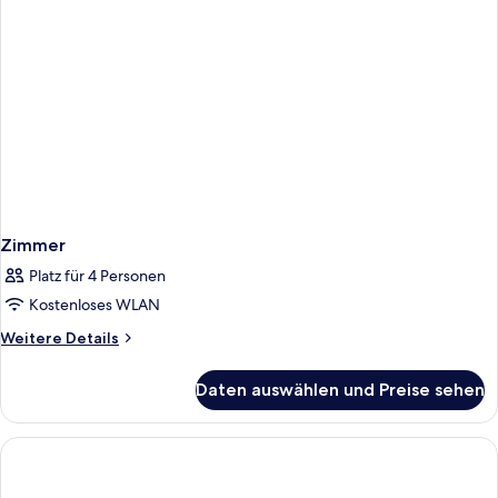
Zimmer
Platz für 4 Personen
Kostenloses WLAN
Weitere
Weitere Details
Details
für
Daten auswählen und Preise sehen
Zimmer