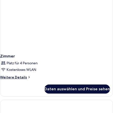
Zimmer
Platz für 4 Personen
Kostenloses WLAN
Weitere
Weitere Details
Details
für
Daten auswählen und Preise sehen
Zimmer