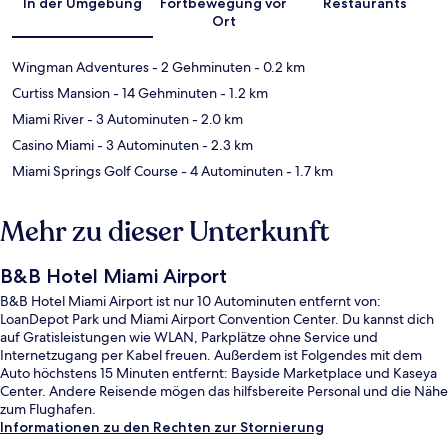
In der Umgebung
Fortbewegung vor
Restaurants
Ort
Wingman Adventures
- 2 Gehminuten
- 0.2 km
Curtiss Mansion
- 14 Gehminuten
- 1.2 km
Miami River
- 3 Autominuten
- 2.0 km
Casino Miami
- 3 Autominuten
- 2.3 km
Miami Springs Golf Course
- 4 Autominuten
- 1.7 km
Mehr zu dieser Unterkunft
B&B Hotel Miami Airport
B&B Hotel Miami Airport ist nur 10 Autominuten entfernt von:
LoanDepot Park und Miami Airport Convention Center. Du kannst dich
auf Gratisleistungen wie WLAN, Parkplätze ohne Service und
Internetzugang per Kabel freuen. Außerdem ist Folgendes mit dem
Auto höchstens 15 Minuten entfernt: Bayside Marketplace und Kaseya
Center. Andere Reisende mögen das hilfsbereite Personal und die Nähe
zum Flughafen.
Informationen zu den Rechten zur Stornierung