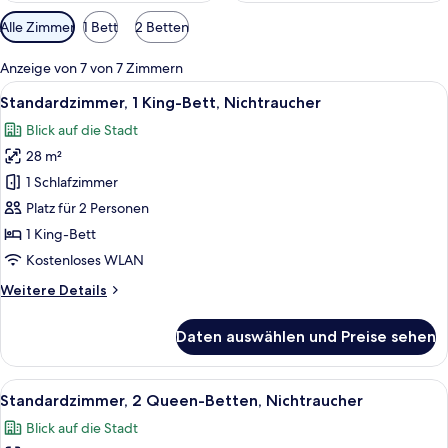
Verfügbare
Alle Zimmer
1 Bett
2 Betten
Filter
für
Anzeige von 7 von 7 Zimmern
Zimmer
Alle
Ein modernes Hotelzimmer mit einem g
4
Standardzimmer, 1 King-Bett, Nichtraucher
Fotos
Blick auf die Stadt
für
28 m²
Standardzimmer,
1 King-
1 Schlafzimmer
Bett,
Platz für 2 Personen
Nichtraucher
1 King-Bett
anzeigen
Kostenloses WLAN
Weitere
Weitere Details
Details
für
Daten auswählen und Preise sehen
Standardzimmer,
1 King-
Bett,
Alle
Ein Hotelzimmer mit zwei Betten, eine
4
Nichtraucher
Standardzimmer, 2 Queen-Betten, Nichtraucher
Fotos
Blick auf die Stadt
für