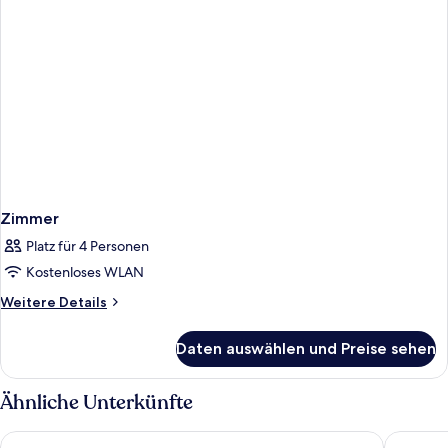
Zimmer
Platz für 4 Personen
Kostenloses WLAN
Weitere
Weitere Details
Details
für
Daten auswählen und Preise sehen
Zimmer
Ähnliche Unterkünfte
Ramada by Wyndham Miami Springs/Miami International Airp
La Quint