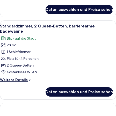
Details
für
Daten auswählen und Preise sehen
Standardzimmer,
1 King-
Bett,
Alle
Ein Hotelzimmer mit Bett, Fernseher, 
4
barrierearme
Standardzimmer, 2 Queen-Betten, barrierearme
Fotos
Badewanne
Badewanne
für
Blick auf die Stadt
Standardzimmer,
28 m²
2 Queen-
1 Schlafzimmer
Betten,
barrierearme
Platz für 4 Personen
Badewanne
2 Queen-Betten
anzeigen
Kostenloses WLAN
Weitere
Weitere Details
Details
für
Daten auswählen und Preise sehen
Standardzimmer,
2 Queen-
Betten,
barrierearme
Badewanne