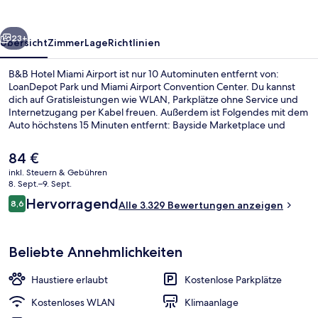
rück
Weiter
23+
Übersicht
Zimmer
Lage
Richtlinien
B&B Hotel Miami Airport ist nur 10 Autominuten entfernt von:
LoanDepot Park und Miami Airport Convention Center. Du kannst
dich auf Gratisleistungen wie WLAN, Parkplätze ohne Service und
Internetzugang per Kabel freuen. Außerdem ist Folgendes mit dem
Auto höchstens 15 Minuten entfernt: Bayside Marketplace und
Kaseya Center. Andere Reisende mögen das hilfsbereite Personal
und die Nähe zum Flughafen.
Der
84 €
aktuelle
inkl. Steuern & Gebühren
Preis
8. Sept.–9. Sept.
Standardzimmer, 2 Queen-Betten, Nich
beträgt
Bewertungen
Hervorragend
8,6
Alle 3.329 Bewertungen anzeigen
84 €.
8,6 von 10.
Beliebte Annehmlichkeiten
Haustiere erlaubt
Kostenlose Parkplätze
Kostenloses WLAN
Klimaanlage