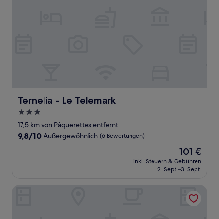
Ternelia - Le Telemark
Ternelia - Le Telemark
3.0-
Sterne-
17,5 km von Pâquerettes entfernt
Unterkunft
9.8
9,8/10
Außergewöhnlich
(6 Bewertungen)
von
Der
101 €
10,
Preis
Außergewöhnlich,
inkl. Steuern & Gebühren
beträgt
2. Sept.–3. Sept.
(6
101 €
Bewertungen)
Victoria Lodge, Friendly Hotel