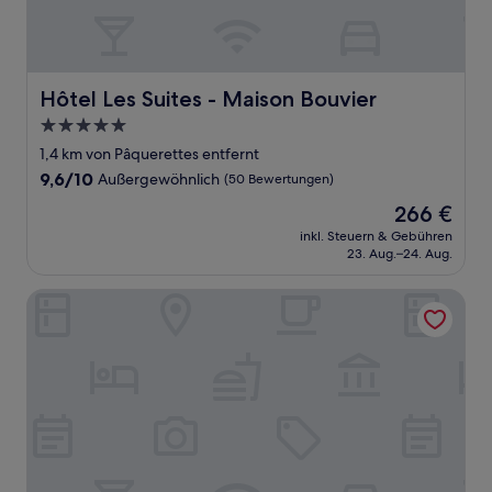
Hôtel Les Suites - Maison Bouvier
Hôtel Les Suites - Maison Bouvier
5.0-
Sterne-
1,4 km von Pâquerettes entfernt
Unterkunft
9.6
9,6/10
Außergewöhnlich
(50 Bewertungen)
von
Der
266 €
10,
Preis
Außergewöhnlich,
inkl. Steuern & Gebühren
beträgt
23. Aug.–24. Aug.
(50
266 €
Bewertungen)
Vacancéole - Le Borsat IV