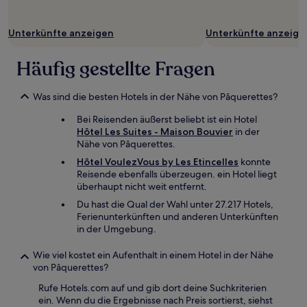
und
Verfügbarkeiten
können
Unterkünfte anzeigen
Unterkünfte anzeige
sich
ändern.
Häufig gestellte Fragen
Es
können
zusätzliche
Was sind die besten Hotels in der Nähe von Pâquerettes?
Bedingungen
gelten.
Bei Reisenden äußerst beliebt ist ein Hotel
Hôtel Les Suites - Maison Bouvier
in der
Nähe von Pâquerettes.
Hôtel VoulezVous by Les Etincelles
konnte
Reisende ebenfalls überzeugen. ein Hotel liegt
überhaupt nicht weit entfernt.
Du hast die Qual der Wahl unter 27.217 Hotels,
Ferienunterkünften und anderen Unterkünften
in der Umgebung.
Wie viel kostet ein Aufenthalt in einem Hotel in der Nähe
von Pâquerettes?
Rufe Hotels.com auf und gib dort deine Suchkriterien
ein. Wenn du die Ergebnisse nach Preis sortierst, siehst