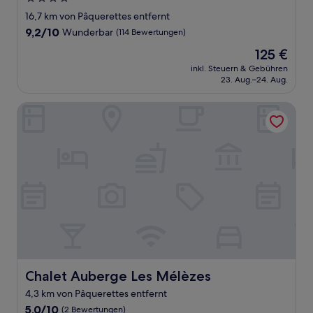
Sterne-
16,7 km von Pâquerettes entfernt
Unterkunft
9.2
9,2/10
Wunderbar
(114 Bewertungen)
von
Der
125 €
10,
Preis
Wunderbar,
inkl. Steuern & Gebühren
beträgt
23. Aug.–24. Aug.
(114
125 €
Bewertungen)
Chalet Auberge Les Mélèzes
Chalet Auberge Les Mélèzes
Chalet Auberge Les Mélèzes
4,3 km von Pâquerettes entfernt
5.0
5,0/10
(2 Bewertungen)