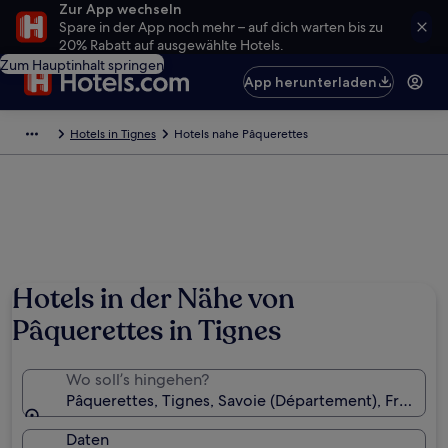
Zur App wechseln
Spare in der App noch mehr – auf dich warten bis zu
20% Rabatt auf ausgewählte Hotels.
Zum Hauptinhalt springen
App herunterladen
Hotels in Tignes
Hotels nahe Pâquerettes
Hotels in der Nähe von
Pâquerettes in Tignes
Wo soll’s hingehen?
Pâquerettes, Tignes, Savoie (Département), Frankrei
Daten