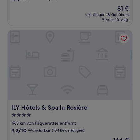
von
Der
81 €
10,
Preis
(2
inkl. Steuern & Gebühren
beträgt
9. Aug.–10. Aug.
Bewertungen)
81 €
ILY Hôtels & Spa la Rosière
ILY Hôtels & Spa la Rosière
ILY Hôtels & Spa la Rosière
4.0-
Sterne-
19,3 km von Pâquerettes entfernt
Unterkunft
9.2
9,2/10
Wunderbar
(104 Bewertungen)
von
Der