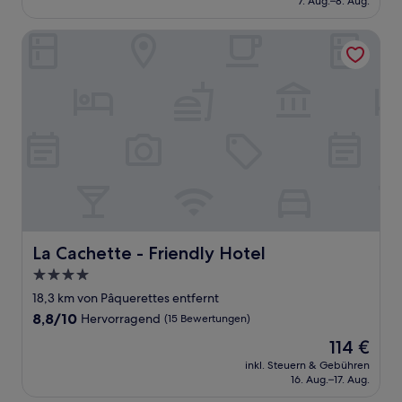
7. Aug.–8. Aug.
gut,
139 €
(153
Bewertungen)
La Cachette - Friendly Hotel
La Cachette - Friendly Hotel
La Cachette - Friendly Hotel
4.0-
Sterne-
18,3 km von Pâquerettes entfernt
Unterkunft
8.8
8,8/10
Hervorragend
(15 Bewertungen)
von
Der
114 €
10,
Preis
Hervorragend,
inkl. Steuern & Gebühren
beträgt
16. Aug.–17. Aug.
(15
114 €
Bewertungen)