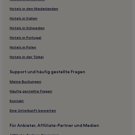
Familien nahe Courchevel 1300
Hotels in den Niederlanden
Ski nahe Courchevel 1300
Haustierfreundliche in Val-d'Isère
Hotels in Italien
Hotels mit Fitnessbereich in Val-d'Isère
Hotels in Schweden
Hotels mit inbegriffenem Frühstück in Val-d'Isère
Hotels in Portugal
Hotels mit Pool in Aime-la-Plagne
Hotels in Polen
Ski in Brides-les-Bains
Hotels in der Türkei
Hotels mit Fitnessbereich in Brides-les-Bains
Support und häufig gestellte Fragen
Haustierfreundliche in Skigebiet Courchevel
Ski in Skigebiet Courchevel
Meine Buchungen
Hotels mit Wellnessbereich in Hoch-Tarentaise
Häufig gestellte Fragen
Ski in Espace Killy
Kontakt
Haustierfreundliche in Méribel
Eine Unterkunft bewerten
Ski in Les Eucherts
Für Anbieter, Affliliate-Partner und Medien
Ski in Courchevel 1550