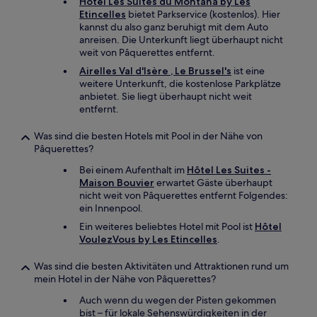
Hôtel Les Suites du Montana by Les
Etincelles
bietet Parkservice (kostenlos). Hier
kannst du also ganz beruhigt mit dem Auto
anreisen. Die Unterkunft liegt überhaupt nicht
weit von Pâquerettes entfernt.
Airelles Val d'Isère , Le Brussel's
ist eine
weitere Unterkunft, die kostenlose Parkplätze
anbietet. Sie liegt überhaupt nicht weit
entfernt.
Was sind die besten Hotels mit Pool in der Nähe von
Pâquerettes?
Bei einem Aufenthalt im
Hôtel Les Suites -
Maison Bouvier
erwartet Gäste überhaupt
nicht weit von Pâquerettes entfernt Folgendes:
ein Innenpool.
Ein weiteres beliebtes Hotel mit Pool ist
Hôtel
VoulezVous by Les Etincelles
.
Was sind die besten Aktivitäten und Attraktionen rund um
mein Hotel in der Nähe von Pâquerettes?
Auch wenn du wegen der Pisten gekommen
bist – für lokale Sehenswürdigkeiten in der