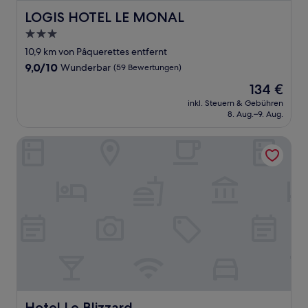
LOGIS HOTEL LE MONAL
LOGIS HOTEL LE MONAL
3.0-
Sterne-
10,9 km von Pâquerettes entfernt
Unterkunft
9.0
9,0/10
Wunderbar
(59 Bewertungen)
von
Der
134 €
10,
Preis
Wunderbar,
inkl. Steuern & Gebühren
beträgt
8. Aug.–9. Aug.
(59
134 €
Bewertungen)
Hotel Le Blizzard
Hotel Le Blizzard
Hotel Le Blizzard