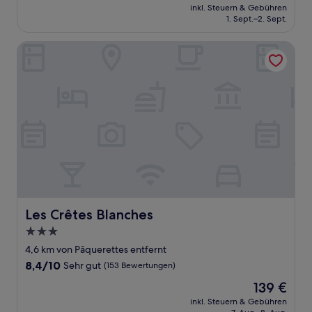
Preis
Außergewöhnlich,
inkl. Steuern & Gebühren
beträgt
1. Sept.–2. Sept.
(97
107 €
Bewertungen)
Les Crêtes Blanches
Les Crêtes Blanches
Les Crêtes Blanches
3.0-
Sterne-
4,6 km von Pâquerettes entfernt
Unterkunft
8.4
8,4/10
Sehr gut
(153 Bewertungen)
von
Der
139 €
10,
Preis
Sehr
inkl. Steuern & Gebühren
beträgt