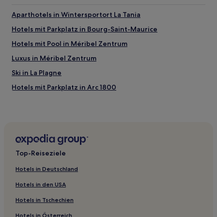
Aparthotels in Wintersportort La Tania
Hotels mit Parkplatz in Bourg-Saint-Maurice
Hotels mit Pool in Méribel Zentrum
Luxus in Méribel Zentrum
Ski in La Plagne
Hotels mit Parkplatz in Arc 1800
Ski in Arc 1800
Hotels mit Pool in Arc 1800
Ski in Les Boisses
Haustierfreundliche in Courchevel 1850
Top-Reiseziele
Ski in La Daille
Hotels in Deutschland
Ski in Les Brévières
Hotels in den USA
Ski in Lanslebourg-Mont-Cenis
Hotels in Tschechien
Familien in Lanslebourg-Mont-Cenis
Hotels in Österreich