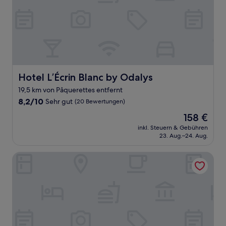
Hotel L’Écrin Blanc by Odalys
Hotel L’Écrin Blanc by Odalys
19,5 km von Pâquerettes entfernt
8.2
8,2/10
Sehr gut
(20 Bewertungen)
von
Der
158 €
10,
Preis
Sehr
inkl. Steuern & Gebühren
beträgt
23. Aug.–24. Aug.
gut,
158 €
(20
Bewertungen)
Wanderful Life Les Arcs Refuge de Luxe