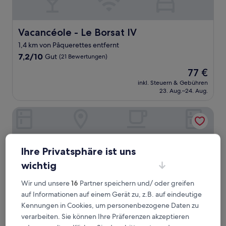
Vacancéole - Le Borsat IV
Vacancéole - Le Borsat IV
1,4 km von Pâquerettes entfernt
7.2
7,2/10
Gut
(21 Bewertungen)
von
Der
77 €
10,
Preis
Gut,
inkl. Steuern & Gebühren
beträgt
23. Aug.–24. Aug.
(21
77 €
Bewertungen)
Résidence Le Borsat IV - Vacanceole
Ihre Privatsphäre ist uns
wichtig
Wir und unsere
16
Partner speichern und/ oder greifen
auf Informationen auf einem Gerät zu, z.B. auf eindeutige
Kennungen in Cookies, um personenbezogene Daten zu
verarbeiten. Sie können Ihre Präferenzen akzeptieren