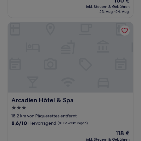
166 €
10,
Preis
Wunderbar,
inkl. Steuern & Gebühren
beträgt
23. Aug.–24. Aug.
(104
166 €
Bewertungen)
Arcadien Hôtel & Spa
Arcadien Hôtel & Spa
Arcadien Hôtel & Spa
3.0-
Sterne-
18,2 km von Pâquerettes entfernt
Unterkunft
8.6
8,6/10
Hervorragend
(81 Bewertungen)
von
Der
118 €
10,
Preis
Hervorragend,
inkl. Steuern & Gebühren