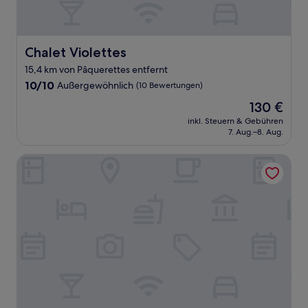
Chalet Violettes
Chalet Violettes
15,4 km von Pâquerettes entfernt
10.0
10/10
Außergewöhnlich
(10 Bewertungen)
von
Der
130 €
10,
Preis
Außergewöhnlich,
inkl. Steuern & Gebühren
beträgt
7. Aug.–8. Aug.
(10
130 €
Bewertungen)
LOGIS HOTEL LE MONAL