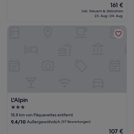
von
Der
161 €
10,
Preis
Außergewöhnlich,
inkl. Steuern & Gebühren
beträgt
23. Aug.–24. Aug.
(166
161 €
Bewertungen)
L'Alpin
L'Alpin
L'Alpin
3.0-
Sterne-
18,8 km von Pâquerettes entfernt
Unterkunft
9.4
9,4/10
Außergewöhnlich
(97 Bewertungen)
von
Der
107 €
10,