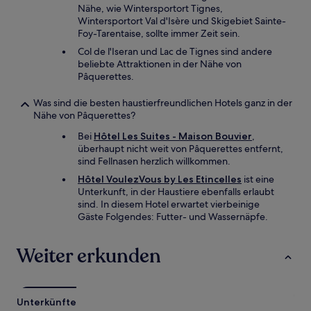
Nähe, wie Wintersportort Tignes,
Wintersportort Val d'Isère und Skigebiet Sainte-
Foy-Tarentaise, sollte immer Zeit sein.
Col de l'Iseran und Lac de Tignes sind andere
beliebte Attraktionen in der Nähe von
Pâquerettes.
Was sind die besten haustierfreundlichen Hotels ganz in der
Nähe von Pâquerettes?
Bei
Hôtel Les Suites - Maison Bouvier
,
überhaupt nicht weit von Pâquerettes entfernt,
sind Fellnasen herzlich willkommen.
Hôtel VoulezVous by Les Etincelles
ist eine
Unterkunft, in der Haustiere ebenfalls erlaubt
sind. In diesem Hotel erwartet vierbeinige
Gäste Folgendes: Futter- und Wassernäpfe.
Weiter erkunden
Unterkünfte