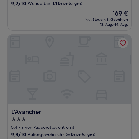
Unterkunft
9.2
9,2/10
Wunderbar
(171 Bewertungen)
von
Der
169 €
10,
Preis
Wunderbar,
inkl. Steuern & Gebühren
beträgt
13. Aug.–14. Aug.
(171
169 €
Bewertungen)
L'Avancher
L'Avancher
L'Avancher
3.0-
Sterne-
5,4 km von Pâquerettes entfernt
Unterkunft
9.8
9,8/10
Außergewöhnlich
(166 Bewertungen)