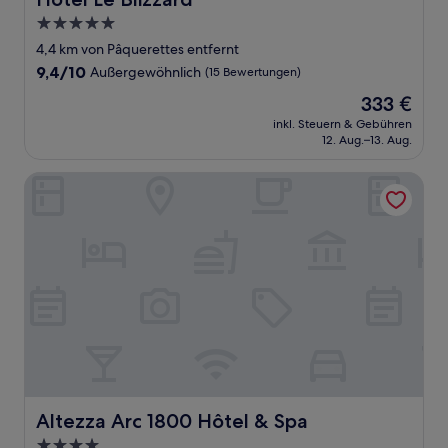
5.0-
Sterne-
4,4 km von Pâquerettes entfernt
Unterkunft
9.4
9,4/10
Außergewöhnlich
(15 Bewertungen)
von
Der
333 €
10,
Preis
Außergewöhnlich,
inkl. Steuern & Gebühren
beträgt
12. Aug.–13. Aug.
(15
333 €
Bewertungen)
Altezza Arc 1800 Hôtel & Spa
Altezza Arc 1800 Hôtel & Spa
Altezza Arc 1800 Hôtel & Spa
4.0-