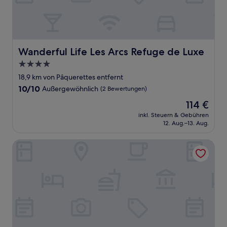
Wanderful Life Les Arcs Refuge de Luxe
Wanderful Life Les Arcs Refuge de Luxe
4.0-
Sterne-
18,9 km von Pâquerettes entfernt
Unterkunft
10.0
10/10
Außergewöhnlich
(2 Bewertungen)
von
Der
114 €
10,
Preis
Außergewöhnlich,
inkl. Steuern & Gebühren
beträgt
12. Aug.–13. Aug.
(2
114 €
Bewertungen)
Chalet Violettes