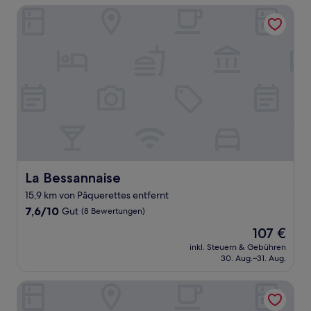
La Bessannaise
La Bessannaise
La Bessannaise
15,9 km von Pâquerettes entfernt
7.6
7,6/10
Gut
(8 Bewertungen)
von
Der
107 €
10,
Preis
Gut,
inkl. Steuern & Gebühren
beträgt
30. Aug.–31. Aug.
(8
107 €
Bewertungen)
Ternelia - Le Telemark