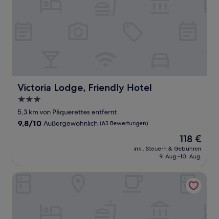
Victoria Lodge, Friendly Hotel
Victoria Lodge, Friendly Hotel
3.0-
Sterne-
5,3 km von Pâquerettes entfernt
Unterkunft
9.8
9,8/10
Außergewöhnlich
(63 Bewertungen)
von
Der
118 €
10,
Preis
Außergewöhnlich,
inkl. Steuern & Gebühren
beträgt
9. Aug.–10. Aug.
(63
118 €
Bewertungen)
Hotel L’Écrin Blanc by Odalys