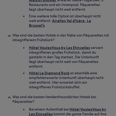
Maison Bouvier
erwartet Gäste Folgendes: 3
Restaurants und ein Innenpool. Pâquerettes
liegt überhaupt nicht weit entfernt.
Eine weitere tolle Option ist überhaupt nicht
weit entfernt:
Airelles Val d'Isère , Le
Brussel's
.
Was sind die besten Hotels in der Nähe von Pâquerettes mit
inbegriffenem Frühstück?
Hôtel VoulezVous by Les Etincelles
serviert
inbegriffenes großes Frühstück, damit du
gestärkt in den Tag startest. Die Unterkunft
liegt überhaupt nicht weit von Pâquerettes
entfernt.
Hôtel Le Diamond Rock
ist ebenfalls eine
empfehlenswerte Unterkunft überhaupt nicht
weit entfernt. Hier erwartet dich ein
inbegriffenes Frühstücksbuffet.
Was sind die besten familienfreundlichen Hotels bei
Pâquerettes?
Bei einem Aufenthalt bei
Hôtel VoulezVous by
Les Etincelles
kommt die ganze Familie auf ihre