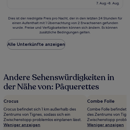
beträgt
7. Aug.–8. Aug.
(81
118 €
Bewertungen)
Dies
Dies ist der niedrigste Preis pro Nacht, der in den letzten 24 Stunden für
einen Aufenthalt mit 1 Übernachtung von 2 Erwachsenen gefunden
ist
wurde. Preise und Verfügbarkeiten können sich ändern. Es können
der
zusätzliche Bedingungen gelten.
niedrigste
Preis
Alle Unterkünfte anzeigen
pro
Nacht,
der
in
den
letzten
Andere Sehenswürdigkeiten in
24 Stunden
für
der Nähe von: Pâquerettes
einen
Aufenthalt
mit
Crocus
Combe Folle
1 Übernachtung
von
Crocus befindet sich 1 km außerhalb des
Combe Folle befindet s
2 Erwachsenen
Zentrums von Tignes, sodass sich ein
des Zentrums von Tignes
gefunden
Zwischenstopp problemlos einplanen lässt.
Zwischenstopp probleml
wurde.
Weniger anzeigen
Weniger anzeigen
Preise