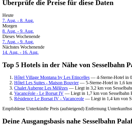
Überprüfe die Preise für diese Daten
Heute
7. Aug. - 8. Aug.
Morgen
8. Aug. - 9. Aug.
Dieses Wochenende
7. Aug. - 9. Aug.
Nächstes Wochenende
14. Aug. - 16. Aug.
Top 5 Hotels in der Nähe von Sesselbahn P
Hôtel Village Montana by Les Etincelles
— 4-Sterne-Hotel in 0
Hôtel Les Suites - Maison Bouvier
— 5-Sterne-Hotel in 1,6 km
Chalet Auberge Les Mélèzes
— Liegt in 3,2 km von Sesselbahn 
Vacancéole - Le Borsat IV
— Liegt in 1,7 km von Sesselbahn P
Résidence Le Borsat IV - Vacanceole
— Liegt in 1,4 km von Se
Empfohlene Unterkünfte
Preis (aufsteigend)
Entfernung
Unterkunftss
Deine Ausgangsbasis nahe Sesselbahn Pala