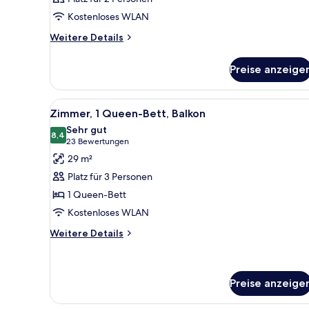
Kostenloses WLAN
Weitere
Weitere Details
Details
für
Preise anzeige
Zimmer
Alle
Ein Hotelzimmer mit Balkon, e
4
Zimmer, 1 Queen-Bett, Balkon
Fotos
Sehr gut
für
8,4
8,4 von 10
(23
23 Bewertungen
Zimmer,
Bewertungen)
29 m²
1
Platz für 3 Personen
Queen-
1 Queen-Bett
Bett,
Kostenloses WLAN
Balkon
anzeigen
Weitere
Weitere Details
Details
für
Zimmer,
1
Preise anzeige
Queen-
Bett,