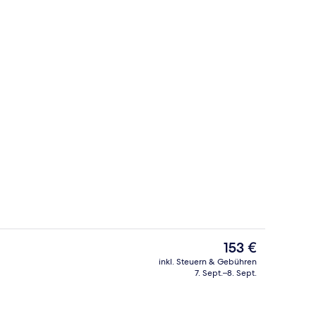
ite | Hochwertige Bettwaren, Pillowtop-Betten, Zimmersafe, Schreibtisch
Lobby
Der
153 €
aktuelle
inkl. Steuern & Gebühren
Preis
7. Sept.–8. Sept.
h für Hochzeiten
Innenhof
beträgt
153 €.