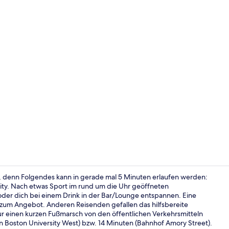
Executive-Su
, denn Folgendes kann in gerade mal 5 Minuten erlaufen werden:
ity. Nach etwas Sport im rund um die Uhr geöffneten
oder dich bei einem Drink in der Bar/Lounge entspannen. Eine
Innenbereic
 zum Angebot. Anderen Reisenden gefallen das hilfsbereite
nur einen kurzen Fußmarsch von den öffentlichen Verkehrsmitteln
n Boston University West) bzw. 14 Minuten (Bahnhof Amory Street).