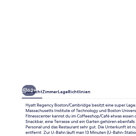
62+
Übersicht
Zimmer
Lage
Richtlinien
Hyatt Regency Boston/Cambridge besitzt eine super Lage
Massachusetts Institute of Technology und Boston Univers
Fitnesscenter kannst du im Coffeeshop/Café etwas essen 
Snackbar, eine Terrasse und ein Garten gehören ebenfalls
Personal und das Restaurant sehr gut. Die Unterkunft ist 
entfernt: Zur U-Bahn läuft man 13 Minuten (U-Bahn-Statio