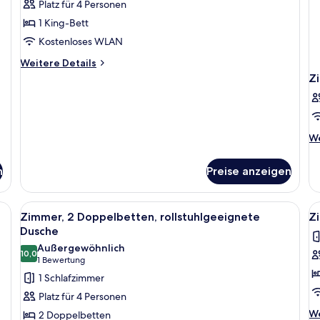
Platz für 4 Personen
1 King-Bett
Kostenloses WLAN
Weitere
Weitere Details
Details
Z
für
Suite
(University)
We
We
De
fü
n
Preise anzeigen
Z
Alle
Ein Hotelzimmer mit zwei Betten, einem
Al
2
Zimmer, 2 Doppelbetten, rollstuhlgeeignete
Zi
Fotos
F
Dusche
für
f
Außergewöhnlich
10,0
Zimmer,
Z
10,0 von 10
(1
1 Bewertung
2 Doppelbetten,
1 
Bewertung)
1 Schlafzimmer
rollstuhlgeeignete
B
Platz für 4 Personen
Dusche
r
We
We
2 Doppelbetten