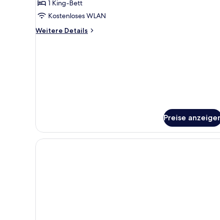
1 King-Bett
barrierefrei,
Kostenloses WLAN
Badewanne
anzeigen
Weitere
Weitere Details
Details
für
Zimmer,
1 King-
Bett,
barrierefrei,
Badewanne
Preise anzeige