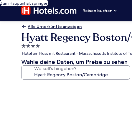
Zum Hauptinhalt springen
Reisen buchen
Alle Unterkünfte anzeigen
Hyatt Regency Boston
4.0-
Sterne-
Hotel am Fluss mit Restaurant - Massachusetts Institute of T
Unterkunft
Wähle deine Daten, um Preise zu sehen
Wo soll’s hingehen?
Fotogalerie
von
Hyatt
Regency
Boston/Cambridge