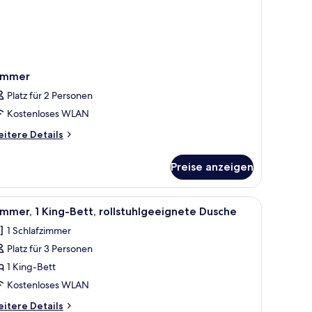
immer
Platz für 2 Personen
Kostenloses WLAN
itere
itere Details
tails
r
Preise anzeigen
immer
 Schreibtisch, einem Stuhl, einer Lampe und Blick auf die Stadt.
le
Ein Hotelzimmer mit einem großen Bett, Blick 
3
mmer, 1 King-Bett, rollstuhlgeeignete Dusche
otos
1 Schlafzimmer
ür
Platz für 3 Personen
immer,
King-
1 King-Bett
ett,
Kostenloses WLAN
ollstuhlgeeignete
itere
itere Details