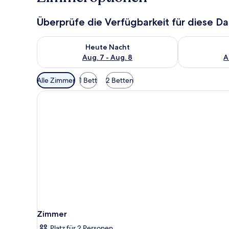
Überprüfe die Verfügbarkeit für diese D
Überprüfe die Verfügbarkeit für heute Nacht, Aug. 7
Überprüfe die
Heute Nacht
Aug. 7 - Aug. 8
A
Verfügbare
Alle Zimmer
1 Bett
2 Betten
Filter
für
Zimmer
Zimmer
Platz für 2 Personen