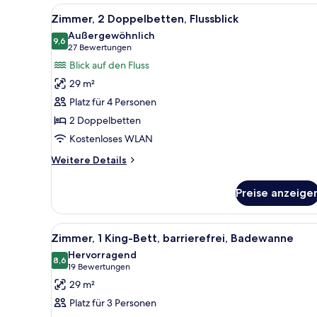
Alle
Ein Hotelzimmer mit zwei Bette
Balkon
4
Zimmer, 2 Doppelbetten, Flussblick
Fotos
Außergewöhnlich
für
9,6
9,6 von 10
(27
27 Bewertungen
Zimmer,
Bewertungen)
Blick auf den Fluss
2 Doppelbetten,
29 m²
Flussblick
Platz für 4 Personen
anzeigen
2 Doppelbetten
Kostenloses WLAN
Weitere
Weitere Details
Details
für
Preise anzeige
Zimmer,
2 Doppelbetten,
Flussblick
Alle
Ein Hotelzimmer mit einem groß
4
Zimmer, 1 King-Bett, barrierefrei, Badewanne
Fotos
Hervorragend
für
8,6
8,6 von 10
(19
19 Bewertungen
Zimmer,
Bewertungen)
29 m²
1 King-
Platz für 3 Personen
Bett,