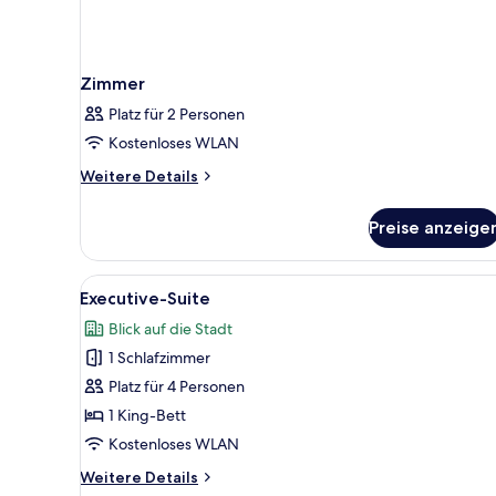
Zimmer
Platz für 2 Personen
Kostenloses WLAN
Weitere
Weitere Details
Details
für
Preise anzeige
Zimmer
Alle
Ein modernes Hotelzimmer mit g
3
Executive-Suite
Fotos
Blick auf die Stadt
für
1 Schlafzimmer
Executive-
Suite
Platz für 4 Personen
anzeigen
1 King-Bett
Kostenloses WLAN
Weitere
Weitere Details