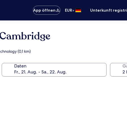
•
App öffnen
EUR
Unterkunft registr
/Cambridge
echnology (0,1 km)
Daten
G