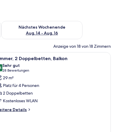
es Wochenende, Aug. 7 - Aug. 9.
Überprüfe die Verfügbarkeit für nächstes Wochenende, Aug. 1
Nächstes Wochenende
Aug. 14 - Aug. 16
Anzeige von 18 von 18 Zimmern
lachbildfernseher, Schreibtisch mit Laptop, Stuhl und einer Couch.
le
Ein Hotelzimmer mit einem großen Bett, einem 
3
immer, 2 Doppelbetten, Balkon
otos
Sehr gut
ür
4
8,4 von 10
(28
28 Bewertungen
immer,
Bewertungen)
29 m²
 Doppelbetten,
Platz für 4 Personen
alkon
2 Doppelbetten
nzeigen
Kostenloses WLAN
itere
itere Details
tails
r
mmer,
Doppelbetten,