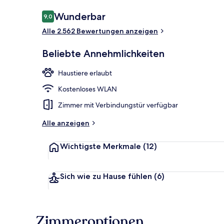
Bewertungen
Wunderbar
9,0
9,0 von 10.
Alle 2.562 Bewertungen anzeigen
Außenbereic
Beliebte Annehmlichkeiten
Haustiere erlaubt
Kostenloses WLAN
Zimmer mit Verbindungstür verfügbar
Alle anzeigen
Wichtigste Merkmale
(12)
Sich wie zu Hause fühlen
(6)
Zimmeroptionen