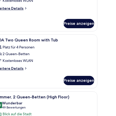
Kostenloses WLAN
itere
itere Details
tails
r
ite
Preise anzeigen
IP)
decken, Zimmersafe
le
Hochwertige Bettwaren, Daunenbettdecken,
4
DA Two Queen Room with Tub
otos
Platz für 4 Personen
ür
2 Queen-Betten
DA
wo
Kostenloses WLAN
ueen
itere
itere Details
oom
tails
r
ith
Preise anzeigen
DA
ub
wo
nzeigen
ueen
und einem Schreibtisch mit Lampe.
decken, Zimmersafe
le
Ein Hotelzimmer mit zwei Betten, einem Fernse
5
oom
immer, 2 Queen-Betten (High Floor)
otos
th
Wunderbar
ub
ür
2
9,2 von 10
(49
49 Bewertungen
immer,
Bewertungen)
Blick auf die Stadt