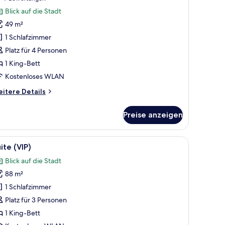
xecutive-
Bewertungen)
Blick auf die Stadt
uite
49 m²
nzeigen
1 Schlafzimmer
Platz für 4 Personen
1 King-Bett
Kostenloses WLAN
itere
itere Details
tails
r
Preise anzeigen
ecutive-
ite
t, einem Schreibtisch, einem Stuhl und einem Fernseher.
le
Ein modernes Hotelzimmer mit einem großen 
7
ite (VIP)
otos
Blick auf die Stadt
ür
88 m²
uite
VIP)
1 Schlafzimmer
nzeigen
Platz für 3 Personen
1 King-Bett