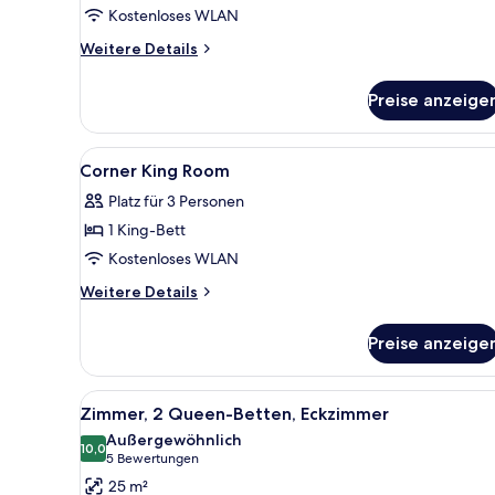
Kostenloses WLAN
Weitere
Weitere Details
Details
für
Preise anzeige
Zimmer,
2 Queen-
Betten
Alle
Hochwertige Bettwaren, Daun
5
Corner King Room
Fotos
Platz für 3 Personen
für
1 King-Bett
Corner
King
Kostenloses WLAN
Room
Weitere
Weitere Details
anzeigen
Details
für
Preise anzeige
Corner
King
Room
Alle
Ein Hotelzimmer mit zwei Bett
6
Zimmer, 2 Queen-Betten, Eckzimmer
Fotos
Außergewöhnlich
für
10,0
10,0 von 10
(5
5 Bewertungen
Zimmer,
Bewertungen)
25 m²