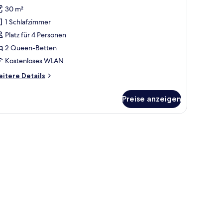
 Queen-
30 m²
etten
1 Schlafzimmer
High
Platz für 4 Personen
loor)
2 Queen-Betten
nzeigen
Kostenloses WLAN
itere
itere Details
tails
r
Preise anzeigen
mmer,
Queen-
tten
n mit Karomuster, einer Couch, einem Fernseher und einem Bild an der Wand.
igh
oor)