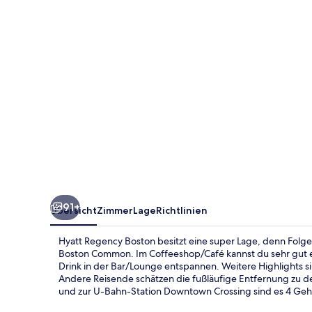
91+
Übersicht
Zimmer
Lage
Richtlinien
Hyatt Regency Boston besitzt eine super Lage, denn Folge
Boston Common. Im Coffeeshop/Café kannst du sehr gut e
Drink in der Bar/Lounge entspannen. Weitere Highlights si
Andere Reisende schätzen die fußläufige Entfernung zu de
und zur U-Bahn-Station Downtown Crossing sind es 4 Ge