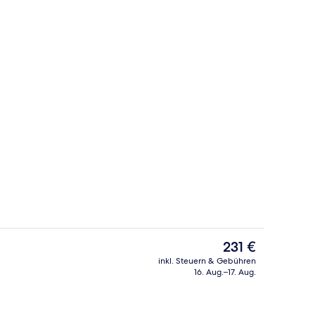
ach Wunsch zubereitetes Frühstück gegen Gebühr
Hochwertige Bettwaren, Daunenbett
Der
231 €
aktuelle
inkl. Steuern & Gebühren
Preis
16. Aug.–17. Aug.
Lobby-Lounge
beträgt
231 €.