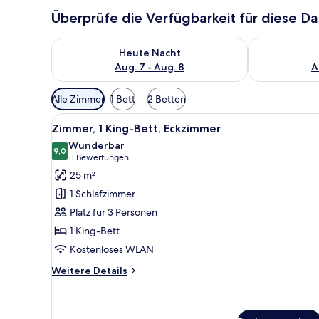
Überprüfe die Verfügbarkeit für diese D
Überprüfe die Verfügbarkeit für heute Nacht, Aug. 7
Überprüfe die
Heute Nacht
Aug. 7 - Aug. 8
A
Verfügbare
Alle Zimmer
1 Bett
2 Betten
Filter
Alle
Ein Hotelzimmer mit einem gro
für
6
Zimmer, 1 King-Bett, Eckzimmer
Fotos
Zimmer
Wunderbar
für
9,0
9,0 von 10
(11
11 Bewertungen
Zimmer,
Bewertungen)
25 m²
1 King-
1 Schlafzimmer
Bett,
Platz für 3 Personen
Eckzimmer
1 King-Bett
anzeigen
Kostenloses WLAN
Weitere
Weitere Details
Details
für
Zimmer,