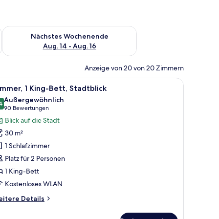
es Wochenende, Aug. 7 - Aug. 9.
Überprüfe die Verfügbarkeit für nächstes Wochenende, Aug. 1
Nächstes Wochenende
Aug. 14 - Aug. 16
Anzeige von 20 von 20 Zimmern
iegel.
decken, Zimmersafe
le
Hochwertige Bettwaren, Daunenbettdecken,
6
mmer, 1 King-Bett, Stadtblick
otos
Außergewöhnlich
ür
4
9,4 von 10
(90
90 Bewertungen
immer,
Bewertungen)
Blick auf die Stadt
King-
30 m²
ett,
1 Schlafzimmer
tadtblick
Platz für 2 Personen
nzeigen
1 King-Bett
Kostenloses WLAN
itere
itere Details
tails
r