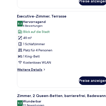
1 King-
Preise anzeige
Bett,
Eckzimmer
Alle
Ein modernes Hotelzimmer mit 
6
Executive-Zimmer, Terrasse
Fotos
Hervorragend
für
8,6
8,6 von 10
(4
4 Bewertungen
Executive-
Bewertungen)
Blick auf die Stadt
Zimmer,
49 m²
Terrasse
1 Schlafzimmer
anzeigen
Platz für 4 Personen
1 King-Bett
Kostenloses WLAN
Weitere
Weitere Details
Details
für
Preise anzeige
Executive-
Zimmer,
Terrasse
Alle
Ein Hotelzimmer mit zwei Bette
5
Zimmer, 2 Queen-Betten, barrierefrei, Badewan
Fotos
Wunderbar
für
9,2
9,2 von 10
(22
22 Bewertungen