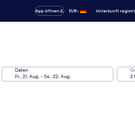
•
App öffnen
EUR
Unterkunft registr
Daten
G