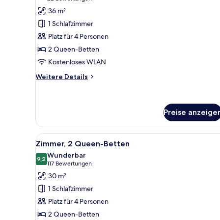
Zimmer,
Bewertungen)
36 m²
2 Queen-
1 Schlafzimmer
Betten,
Platz für 4 Personen
barrierefrei,
2 Queen-Betten
Badewanne
Kostenloses WLAN
anzeigen
Weitere
Weitere Details
Details
für
Zimmer,
2 Queen-
Preise anzeige
Betten,
barrierefrei,
Alle
Ein Hotelzimmer mit zwei Bette
Badewanne
5
Zimmer, 2 Queen-Betten
Fotos
Wunderbar
für
9,2
9,2 von 10
(117
117 Bewertungen
Zimmer,
Bewertungen)
30 m²
2 Queen-
1 Schlafzimmer
Betten
Platz für 4 Personen
anzeigen
2 Queen-Betten