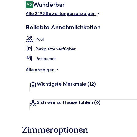
Bewertungen
Wunderbar
9,2
9,2 von 10.
Alle 2.199 Bewertungen anzeigen
Presidential
Beliebte Annehmlichkeiten
Pool
Parkplätze verfügbar
Restaurant
Alle anzeigen
Wichtigste Merkmale
(12)
Sich wie zu Hause fühlen
(6)
Zimmeroptionen