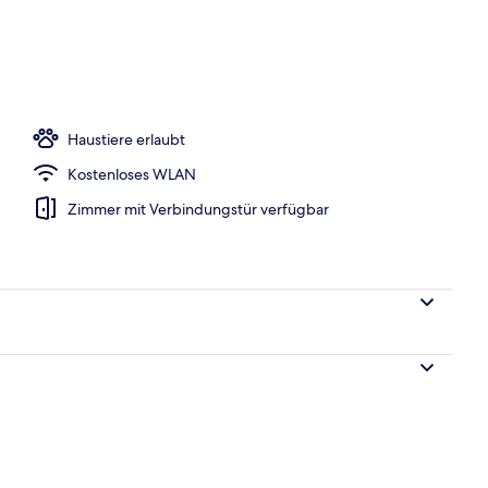
-Suite | Hochwertige Bettwaren, Daunenbettdecken, Zimmersafe
Haustiere erlaubt
Kostenloses WLAN
Zimmer mit Verbindungstür verfügbar