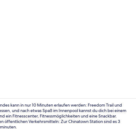
Tägliches n
ndes kann in nur 10 Minuten erlaufen werden: Freedom Trail und
ssen, und nach etwas Spaß im Innenpool kannst du dich bei einem
nd ein Fitnesscenter, Fitnessmöglichkeiten und eine Snackbar.
Lobby
n öffentlichen Verkehrsmitteln: Zur Chinatown Station sind es 3
hminuten.