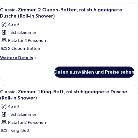
Schlafzimmer,
Alle
Ein Hotelzimmer mit Bett, Sessel, klei
5
barrierefrei
Classic-Zimmer, 2 Queen-Betten, rollstuhlgeeignete
Fotos
(Roll-
Dusche (Roll-In Shower)
In
für
45 m²
Shower)
Classic-
1 Schlafzimmer
Zimmer,
Platz für 4 Personen
2 Queen-
Betten,
2 Queen-Betten
rollstuhlgeeignete
Weitere
Weitere Details
Dusche
Details
für
(Roll-
Daten auswählen und Preise sehen
Classic-
In
Zimmer,
Shower)
2 Queen-
Alle
Ein Hotelzimmer mit einem großen Bett
6
anzeigen
Betten,
Classic-Zimmer, 1 King-Bett, rollstuhlgeeignete Dusche
Fotos
rollstuhlgeeignete
(Roll-In Shower)
Dusche
für
45 m²
(Roll-
Classic-
In
1 Schlafzimmer
Zimmer,
Shower)
Platz für 2 Personen
1 King-
Bett,
1 King-Bett
rollstuhlgeeignete