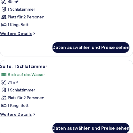
45 m²
View)
Classic-
1 Schlafzimmer
Zimmer,
Platz für 2 Personen
1 King-
Bett,
1 King-Bett
barrierearme
Weitere
Weitere Details
Badewanne
Details
für
(Accessible
Daten auswählen und Preise sehen
Classic-
Tub)
Zimmer,
anzeigen
1 King-
Alle
Ein Hotelzimmer mit einem großen Bett
4
Bett,
Suite, 1 Schlafzimmer
Fotos
barrierearme
Blick auf das Wasser
Badewanne
für
(Accessible
74 m²
Suite,
Tub)
1
1 Schlafzimmer
Schlafzimmer
Platz für 2 Personen
anzeigen
1 King-Bett
Weitere
Weitere Details
Details
für
Daten auswählen und Preise sehen
Suite,