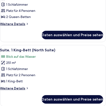
1
1 Schlafzimmer
Schlafzimmer
Platz für 4 Personen
anzeigen
2 Queen-Betten
Weitere
Weitere Details
Details
für
Daten auswählen und Preise sehen
Suite,
1
Schlafzimmer
Alle
Ein modernes Badezimmer mit einer Gl
9
Suite, 1 King-Bett (North Suite)
Fotos
Blick auf das Wasser
für
251 m²
Suite,
1 King-
1 Schlafzimmer
Bett
Platz für 2 Personen
(North
1 King-Bett
Suite)
Weitere
Weitere Details
anzeigen
Details
für
Daten auswählen und Preise sehen
Suite,
1 King-