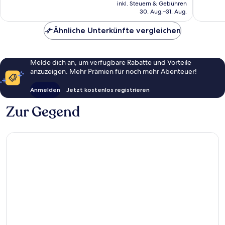
Preis
7.475
4.876
inkl. Steuern & Gebühren
beträgt
30. Aug.–31. Aug.
Bewertungen
Bewert
216 €
Ähnliche Unterkünfte vergleichen
Melde dich an, um verfügbare Rabatte und Vorteile
anzuzeigen. Mehr Prämien für noch mehr Abenteuer!
Anmelden
Jetzt kostenlos registrieren
Zur Gegend