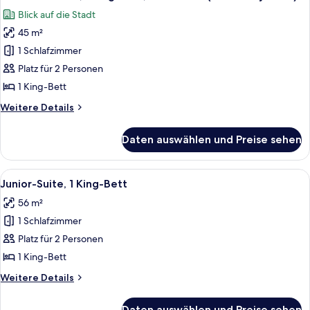
Fotos
Blick auf die Stadt
für
45 m²
Classic-
Zimmer,
1 Schlafzimmer
1 King-
Platz für 2 Personen
Bett,
1 King-Bett
Eckzimmer
Weitere
Weitere Details
(Greenway
Details
View)
für
Daten auswählen und Preise sehen
Classic-
anzeigen
Zimmer,
1 King-
Alle
Ein Hotelzimmer mit großem Fenster, F
7
Bett,
Junior-Suite, 1 King-Bett
Fotos
Eckzimmer
56 m²
(Greenway
für
View)
1 Schlafzimmer
Junior-
Suite,
Platz für 2 Personen
1 King-
1 King-Bett
Bett
Weitere
Weitere Details
anzeigen
Details
für
Daten auswählen und Preise sehen