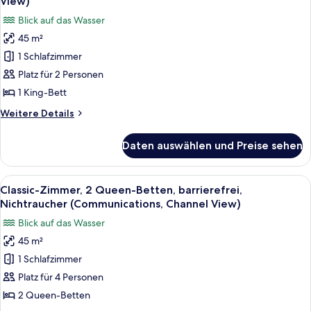
View)
für
für
Blick auf das Wasser
hörgeschädigte
Zimmer,
Menschen
45 m²
1 King-
(Greenway
1 Schlafzimmer
Bett,
View)
barrierefrei,
Platz für 2 Personen
Nichtraucher
1 King-Bett
(Channel
Weitere
Weitere Details
View)
Details
anzeigen
für
Daten auswählen und Preise sehen
Zimmer,
1 King-
Bett,
Alle
Eine Uferstadt mit moderner Bebauung
6
barrierefrei,
Classic-Zimmer, 2 Queen-Betten, barrierefrei,
Fotos
Nichtraucher
Nichtraucher (Communications, Channel View)
(Channel
für
Blick auf das Wasser
View)
Classic-
45 m²
Zimmer,
1 Schlafzimmer
2 Queen-
Betten,
Platz für 4 Personen
barrierefrei,
2 Queen-Betten
Nichtraucher