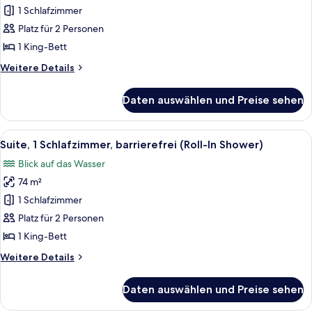
Menschen
1 King-
1 Schlafzimmer
Bett,
Platz für 2 Personen
Eckzimmer
1 King-Bett
(Fort
Weitere
Weitere Details
Point
Details
Channel
für
Daten auswählen und Preise sehen
Zimmer,
View)
1 King-
anzeigen
Bett,
Alle
Ein Hotelzimmer mit einem großen Bett
4
Eckzimmer
Suite, 1 Schlafzimmer, barrierefrei (Roll-In Shower)
Fotos
(Fort
Blick auf das Wasser
Point
für
Channel
74 m²
Suite,
View)
1
1 Schlafzimmer
Schlafzimmer,
Platz für 2 Personen
barrierefrei
1 King-Bett
(Roll-
Weitere
Weitere Details
In
Details
Shower)
für
Daten auswählen und Preise sehen
Suite,
anzeigen
1