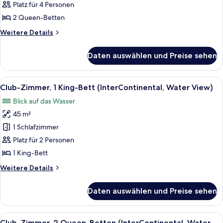
Zimmer,
Platz für 4 Personen
2 Queen-
2 Queen-Betten
Betten
Weitere
Weitere Details
(InterContinental)
Details
anzeigen
für
Daten auswählen und Preise sehen
Club-
Zimmer,
2 Queen-
Alle
Ein reichhaltiges Buffet mit verschiede
7
Betten
Club-Zimmer, 1 King-Bett (InterContinental, Water View)
Fotos
(InterContinental)
Blick auf das Wasser
für
45 m²
Club-
Zimmer,
1 Schlafzimmer
1 King-
Platz für 2 Personen
Bett
1 King-Bett
(InterContinental,
Weitere
Weitere Details
Water
Details
View)
für
Daten auswählen und Preise sehen
Club-
anzeigen
Zimmer,
1 King-
Alle
Ein reichhaltiges Buffet mit verschiede
4
Bett
Club-Zimmer, 2 Queen-Betten (InterContinental, Water