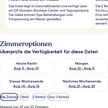
Das Hotel liegt im Geschäftsviertel und verfügt über
Die 2 Re
ein 24-Stunden-Business-Center und Tagungsräume.
Küche u
Die Gäste können Spa-Behandlungen und
Eine ve
Entspannung am Wasser genießen.
erwarten
serviert.
Zimmeroptionen
Überprüfe die Verfügbarkeit für diese Daten
Überprüfe die Verfügbarkeit für heute Nacht, Aug. 9 - Aug. 10
Überprüfe die Verfügbarkeit fü
Heute Nacht
Morgen
Aug. 9 - Aug. 10
Aug. 10 - Aug. 11
Überprüfe die Verfügbarkeit für dieses Wochenende, Aug. 14 -
Überprüfe die Verfügbarkeit f
Dieses Wochenende
Nächstes Wochenende
Aug. 14 - Aug. 16
Aug. 21 - Aug. 23
Verfügbare
Alle Zimmer
1 Bett
2 Betten
Über 3 Betten
Filter
für
Anzeige von 32 von 32 Zimmern