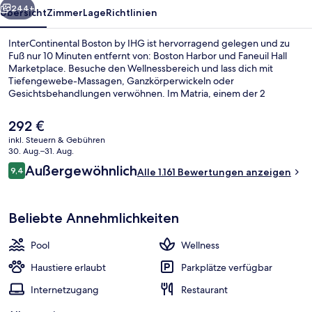
244+
Übersicht
Zimmer
Lage
Richtlinien
InterContinental Boston by IHG ist hervorragend gelegen und zu
Fuß nur 10 Minuten entfernt von: Boston Harbor und Faneuil Hall
Marketplace. Besuche den Wellnessbereich und lass dich mit
Tiefengewebe-Massagen, Ganzkörperwickeln oder
Gesichtsbehandlungen verwöhnen. Im Matria, einem der 2
Restaurants, wird zum Frühstück amerikanische Küche serviert. Als
weitere Highlights bietet dieses Hotel im luxuriösen Stil einen
Der
292 €
Innenpool, eine Loungebar und einen rund um die Uhr geöffneten
aktuelle
inkl. Steuern & Gebühren
Fitnessbereich. Andere Reisende lieben das hilfsbereite Personal
Preis
30. Aug.–31. Aug.
und die Lage. Die öffentlichen Verkehrsmittel sind nur einen kurzen
Außenbereich
beträgt
Bewertungen
Fußmarsch entfernt: Zur Aquarium sind es 8 Minuten und zur U-
Außergewöhnlich
9,4
Alle 1.161 Bewertungen anzeigen
292 €.
9,4 von 10.
Bahn-Station State Street 10 Minuten.
Beliebte Annehmlichkeiten
Pool
Wellness
Haustiere erlaubt
Parkplätze verfügbar
Internetzugang
Restaurant