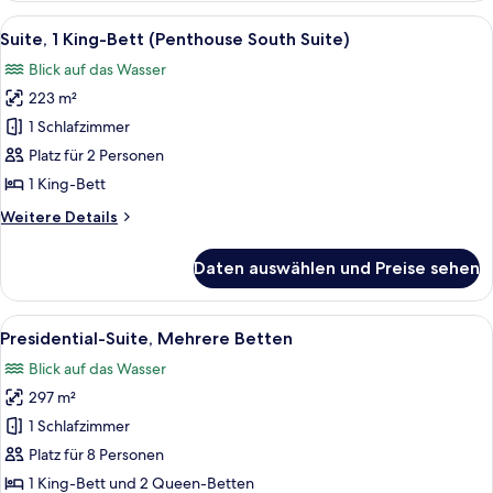
Bett
Alle
Ein modernes Badezimmer mit einer Gl
12
(North
Suite, 1 King-Bett (Penthouse South Suite)
Fotos
Suite)
Blick auf das Wasser
für
223 m²
Suite,
1 King-
1 Schlafzimmer
Bett
Platz für 2 Personen
(Penthouse
1 King-Bett
South
Weitere
Weitere Details
Suite)
Details
anzeigen
für
Daten auswählen und Preise sehen
Suite,
1 King-
Bett
Alle
Ein modernes Wohnzimmer mit Essberei
13
(Penthouse
Presidential-Suite, Mehrere Betten
Fotos
South
Blick auf das Wasser
Suite)
für
297 m²
Presidential-
Suite,
1 Schlafzimmer
Mehrere
Platz für 8 Personen
Betten
1 King-Bett und 2 Queen-Betten