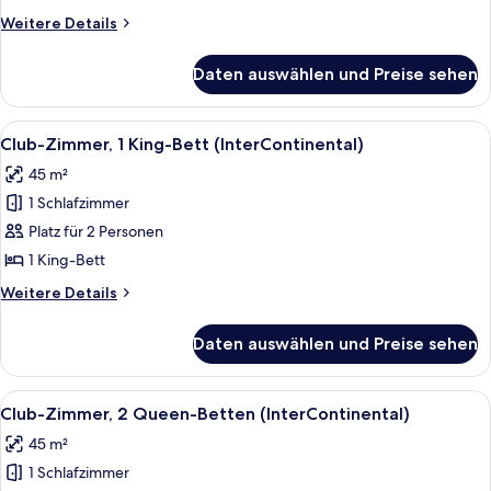
anzeigen
Weitere
Weitere Details
Details
für
Daten auswählen und Preise sehen
Presidential-
Suite,
Mehrere
Alle
Ein reichhaltiges Buffet mit verschiede
7
Betten
Club-Zimmer, 1 King-Bett (InterContinental)
Fotos
45 m²
für
1 Schlafzimmer
Club-
Zimmer,
Platz für 2 Personen
1 King-
1 King-Bett
Bett
Weitere
Weitere Details
(InterContinental)
Details
anzeigen
für
Daten auswählen und Preise sehen
Club-
Zimmer,
1 King-
Alle
Ein Hotelzimmer mit einem großen Bett
3
Bett
Club-Zimmer, 2 Queen-Betten (InterContinental)
Fotos
(InterContinental)
45 m²
für
1 Schlafzimmer
Club-