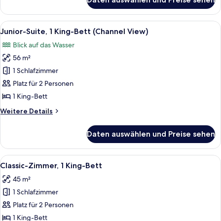
Junior-
Suite,
1 King-
Alle
Eine Uferstadt mit moderner Bebauung
9
Bett
Junior-Suite, 1 King-Bett (Channel View)
Fotos
Blick auf das Wasser
für
56 m²
Junior-
Suite,
1 Schlafzimmer
1 King-
Platz für 2 Personen
Bett
1 King-Bett
(Channel
Weitere
Weitere Details
View)
Details
anzeigen
für
Daten auswählen und Preise sehen
Junior-
Suite,
1 King-
Alle
Ein Hotelzimmer mit einem großen Bett
8
Bett
Classic-Zimmer, 1 King-Bett
Fotos
(Channel
45 m²
View)
für
1 Schlafzimmer
Classic-
Zimmer,
Platz für 2 Personen
1 King-
1 King-Bett