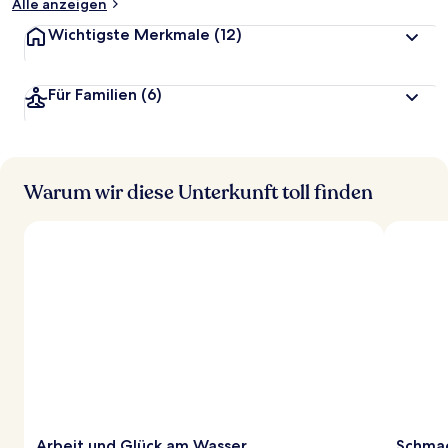
Alle anzeigen
Wichtigste Merkmale
(12)
Für Familien
(6)
Warum wir diese Unterkunft toll finden
Arbeit und Glück am Wasser
Schmac