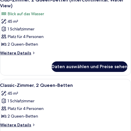
Fotos
(InterContinental,
View)
Water
für
Blick auf das Wasser
View)
Club-
45 m²
Zimmer,
1 Schlafzimmer
2 Queen-
Betten
Platz für 4 Personen
(InterContinental,
2 Queen-Betten
Water
Weitere
Weitere Details
View)
Details
anzeigen
für
Daten auswählen und Preise sehen
Club-
Zimmer,
2 Queen-
Alle
Ein Hotelzimmer mit zwei Betten, eine
5
Betten
Classic-Zimmer, 2 Queen-Betten
Fotos
(InterContinental,
45 m²
Water
für
View)
1 Schlafzimmer
Classic-
Zimmer,
Platz für 4 Personen
2 Queen-
2 Queen-Betten
Betten
Weitere
Weitere Details
anzeigen
Details