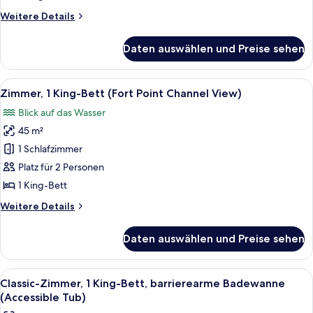
Bett
Weitere
Weitere Details
anzeigen
Details
für
Daten auswählen und Preise sehen
Classic-
Zimmer,
1 King-
Alle
Ein modernes Badezimmer mit einer G
7
Bett
Zimmer, 1 King-Bett (Fort Point Channel View)
Fotos
Blick auf das Wasser
für
45 m²
Zimmer,
1 King-
1 Schlafzimmer
Bett
Platz für 2 Personen
(Fort
1 King-Bett
Point
Weitere
Weitere Details
Channel
Details
View)
für
Daten auswählen und Preise sehen
Zimmer,
anzeigen
1 King-
Bett
Alle
Ein Hotelzimmer mit einem großen Bett
8
(Fort
Classic-Zimmer, 1 King-Bett, barrierearme Badewanne
Fotos
Point
(Accessible Tub)
Channel
für