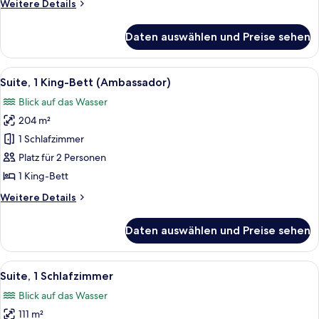
Weitere
Weitere Details
Dusche
Details
für
(Roll-
Daten auswählen und Preise sehen
Classic-
In
Zimmer,
Shower)
1 King-
Alle
Ein modernes Badezimmer mit Badewa
12
anzeigen
Bett,
Suite, 1 King-Bett (Ambassador)
Fotos
rollstuhlgeeignete
Blick auf das Wasser
Dusche
für
(Roll-
204 m²
Suite,
In
1 King-
1 Schlafzimmer
Shower)
Bett
Platz für 2 Personen
(Ambassador)
1 King-Bett
anzeigen
Weitere
Weitere Details
Details
für
Daten auswählen und Preise sehen
Suite,
1 King-
Bett
Alle
Ein Hotelzimmer mit einem Holz-Kopf
3
(Ambassador)
Suite, 1 Schlafzimmer
Fotos
Blick auf das Wasser
für
111 m²
Suite,