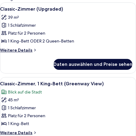
Zimmer
Alle
Ein modernes Hotelzimmer mit einem gr
10
Classic-Zimmer (Upgraded)
Fotos
39 m²
für
1 Schlafzimmer
Classic-
Zimmer
Platz für 2 Personen
(Upgraded)
1 King-Bett ODER 2 Queen-Betten
anzeigen
Weitere
Weitere Details
Details
für
Daten auswählen und Preise sehen
Classic-
Zimmer
(Upgraded)
Alle
Ein Hotelzimmer mit einem großen Bett
9
Classic-Zimmer, 1 King-Bett (Greenway View)
Fotos
Blick auf die Stadt
für
45 m²
Classic-
Zimmer,
1 Schlafzimmer
1 King-
Platz für 2 Personen
Bett
1 King-Bett
(Greenway
Weitere
Weitere Details