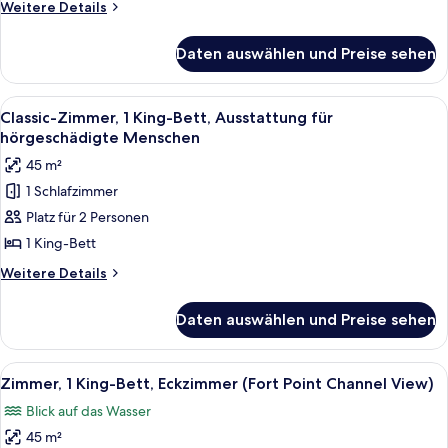
Weitere
Weitere Details
(Communications,
Details
Channel
für
Daten auswählen und Preise sehen
Classic-
View)
Zimmer,
anzeigen
2 Queen-
Alle
Ein Hotelzimmer mit einem großen Bett
5
Betten,
Classic-Zimmer, 1 King-Bett, Ausstattung für
Fotos
barrierefrei,
hörgeschädigte Menschen
Nichtraucher
für
45 m²
(Communications,
Classic-
Channel
1 Schlafzimmer
Zimmer,
View)
Platz für 2 Personen
1 King-
Bett,
1 King-Bett
Ausstattung
Weitere
Weitere Details
für
Details
für
hörgeschädigte
Daten auswählen und Preise sehen
Classic-
Menschen
Zimmer,
anzeigen
1 King-
Alle
Ein Hotelzimmer mit einem großen Bett
7
Bett,
Zimmer, 1 King-Bett, Eckzimmer (Fort Point Channel View)
Fotos
Ausstattung
Blick auf das Wasser
für
für
hörgeschädigte
45 m²
Zimmer,