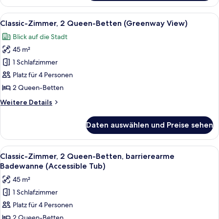
1
Schlafzimmer
Alle
Ein Hotelzimmer mit einem großen Bett
10
Classic-Zimmer, 2 Queen-Betten (Greenway View)
Fotos
Blick auf die Stadt
für
45 m²
Classic-
Zimmer,
1 Schlafzimmer
2 Queen-
Platz für 4 Personen
Betten
2 Queen-Betten
(Greenway
Weitere
Weitere Details
View)
Details
anzeigen
für
Daten auswählen und Preise sehen
Classic-
Zimmer,
2 Queen-
Alle
Ein Hotelzimmer mit einem großen Bett
8
Betten
Classic-Zimmer, 2 Queen-Betten, barrierearme
Fotos
(Greenway
Badewanne (Accessible Tub)
View)
für
45 m²
Classic-
1 Schlafzimmer
Zimmer,
Platz für 4 Personen
2 Queen-
Betten,
2 Queen-Betten