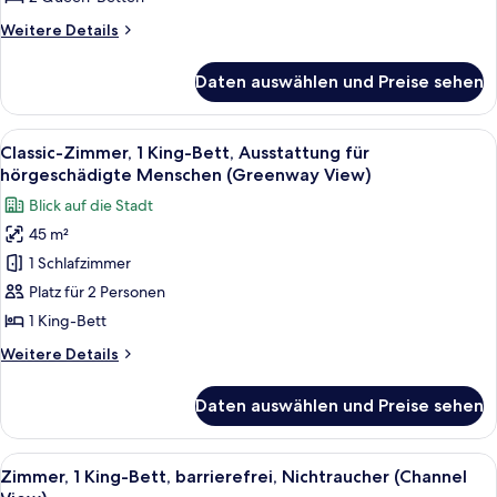
barrierearme
Weitere
Weitere Details
Badewanne
Details
für
(Accessible
Daten auswählen und Preise sehen
Classic-
Tub)
Zimmer,
anzeigen
2 Queen-
Alle
Ein modernes Badezimmer mit einer G
7
Betten,
Classic-Zimmer, 1 King-Bett, Ausstattung für
Fotos
barrierearme
hörgeschädigte Menschen (Greenway View)
Badewanne
für
Blick auf die Stadt
(Accessible
Classic-
Tub)
45 m²
Zimmer,
1 Schlafzimmer
1 King-
Bett,
Platz für 2 Personen
Ausstattung
1 King-Bett
für
Weitere
Weitere Details
hörgeschädigte
Details
Menschen
für
Daten auswählen und Preise sehen
Classic-
(Greenway
Zimmer,
View)
1 King-
Alle
Ein modernes Badezimmer mit einer G
anzeigen
8
Bett,
Zimmer, 1 King-Bett, barrierefrei, Nichtraucher (Channel
Fotos
Ausstattung