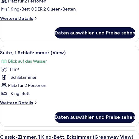
Zimmer
Platz für 2 Personen
anzeigen
1 King-Bett ODER 2 Queen-Betten
Weitere
Weitere Details
Details
für
Daten auswählen und Preise sehen
Classic-
Zimmer
Alle
Ein modernes Badezimmer mit einer G
7
Suite, 1 Schlafzimmer (View)
Fotos
Blick auf das Wasser
für
111 m²
Suite,
1
1 Schlafzimmer
Schlafzimmer
Platz für 2 Personen
(View)
1 King-Bett
anzeigen
Weitere
Weitere Details
Details
für
Daten auswählen und Preise sehen
Suite,
1
Schlafzimmer
Alle
Ein modernes Badezimmer mit einer G
10
(View)
Classic-Zimmer, 1 King-Bett, Eckzimmer (Greenway View)