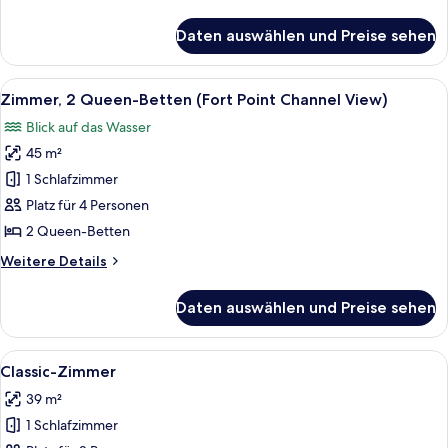
View)
Details
anzeigen
für
Daten auswählen und Preise sehen
Classic-
Zimmer,
1 King-
Alle
Zimmer, 2 Queen-Betten (Fort Point Ch
11
Bett
Zimmer, 2 Queen-Betten (Fort Point Channel View)
Fotos
(Greenway
Blick auf das Wasser
View)
für
45 m²
Zimmer,
2 Queen-
1 Schlafzimmer
Betten
Platz für 4 Personen
(Fort
2 Queen-Betten
Point
Weitere
Weitere Details
Channel
Details
View)
für
Daten auswählen und Preise sehen
Zimmer,
anzeigen
2 Queen-
Betten
Alle
Ein Hotelzimmer mit einem großen Bett
9
(Fort
Classic-Zimmer
Fotos
Point
39 m²
Channel
für
View)
1 Schlafzimmer
Classic-