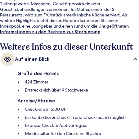
Tiefengewebe-Massagen, Ganzkörperwickeln oder
Gesichtsbehandlungen verwöhnen. Im Matria, einem der 2
Restaurants, wird zum Frühstück amerikanische Küche serviert. Als
weitere Highlights bietet dieses Hotel im luxuriösen Stil einen
Innenpool, eine Loungebar und einen rund um die Uhr geöffneten
Fitnessbereich. Andere Reisende lieben das hilfsbereite Personal und
Informationen zu den Rechten zur Stornierung
die Lage. Die öffentlichen Verkehrsmittel sind nur einen kurzen
Fußmarsch entfernt: Zur Aquarium sind es 8 Minuten und zur U-Bahn-
Weitere Infos zu dieser Unterkunft
Station State Street 10 Minuten.
Auf einen Blick
Größe des Hotels
424 Zimmer
Erstreckt sich über 9 Stockwerke
Anreise/Abreise
Check-in ab 15:00 Uhr
Ein kontaktloser Check-in und Check-out ist möglich
Express-Check-in/out verfügbar
Mindestalter für den Check-in: 18 Jahre