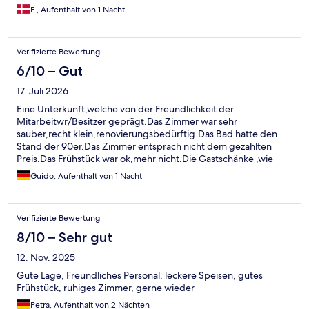
E., Aufenthalt von 1 Nacht
Verifizierte Bewertung
6/10 – Gut
17. Juli 2026
Eine Unterkunft,welche von der Freundlichkeit der
Mitarbeitwr/Besitzer geprägt.Das Zimmer war sehr
sauber,recht klein,renovierungsbedürftig.Das Bad hatte den
Stand der 90er.Das Zimmer entsprach nicht dem gezahlten
Preis.Das Frühstück war ok,mehr nicht.Die Gastschänke ,wie
auch der Aussenbereich waren sehr einladend.Angeboten
Guido, Aufenthalt von 1 Nacht
wurde lokale Küche,wie Forellwn,Krüstchenbraten etc.Dass
Essen sah sehr gut aus.Beim nächsten mal würde ich dort
essen,jedoch nicht übernachten
Verifizierte Bewertung
8/10 – Sehr gut
12. Nov. 2025
Gute Lage, Freundliches Personal, leckere Speisen, gutes
Frühstück, ruhiges Zimmer, gerne wieder
Petra, Aufenthalt von 2 Nächten