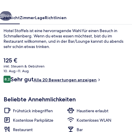
rück
Weiter
32+
Übersicht
Zimmer
Lage
Richtlinien
Hotel Stoffels ist eine hervorragende Wahl für einen Besuch in
Schmallenberg. Wenn du etwas essen möchtest, bist du im
Restaurant willkommen, und in der Bar/Lounge kannst du abends
sehr schön etwas trinken.
Der
125 €
aktuelle
inkl. Steuern & Gebühren
Preis
10. Aug.–11. Aug.
beträgt
Bewertungen
Sehr gut
8,2
Restaurant
Alle 20 Bewertungen anzeigen
125 €.
8,2 von 10.
Beliebte Annehmlichkeiten
Frühstück inbegriffen
Haustiere erlaubt
Kostenlose Parkplätze
Kostenloses WLAN
Restaurant
Bar