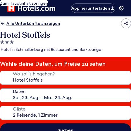
Zum Hauptinhalt springen
App herunterladen
Alle Unterkünfte anzeigen
Hotel Stoffels
3.0-
Sterne-
Hotel in Schmallenberg mit Restaurant und Bar/Lounge
Unterkunft
Wähle deine Daten, um Preise zu sehen
Wo soll’s hingehen?
Daten
Gäste
Suchen