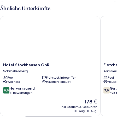
Ähnliche Unterkünfte
Hotel Stockhausen GbR
Fletcher
Hotel
Fletcher
Hotel Stockhausen GbR
Fletch
Stockhausen
Hotel-
Schmallenberg
Arnsber
GbR
Restaur
Pool
Frühstück inbegriffen
Pool
Schmallenberg
Arnsber
Wellness
Haustiere erlaubt
Hausti
Sauerla
Arnsber
8.8
7.8
Hervorragend
Gut
8,8
7,8
von
von
41 Bewertungen
498 
10,
10,
Der
178 €
Hervorragend,
Gut,
Preis
41
498
inkl. Steuern & Gebühren
beträgt
10. Aug.–11. Aug.
Bewertungen
Bewert
178 €