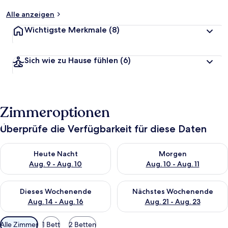
Alle anzeigen
Wichtigste Merkmale
(8)
Sich wie zu Hause fühlen
(6)
Zimmeroptionen
Überprüfe die Verfügbarkeit für diese Daten
Überprüfe die Verfügbarkeit für heute Nacht, Aug. 9 - Aug. 10
Überprüfe die Verfügbarkeit fü
Heute Nacht
Morgen
Aug. 9 - Aug. 10
Aug. 10 - Aug. 11
Überprüfe die Verfügbarkeit für dieses Wochenende, Aug. 14 -
Überprüfe die Verfügbarkeit f
Dieses Wochenende
Nächstes Wochenende
Aug. 14 - Aug. 16
Aug. 21 - Aug. 23
Verfügbare
Alle Zimmer
1 Bett
2 Betten