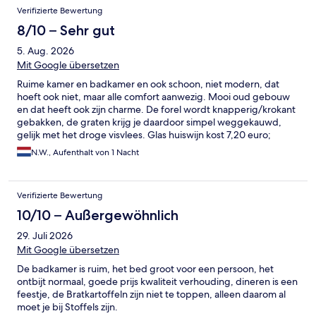
Verifizierte Bewertung
8/10 – Sehr gut
5. Aug. 2026
Mit Google übersetzen
Ruime kamer en badkamer en ook schoon, niet modern, dat
hoeft ook niet, maar alle comfort aanwezig. Mooi oud gebouw
en dat heeft ook zijn charme. De forel wordt knapperig/krokant
gebakken, de graten krijg je daardoor simpel weggekauwd,
gelijk met het droge visvlees. Glas huiswijn kost 7,20 euro;
wijnschorle (half wijn/half water) 0,2 ltr kost ook 7,20. Klein
N.W., Aufenthalt von 1 Nacht
plaatsje met veel oude maar mooie huizen en diverse winkels.
Verifizierte Bewertung
10/10 – Außergewöhnlich
29. Juli 2026
Mit Google übersetzen
De badkamer is ruim, het bed groot voor een persoon, het
ontbijt normaal, goede prijs kwaliteit verhouding, dineren is een
feestje, de Bratkartoffeln zijn niet te toppen, alleen daarom al
moet je bij Stoffels zijn.