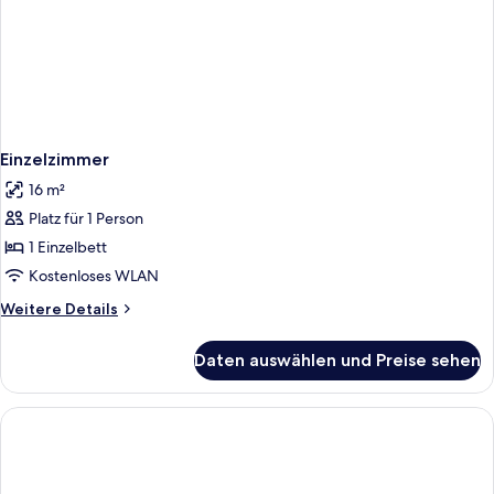
Einzelzimmer
16 m²
Platz für 1 Person
1 Einzelbett
Kostenloses WLAN
Weitere
Weitere Details
Details
für
Daten auswählen und Preise sehen
Einzelzimmer