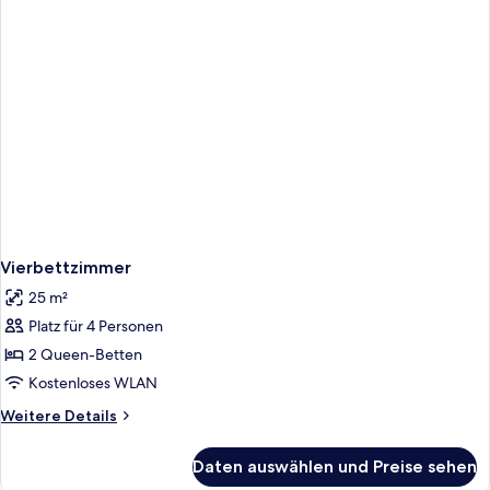
Vierbettzimmer
25 m²
Platz für 4 Personen
2 Queen-Betten
Kostenloses WLAN
Weitere
Weitere Details
Details
für
Daten auswählen und Preise sehen
Vierbettzimmer