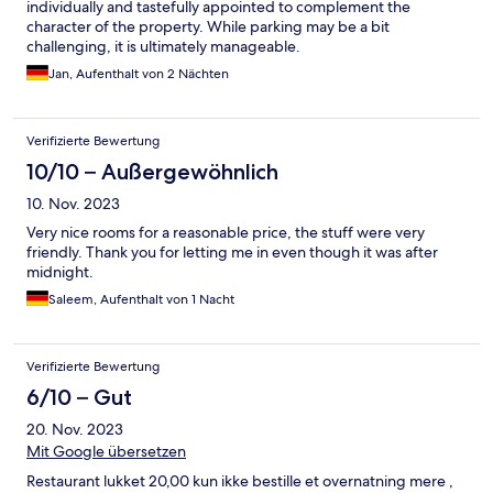
individually and tastefully appointed to complement the
und das alles in Schmallenberg für über 125 EUR. Da gibt es viel
character of the property. While parking may be a bit
bessere und schönere Unterkünfte vor Ort. Besser dort
challenging, it is ultimately manageable.
nachschauen! Wichtig zu wissen: Die Rezeption ist keineswegs
Jan, Aufenthalt von 2 Nächten
von 8 bis 21 Uhr besetzt. Vielmehr ist es regelmäßig der Fall,
dass bei Ankunft eine Telefonnummer anzurufen ist, bei der sich
aber ewig niemand meldet. Falls sich dann doch jemand
meldet, wird eine Zimmernummer genannt und den Ort des
Verifizierte Bewertung
Schlüsselkastens, in dem sich sämtliche Schlüssel für alle Zimmer
10/10 – Außergewöhnlich
befinden. Ein herzliches Willkommen darf man allerdings nicht
erwarten.
10. Nov. 2023
Very nice rooms for a reasonable price, the stuff were very
friendly. Thank you for letting me in even though it was after
midnight.
Saleem, Aufenthalt von 1 Nacht
Verifizierte Bewertung
6/10 – Gut
20. Nov. 2023
Mit Google übersetzen
Restaurant lukket 20,00 kun ikke bestille et overnatning mere ,