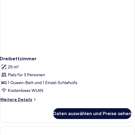
Dreibettzimmer
25 m²
Platz für 3 Personen
1 Queen-Bett und 1 Einzel-Schlafsofa
Kostenloses WLAN
Weitere
Weitere Details
Details
für
Daten auswählen und Preise sehen
Dreibettzimmer