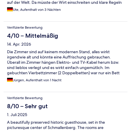
auf der Welt. Da müsste der Wirt einschreiten und klare Regeln
aufstellen. Scheint es aber nicht zu geben.
Ute, Aufenthalt von 3 Nächten
Verifizierte Bewertung
4/10 – Mittelmäßig
14. Apr. 2026
Die Zimmer sind auf keinem modernen Stand, alles wirkt
irgendwie alt und könnte eine Auffrischung gebrauchen.
Überall im Zimmer hängen Elektro- und TV-Kabel herum bzw.
sind lieblos verlegt und es wirkt einfach ungemütlich. Im
gebuchten Vierbettzimmer (2 Doppelbetten) war nur ein Bett
bezogen. Aus welchen Gründen war nicht herauszubekommen,
Jürgen, Aufenthalt von 1 Nacht
es empfand aber auch niemand als fehlerhaft. 2 Personen
brauchen halt nur ein Bett, fertig. Weswegen wir ein Zimmer
mit 2 Doppelbetten gebucht haben, hat niemand hinterfragt.
Verifizierte Bewertung
Das empfanden wir als absolut grenzwertig und übergriffig. Die
Betten sind ausgestattet mit riesige Kopfkissen, zu denen es
8/10 – Sehr gut
keinerlei Alternative gibt. Die Dusche war nur mit Handbrause
1. Juli 2025
ohne Halterung zu nutzen, da die vorhandene Duschstange
defekt war und ohnehin für den viel zu großen Duschkopf
A beautifully preserved historic guesthouse, set in the
unpassend. Krass ... keine Herzlichkeit, keine Wertschätzung,
picturesque center of Schmallenberg. The rooms are
ein ranziges Zimmer mit nur einem Bett, ein kaputte Dusche