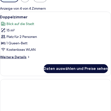
Filter
für
Anzeige von 4 von 4 Zimmern
Zimmer
Alle
Ein Hotelzimmer mit Bett, Nachttische
11
Doppelzimmer
Fotos
Blick auf die Stadt
für
15 m²
Doppelzimmer
anzeigen
Platz für 2 Personen
1 Queen-Bett
Kostenloses WLAN
Weitere
Weitere Details
Details
für
Daten auswählen und Preise sehen
Doppelzimmer