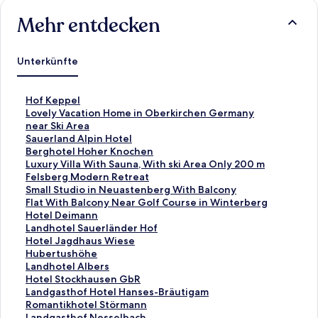
Mehr entdecken
Unterkünfte
L
Hof Keppel
i
L
Lovely Vacation Home in Oberkirchen Germany
n
i
near Ski Area
k
n
L
Sauerland Alpin Hotel
,
k
i
L
Berghotel Hoher Knochen
d
,
n
i
L
Luxury Villa With Sauna, With ski Area Only 200 m
e
d
k
n
i
L
Felsberg Modern Retreat
r
e
,
k
n
i
L
Small Studio in Neuastenberg With Balcony
d
r
d
,
k
n
i
L
Flat With Balcony Near Golf Course in Winterberg
i
d
e
d
,
k
n
i
L
Hotel Deimann
e
i
r
e
d
,
k
n
i
L
Landhotel Sauerländer Hof
f
e
d
r
e
d
,
k
n
i
L
Hotel Jagdhaus Wiese
o
f
i
d
r
e
d
,
k
n
i
L
Hubertushöhe
l
o
e
i
d
r
e
d
,
k
n
i
L
Landhotel Albers
g
l
f
e
i
d
r
e
d
,
k
n
i
L
Hotel Stockhausen GbR
e
g
o
f
e
i
d
r
e
d
,
k
n
i
L
Landgasthof Hotel Hanses-Bräutigam
n
e
l
o
f
e
i
d
r
e
d
,
k
n
i
L
Romantikhotel Störmann
d
n
g
l
o
f
e
i
d
r
e
d
,
k
n
i
L
Landgasthof Nesselbach