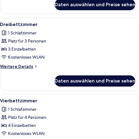
für
Daten auswählen und Preise sehen
Doppelzimmer
Alle
Ein Zimmer mit zwei Einzelbetten, H
14
Dreibettzimmer
Fotos
1 Schlafzimmer
für
Platz für 3 Personen
Dreibettzimmer
anzeigen
3 Einzelbetten
Kostenloses WLAN
Weitere
Weitere Details
Details
für
Daten auswählen und Preise sehen
Dreibettzimmer
Alle
Ein Zimmer mit zwei Einzelbetten, H
17
Vierbettzimmer
Fotos
1 Schlafzimmer
für
Platz für 4 Personen
Vierbettzimmer
anzeigen
4 Einzelbetten
Kostenloses WLAN