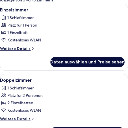
Anzeige von 5 von 5 Zimmern
Zimmer
Alle
Ein Einzelbett mit Holz-Kopfteil, ein
10
Einzelzimmer
Fotos
1 Schlafzimmer
für
Platz für 1 Person
Einzelzimmer
anzeigen
1 Einzelbett
Kostenloses WLAN
Weitere
Weitere Details
Details
für
Daten auswählen und Preise sehen
Einzelzimmer
Alle
Ein Schlafzimmer mit zwei Einzelbett
16
Doppelzimmer
Fotos
1 Schlafzimmer
für
Platz für 2 Personen
Doppelzimmer
anzeigen
2 Einzelbetten
Kostenloses WLAN
Weitere
Weitere Details
Details