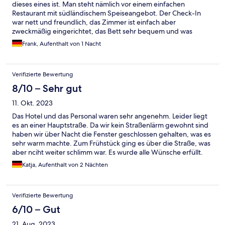
dieses eines ist. Man steht nämlich vor einem einfachen
Restaurant mit südländischem Speiseangebot. Der Check-In
war nett und freundlich, das Zimmer ist einfach aber
zweckmäßig eingerichtet, das Bett sehr bequem und was
aufgefallen ist.... es ist sehr sauber. Ich würde wieder dort
Frank, Aufenthalt von 1 Nacht
buchen. Der Preis ist nämlich auch gut .
Verifizierte Bewertung
8/10 – Sehr gut
11. Okt. 2023
Das Hotel und das Personal waren sehr angenehm. Leider liegt
es an einer Hauptstraße. Da wir kein Straßenlärm gewohnt sind
haben wir über Nacht die Fenster geschlossen gehalten, was es
sehr warm machte. Zum Frühstück ging es über die Straße, was
aber nciht weiter schlimm war. Es wurde alle Wünsche erfüllt.
Katja, Aufenthalt von 2 Nächten
Verifizierte Bewertung
6/10 – Gut
21. Aug. 2023