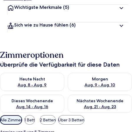
Wichtigste Merkmale
(5)
Sich wie zu Hause fühlen
(6)
Zimmeroptionen
Überprüfe die Verfügbarkeit für diese Daten
Überprüfe die Verfügbarkeit für heute Nacht, Aug. 8 - Aug. 9.
Überprüfe die Verfügbarkeit f
Heute Nacht
Morgen
Aug. 8 - Aug. 9
Aug. 9 - Aug. 10
Überprüfe die Verfügbarkeit für dieses Wochenende, Aug. 14 -
Überprüfe die Verfügbarkeit f
Dieses Wochenende
Nächstes Wochenende
Aug. 14 - Aug. 16
Aug. 21 - Aug. 23
Verfügbare
Alle Zimmer
1 Bett
2 Betten
Über 3 Betten
Filter
für