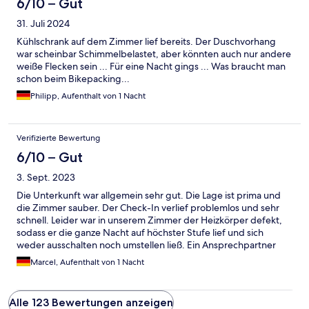
6/10 – Gut
31. Juli 2024
Kühlschrank auf dem Zimmer lief bereits. Der Duschvorhang
war scheinbar Schimmelbelastet, aber könnten auch nur andere
weiße Flecken sein ... Für eine Nacht gings ... Was braucht man
schon beim Bikepacking...
Philipp, Aufenthalt von 1 Nacht
Verifizierte Bewertung
6/10 – Gut
3. Sept. 2023
Die Unterkunft war allgemein sehr gut. Die Lage ist prima und
die Zimmer sauber. Der Check-In verlief problemlos und sehr
schnell. Leider war in unserem Zimmer der Heizkörper defekt,
sodass er die ganze Nacht auf höchster Stufe lief und sich
weder ausschalten noch umstellen ließ. Ein Ansprechpartner
war leider nicht zu finden. Da unsere Nacht durch die Hitze
Marcel, Aufenthalt von 1 Nacht
kaum erträglich war, können wir leider keine so gute Bewertung
abgeben, wie wir es gerne getan hätten.
Alle 123 Bewertungen anzeigen