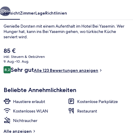
rück
Weiter
51+
Übersicht
Zimmer
Lage
Richtlinien
Genieße Dorsten mit einem Aufenthalt im Hotel Bei Yasemin. Wer
Hunger hat, kann ins Bei Yasemin gehen, wo türkische Küche
serviert wird.
Der
85 €
aktuelle
inkl. Steuern & Gebühren
Preis
9. Aug.–10. Aug.
beträgt
Bewertungen
Sehr gut
8,2
Alle 123 Bewertungen anzeigen
85 €.
8,2 von 10.
Restaurant
Beliebte Annehmlichkeiten
Haustiere erlaubt
Kostenlose Parkplätze
Kostenloses WLAN
Restaurant
Nichtraucher
Alle anzeigen