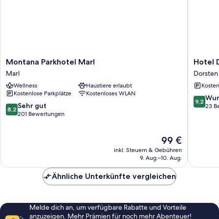
Montana
Hotel
Montana Parkhotel Marl
Hotel 
Parkhotel
Deluxe
Marl
Dorsten
Marl
Dorsten
Wellness
Haustiere erlaubt
Kosten
Marl
Kostenlose Parkplätze
Kostenloses WLAN
9.2
Wun
9,2
8.2
Sehr gut
von
23 B
8,2
von
201 Bewertungen
10,
10,
Wunder
Sehr
23
Der
99 €
gut,
Bewert
Preis
201
inkl. Steuern & Gebühren
beträgt
Bewertungen
9. Aug.–10. Aug.
99 €
Ähnliche Unterkünfte vergleichen
Melde dich an, um verfügbare Rabatte und Vorteile
anzuzeigen. Mehr Prämien für noch mehr Abenteuer!