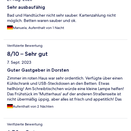
Sehr ausbaufähig
Bad und Handtücher nicht sehr sauber. Kartenzahlung nicht
möglich. Betten waren sauber und ok.
Manuela, Aufenthalt von 1 Nacht
Verifizierte Bewertung
8/10 – Sehr gut
7. Sept. 2023
Guter Gastgeber in Dorsten
Zimmer im roten Haus war sehr ordentlich. Verfügte über einen
Kühlschrank und USB-Steckdosen an den Betten. Etwas
hellhörig! Am Schreibtischchen würde eine kleine Lampe helfen!
Das Frühstück im 'Mutterhaus' auf der anderen Straßenseite ist
nicht übermäßig üppig, aber alles ist frisch und appetitlich! Das
Personal sehr freundlich. Man kann dort auch draußen sitzen
Aufenthalt von 2 Nächten
und das Essen (türkisch) war sehr lecker.
Verifizierte Bewertung