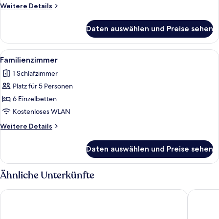
Weitere
Weitere Details
Details
für
Daten auswählen und Preise sehen
Vierbettzimmer
Alle
Ein Zimmer mit zwei Betten, einem F
15
Familienzimmer
Fotos
1 Schlafzimmer
für
Platz für 5 Personen
Familienzimmer
anzeigen
6 Einzelbetten
Kostenloses WLAN
Weitere
Weitere Details
Details
für
Daten auswählen und Preise sehen
Familienzimmer
Ähnliche Unterkünfte
Montana Parkhotel Marl
Hotel De