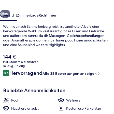
rück
Weiter
80+
Übersicht
Zimmer
Lage
Richtlinien
Wenn du nach Schmallenberg reist, ist Landhotel Albers eine
hervorragende Wahl. Im Restaurant gibt es Essen und Getränke
und außerdem kannst du dir Massagen, Gesichtsbehandlungen
oder Aromatherapie gönnen. Ein Innenpool, Fitnessmöglichkeiten
und eine Sauna sind weitere Highlights.
Der
144 €
aktuelle
inkl. Steuern & Gebühren
Preis
16. Aug.–17. Aug.
Terrasse/Patio
beträgt
Bewertungen
Hervorragend
8,6
Alle 38 Bewertungen anzeigen
144 €.
8,6 von 10.
Beliebte Annehmlichkeiten
Pool
Wellness
Haustiere erlaubt
Kostenlose Parkplätze