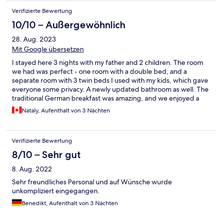
Verifizierte Bewertung
10/10 – Außergewöhnlich
28. Aug. 2023
Mit Google übersetzen
I stayed here 3 nights with my father and 2 children. The room
we had was perfect - one room with a double bed, and a
separate room with 3 twin beds I used with my kids, which gave
everyone some privacy. A newly updated bathroom as well. The
traditional German breakfast was amazing, and we enjoyed a
delicious dinner in the restaurant as well. Service and cleanliness
Nataly, Aufenthalt von 3 Nächten
were fantastic - I would definitely recommend this hotel to
anyone, we really enjoyed our visit to the area. Thank you!!
Verifizierte Bewertung
8/10 – Sehr gut
8. Aug. 2022
Sehr freundliches Personal und auf Wünsche wurde
unkompliziert eingegangen.
Benedikt, Aufenthalt von 3 Nächten