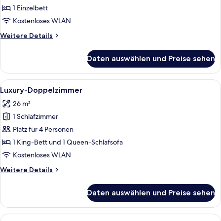
anzeigen
1 Einzelbett
Kostenloses WLAN
Weitere
Weitere Details
Details
für
Daten auswählen und Preise sehen
Comfort-
Einzelzimmer
Alle
Ein Hotelzimmer mit einem großen Bett
7
Luxury-Doppelzimmer
Fotos
26 m²
für
1 Schlafzimmer
Luxury-
Doppelzimmer
Platz für 4 Personen
anzeigen
1 King-Bett und 1 Queen-Schlafsofa
Kostenloses WLAN
Weitere
Weitere Details
Details
für
Daten auswählen und Preise sehen
Luxury-
Doppelzimmer
Alle
Ein Hotelzimmer mit Bett, einer Couch