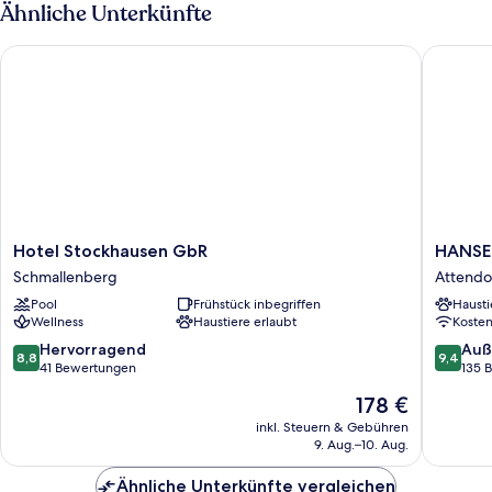
Balkon
Ähnliche Unterkünfte
Hotel Stockhausen GbR
HANSE H
Hotel
HANSE
Hotel Stockhausen GbR
HANSE
Stockhausen
HOTEL
Schmallenberg
Attendo
GbR
Attendo
Pool
Frühstück inbegriffen
Hausti
Schmallenberg
Attendo
Wellness
Haustiere erlaubt
Koste
8.8
9.4
Hervorragend
Auß
8,8
9,4
von
von
41 Bewertungen
135 
10,
10,
Der
178 €
Hervorragend,
Außerge
Preis
41
135
inkl. Steuern & Gebühren
beträgt
9. Aug.–10. Aug.
Bewertungen
Bewert
178 €
Ähnliche Unterkünfte vergleichen