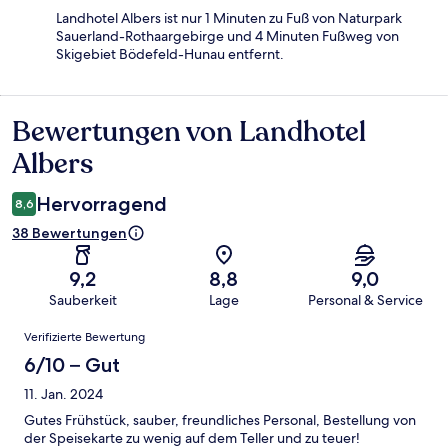
Landhotel Albers ist nur 1 Minuten zu Fuß von Naturpark
Sauerland-Rothaargebirge und 4 Minuten Fußweg von
Skigebiet Bödefeld-Hunau entfernt.
Bewertungen von Landhotel
Bewertungen
Albers
Hervorragend
8,6
38 Bewertungen
9,2
8,8
9,0
Sauberkeit
Lage
Personal & Service
Bewertungen
Verifizierte Bewertung
6/10 – Gut
11. Jan. 2024
Gutes Frühstück, sauber, freundliches Personal, Bestellung von
der Speisekarte zu wenig auf dem Teller und zu teuer!