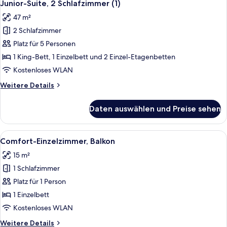
7
Junior-Suite, 2 Schlafzimmer (1)
Fotos
47 m²
für
2 Schlafzimmer
Junior-
Suite,
Platz für 5 Personen
2 Schlafzimmer
1 King-Bett, 1 Einzelbett und 2 Einzel-Etagenbetten
(1)
Kostenloses WLAN
anzeigen
Weitere
Weitere Details
Details
für
Daten auswählen und Preise sehen
Junior-
Suite,
2 Schlafzimmer
Alle
Ein Hotelzimmer mit einem Bett, einem
5
(1)
Comfort-Einzelzimmer, Balkon
Fotos
15 m²
für
1 Schlafzimmer
Comfort-
Einzelzimmer,
Platz für 1 Person
Balkon
1 Einzelbett
anzeigen
Kostenloses WLAN
Weitere
Weitere Details