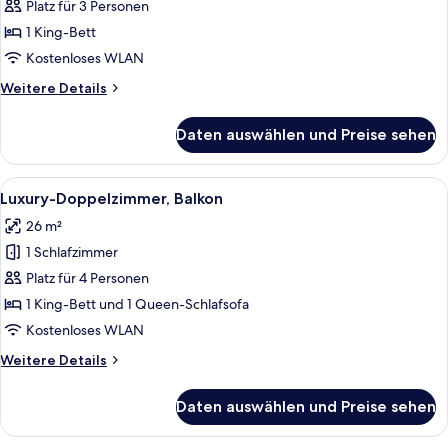
Doppelzimmer,
Platz für 3 Personen
Balkon
1 King-Bett
anzeigen
Kostenloses WLAN
Weitere
Weitere Details
Details
für
Daten auswählen und Preise sehen
Comfort-
Doppelzimmer,
Balkon
Alle
Ein Hotelzimmer mit Bett, Schreibtisc
9
Luxury-Doppelzimmer, Balkon
Fotos
26 m²
für
1 Schlafzimmer
Luxury-
Doppelzimmer,
Platz für 4 Personen
Balkon
1 King-Bett und 1 Queen-Schlafsofa
anzeigen
Kostenloses WLAN
Weitere
Weitere Details
Details
für
Daten auswählen und Preise sehen
Luxury-
Doppelzimmer,