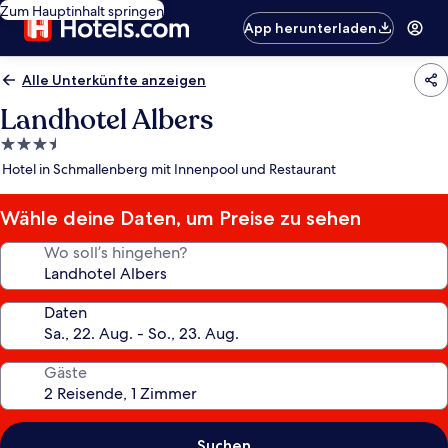
Zum Hauptinhalt springen
App herunterladen
Alle Unterkünfte anzeigen
Landhotel Albers
3.5-
Sterne-
Hotel in Schmallenberg mit Innenpool und Restaurant
Unterkunft
Wähle deine Daten, um Preise zu sehen
Wo soll’s hingehen?
Daten
Gäste
Suchen