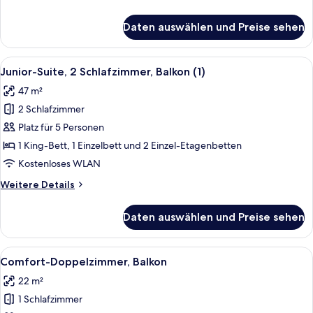
Details
für
Daten auswählen und Preise sehen
Comfort-
Einzelzimmer,
Balkon
Alle
Ein Hotelzimmer mit einem Bett, zwei 
8
Junior-Suite, 2 Schlafzimmer, Balkon (1)
Fotos
47 m²
für
2 Schlafzimmer
Junior-
Suite,
Platz für 5 Personen
2 Schlafzimmer,
1 King-Bett, 1 Einzelbett und 2 Einzel-Etagenbetten
Balkon
Kostenloses WLAN
(1)
Weitere
Weitere Details
anzeigen
Details
für
Daten auswählen und Preise sehen
Junior-
Suite,
2 Schlafzimmer,
Alle
Ein Hotelzimmer mit einem Holzbett, r
7
Balkon
Comfort-Doppelzimmer, Balkon
Fotos
(1)
22 m²
für
1 Schlafzimmer
Comfort-