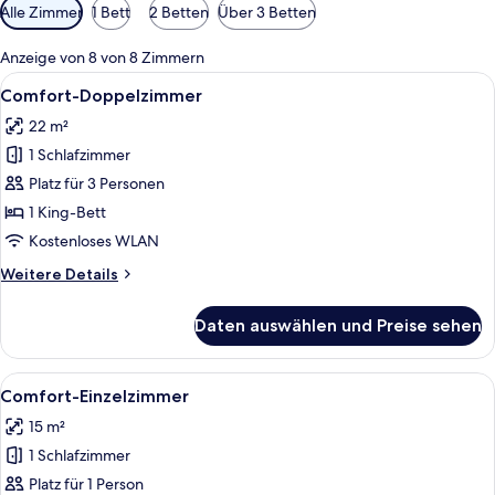
Verfügbare
Alle Zimmer
1 Bett
2 Betten
Über 3 Betten
Filter
für
Anzeige von 8 von 8 Zimmern
Zimmer
Alle
Ein Hotelzimmer mit einem großen Bet
6
Comfort-Doppelzimmer
Fotos
22 m²
für
1 Schlafzimmer
Comfort-
Doppelzimmer
Platz für 3 Personen
anzeigen
1 King-Bett
Kostenloses WLAN
Weitere
Weitere Details
Details
für
Daten auswählen und Preise sehen
Comfort-
Doppelzimmer
Alle
Ein Hotelzimmer mit Bett, Nachttisch,
5
Comfort-Einzelzimmer
Fotos
15 m²
für
1 Schlafzimmer
Comfort-
Einzelzimmer
Platz für 1 Person