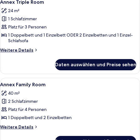
6
Annex Triple Room
Fotos
24 m²
für
1 Schlafzimmer
Annex
Triple
Platz für 3 Personen
Room
1 Doppelbett und 1 Einzelbett ODER 2 Einzelbetten und 1 Einzel-
Schlafsofa
anzeigen
Weitere
Weitere Details
Details
für
Daten auswählen und Preise sehen
Annex
Triple
Room
Alle
Ein modernes Hotelzimmer mit einem g
4
Annex Family Room
Fotos
40 m²
für
2 Schlafzimmer
Annex
Family
Platz für 4 Personen
Room
1 Doppelbett und 2 Einzelbetten
anzeigen
Weitere
Weitere Details
Details
für