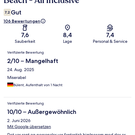
Beach - All Inclusive
Gut
7,2
106 Bewertungen
7,6
8,4
7,4
Sauberkeit
Lage
Personal & Service
Bewertungen
Verifizierte Bewertung
2/10 – Mangelhaft
24. Aug. 2025
Miserabel
Bülent, Aufenthalt von 1 Nacht
Verifizierte Bewertung
10/10 – Außergewöhnlich
2. Juni 2026
Mit Google übersetzen
Det var rent og personaler var fantastisk hjælpesom med der er