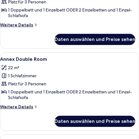
Single
Platz für 3 Personen
Room
1 Doppelbett und 1 Einzelbett ODER 2 Einzelbetten und 1 Einzel-
Schlafsofa
anzeigen
Weitere
Weitere Details
Details
für
Daten auswählen und Preise sehen
Annex
Single
Room
Alle
Minibar (mit einigen kostenlosen Artik
6
Annex Double Room
Fotos
22 m²
für
1 Schlafzimmer
Annex
Double
Platz für 3 Personen
Room
1 Doppelbett und 1 Einzelbett ODER 2 Einzelbetten und 1 Einzel-
Schlafsofa
anzeigen
Weitere
Weitere Details
Details
für
Daten auswählen und Preise sehen
Annex
Double
Room
Alle
Minibar (mit einigen kostenlosen Artik