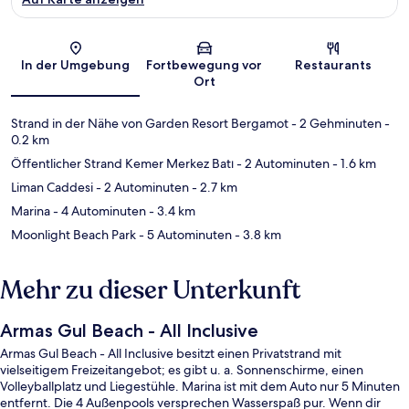
Karte
In der Umgebung
Fortbewegung vor
Restaurants
Ort
Strand in der Nähe von Garden Resort Bergamot
- 2 Gehminuten
-
0.2 km
Öffentlicher Strand Kemer Merkez Batı
- 2 Autominuten
- 1.6 km
Liman Caddesi
- 2 Autominuten
- 2.7 km
Marina
- 4 Autominuten
- 3.4 km
Moonlight Beach Park
- 5 Autominuten
- 3.8 km
Mehr zu dieser Unterkunft
Armas Gul Beach - All Inclusive
Armas Gul Beach - All Inclusive besitzt einen Privatstrand mit
vielseitigem Freizeitangebot; es gibt u. a. Sonnenschirme, einen
Volleyballplatz und Liegestühle. Marina ist mit dem Auto nur 5 Minuten
entfernt. Die 4 Außenpools versprechen Wasserspaß pur. Wenn dir