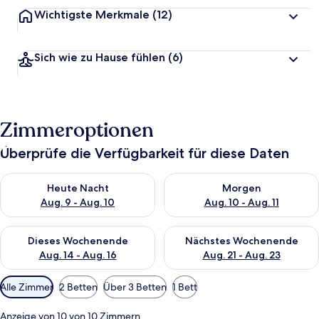
Wichtigste Merkmale
(12)
Sich wie zu Hause fühlen
(6)
Zimmeroptionen
Überprüfe die Verfügbarkeit für diese Daten
Überprüfe die Verfügbarkeit für heute Nacht, Aug. 9 - Aug. 10
Überprüfe die Verfügbarkeit fü
Heute Nacht
Morgen
Aug. 9 - Aug. 10
Aug. 10 - Aug. 11
Überprüfe die Verfügbarkeit für dieses Wochenende, Aug. 14 -
Überprüfe die Verfügbarkeit f
Dieses Wochenende
Nächstes Wochenende
Aug. 14 - Aug. 16
Aug. 21 - Aug. 23
Verfügbare
Alle Zimmer
2 Betten
Über 3 Betten
1 Bett
Filter
für
Anzeige von 10 von 10 Zimmern