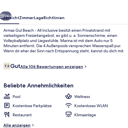
All
Inclusive
rück
Weiter
74+
Übersicht
Zimmer
Lage
Richtlinien
Armas Gul Beach - All Inclusive besitzt einen Privatstrand mit
vielseitigem Freizeitangebot; es gibt u. a. Sonnenschirme, einen
Volleyballplatz und Liegestühle. Marina ist mit dem Auto nur 5
Minuten entfernt. Die 4 Außenpools versprechen Wasserspaß pur.
Wenn dir eher der Sinn nach Entspannung steht, kannst du dich mit
Massagen, Gesichtsbehandlungen und Körperbehandlungen
verwöhnen lassen. Das Gastronomieangebot umfasst 3 Restaurants
Bewertungen
Gut
und 4 Bars/Lounges. Als weitere Highlights bietet diese Unterkunft
7,2
Alle 106 Bewertungen anzeigen
7,2 von 10.
mit All-inclusive-Leistungen einen kostenlosen Kinderclub, eine
Poolbar und eine Sauna.
4 Außenpools, Sonnenschirme, Lieges
Beliebte Annehmlichkeiten
Pool
Wellness
Kostenlose Parkplätze
Kostenloses WLAN
Restaurant
Klimaanlage
Alle anzeigen