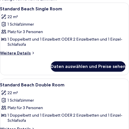
Zimmer
Alle
Ein Hotelzimmer mit einem großen Bet
8
Standard Beach Single Room
Fotos
22 m²
für
1 Schlafzimmer
Standard
Beach
Platz für 3 Personen
Single
1 Doppelbett und 1 Einzelbett ODER 2 Einzelbetten und 1 Einzel-
Schlafsofa
Room
anzeigen
Weitere
Weitere Details
Details
für
Daten auswählen und Preise sehen
Standard
Beach
Single
Alle
Ein Hotelzimmer mit einem großen Bet
8
Room
Standard Beach Double Room
Fotos
22 m²
für
1 Schlafzimmer
Standard
Beach
Platz für 3 Personen
Double
1 Doppelbett und 1 Einzelbett ODER 2 Einzelbetten und 1 Einzel-
Schlafsofa
Room
anzeigen
Weitere