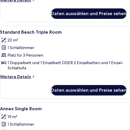
Weitere Details
Details
für
Daten auswählen und Preise sehen
Standard
Beach
Double
Alle
Ein Hotelzimmer mit einem großen Bet
8
Room
Standard Beach Triple Room
Fotos
22 m²
für
1 Schlafzimmer
Standard
Beach
Platz für 3 Personen
Triple
1 Doppelbett und 1 Einzelbett ODER 2 Einzelbetten und 1 Einzel-
Schlafsofa
Room
anzeigen
Weitere
Weitere Details
Details
für
Daten auswählen und Preise sehen
Standard
Beach
Triple
Alle
Ein Hotelzimmer mit zwei Betten, ein
6
Room
Annex Single Room
Fotos
19 m²
für
1 Schlafzimmer
Annex