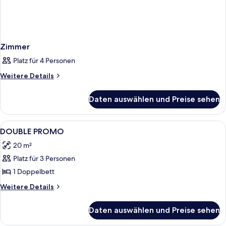
Zimmer
Platz für 4 Personen
Weitere
Weitere Details
Details
für
Daten auswählen und Preise sehen
Zimmer
Alle
Minibar (mit einigen kostenlosen Artik
2
DOUBLE PROMO
Fotos
20 m²
für
Platz für 3 Personen
DOUBLE
PROMO
1 Doppelbett
anzeigen
Weitere
Weitere Details
Details
für
Daten auswählen und Preise sehen
DOUBLE
PROMO