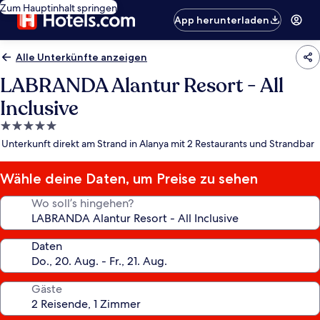
Zum Hauptinhalt springen
App herunterladen
Alle Unterkünfte anzeigen
LABRANDA Alantur Resort - All
Inclusive
5.0-
Sterne-
Unterkunft direkt am Strand in Alanya mit 2 Restaurants und Strandbar
Unterkunft
Wähle deine Daten, um Preise zu sehen
Wo soll’s hingehen?
Daten
Gäste