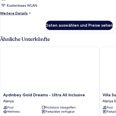
Kostenloses WLAN
Weitere
Weitere Details
Details
für
Daten auswählen und Preise sehen
Zimmer
Ähnliche Unterkünfte
Aydinbey Gold Dreams - Ultra All Inclusive
Villa Su
Aydinbey
Villa
Aydinbey Gold Dreams - Ultra All Inclusive
Villa 
Gold
Sunflow
Alanya
Alanya 
Dreams
Hotel
Pool
Frühstück inbegriffen
Pool
-
Alanya
Wellness
Parkplätze verfügbar
Parkpl
Ultra
Stadtze