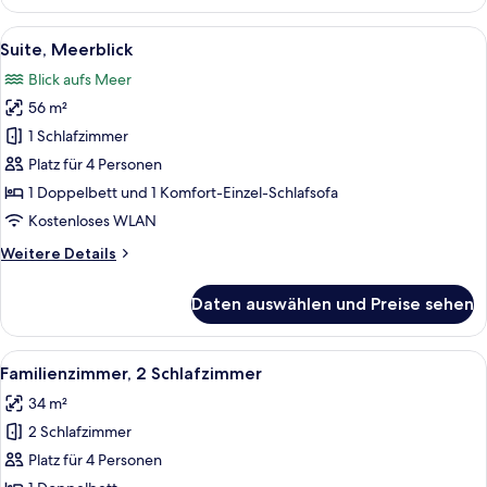
Meerblick,
Annex
Alle
Ein Sitzbereich im Freien mit zwei we
12
Suite, Meerblick
Fotos
Blick aufs Meer
für
56 m²
Suite,
Meerblick
1 Schlafzimmer
anzeigen
Platz für 4 Personen
1 Doppelbett und 1 Komfort-Einzel-Schlafsofa
Kostenloses WLAN
Weitere
Weitere Details
Details
für
Daten auswählen und Preise sehen
Suite,
Meerblick
Alle
Ein Balkon mit zwei weißen Plastikstü
10
Familienzimmer, 2 Schlafzimmer
Fotos
34 m²
für
2 Schlafzimmer
Familienzimmer,
2 Schlafzimmer
Platz für 4 Personen
anzeigen