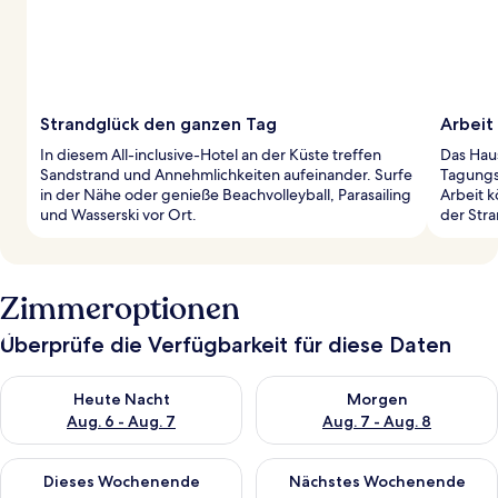
Strandglück den ganzen Tag
Arbeit
In diesem All-inclusive-Hotel an der Küste treffen
Das Haus
Sandstrand und Annehmlichkeiten aufeinander. Surfe
Tagungs
in der Nähe oder genieße Beachvolleyball, Parasailing
Arbeit 
und Wasserski vor Ort.
der Str
Zimmeroptionen
Überprüfe die Verfügbarkeit für diese Daten
Überprüfe die Verfügbarkeit für heute Nacht, Aug. 6 - Aug. 7.
Überprüfe die Verfügbarkeit f
Heute Nacht
Morgen
Aug. 6 - Aug. 7
Aug. 7 - Aug. 8
Überprüfe die Verfügbarkeit für dieses Wochenende, Aug. 7 - 
Überprüfe die Verfügbarkeit f
Dieses Wochenende
Nächstes Wochenende