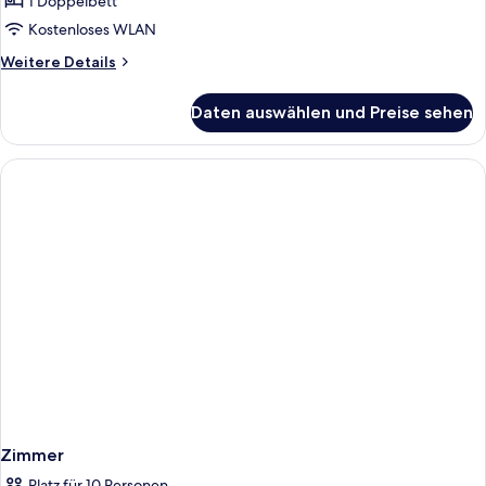
1 Doppelbett
Kostenloses WLAN
Weitere
Weitere Details
Details
für
Daten auswählen und Preise sehen
Familienzimmer,
2 Schlafzimmer
Zimmer
Platz für 10 Personen