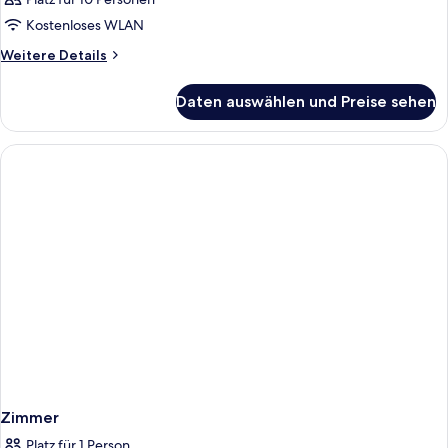
Kostenloses WLAN
Weitere
Weitere Details
Details
für
Daten auswählen und Preise sehen
Zimmer
Zimmer
Platz für 1 Person