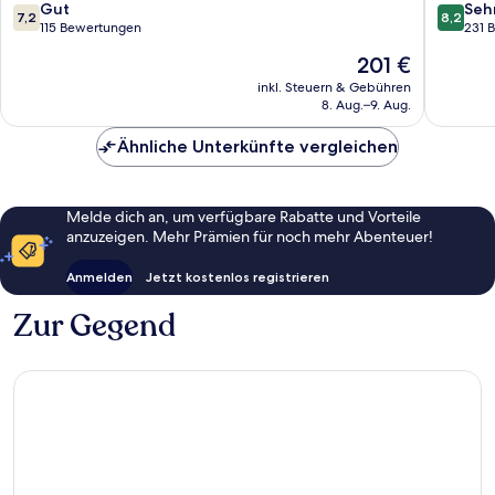
All
7.2
8.2
Gut
Seh
7,2
8,2
Inclusive
von
von
115 Bewertungen
231 
Alanya
10,
10,
Der
201 €
Gut,
Sehr
Preis
115
gut,
inkl. Steuern & Gebühren
beträgt
8. Aug.–9. Aug.
Bewertungen
231
201 €
Bewert
Ähnliche Unterkünfte vergleichen
Melde dich an, um verfügbare Rabatte und Vorteile
anzuzeigen. Mehr Prämien für noch mehr Abenteuer!
Anmelden
Jetzt kostenlos registrieren
Zur Gegend