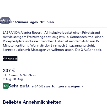
-
All
Inclusive
rück
Weiter
179+
Übersicht
Zimmer
Lage
Richtlinien
LABRANDA Alantur Resort - All Inclusive besitzt einen Privatstrand
mit vielseitigem Freizeitangebot; es gibt u. a. Sonnenschirme, einen
Volleyballplatz und eine Strandbar. Hafen ist mit dem Auto nur 15
Minuten entfernt. Wenn dir der Sinn nach Entspannung steht,
kannst du dich mit Massagen verwöhnen lassen. Die 3 Außenpools
und der Innenpool dagegen versprechen Badespaß pur. Das
Gastronomieangebot umfasst 2 Restaurants und 3 Poolbars. Als
VIP Access
weitere Highlights bietet diese Unterkunft im luxuriösen Stil einen
kostenlosen Kinderclub, eine Loungebar und ein Fitnesscenter.
Der
237 €
Andere Reisende lieben das hilfsbereite Personal.
Wasserrutsche
aktuelle
inkl. Steuern & Gebühren
Preis
9. Aug.–10. Aug.
beträgt
Bewertungen
Sehr gut
8,4
Alle 345 Bewertungen anzeigen
237 €.
8,4 von 10.
Beliebte Annehmlichkeiten