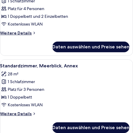
1 Schlafzimmer
Superior
Family
Platz für 4 Personen
Room
1 Doppelbett und 2 Einzelbetten
-
Kostenloses WLAN
Two
Weitere
Weitere Details
Bedrooms
Details
anzeigen
für
Daten auswählen und Preise sehen
Superior
Family
Room
Alle
Ein Balkon mit zwei weißen Plastikstü
11
-
Standardzimmer, Meerblick, Annex
Fotos
Two
28 m²
Bedrooms
für
1 Schlafzimmer
Standardzimmer,
Meerblick,
Platz für 3 Personen
Annex
1 Doppelbett
anzeigen
Kostenloses WLAN
Weitere
Weitere Details
Details
für
Daten auswählen und Preise sehen
Standardzimmer,