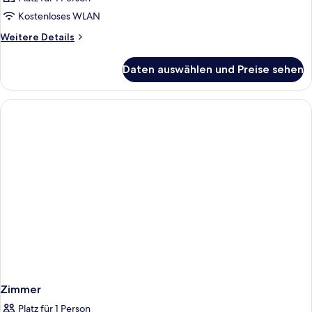
Kostenloses WLAN
Weitere
Weitere Details
Details
für
Daten auswählen und Preise sehen
Zimmer
Zimmer
Platz für 1 Person