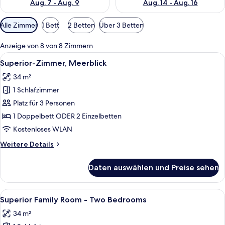
Aug. 7 - Aug. 9
Aug. 14 - Aug. 16
Verfügbare
Alle Zimmer
1 Bett
2 Betten
Über 3 Betten
Filter
für
Anzeige von 8 von 8 Zimmern
Zimmer
Alle
Ein Hotelzimmer mit Bett, Fernseher, 
9
Superior-Zimmer, Meerblick
Fotos
34 m²
für
1 Schlafzimmer
Superior-
Zimmer,
Platz für 3 Personen
Meerblick
1 Doppelbett ODER 2 Einzelbetten
anzeigen
Kostenloses WLAN
Weitere
Weitere Details
Details
für
Daten auswählen und Preise sehen
Superior-
Zimmer,
Meerblick
Alle
Ein Hotelzimmer mit einem großen Bet
9
Superior Family Room - Two Bedrooms
Fotos
34 m²
für