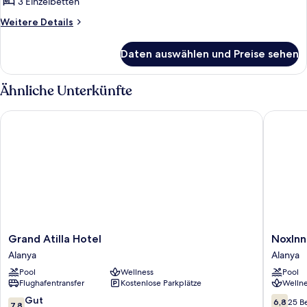
3 Einzelbetten
Weitere
Weitere Details
Details
für
Daten auswählen und Preise sehen
Standard-
Dreibettzimmer
Ähnliche Unterkünfte
Grand Atilla Hotel
NoxInn De
Grand
NoxInn
Grand Atilla Hotel
NoxInn 
Atilla
Deluxe
Alanya
Alanya
Hotel
Hotel
Pool
Wellness
Pool
Alanya
-
Flughafentransfer
Kostenlose Parkplätze
Wellne
All
inclusive
7.8
6.8
Gut
6,8
25 B
7,8