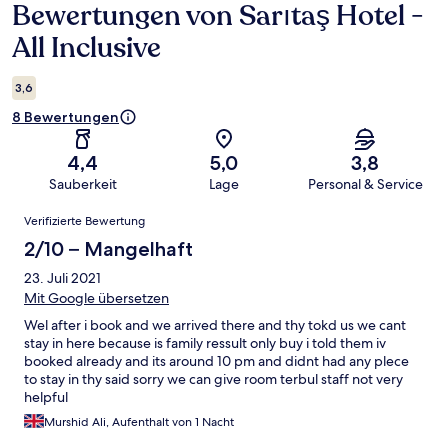
Bewertungen von Sarıtaş Hotel -
Bewertungen
All Inclusive
3,6
8 Bewertungen
4,4
5,0
3,8
Sauberkeit
Lage
Personal & Service
Bewertungen
Verifizierte Bewertung
2/10 – Mangelhaft
23. Juli 2021
Mit Google übersetzen
Wel after i book and we arrived there and thy tokd us we cant
stay in here because is family ressult only buy i told them iv
booked already and its around 10 pm and didnt had any plece
to stay in thy said sorry we can give room terbul staff not very
helpful
Murshid Ali, Aufenthalt von 1 Nacht