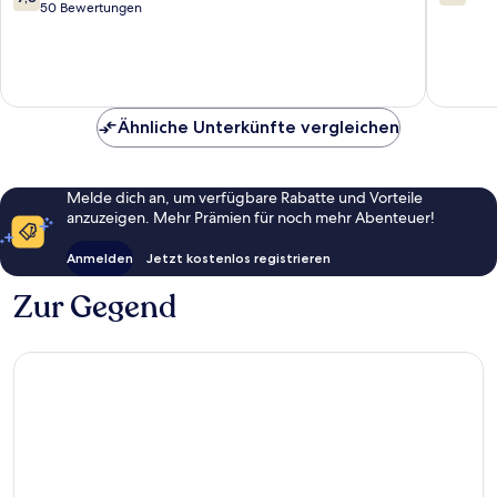
Alanya
von
von
50 Bewertungen
10,
10,
Gut,
25
50
Bewert
Bewertungen
Ähnliche Unterkünfte vergleichen
Melde dich an, um verfügbare Rabatte und Vorteile
anzuzeigen. Mehr Prämien für noch mehr Abenteuer!
Anmelden
Jetzt kostenlos registrieren
Zur Gegend