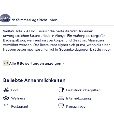
Inclusive
rück
Weiter
46+
Übersicht
Zimmer
Lage
Richtlinien
Sarıtaş Hotel - All Inclusive ist die perfekte Wahl für einen
unvergesslichen Strandurlaub in Alanya. Ein Außenpool sorgt für
Badespaß pur, während im Spa Körper und Geist mit Massagen
verwöhnt werden. Das Restaurant eignet sich prima, wenn du einen
Happen essen möchtest. Für kühle Getränke dagegen bist du in der
Bar/Lounge an der richtigen Adresse. Diese Unterkunft mit All-
inclusive-Leistungen bietet als weitere Highlights eine Poolbar, ein
Bewertungen
Kinderbecken sowie eine Terrasse.
3,6
Alle 8 Bewertungen anzeigen
3,6 von 10.
Privatstrand
Beliebte Annehmlichkeiten
Pool
Frühstück inbegriffen
Wellness
Internetzugang
Restaurant
Klimaanlage