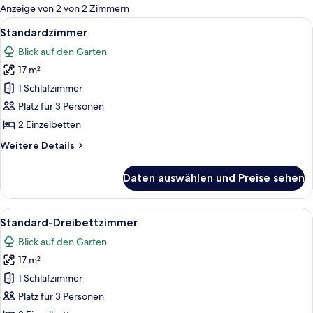
für
Anzeige von 2 von 2 Zimmern
Zimmer
Alle
Minibar, Schreibtisch, kostenlose Ba
5
Standardzimmer
Fotos
Blick auf den Garten
für
17 m²
Standardzimmer
anzeigen
1 Schlafzimmer
Platz für 3 Personen
2 Einzelbetten
Weitere
Weitere Details
Details
für
Daten auswählen und Preise sehen
Standardzimmer
Alle
Standard-Dreibettzimmer | Badezimmer
1
Standard-Dreibettzimmer
Fotos
Blick auf den Garten
für
17 m²
Standard-
Dreibettzimmer
1 Schlafzimmer
anzeigen
Platz für 3 Personen