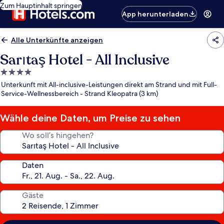
Zum Hauptinhalt springen
App herunterladen
Alle Unterkünfte anzeigen
Sarıtaş Hotel - All Inclusive
4.0-
Sterne-
Unterkunft mit All-inclusive-Leistungen direkt am Strand und mit Full-
Unterkunft
Service-Wellnessbereich - Strand Kleopatra (3 km)
Wähle deine Daten, um Preise zu sehen
Wo soll’s hingehen?
Daten
Gäste