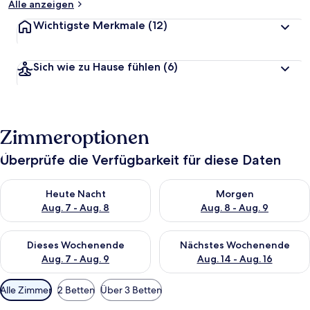
Alle anzeigen
Wichtigste Merkmale
(12)
Sich wie zu Hause fühlen
(6)
Zimmeroptionen
Überprüfe die Verfügbarkeit für diese Daten
Überprüfe die Verfügbarkeit für heute Nacht, Aug. 7 - Aug. 8.
Überprüfe die Verfügbarkeit f
Heute Nacht
Morgen
Aug. 7 - Aug. 8
Aug. 8 - Aug. 9
Überprüfe die Verfügbarkeit für dieses Wochenende, Aug. 7 - 
Überprüfe die Verfügbarkeit f
Dieses Wochenende
Nächstes Wochenende
Aug. 7 - Aug. 9
Aug. 14 - Aug. 16
Verfügbare
Alle Zimmer
2 Betten
Über 3 Betten
Filter