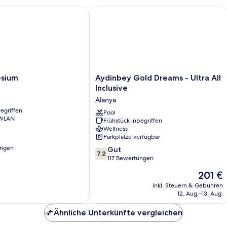
ium
Aydinbey Gold Dreams - Ultra All Incl
Aydinbey
esium
Aydinbey Gold Dreams - Ultra All
Gold
Inclusive
Dreams
Alanya
-
egriffen
Ultra
Pool
 WLAN
Frühstück inbegriffen
All
Wellness
Inclusive
Parkplätze verfügbar
Alanya
ungen
7.2
Gut
7,2
von
117 Bewertungen
10,
Der
201 €
Gut,
Preis
117
inkl. Steuern & Gebühren
beträgt
12. Aug.–13. Aug.
Bewertungen
201 €
Ähnliche Unterkünfte vergleichen