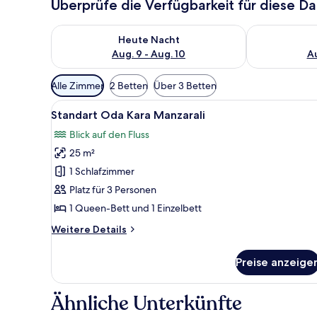
Überprüfe die Verfügbarkeit für diese D
Überprüfe die Verfügbarkeit für heute Nacht, Aug. 9
Überprüfe die
Heute Nacht
Aug. 9 - Aug. 10
Au
Verfügbare
Alle Zimmer
2 Betten
Über 3 Betten
Filter
Alle
Ein Hotelzimmer mit zwei Bett
für
5
Standart Oda Kara Manzarali
Fotos
Zimmer
Blick auf den Fluss
für
25 m²
Standart
Oda
1 Schlafzimmer
Kara
Platz für 3 Personen
Manzarali
1 Queen-Bett und 1 Einzelbett
anzeigen
Weitere
Weitere Details
Details
für
Preise anzeige
Standart
Oda
Kara
Ähnliche Unterkünfte
Manzarali