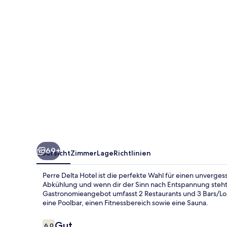
69+
Übersicht
Zimmer
Lage
Richtlinien
Perre Delta Hotel ist die perfekte Wahl für einen unverges
Abkühlung und wenn dir der Sinn nach Entspannung steht
Gastronomieangebot umfasst 2 Restaurants und 3 Bars/Loung
eine Poolbar, einen Fitnessbereich sowie eine Sauna.
Bewertungen
Gut
6,0