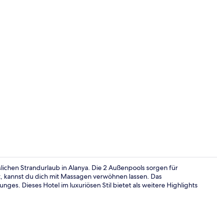
Lobby
slichen Strandurlaub in Alanya. Die 2 Außenpools sorgen für
, kannst du dich mit Massagen verwöhnen lassen. Das
es. Dieses Hotel im luxuriösen Stil bietet als weitere Highlights
Außenberei