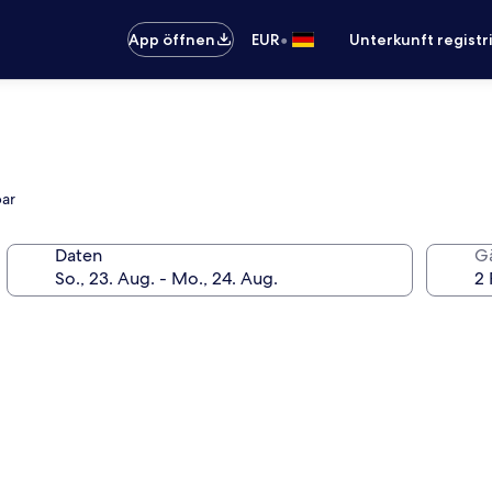
•
App öffnen
EUR
Unterkunft registr
bar
Daten
G