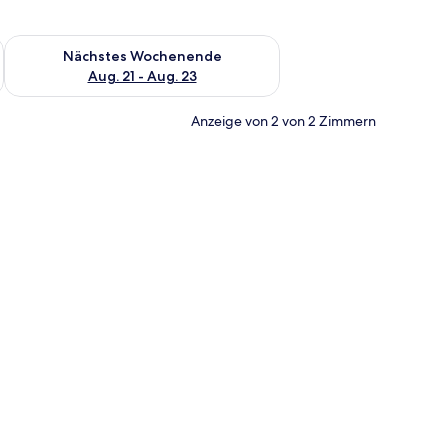
es Wochenende, Aug. 14 - Aug. 16.
Überprüfe die Verfügbarkeit für nächstes Wochenende, Aug. 2
Nächstes Wochenende
Aug. 21 - Aug. 23
Anzeige von 2 von 2 Zimmern
älde und einem Fenster mit Vorhängen.
m Schreibtisch, einem Stuhl und einem Bild an der Wand.