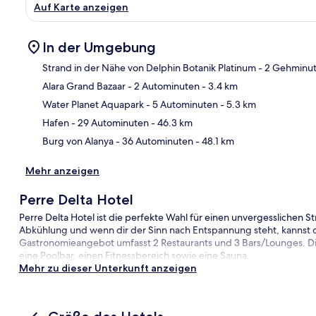
Auf Karte anzeigen
In der Umgebung
Strand in der Nähe von Delphin Botanik Platinum
- 2 Gehminu
Alara Grand Bazaar
- 2 Autominuten
- 3.4 km
Kar
Water Planet Aquapark
- 5 Autominuten
- 5.3 km
Hafen
- 29 Autominuten
- 46.3 km
Burg von Alanya
- 36 Autominuten
- 48.1 km
Mehr anzeigen
Perre Delta Hotel
Perre Delta Hotel ist die perfekte Wahl für einen unvergesslichen S
Abkühlung und wenn dir der Sinn nach Entspannung steht, kannst 
Gastronomieangebot umfasst 2 Restaurants und 3 Bars/Lounges. Diese
eine Poolbar, einen Fitnessbereich sowie eine Sauna.
Mehr zu dieser Unterkunft anzeigen