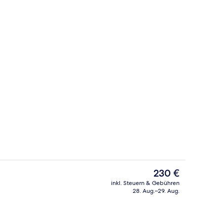
Außenbereich
Der
230 €
aktuelle
inkl. Steuern & Gebühren
Preis
28. Aug.–29. Aug.
ch
Innendetails
beträgt
230 €.