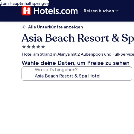
Zum Hauptinhalt springen
Reisen buchen
Alle Unterkünfte anzeigen
Asia Beach Resort & Sp
5.0-
Sterne-
Hotel am Strand in Alanya mit 2 Außenpools und Full-Servi
Unterkunft
Wähle deine Daten, um Preise zu sehen
Wo soll’s hingehen?
Fotogalerie
von
Asia
Beach
Resort
&