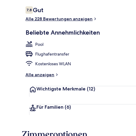
Bewertungen
Gut
7,8
7,8 von 10.
Alle 228 Bewertungen anzeigen
Privatstrand
Beliebte Annehmlichkeiten
Pool
Flughafentransfer
Kostenloses WLAN
Alle anzeigen
Wichtigste Merkmale
(12)
Für Familien
(6)
Zimmeroptionen