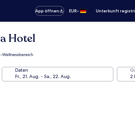
•
App öffnen
EUR
Unterkunft registr
a Hotel
ce-Wellnessbereich
Daten
G