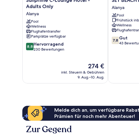
Sunprime C-Lounge Hotel -
SEY BEACH
C-
BEACH
Adults Only
Alanya
Lounge
HOTEL
Alanya
Pool
Hotel
&SPA
Frühstück inb
-
Pool
Alanya
Wellness
Wellness
Adults
Flughafentra
Flughafentransfer
Only
Parkplätze verfügbar
7.8
Gut
Alanya
7,8
von
43 Bewert
8.8
Hervorragend
8,8
10,
von
230 Bewertungen
Gut,
10,
43
Hervorragend,
Der
274 €
Bewertungen
230
Preis
Bewertungen
inkl. Steuern & Gebühren
beträgt
9. Aug.–10. Aug.
274 €
Melde dich an, um verfügbare Rabat
Prämien für noch mehr Abenteuer!
Zur Gegend