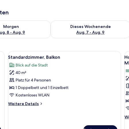
aten
 - Aug. 8.
 Verfügbarkeit für morgen, Aug. 8 - Aug. 9.
Überprüfe die Verfügbarkeit für dies
Morgen
Dieses Wochenende
ug. 8 - Aug. 9
Aug. 7 - Aug. 9
en Bett, einem Schreibtisch mit Stuhl, einem Fernseher und einem Essbereic
Alle
Minibar, Zimmersafe, Schreibtisch, sch
Al
6
Standardzimmer, Balkon
H
Fotos
F
Me
Blick auf die Stadt
für
f
40 m²
Standardzimmer,
H
Balkon
S
Platz für 4 Personen
anzeigen
e
1 Doppelbett und 1 Einzelbett
M
Kostenloses WLAN
(
Weitere
Weitere Details
B
Details
a
für
We
We
Standardzimmer,
De
Balkon
fü