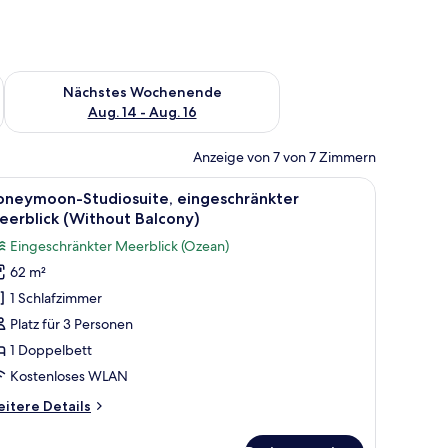
es Wochenende, Aug. 7 - Aug. 9.
Überprüfe die Verfügbarkeit für nächstes Wochenende, Aug. 1
Nächstes Wochenende
Aug. 14 - Aug. 16
Anzeige von 7 von 7 Zimmern
h mit Tisch für zwei Personen.
allisolierte Zimmer
le
Ein modernes Hotelzimmer mit einem großen Be
14
oneymoon-Studiosuite, eingeschränkter
otos
erblick (Without Balcony)
ür
Eingeschränkter Meerblick (Ozean)
oneymoon-
62 m²
tudiosuite,
1 Schlafzimmer
ingeschränkter
eerblick
Platz für 3 Personen
Without
1 Doppelbett
alcony)
Kostenloses WLAN
nzeigen
itere
itere Details
tails
r