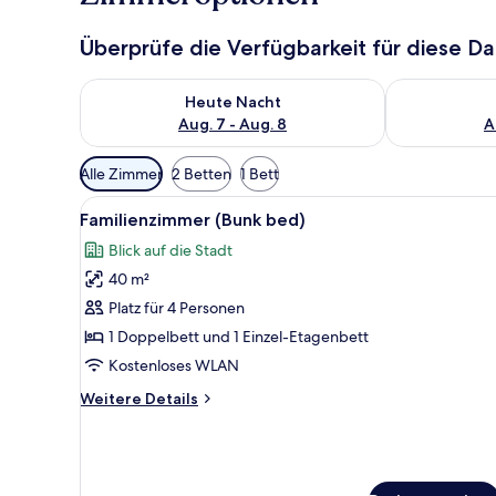
Überprüfe die Verfügbarkeit für diese D
Überprüfe die Verfügbarkeit für heute Nacht, Aug. 7
Überprüfe die
Heute Nacht
Aug. 7 - Aug. 8
A
Verfügbare
Alle Zimmer
2 Betten
1 Bett
Filter
Alle
Ein Hotelzimmer mit einem groß
für
5
Familienzimmer (Bunk bed)
Fotos
Zimmer
Blick auf die Stadt
für
40 m²
Familienzimmer
(Bunk
Platz für 4 Personen
bed)
1 Doppelbett und 1 Einzel-Etagenbett
anzeigen
Kostenloses WLAN
Weitere
Weitere Details
Details
für
Familienzimmer
(Bunk