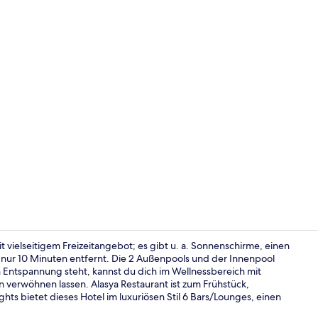
Buffet
it vielseitigem Freizeitangebot; es gibt u. a. Sonnenschirme, einen
o nur 10 Minuten entfernt. Die 2 Außenpools und der Innenpool
 Entspannung steht, kannst du dich im Wellnessbereich mit
Fassade der
erwöhnen lassen. Alasya Restaurant ist zum Frühstück,
ts bietet dieses Hotel im luxuriösen Stil 6 Bars/Lounges, einen