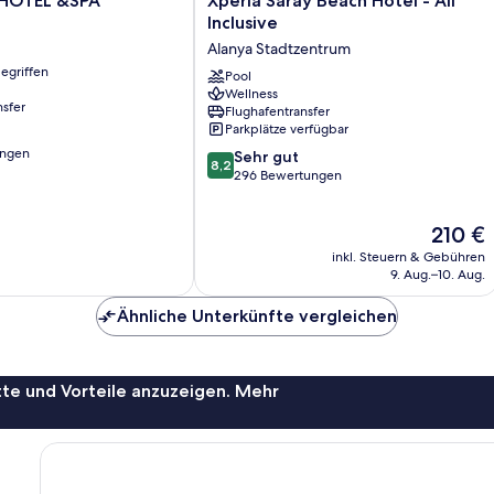
 HOTEL &SPA
Xperia Saray Beach Hotel - All
Saray
Inclusive
Beach
Alanya Stadtzentrum
Hotel
egriffen
-
Pool
Wellness
All
nsfer
Flughafentransfer
Inclusive
Parkplätze verfügbar
Alanya
ungen
8.2
Stadtzentrum
Sehr gut
8,2
von
296 Bewertungen
10,
Sehr
Der
210 €
gut,
Preis
296
inkl. Steuern & Gebühren
beträgt
Bewertungen
9. Aug.–10. Aug.
210 €
Ähnliche Unterkünfte vergleichen
te und Vorteile anzuzeigen. Mehr