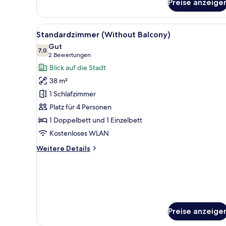
bed)
Preise anzeige
Alle
Minibar, Zimmersafe, Schreibtis
5
Standardzimmer (Without Balcony)
Fotos
Gut
für
7,0
7,0 von 10
(2
2 Bewertungen
Standardzimmer
Bewertungen)
Blick auf die Stadt
(Without
38 m²
Balcony)
1 Schlafzimmer
anzeigen
Platz für 4 Personen
1 Doppelbett und 1 Einzelbett
Kostenloses WLAN
Weitere
Weitere Details
Details
für
Standardzimmer
(Without
Balcony)
Preise anzeige