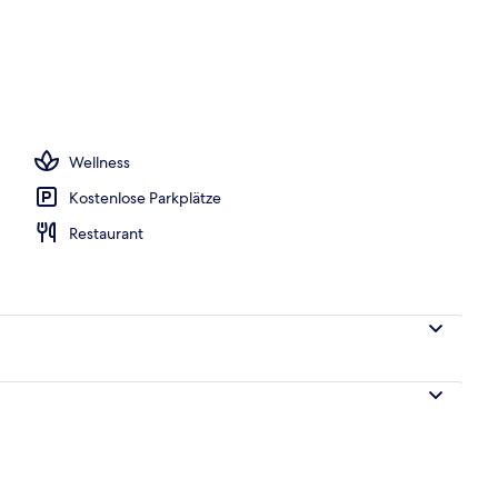
 in der Nähe, Liegestühle, Sonnenschirme, Strandtücher
Wellness
Kostenlose Parkplätze
Restaurant