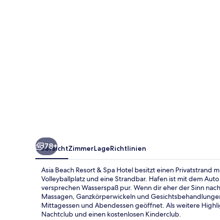
Spa
Hotel
78+
Übersicht
Zimmer
Lage
Richtlinien
Asia Beach Resort & Spa Hotel besitzt einen Privatstrand m
Volleyballplatz und eine Strandbar. Hafen ist mit dem Aut
versprechen Wasserspaß pur. Wenn dir eher der Sinn nach
Massagen, Ganzkörperwickeln und Gesichtsbehandlungen v
Mittagessen und Abendessen geöffnet. Als weitere Highligh
Nachtclub und einen kostenlosen Kinderclub.