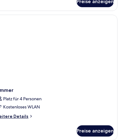
Preise anzeigen
oneymoon-
udiosuite,
ngeschränkter
erblick
ithout
lcony)
immer
Platz für 4 Personen
Kostenloses WLAN
itere
itere Details
tails
r
Preise anzeigen
immer