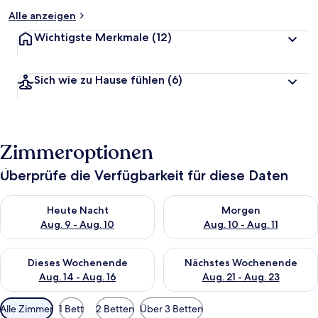
Alle anzeigen
Wichtigste Merkmale
(12)
Sich wie zu Hause fühlen
(6)
Zimmeroptionen
Überprüfe die Verfügbarkeit für diese Daten
Überprüfe die Verfügbarkeit für heute Nacht, Aug. 9 - Aug. 10
Überprüfe die Verfügbarkeit fü
Heute Nacht
Morgen
Aug. 9 - Aug. 10
Aug. 10 - Aug. 11
Überprüfe die Verfügbarkeit für dieses Wochenende, Aug. 14 -
Überprüfe die Verfügbarkeit f
Dieses Wochenende
Nächstes Wochenende
Aug. 14 - Aug. 16
Aug. 21 - Aug. 23
Verfügbare
Alle Zimmer
1 Bett
2 Betten
Über 3 Betten