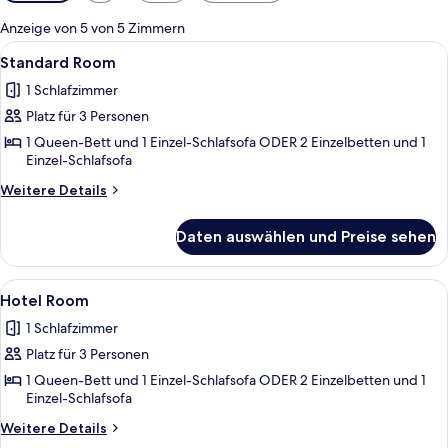
Filter
für
Anzeige von 5 von 5 Zimmern
Zimmer
Alle
Ein Hotelzimmer mit einem Bett, eine
4
Standard Room
Fotos
1 Schlafzimmer
für
Platz für 3 Personen
Standard
Room
1 Queen-Bett und 1 Einzel-Schlafsofa ODER 2 Einzelbetten und 1
Einzel-Schlafsofa
anzeigen
Weitere
Weitere Details
Details
für
Daten auswählen und Preise sehen
Standard
Room
Alle
Ein modernes Hotelzimmer mit Bett, S
4
Hotel Room
Fotos
1 Schlafzimmer
für
Platz für 3 Personen
Hotel
Room
1 Queen-Bett und 1 Einzel-Schlafsofa ODER 2 Einzelbetten und 1
Einzel-Schlafsofa
anzeigen
Weitere
Weitere Details
Details