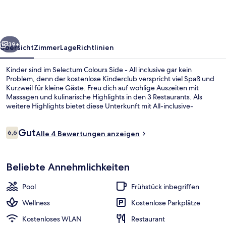
-
All
inclusive
rück
Weiter
39+
Übersicht
Zimmer
Lage
Richtlinien
Kinder sind im Selectum Colours Side - All inclusive gar kein
Problem, denn der kostenlose Kinderclub verspricht viel Spaß und
Kurzweil für kleine Gäste. Freu dich auf wohlige Auszeiten mit
Massagen und kulinarische Highlights in den 3 Restaurants. Als
weitere Highlights bietet diese Unterkunft mit All-inclusive-
Leistungen 7 Bars/Lounges, einen Innenpool und eine Poolbar.
Bewertungen
Gut
6,6
Alle 4 Bewertungen anzeigen
6,6 von 10.
Ansicht von oben
Beliebte Annehmlichkeiten
Pool
Frühstück inbegriffen
Wellness
Kostenlose Parkplätze
Kostenloses WLAN
Restaurant