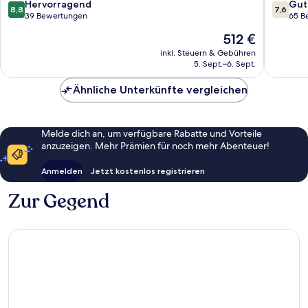
8.8
7.6
Hervorragend
Gut
8,8
7,6
von
von
39 Bewertungen
65 B
10,
10,
Der
512 €
Hervorragend,
Gut,
Preis
39
65
inkl. Steuern & Gebühren
beträgt
5. Sept.–6. Sept.
Bewertungen
Bewert
512 €
Ähnliche Unterkünfte vergleichen
Melde dich an, um verfügbare Rabatte und Vorteile
anzuzeigen. Mehr Prämien für noch mehr Abenteuer!
Anmelden
Jetzt kostenlos registrieren
Zur Gegend