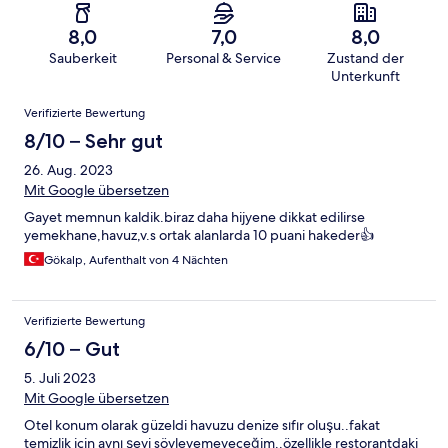
8,0
7,0
8,0
Sauberkeit
Personal & Service
Zustand der
Unterkunft
Bewertungen
Verifizierte Bewertung
8/10 – Sehr gut
26. Aug. 2023
Mit Google übersetzen
Gayet memnun kaldik.biraz daha hijyene dikkat edilirse
yemekhane,havuz,v.s ortak alanlarda 10 puani hakeder👍
Gökalp, Aufenthalt von 4 Nächten
Verifizierte Bewertung
6/10 – Gut
5. Juli 2023
Mit Google übersetzen
Otel konum olarak güzeldi havuzu denize sıfır oluşu..fakat
temizlik için aynı şeyi söyleyemeyeceğim..özellikle restorantdaki