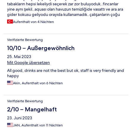
tabakların hepsi lekeliydi seçerek zar zor buluyoduk..fincanlar
yine aynı şekil..aquası olan havuzun temizliğide vasattı ve ara ara
gider kokusu geliyodu orayıda kullanamadık..çalışanların çoğu
halinden bezmişti bişey istemeye çekiniyoduk zorla çalıştırılıyo
Aufenthalt von 4 Nächten
gibilerdi..güler yüzle çok karşılanamadık..oda temizliği fena
değildi fakat ertesi gün temizliğe gelindiğinde yarım yamalak
temizlendiğini bazen banyoyu bıraktıklarını gördük..yani genel
Verifizierte Bewertung
anlamda çok memnun kalmadık diyebilirim..akşamları bir iki saat
canlı müziği olsa hiç olmazsa akşamları sıkılmazdık..bir daha tercih
10/10 – Außergewöhnlich
edermiyim hayır malesef:(
25. Mai 2023
Mit Google übersetzen
All good, drinks are not the best but ok, staff is very friendly and
happy
Akin, Aufenthalt von 6 Nächten
Verifizierte Bewertung
2/10 – Mangelhaft
23. Juni 2023
JAN, Aufenthalt von 11 Nächten