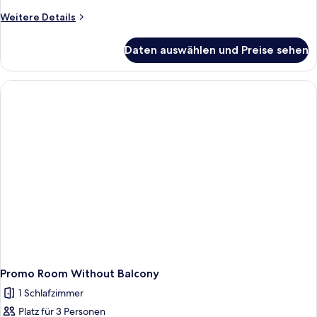
Weitere
Weitere Details
Details
für
Daten auswählen und Preise sehen
Family
Suite
Promo Room Without Balcony
1 Schlafzimmer
Platz für 3 Personen