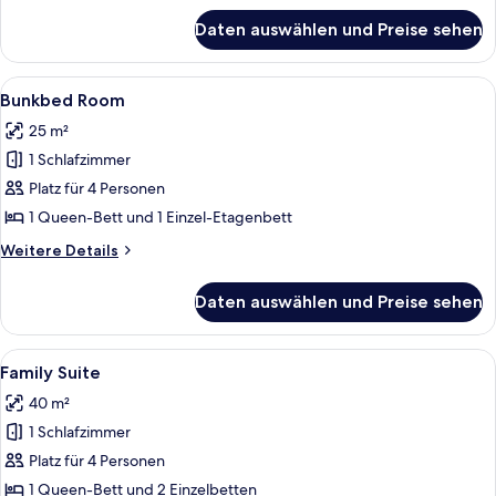
für
Daten auswählen und Preise sehen
Hotel
Room
Alle
Ein Hotelzimmer mit einem Bett, einem
4
Bunkbed Room
Fotos
25 m²
für
1 Schlafzimmer
Bunkbed
Room
Platz für 4 Personen
anzeigen
1 Queen-Bett und 1 Einzel-Etagenbett
Weitere
Weitere Details
Details
für
Daten auswählen und Preise sehen
Bunkbed
Room
Alle
Ein modernes Hotelzimmer mit zwei Be
5
Family Suite
Fotos
40 m²
für
1 Schlafzimmer
Family
Suite
Platz für 4 Personen
anzeigen
1 Queen-Bett und 2 Einzelbetten