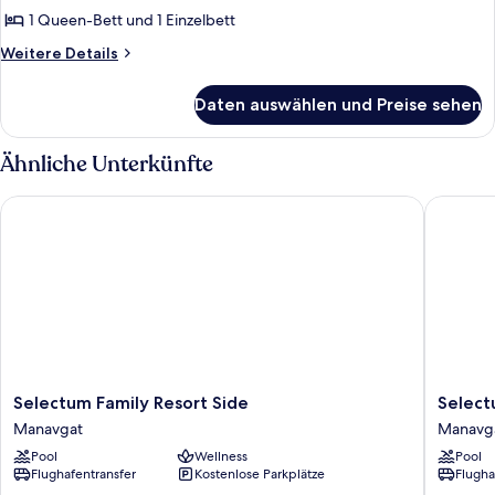
1 Queen-Bett und 1 Einzelbett
Weitere
Weitere Details
Details
für
Daten auswählen und Preise sehen
Promo
Room
Without
Ähnliche Unterkünfte
Balcony
Selectum Family Resort Side
Selectum
Selectum
Selectu
Selectum Family Resort Side
Select
Family
Family
Manavgat
Manavg
Resort
Comfort
Pool
Wellness
Pool
Side
Side
Flughafentransfer
Kostenlose Parkplätze
Flugha
Manavgat
Manavg