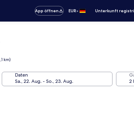
•
App öffnen
EUR
Unterkunft registr
,1 km)
Daten
G