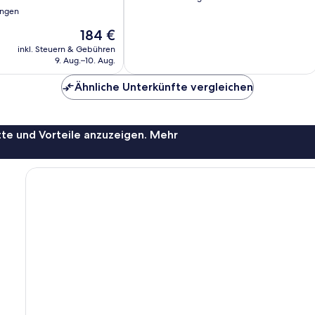
10,
ungen
Außergewöhnlich,
Der
184 €
10
Preis
Bewertungen
inkl. Steuern & Gebühren
beträgt
9. Aug.–10. Aug.
184 €
Ähnliche Unterkünfte vergleichen
te und Vorteile anzuzeigen. Mehr