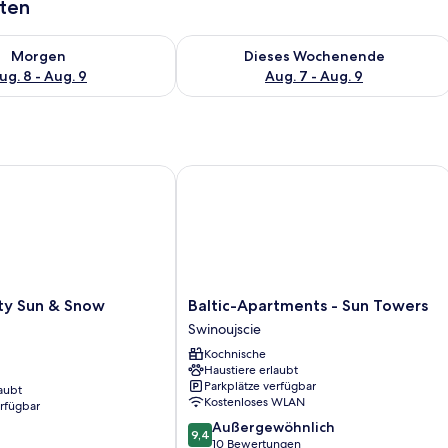
aten
 - Aug. 8.
 Verfügbarkeit für morgen, Aug. 8 - Aug. 9.
Überprüfe die Verfügbarkeit für dies
Morgen
Dieses Wochenende
ug. 8 - Aug. 9
Aug. 7 - Aug. 9
 Sun & Snow Promenada
Baltic-Apartments - Sun Towers
Baltic-
y Sun & Snow
Baltic-Apartments - Sun Towers
Apartments
Swinoujscie
-
Kochnische
Sun
Haustiere erlaubt
Towers
Parkplätze verfügbar
aubt
Swinoujscie
Kostenloses WLAN
erfügbar
9.4
Außergewöhnlich
9,4
von
10 Bewertungen