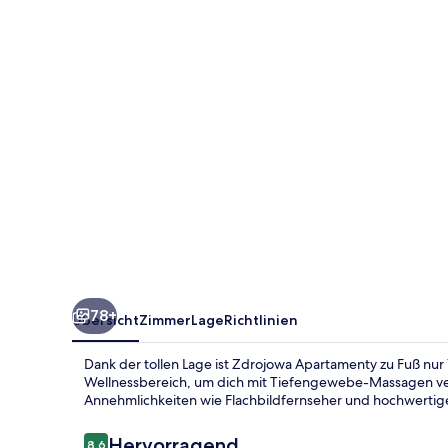
78+
Übersicht
Zimmer
Lage
Richtlinien
Dank der tollen Lage ist Zdrojowa Apartamenty zu Fuß nu
Wellnessbereich, um dich mit Tiefengewebe-Massagen ve
Annehmlichkeiten wie Flachbildfernseher und hochwertig
Bewertungen
Hervorragend
8,6