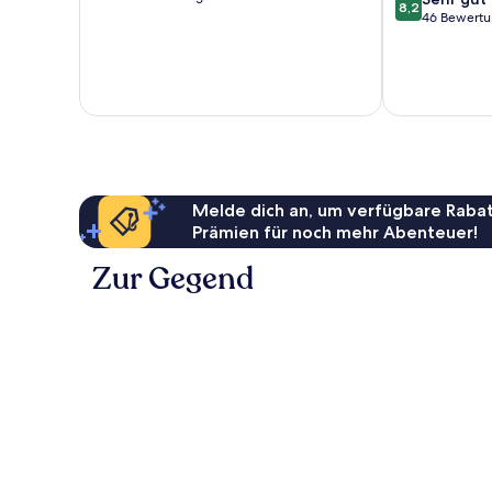
8,2
10,
von
46 Bewert
Wunderbar,
10,
69
Sehr
Bewertungen
gut,
46
Bewertungen
Melde dich an, um verfügbare Rabat
Prämien für noch mehr Abenteuer!
Zur Gegend