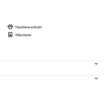
rtment | Hochwertige Bettwaren, Bügeleisen/Bügelbrett, kostenloses WLA
Haustiere erlaubt
Wäscherei