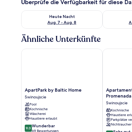
Überprüfe die Verfügbarkeit für diese D
Überprüfe die Verfügbarkeit für heute Nacht, Aug. 7
Überprüfe die
Heute Nacht
Aug. 7 - Aug. 8
A
Ähnliche Unterkünfte
ApartPark by Baltic Home
Apartamenty
ApartPark
Apartamenty
ApartPark by Baltic Home
Apartament
by
Sun
Promenada
Swinoujscie
Baltic
&
Swinoujscie
Pool
Home
Snow
Kochnische
Swinoujscie
Promenada
Kochnische
Wäscherei
Haustiere erl
Swinoujscie
Haustiere erlaubt
Parkplätze v
Nichtraucher
9.0
Wunderbar
9,0
von
69 Bewertungen
8.2
Sehr gut