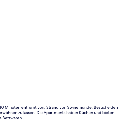
Standard-Stu
r 10 Minuten entfernt von: Strand von Swinemünde. Besuche den
rwöhnen zu lassen. Die Apartments haben Küchen und bieten
e Bettwaren.
Comfort-Apa