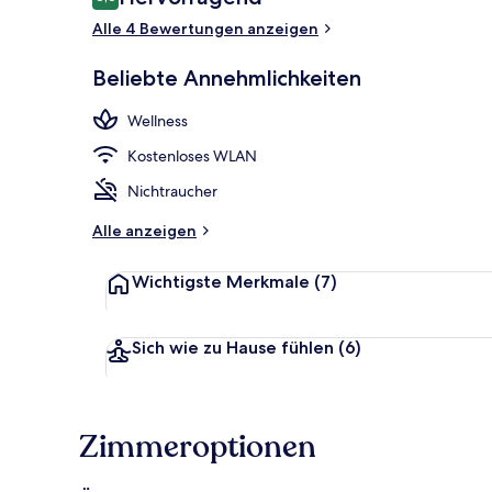
8,6 von 10.
Alle 4 Bewertungen anzeigen
Beliebte Annehmlichkeiten
Superior-Apa
Wellness
Kostenloses WLAN
Nichtraucher
Alle anzeigen
Wichtigste Merkmale
(7)
Sich wie zu Hause fühlen
(6)
Zimmeroptionen