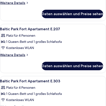
Fort
Weitere
Weitere Details
Apartament
Details
für
E.205
Daten auswählen und Preise sehen
Baltic
anzeigen
Park
Fort
Alle
Ein modernes Hotelzimmer mit Essber
4
Apartament
Baltic Park Fort Apartament E.207
Fotos
E.205
Platz für 4 Personen
für
1 Queen-Bett und 1 großes Schlafsofa
Baltic
Park
Kostenloses WLAN
Fort
Weitere
Weitere Details
Apartament
Details
für
E.207
Daten auswählen und Preise sehen
Baltic
anzeigen
Park
Fort
Alle
Baltic Park Fort Apartament E.303 | 
4
Apartament
Baltic Park Fort Apartament E.303
Fotos
E.207
Platz für 4 Personen
für
1 Queen-Bett und 1 großes Schlafsofa
Baltic
Park
Kostenloses WLAN
Fort