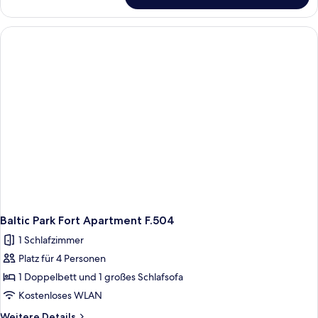
Baltic
Park
Fort
Apartment
F.311
Baltic Park Fort Apartment F.504
1 Schlafzimmer
Platz für 4 Personen
1 Doppelbett und 1 großes Schlafsofa
Kostenloses WLAN
Weitere
Weitere Details