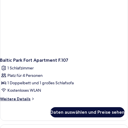
Baltic Park Fort Apartment F.107
1 Schlafzimmer
Platz für 4 Personen
1 Doppelbett und 1 großes Schlafsofa
Kostenloses WLAN
Weitere
Weitere Details
Details
für
Daten auswählen und Preise sehen
Baltic
Park
Fort