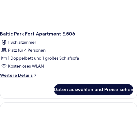
Baltic Park Fort Apartment E.506
1 Schlafzimmer
Platz für 4 Personen
1 Doppelbett und 1 großes Schlafsofa
Kostenloses WLAN
Weitere
Weitere Details
Details
für
Daten auswählen und Preise sehen
Baltic
Park
Fort
Apartment
E.506