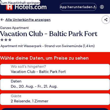
Zum Hauptinhalt springen
App herunterladen
Alle Unterkünfte anzeigen
Ganzes Apartment
Vacation Club - Baltic Park Fort
3.0-
Sterne-
Apartment mit Wasserpark - Strand von Swinemünde (1,4 km)
Unterkunft
Wähle deine Daten, um Preise zu sehen
Wo soll’s hingehen?
Daten
Gäste