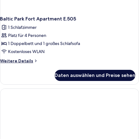
Baltic Park Fort Apartment E.505
1 Schlafzimmer
Platz für 4 Personen
1 Doppelbett und 1 großes Schlafsofa
Kostenloses WLAN
Weitere
Weitere Details
Details
für
Daten auswählen und Preise sehen
Baltic
Park
Fort
Apartment
E.505