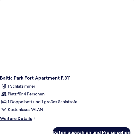
Apartment
F.107
Baltic Park Fort Apartment F.311
1 Schlafzimmer
Platz für 4 Personen
1 Doppelbett und 1 großes Schlafsofa
Kostenloses WLAN
Weitere
Weitere Details
Details
für
Daten auswählen und Preise sehen