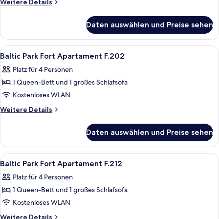
Weitere
Weitere Details
Apartament
Details
für
E.303
Daten auswählen und Preise sehen
Baltic
anzeigen
Park
Fort
Alle
Baltic Park Fort Apartament F.202 | 
5
Apartament
Baltic Park Fort Apartament F.202
Fotos
E.303
Platz für 4 Personen
für
1 Queen-Bett und 1 großes Schlafsofa
Baltic
Park
Kostenloses WLAN
Fort
Weitere
Weitere Details
Apartament
Details
für
F.202
Daten auswählen und Preise sehen
Baltic
anzeigen
Park
Fort
Alle
Ein modernes Hotelzimmer mit Fernseh
4
Apartament
Baltic Park Fort Apartament F.212
Fotos
F.202
Platz für 4 Personen
für
1 Queen-Bett und 1 großes Schlafsofa
Baltic
Park
Kostenloses WLAN
Fort
Weitere
Weitere Details