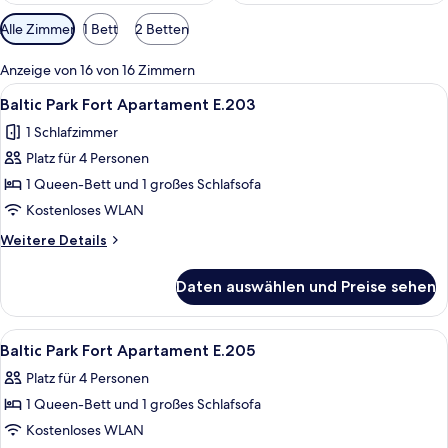
Verfügbare
Alle Zimmer
1 Bett
2 Betten
Filter
für
Anzeige von 16 von 16 Zimmern
Zimmer
Alle
Ein modernes Hotelzimmer mit Küchenz
4
Baltic Park Fort Apartament E.203
Fotos
1 Schlafzimmer
für
Platz für 4 Personen
Baltic
Park
1 Queen-Bett und 1 großes Schlafsofa
Fort
Kostenloses WLAN
Apartament
Weitere
Weitere Details
E.203
Details
anzeigen
für
Daten auswählen und Preise sehen
Baltic
Park
Fort
Alle
Ein Hotelzimmer mit einem großen Fla
4
Apartament
Baltic Park Fort Apartament E.205
Fotos
E.203
Platz für 4 Personen
für
1 Queen-Bett und 1 großes Schlafsofa
Baltic
Park
Kostenloses WLAN