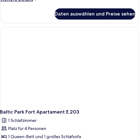
Details
für
Daten auswählen und Preise sehen
Baltic
Park
Fort
Apartment
F.504
Baltic Park Fort Apartament E.203
1 Schlafzimmer
Platz für 4 Personen
1 Queen-Bett und 1 großes Schlafsofa