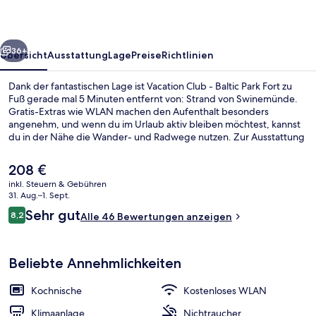
Park
Fort
rück
Weiter
36+
Übersicht
Ausstattung
Lage
Preise
Richtlinien
Dank der fantastischen Lage ist Vacation Club - Baltic Park Fort zu
Fuß gerade mal 5 Minuten entfernt von: Strand von Swinemünde.
Gratis-Extras wie WLAN machen den Aufenthalt besonders
angenehm, und wenn du im Urlaub aktiv bleiben möchtest, kannst
du in der Nähe die Wander- und Radwege nutzen. Zur Ausstattung
gehören ein Wasserpark und eine Terrasse; darüber hinaus bieten
die Apartments praktische Annehmlichkeiten wie Kühlschränke und
Der
208 €
Mikrowellen.
aktuelle
inkl. Steuern & Gebühren
Preis
31. Aug.–1. Sept.
Kinderbecken
beträgt
Bewertungen
Sehr gut
8,2
Alle 46 Bewertungen anzeigen
208 €.
8,2 von 10.
Beliebte Annehmlichkeiten
Kochnische
Kostenloses WLAN
Klimaanlage
Nichtraucher