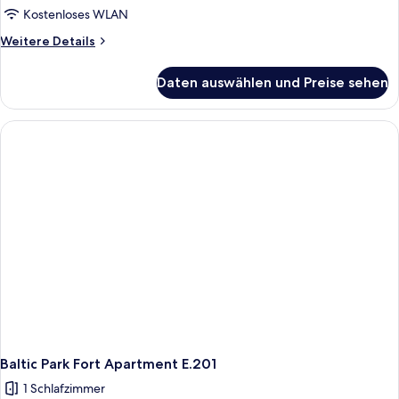
Kostenloses WLAN
Weitere
Weitere Details
Details
für
Daten auswählen und Preise sehen
Baltic
Park
Fort
Apartment
E.111
Baltic Park Fort Apartment E.201
1 Schlafzimmer