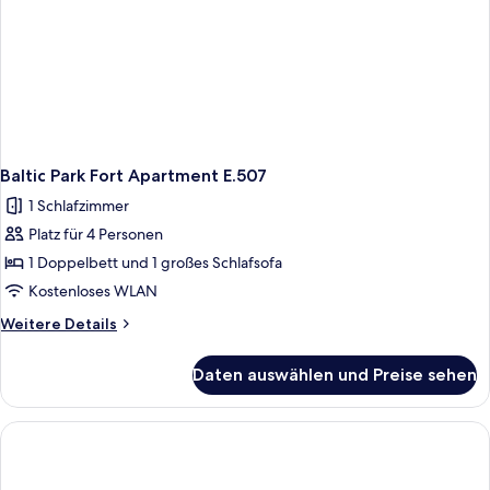
Baltic Park Fort Apartment E.507
1 Schlafzimmer
Platz für 4 Personen
1 Doppelbett und 1 großes Schlafsofa
Kostenloses WLAN
Weitere
Weitere Details
Details
für
Daten auswählen und Preise sehen
Baltic
Park
Fort
Apartment
E.507