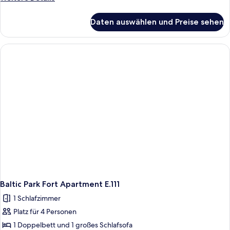
Apartament
Details
für
F.212
Daten auswählen und Preise sehen
Baltic
anzeigen
Park
Fort
Apartament
F.212
Baltic Park Fort Apartment E.111
1 Schlafzimmer
Platz für 4 Personen
1 Doppelbett und 1 großes Schlafsofa