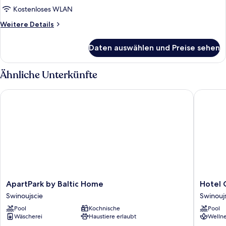
Kostenloses WLAN
Weitere
Weitere Details
Details
für
Daten auswählen und Preise sehen
Baltic
Park
Fort
Ähnliche Unterkünfte
Apartament
E.203
ApartPark by Baltic Home
Hotel Ce
ApartPark
Hotel
ApartPark by Baltic Home
Hotel 
by
Cesarski
Swinoujscie
Swinouj
Baltic
Ogrody
Pool
Kochnische
Pool
Home
Swinouj
Wäscherei
Haustiere erlaubt
Wellne
Swinoujscie