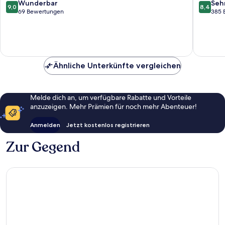
9.0
8.4
Wunderbar
Seh
9,0
8,4
von
von
69 Bewertungen
385 
10,
10,
Wunderbar,
Sehr
69
gut,
Bewertungen
385
Bewert
Ähnliche Unterkünfte vergleichen
Melde dich an, um verfügbare Rabatte und Vorteile
anzuzeigen. Mehr Prämien für noch mehr Abenteuer!
Anmelden
Jetzt kostenlos registrieren
Zur Gegend