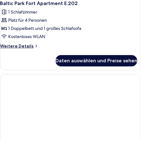
Baltic Park Fort Apartment E.202
1 Schlafzimmer
Platz für 4 Personen
1 Doppelbett und 1 großes Schlafsofa
Kostenloses WLAN
Weitere
Weitere Details
Details
für
Daten auswählen und Preise sehen
Baltic
Park
Fort
Apartment
E.202