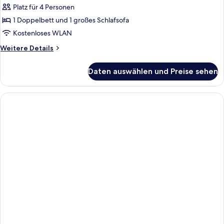
Platz für 4 Personen
1 Doppelbett und 1 großes Schlafsofa
Kostenloses WLAN
Weitere
Weitere Details
Details
für
Daten auswählen und Preise sehen
Baltic
Park
Fort
Apartment
E.201