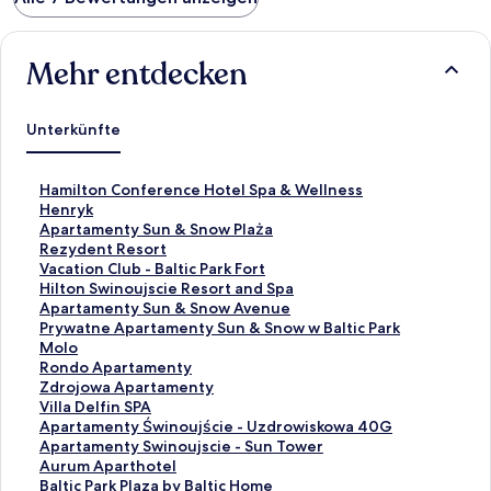
Mehr entdecken
Unterkünfte
L
Hamilton Conference Hotel Spa & Wellness
i
L
Henryk
n
i
L
Apartamenty Sun & Snow Plaża
k
n
i
L
Rezydent Resort
,
k
n
i
L
Vacation Club - Baltic Park Fort
d
,
k
n
i
L
Hilton Swinoujscie Resort and Spa
e
d
,
k
n
i
L
Apartamenty Sun & Snow Avenue
r
e
d
,
k
n
i
L
Prywatne Apartamenty Sun & Snow w Baltic Park
d
r
e
d
,
k
n
i
Molo
i
d
r
e
d
,
k
n
L
Rondo Apartamenty
e
i
d
r
e
d
,
k
i
L
Zdrojowa Apartamenty
f
e
i
d
r
e
d
,
n
i
L
Villa Delfin SPA
o
f
e
i
d
r
e
d
k
n
i
L
Apartamenty Świnoujście - Uzdrowiskowa 40G
l
o
f
e
i
d
r
e
,
k
n
i
L
Apartamenty Swinoujscie - Sun Tower
g
l
o
f
e
i
d
r
d
,
k
n
i
L
Aurum Aparthotel
e
g
l
o
f
e
i
d
e
d
,
k
n
i
L
Baltic Park Plaza by Baltic Home