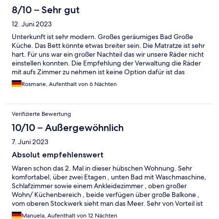
8/10 – Sehr gut
12. Juni 2023
Unterkunft ist sehr modern. Großes geräumiges Bad Große
Küche. Das Bett könnte etwas breiter sein. Die Matratze ist sehr
hart. Für uns war ein großer Nachteil das wir unsere Räder nicht
einstellen konnten. Die Empfehlung der Verwaltung die Räder
mit aufs Zimmer zu nehmen ist keine Option dafür ist das
Zimmer zu klein.
Rosmarie, Aufenthalt von 6 Nächten
Verifizierte Bewertung
10/10 – Außergewöhnlich
7. Juni 2023
Absolut empfehlenswert
Waren schon das 2. Mal in dieser hübschen Wohnung. Sehr
komfortabel, über zwei Etagen , unten Bad mit Waschmaschine,
Schlafzimmer sowie einem Ankleidezimmer , oben großer
Wohn/ Küchenbereich , beide verfügen über große Balkone ,
vom oberen Stockwerk sieht man das Meer. Sehr von Vorteil ist
ein zugehöriger Parkplatz in der Tiefgarage ( kostenpflichtig ) .
Manuela, Aufenthalt von 12 Nächten