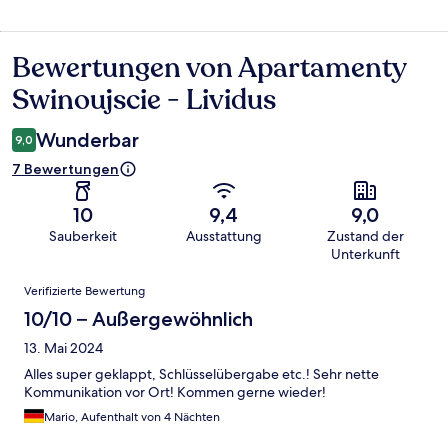
Bewertungen von Apartamenty
Bewertungen
Swinoujscie - Lividus
Wunderbar
9,0
7 Bewertungen
10
9,4
9,0
Sauberkeit
Ausstattung
Zustand der
Unterkunft
Bewertungen
Verifizierte Bewertung
10/10 – Außergewöhnlich
13. Mai 2024
Alles super geklappt, Schlüsselübergabe etc.! Sehr nette
Kommunikation vor Ort! Kommen gerne wieder!
Mario, Aufenthalt von 4 Nächten