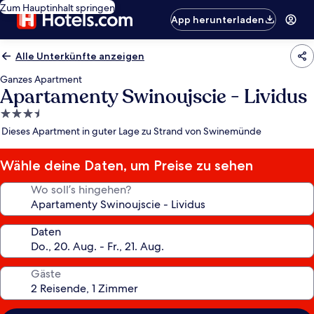
Zum Hauptinhalt springen
App herunterladen
Alle Unterkünfte anzeigen
Ganzes Apartment
Apartamenty Swinoujscie - Lividus
3.5-
Sterne-
Dieses Apartment in guter Lage zu Strand von Swinemünde
Unterkunft
Wähle deine Daten, um Preise zu sehen
Wo soll’s hingehen?
Daten
Gäste