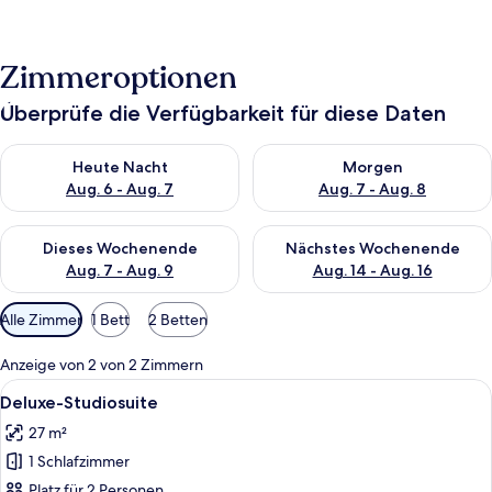
Zimmeroptionen
Überprüfe die Verfügbarkeit für diese Daten
Überprüfe die Verfügbarkeit für heute Nacht, Aug. 6 - Aug. 7.
Überprüfe die Verfügbarkeit f
Heute Nacht
Morgen
Aug. 6 - Aug. 7
Aug. 7 - Aug. 8
Überprüfe die Verfügbarkeit für dieses Wochenende, Aug. 7 - 
Überprüfe die Verfügbarkeit f
Dieses Wochenende
Nächstes Wochenende
Aug. 7 - Aug. 9
Aug. 14 - Aug. 16
Verfügbare
Alle Zimmer
1 Bett
2 Betten
Filter
für
Anzeige von 2 von 2 Zimmern
Zimmer
Alle
Ein Hotelzimmer mit einem Bett, einem
7
Deluxe-Studiosuite
Fotos
27 m²
für
1 Schlafzimmer
Deluxe-
Studiosuite
Platz für 2 Personen