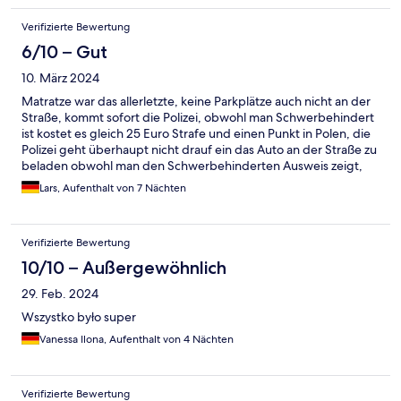
Verifizierte Bewertung
6/10 – Gut
10. März 2024
Matratze war das allerletzte, keine Parkplätze auch nicht an der
Straße, kommt sofort die Polizei, obwohl man Schwerbehindert
ist kostet es gleich 25 Euro Strafe und einen Punkt in Polen, die
Polizei geht überhaupt nicht drauf ein das Auto an der Straße zu
beladen obwohl man den Schwerbehinderten Ausweis zeigt,
Parkplatz Anmietung neben der Unterkunft für eine Woche um
Lars, Aufenthalt von 7 Nächten
die 240 Euro, sollte man sich wirklich gut überlegen Bei dem
Anbieter
Verifizierte Bewertung
10/10 – Außergewöhnlich
29. Feb. 2024
Wszystko było super
Vanessa Ilona, Aufenthalt von 4 Nächten
Verifizierte Bewertung