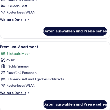
anzeigen
1 Queen-Bett
Kostenloses WLAN
Weitere
Weitere Details
Details
für
Daten auswählen und Preise sehen
Deluxe-
Studiosuite
Alle
Ein modernes Wohnzimmer mit einer C
16
Premium-Apartment
Fotos
Blick aufs Meer
für
59 m²
Premium-
Apartment
1 Schlafzimmer
anzeigen
Platz für 4 Personen
1 Queen-Bett und 1 großes Schlafsofa
Kostenloses WLAN
Weitere
Weitere Details
Details
für
Daten auswählen und Preise sehen
Premium-