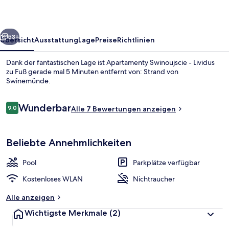
rück
Weiter
53+
Übersicht
Ausstattung
Lage
Preise
Richtlinien
Dank der fantastischen Lage ist Apartamenty Swinoujscie - Lividus
zu Fuß gerade mal 5 Minuten entfernt von: Strand von
Swinemünde.
Bewertungen
Wunderbar
9,0
Alle 7 Bewertungen anzeigen
9,0 von 10.
Beliebte Annehmlichkeiten
Innenbereich
Pool
Parkplätze verfügbar
Kostenloses WLAN
Nichtraucher
Alle anzeigen
Wichtigste Merkmale
(2)