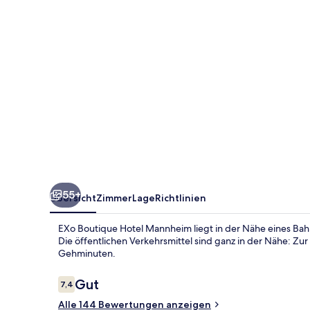
55+
Übersicht
Zimmer
Lage
Richtlinien
EXo Boutique Hotel Mannheim liegt in der Nähe eines Ba
Die öffentlichen Verkehrsmittel sind ganz in der Nähe: Zu
Gehminuten.
Bewertungen
Gut
7,4
7,4 von 10.
Alle 144 Bewertungen anzeigen