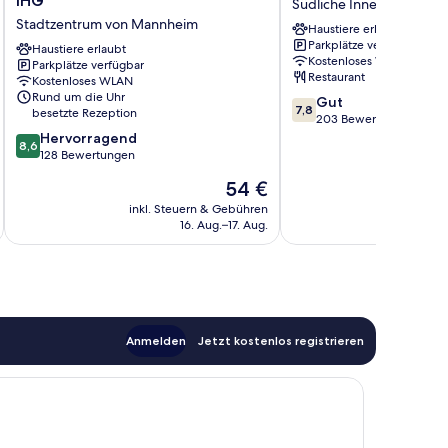
IHG
Südliche Innenstadt
Mannheim
Ludwigshafen
Stadtzentrum von Mannheim
Haustiere erlaubt
City
City
Parkplätze verfügbar
by
Haustiere erlaubt
Südliche
Kostenloses WLAN
Parkplätze verfügbar
IHG
Innenstadt
Restaurant
Kostenloses WLAN
Stadtzentrum
Rund um die Uhr
7.8
Gut
von
7,8
besetzte Rezeption
von
203 Bewertungen
Mannheim
8.6
10,
Hervorragend
8,6
von
Gut,
128 Bewertungen
10,
203
Der
54 €
Hervorragend,
Bewertungen
Preis
128
inkl. Steuern & Gebühren
inkl. S
beträgt
16. Aug.–17. Aug.
Bewertungen
54 €
Anmelden
Jetzt kostenlos registrieren