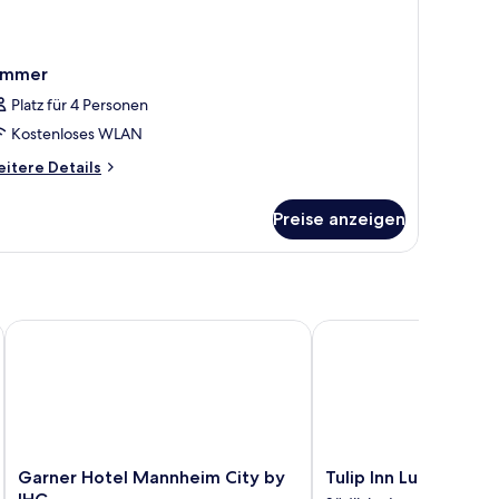
immer
Platz für 4 Personen
Kostenloses WLAN
itere
itere Details
tails
r
Preise anzeigen
immer
Garner Hotel Mannheim City by IHG
Tulip Inn Ludwigshafen
Garner
Tulip
Garner Hotel Mannheim City by
Tulip Inn Ludwigshaf
Hotel
Inn