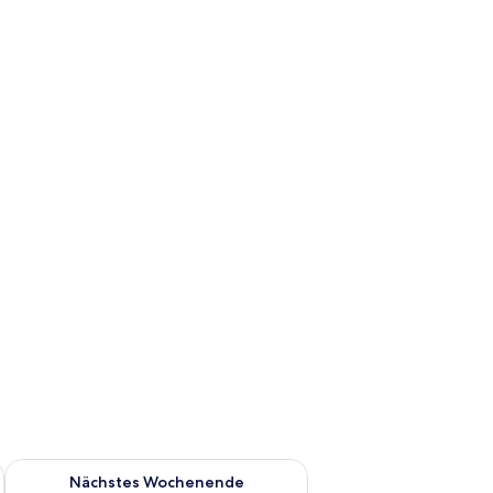
es Wochenende, Aug. 14 - Aug. 16.
Überprüfe die Verfügbarkeit für nächstes Wochenende, Aug. 2
Nächstes Wochenende