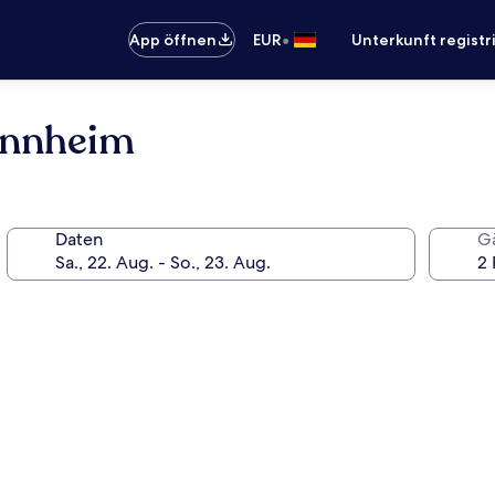
•
App öffnen
EUR
Unterkunft registr
annheim
Daten
G