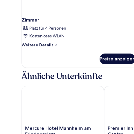
Zimmer
Platz für 4 Personen
Kostenloses WLAN
Weitere
Weitere Details
Details
für
Preise anzeige
Zimmer
Ähnliche Unterkünfte
Mercure Hotel Mannheim am Friedensplatz
Premier Inn 
Mercure
Premier
Mercure Hotel Mannheim am
Premier In
Hotel
Inn