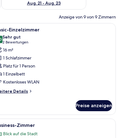
Aug. 21 - Aug. 23
Anzeige von 9 von 9 Zimmern
ptopgeeigneter Arbeitsplatz
le
Allergikerbettwaren, Schreibtisch, laptopgeei
20
sic-Einzelzimmer
otos
Sehr gut
ür
0
8,0 von 10
(2
2 Bewertungen
asic-
Bewertungen)
16 m²
inzelzimmer
1 Schlafzimmer
nzeigen
Platz für 1 Person
1 Einzelbett
Kostenloses WLAN
itere
itere Details
tails
r
Preise anzeigen
sic-
nzelzimmer
er.
ptopgeeigneter Arbeitsplatz
le
Allergikerbettwaren, Schreibtisch, laptopgeei
22
usiness-Zimmer
otos
Blick auf die Stadt
ür