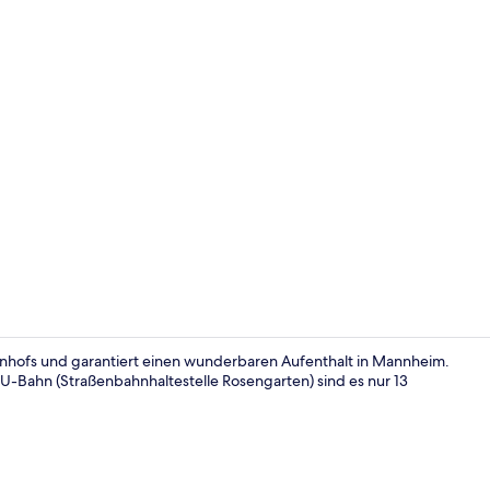
Ausblick vo
hnhofs und garantiert einen wunderbaren Aufenthalt in Mannheim.
r U-Bahn (Straßenbahnhaltestelle Rosengarten) sind es nur 13
Tägliches F