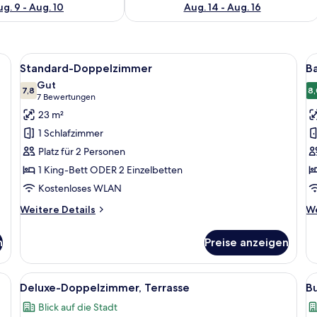
g. 9 - Aug. 10
Aug. 14 - Aug. 16
sch, laptopgeeigneter Arbeitsplatz
Alle
Allergikerbettwaren, Schreibtisch, la
Al
23
Standard-Doppelzimmer
Ba
Fotos
F
Gut
für
7,8
f
8,
7,8 von 10
(7
7 Bewertungen
Standard-
B
Bewertungen)
23 m²
Doppelzimmer
E
1 Schlafzimmer
anzeigen
a
Platz für 2 Personen
1 King-Bett ODER 2 Einzelbetten
Kostenloses WLAN
Weitere
We
Weitere Details
We
Details
De
für
fü
n
Preise anzeigen
Standard-
Ba
Doppelzimmer
Ei
wei Sesseln, einem kleinen Tisch und Blick auf Gebäude durch große Fenst
Alle
Allergikerbettwaren, Schreibtisch, la
Al
23
Deluxe-Doppelzimmer, Terrasse
B
Fotos
F
Blick auf die Stadt
für
f