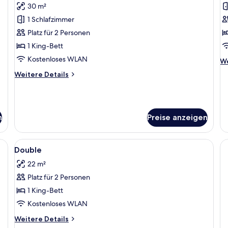
30 m²
Deluxe-
B
Doppelzimmer,
Z
1 Schlafzimmer
Terrasse
a
Platz für 2 Personen
anzeigen
1 King-Bett
Kostenloses WLAN
We
We
De
Weitere
Weitere Details
fü
Details
Bu
für
Z
Deluxe-
Doppelzimmer,
n
Preise anzeigen
Terrasse
Alle
Allergikerbettwaren, Schreibtisch, la
6
Double
Fotos
22 m²
für
Platz für 2 Personen
Double
anzeigen
1 King-Bett
Kostenloses WLAN
Weitere
Weitere Details
Details