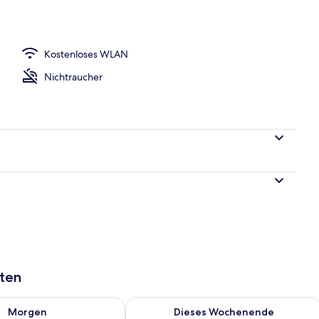
twaren, Schreibtisch, laptopgeeigneter Arbeitsplatz
Kostenloses WLAN
Nichtraucher
aten
 - Aug. 9.
 Verfügbarkeit für morgen, Aug. 9 - Aug. 10.
Überprüfe die Verfügbarkeit für dies
Morgen
Dieses Wochenende