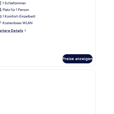
1 Schlafzimmer
usiness-
immer
Platz für 1 Person
nzeigen
1 Komfort-Einzelbett
Kostenloses WLAN
itere
itere Details
tails
r
siness-
immer
Preise anzeigen
ptopgeeigneter Arbeitsplatz