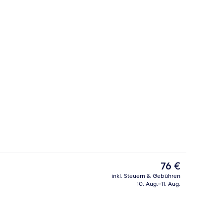
m Zimmer
Dachterrasse
Der
76 €
aktuelle
inkl. Steuern & Gebühren
Preis
10. Aug.–11. Aug.
rühstücksbuffet gegen Gebühr
Rezeption
beträgt
76 €.