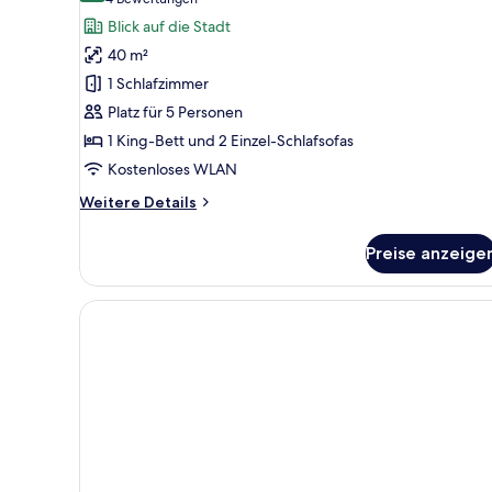
(4
Business-
Bewertungen)
Blick auf die Stadt
Studiosuite,
40 m²
Terrasse
1 Schlafzimmer
anzeigen
Platz für 5 Personen
1 King-Bett und 2 Einzel-Schlafsofas
Kostenloses WLAN
Weitere
Weitere Details
Details
für
Preise anzeige
Business-
Studiosuite,
Terrasse