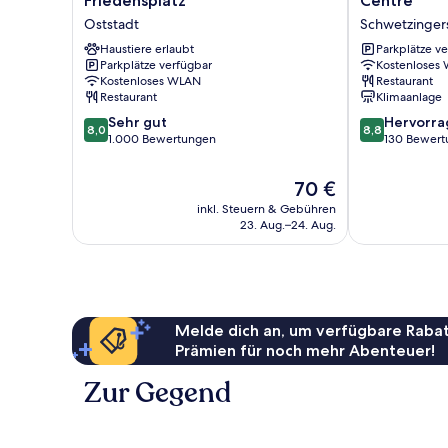
Friedensplatz
Centre
Mannheim
Mannheim
Oststadt
Schwetzinger
am
City
Friedensplatz
Haustiere erlaubt
Centre
Parkplätze v
Parkplätze verfügbar
Kostenloses
Oststadt
Schwetzinger
Kostenloses WLAN
Restaurant
Restaurant
Klimaanlage
8.0
8.8
Sehr gut
Hervorr
8,0
8,8
von
von
1.000 Bewertungen
130 Bewert
10,
10,
Sehr
Hervorragend
Der
70 €
gut,
130
Preis
inkl. Steuern & Gebühren
1.000
Bewertungen
beträgt
23. Aug.–24. Aug.
Bewertungen
70 €
Melde dich an, um verfügbare Rabat
Prämien für noch mehr Abenteuer!
Zur Gegend