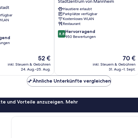
Stadtzentrum von Mannheim
Am
stadt
Haustiere erlaubt
Rathaus
Parkplätze verfügbar
erfügbar
Stadtzentrum
Kostenloses WLAN
 WLAN
stadt
von
Restaurant
Mannheim
8.8
Hervorragend
8,8
von
950 Bewertungen
agend
10,
ungen
Hervorragend,
950
,
Der
Der
52 €
70 €
Bewertungen
Preis
Preis
inkl. Steuern & Gebühren
inkl. Steuern & Gebühren
beträgt
beträgt
24. Aug.–25. Aug.
31. Aug.–1. Sept.
52 €
70 €
Ähnliche Unterkünfte vergleichen
te und Vorteile anzuzeigen. Mehr