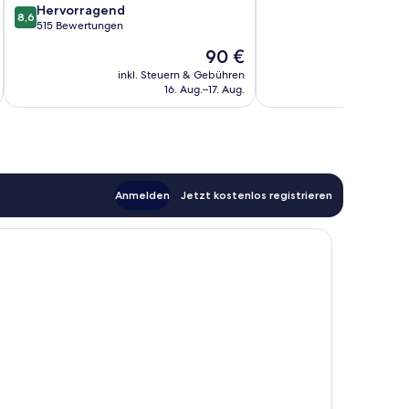
8.6
Hervorragend
10,
8,6
von
515 Bewertungen
Wunderbar,
10,
628
Der
90 €
Hervorragend,
Bewertungen
Preis
515
inkl. Steuern & Gebühren
inkl. S
beträgt
16. Aug.–17. Aug.
Bewertungen
90 €
Anmelden
Jetzt kostenlos registrieren