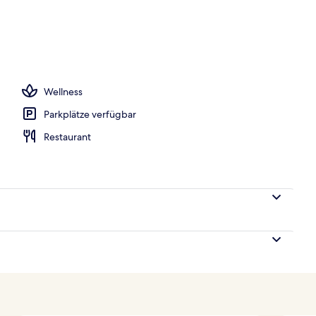
-Suite, 1 Schlafzimmer, Kamin | Hochwertige Bettwaren, Daunenbettdecken, P
Wellness
Parkplätze verfügbar
Restaurant