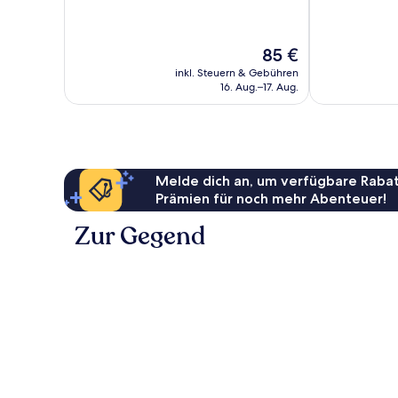
Hervorragend,
Hervorragend
1.013
1.002
Bewertungen
Bewertungen
Der
85 €
Preis
inkl. Steuern & Gebühren
beträgt
16. Aug.–17. Aug.
85 €
Melde dich an, um verfügbare Rabat
Prämien für noch mehr Abenteuer!
Zur Gegend