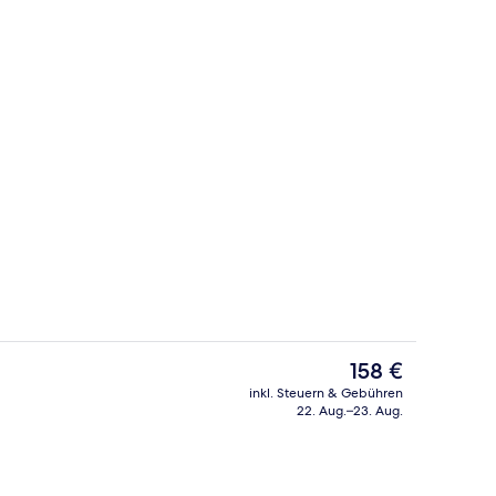
, 1 Schlafzimmer | Hochwertige Bettwaren, Daunenbettdecken, Pillowtop-Be
Tägliches Frühstücksbuffet gegen Ge
Der
158 €
aktuelle
inkl. Steuern & Gebühren
Preis
22. Aug.–23. Aug.
Bankettsaal
beträgt
158 €.