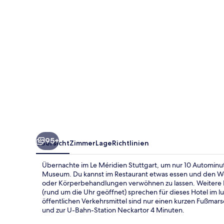
95+
Übersicht
Zimmer
Lage
Richtlinien
Übernachte im Le Méridien Stuttgart, um nur 10 Autominu
Museum. Du kannst im Restaurant etwas essen und den W
oder Körperbehandlungen verwöhnen zu lassen. Weitere Hi
(rund um die Uhr geöffnet) sprechen für dieses Hotel im lu
öffentlichen Verkehrsmittel sind nur einen kurzen Fußmars
und zur U-Bahn-Station Neckartor 4 Minuten.