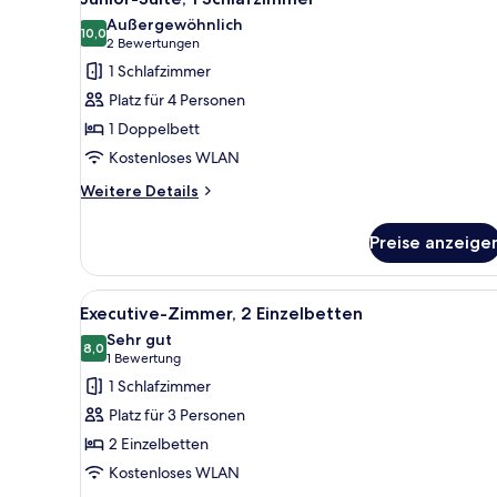
Fotos
Außergewöhnlich
für
10,0
10,0 von 10
(2
2 Bewertungen
Junior-
Bewertungen)
1 Schlafzimmer
Suite,
Platz für 4 Personen
1
1 Doppelbett
Schlafzimmer
Kostenloses WLAN
anzeigen
Weitere
Weitere Details
Details
für
Preise anzeige
Junior-
Suite,
1
Alle
Ein Hotelzimmer mit einem groß
6
Schlafzimmer
Executive-Zimmer, 2 Einzelbetten
Fotos
Sehr gut
für
8,0
8,0 von 10
(1
1 Bewertung
Executive-
Bewertung)
1 Schlafzimmer
Zimmer,
Platz für 3 Personen
2 Einzelbetten
2 Einzelbetten
anzeigen
Kostenloses WLAN