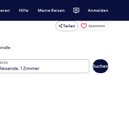
ieren
Hilfe
Meine Reisen
Anmelden
Teilen
Speichern
straße
äste
Suchen