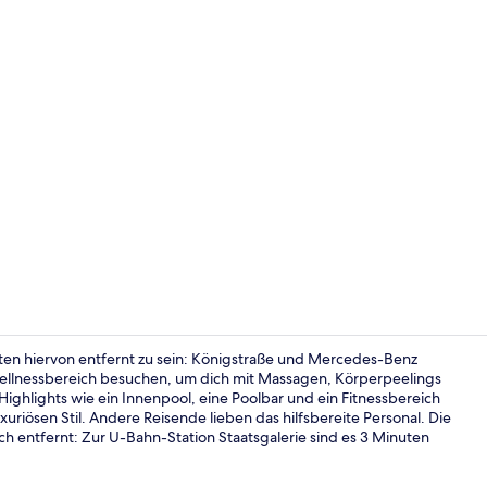
Junior-Suite
ten hiervon entfernt zu sein: Königstraße und Mercedes-Benz
ellnessbereich besuchen, um dich mit Massagen, Körperpeelings
ghlights wie ein Innenpool, eine Poolbar und ein Fitnessbereich
Innenpool
xuriösen Stil. Andere Reisende lieben das hilfsbereite Personal. Die
ch entfernt: Zur U-Bahn-Station Staatsgalerie sind es 3 Minuten