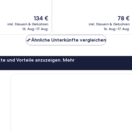
,
Hervorragend,
1.005
Bewertungen
Der
Der
134 €
78 €
Preis
Preis
inkl. Steuern & Gebühren
inkl. Steuern & Gebühren
beträgt
beträgt
16. Aug.–17. Aug.
16. Aug.–17. Aug.
134 €
78 €
Ähnliche Unterkünfte vergleichen
te und Vorteile anzuzeigen. Mehr