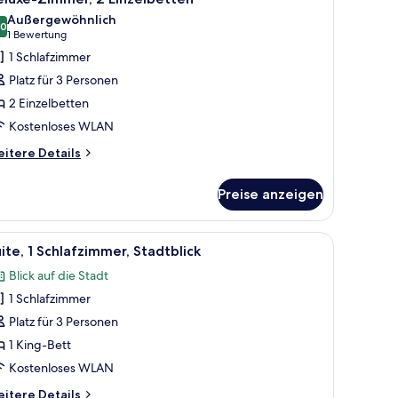
otos
Außergewöhnlich
ür
,0
10,0 von 10
(1
1 Bewertung
eluxe-
Bewertung)
1 Schlafzimmer
immer,
Platz für 3 Personen
 Einzelbetten
2 Einzelbetten
nzeigen
Kostenloses WLAN
itere
itere Details
tails
r
Preise anzeigen
luxe-
mmer,
Einzelbetten
m Schreibtisch, einem Stuhl und einem großen Fenster mit Blick auf die Stadt
le
Ein modernes Zimmer mit großem Fenster, ein
8
ite, 1 Schlafzimmer, Stadtblick
otos
Blick auf die Stadt
ür
1 Schlafzimmer
ite,
Platz für 3 Personen
chlafzimmer,
1 King-Bett
tadtblick
Kostenloses WLAN
nzeigen
itere
itere Details