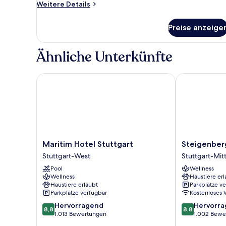
Weitere
Weitere Details
Details
für
Preise anzeige
Executive-
Zimmer,
2 Einzelbetten
Ähnliche Unterkünfte
Maritim Hotel Stuttgart
Steigenberge
Maritim
Steigenberge
Maritim Hotel Stuttgart
Steigenber
Hotel
Graf
Stuttgart-West
Stuttgart-Mit
Stuttgart
Zeppelin
Pool
Wellness
Stuttgart-
Stuttgart-
Wellness
Haustiere erl
West
Mitte
Haustiere erlaubt
Parkplätze v
Parkplätze verfügbar
Kostenloses
8.8
8.8
Hervorragend
Hervorr
8,8
8,8
von
von
1.013 Bewertungen
1.002 Bewe
10,
10,