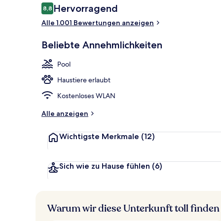
Bewertungen
Hervorragend
8,8
8,8 von 10.
Alle 1.001 Bewertungen anzeigen
Presidential
Beliebte Annehmlichkeiten
Pool
Haustiere erlaubt
Kostenloses WLAN
Alle anzeigen
Wichtigste Merkmale
(12)
Sich wie zu Hause fühlen
(6)
Warum wir diese Unterkunft toll finden