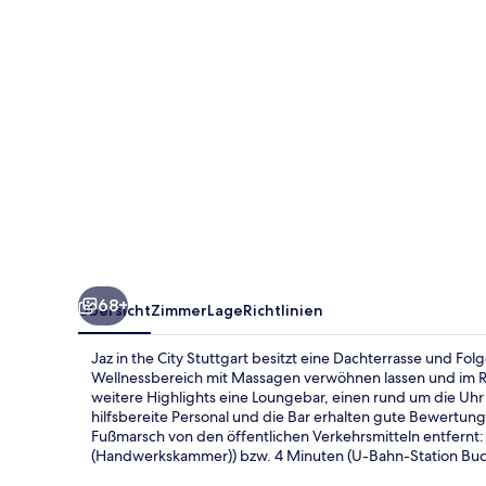
Stuttgart
68+
Übersicht
Zimmer
Lage
Richtlinien
Jaz in the City Stuttgart besitzt eine Dachterrasse und Fo
Wellnessbereich mit Massagen verwöhnen lassen und im Rest
weitere Highlights eine Loungebar, einen rund um die Uhr
hilfsbereite Personal und die Bar erhalten gute Bewertun
Fußmarsch von den öffentlichen Verkehrsmitteln entfernt:
(Handwerkskammer)) bzw. 4 Minuten (U-Bahn-Station Buda