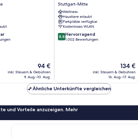
Graf
te
Stuttgart-Mitte
Zeppelin
Wellness
Stuttgart-
Haustiere erlaubt
Mitte
Parkplätze verfügbar
aubt
Kostenloses WLAN
8.8
ar
Hervorragend
8,8
von
tungen
1.002 Bewertungen
10,
Hervorragend,
1.002
Bewertungen
Der
Der
94 €
134 €
Preis
Preis
inkl. Steuern & Gebühren
inkl. Steuern & Gebühren
beträgt
beträgt
9. Aug.–10. Aug.
16. Aug.–17. Aug.
94 €
134 €
Ähnliche Unterkünfte vergleichen
te und Vorteile anzuzeigen. Mehr