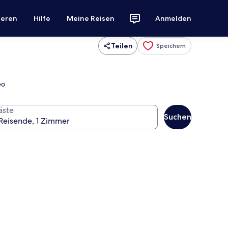
ieren
Hilfe
Meine Reisen
Anmelden
Teilen
Speichern
eo
äste
Suchen