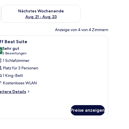
es Wochenende, Aug. 14 - Aug. 16.
Überprüfe die Verfügbarkeit für nächstes Wochenende, Aug. 2
Nächstes Wochenende
Aug. 21 - Aug. 23
Anzeige von 4 von 4 Zimmern
Spiegel, Waschtisch und Handtuchhalter.
le
Ein modernes Wohnzimmer mit einem roten Ses
6
f Beat Suite
otos
Sehr gut
ür
0
8,0 von 10
(2
2 Bewertungen
ff
Bewertungen)
1 Schlafzimmer
eat
Platz für 3 Personen
uite
1 King-Bett
nzeigen
Kostenloses WLAN
itere
itere Details
tails
r
f
Preise anzeigen
at
ite