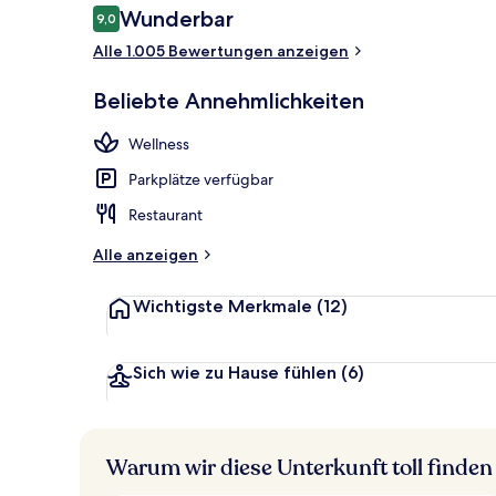
Bewertungen
Wunderbar
9,0
9,0 von 10.
Alle 1.005 Bewertungen anzeigen
Bar (in der U
Beliebte Annehmlichkeiten
Wellness
Parkplätze verfügbar
Restaurant
Alle anzeigen
Wichtigste Merkmale
(12)
Sich wie zu Hause fühlen
(6)
Warum wir diese Unterkunft toll finden