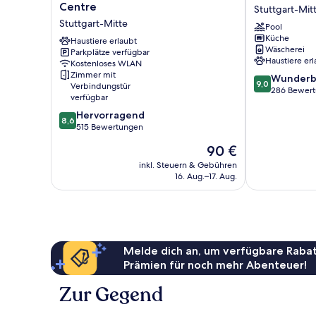
by
Apartment
Centre
Stuttgart-Mit
Hilton
Hotel
Stuttgart-Mitte
Pool
Stuttgart
Stuttgart
Küche
City
Haustiere erlaubt
Stuttgart-
Wäscherei
Parkplätze verfügbar
Centre
Mitte
Haustiere erl
Kostenloses WLAN
Stuttgart-
Zimmer mit
9.0
Wunderb
Mitte
9,0
Verbindungstür
von
286 Bewer
verfügbar
10,
8.6
Hervorragend
Wunderbar,
8,6
von
515 Bewertungen
286
10,
Bewertungen
Der
90 €
Hervorragend,
Preis
515
inkl. Steuern & Gebühren
beträgt
16. Aug.–17. Aug.
Bewertungen
90 €
Melde dich an, um verfügbare Rabat
Prämien für noch mehr Abenteuer!
Zur Gegend