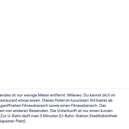
Bar (in der 
lgendes ist nur wenige Meter entfernt: Milaneo. Du kannst dich im
aurant etwas essen. Dieses Hotel im luxuriösen Stil bietet als
 geöffneten Fitnessbereich sowie einen Fitnessbereich. Das
Außenberei
gen von anderen Reisenden. Die Unterkunft ist nur einen kurzen
 Zur U-Bahn läuft man 3 Minuten (U-Bahn-Station Stadtbibliothek
pester Platz).