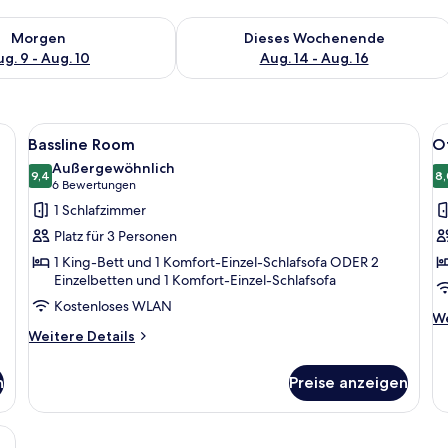
 - Aug. 9.
 Verfügbarkeit für morgen, Aug. 9 - Aug. 10.
Überprüfe die Verfügbarkeit für dies
Morgen
Dieses Wochenende
g. 9 - Aug. 10
Aug. 14 - Aug. 16
großem Spiegel, Waschtisch und Handtuchhalter.
Alle
Ein modernes Badezimmer mit großem 
Al
7
Bassline Room
Of
Fotos
F
Außergewöhnlich
für
9,4
f
8,
9,4 von 10
(6
6 Bewertungen
Bassline
O
Bewertungen)
1 Schlafzimmer
Room
B
Platz für 3 Personen
anzeigen
S
1 King-Bett und 1 Komfort-Einzel-Schlafsofa ODER 2
a
Einzelbetten und 1 Komfort-Einzel-Schlafsofa
Kostenloses WLAN
We
We
Weitere
De
Weitere Details
Details
fü
für
Of
n
Preise anzeigen
Bassline
Be
Room
Su
nd mit dem Text 'jaz in the city'.