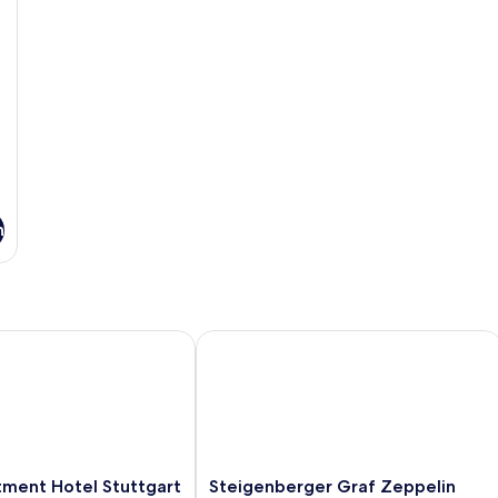
n
nt Hotel Stuttgart
Steigenberger Graf Zeppelin
Steigenberger
tment Hotel Stuttgart
Steigenberger Graf Zeppelin