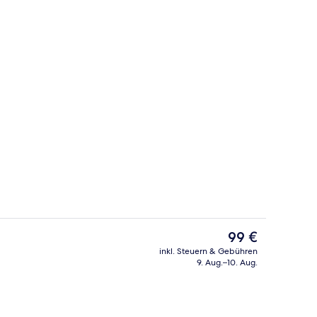
Unterkunft)
Allergikerbettwaren, Minibar, Zimmers
Der
99 €
aktuelle
inkl. Steuern & Gebühren
Preis
9. Aug.–10. Aug.
ch
Dampfbad
beträgt
99 €.