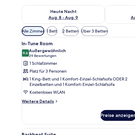
Überprüfe die Verfügbarkeit für heute Nacht, Aug. 8
Überprüfe die
Heute Nacht
Aug. 8 - Aug. 9
Au
Verfügbare
Alle Zimmer
1 Bett
2 Betten
Über 3 Betten
Filter
Alle
Ein modernes Badezimmer mit 
für
7
In-Tune Room
Fotos
Zimmer
Außergewöhnlich
für
9,6
9,6 von 10
(29
29 Bewertungen
In-
Bewertungen)
1 Schlafzimmer
Tune
Platz für 3 Personen
Room
1 King-Bett und 1 Komfort-Einzel-Schlafsofa ODER 2
anzeigen
Einzelbetten und 1 Komfort-Einzel-Schlafsofa
Kostenloses WLAN
Weitere
Weitere Details
Details
für
Preise anzeige
In-
Tune
Room
Alle
Ein zusammengerollter Gegensta
6
Backbeat Suite