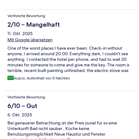
improvement.
Verifizierte Bewertung
2/10 – Mangelhaft
11. Okt. 2025
Mit Google übersetzen
One of the worst places I have ever been. Check-in without
anyone, I arrived around 20:00. Everything dark, I couldn't see
anything. I contacted the hotel per phone, and had to wait 30
minutes for someone to come and give me the key. The room is
terrible, recent built painting unfinished, the electric stove was
not working. Wifi??? Does not work, every 5 minutes it
Acacio, Aufenthalt von 5 Nächten
automatically disconnects. Terrible bed and mattress.
Bathroom? 0.75 m2 and I almost got burnt because the water
temperature was crazy. I would NEVER recommend this place to
Verifizierte Bewertung
my worst enemy. I hope Hotels.com give me some free days
reservation for advising me this terrible place.
6/10 – Gut
6. Okt. 2025
Bei genauerer Betrachtung,ist der Preis zuviel für so eine
Unterkunft Bad nicht sauber , Küche keine
Benutzungsmöglichkeit Neue Haustür und Fenster