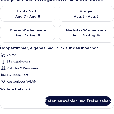
Überprüfe die Verfügbarkeit für heute Nacht, Aug. 7 - Aug. 8.
Überprüfe die Verfügbarkeit f
Heute Nacht
Morgen
Aug. 7 - Aug. 8
Aug. 8 - Aug. 9
Überprüfe die Verfügbarkeit für dieses Wochenende, Aug. 7 - 
Überprüfe die Verfügbarkeit f
Dieses Wochenende
Nächstes Wochenende
Aug. 7 - Aug. 9
Aug. 14 - Aug. 16
Alle
Ein Schlafzimmer mit Bett, Kissen, ei
21
Doppelzimmer, eigenes Bad, Blick auf den Innenhof
Fotos
25 m²
für
1 Schlafzimmer
Doppelzimmer,
eigenes
Platz für 2 Personen
Bad,
1 Queen-Bett
Blick
Kostenloses WLAN
auf
Weitere
Weitere Details
den
Details
Innenhof
für
Daten auswählen und Preise sehen
Doppelzimmer,
anzeigen
eigenes
Bad,
Ein modernes Schlafzimmer mit Bett, S