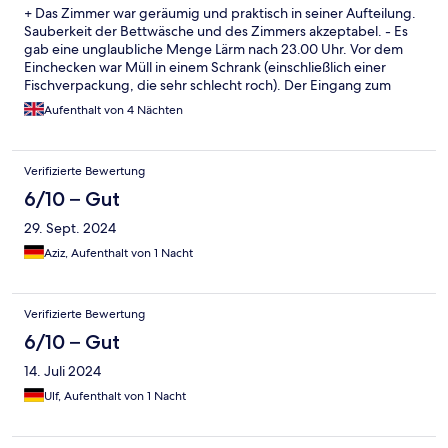
+ Das Zimmer war geräumig und praktisch in seiner Aufteilung.
Sauberkeit der Bettwäsche und des Zimmers akzeptabel. - Es
gab eine unglaubliche Menge Lärm nach 23.00 Uhr. Vor dem
Einchecken war Müll in einem Schrank (einschließlich einer
Fischverpackung, die sehr schlecht roch). Der Eingang zum
Hotel ist sehr leicht zu übersehen. Die Gegend ist industriell und
Aufenthalt von 4 Nächten
nicht wirklich geeignet. Das Hotel ist noch teilweise unvollendet
und die Lobby ist besonders unattraktiv. Das Zimmer war nicht
so teuer, aber selbst für diesen Preis gibt es bessere
Verifizierte Bewertung
Alternativen.
6/10 – Gut
29. Sept. 2024
Aziz, Aufenthalt von 1 Nacht
Verifizierte Bewertung
6/10 – Gut
14. Juli 2024
Ulf, Aufenthalt von 1 Nacht