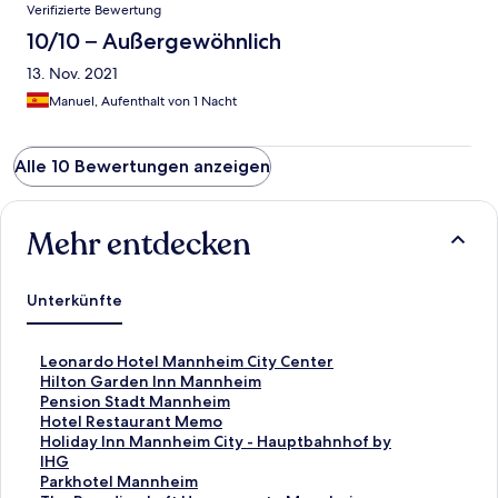
Verifizierte Bewertung
10/10 – Außergewöhnlich
13. Nov. 2021
Manuel, Aufenthalt von 1 Nacht
Alle 10 Bewertungen anzeigen
Mehr entdecken
Unterkünfte
L
Leonardo Hotel Mannheim City Center
i
L
Hilton Garden Inn Mannheim
n
i
L
Pension Stadt Mannheim
k
n
i
L
Hotel Restaurant Memo
,
k
n
i
L
Holiday Inn Mannheim City - Hauptbahnhof by
d
,
k
n
i
IHG
e
d
,
k
n
L
Parkhotel Mannheim