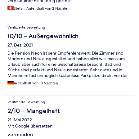
verbaut,aber nicht fertig gestellt
Stefan, Aufenthalt von 2 Nächten
Verifizierte Bewertung
10/10 – Außergewöhnlich
27. Dez. 2021
Die Pension Neon ist sehr Empfehlenswert. Die Zimmer sind
Modern und Neu ausgestattet und haben alles was man zum
Urlaub aber auch für eine Geschäftsreise braucht. Bad und
Küche sind perfekt und Neu ausgestattet. Sehr gute und in
Mannheim fast unmöglich kostenlose Parkplätze direkt vor der
Tür!!! Sehr ruhig gelegen,perfekt zum Ausruhen aber auch zum
Aufenthalt von 13 Nächten
Arbeiten wenn man Geschäftlich dort ist. Die Lage ist einfach
Perfekt. Sehr ruhige Straße mit mehr als ausreichend kostenlose
Parkplätze. Lebensmittelgeschäfte, Shopping und Restaurants
Verifizierte Bewertung
fußläufig erreichbar.S- Bahn und Bus sind auch direkt
erreichbar. Noch eins ist sehr Lobenswert. Der Vermieter der
2/10 – Mangelhaft
Pension Neon ist einfach der beste:-) Sehr sehr freundlich und
21. Mai 2022
hilfsbereit. Hat jeden Wunsch sofort erfüllt und hat immer ein
Lächeln für uns gehabt. Wir wünschen der Pension Neon alles
Mit Google übersetzen
Gute in der schweren Zeit und freuen uns schon wieder auf den
vermeiden
nächsten Besuch.