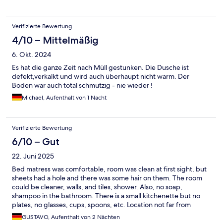
Verifizierte Bewertung
4/10 – Mittelmäßig
6. Okt. 2024
Es hat die ganze Zeit nach Müll gestunken. Die Dusche ist
defekt,verkalkt und wird auch überhaupt nicht warm. Der
Boden war auch total schmutzig - nie wieder !
Michael, Aufenthalt von 1 Nacht
Verifizierte Bewertung
6/10 – Gut
22. Juni 2025
Bed matress was comfortable, room was clean at first sight, but
sheets had a hole and there was some hair on them. The room
could be cleaner, walls, and tiles, shower. Also, no soap,
shampoo in the bathroom. There is a small kitchenette but no
plates, no glasses, cups, spoons, etc. Location not far from
public transport. In general, there is a big room for
GUSTAVO, Aufenthalt von 2 Nächten