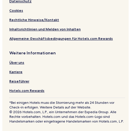
Datenschutz
n
n
Cookies
h
e
Rechtliche Hinweise/Kontakt
i
m
Inhaltsrichtlinien und Melden von Inhalten
b
Allgemeine Geschäftsbedingungen für Hotels.com Rewards
y
I
H
Weitere Informationen
G
Über uns
Karriere
Reiseführer
Hotels.com Rewards
*Bei einigen Hotels muss die Stornierung mehr als 24 Stunden vor
Check-in erfolgen. Weitere Details auf der Website.
© 2026 Hotels.com, L.P., ein Unternehmen der Expedia Group. Alle
Rechte vorbehalten. Hotels.com und das Hotels.com-Logo sind
Handelsmarken oder eingetragene Handelsmarken von Hotels.com, L.P.