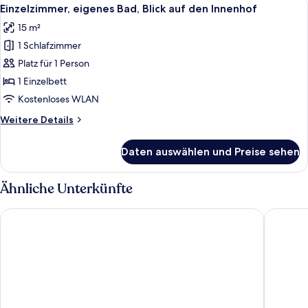
Alle
4
Blick
Einzelzimmer, eigenes Bad, Blick auf den Innenhof
Fotos
auf
15 m²
den
für
Innenhof
1 Schlafzimmer
Einzelzimmer,
eigenes
Platz für 1 Person
Bad,
1 Einzelbett
Blick
Kostenloses WLAN
auf
Weitere
Weitere Details
den
Details
Innenhof
für
Daten auswählen und Preise sehen
Einzelzimmer,
anzeigen
eigenes
Bad,
Ähnliche Unterkünfte
Blick
auf
Hotel 3H Mannheim
Premier 
den
Innenhof