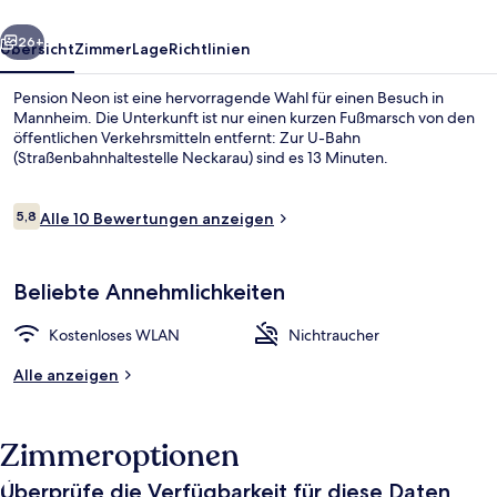
rück
Weiter
26+
Übersicht
Zimmer
Lage
Richtlinien
Pension Neon ist eine hervorragende Wahl für einen Besuch in
Mannheim. Die Unterkunft ist nur einen kurzen Fußmarsch von den
öffentlichen Verkehrsmitteln entfernt: Zur U-Bahn
(Straßenbahnhaltestelle Neckarau) sind es 13 Minuten.
Bewertungen
5,8
Alle 10 Bewertungen anzeigen
5,8 von 10.
Doppelzimmer, eigenes Bad, Blick auf
Beliebte Annehmlichkeiten
Kostenloses WLAN
Nichtraucher
Alle anzeigen
Zimmeroptionen
Überprüfe die Verfügbarkeit für diese Daten