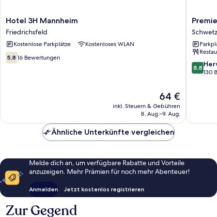
Hotel
Premier
Hotel 3H Mannheim
Premie
3H
Inn
Friedrichsfeld
Schwetz
Mannheim
Mannhe
Kostenlose Parkplätze
Kostenloses WLAN
Parkpl
Friedrichsfeld
City
Restau
Centre
5.8
5,8
16 Bewertungen
Schwetz
8.8
Her
von
8,8
von
130 
10,
10,
16
Hervorr
Bewertungen
Der
64 €
130
Preis
inkl. Steuern & Gebühren
Bewert
beträgt
8. Aug.–9. Aug.
64 €
Ähnliche Unterkünfte vergleichen
Melde dich an, um verfügbare Rabatte und Vorteile
anzuzeigen. Mehr Prämien für noch mehr Abenteuer!
Anmelden
Jetzt kostenlos registrieren
Zur Gegend