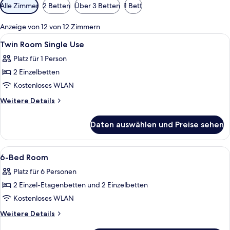
Verfügbare
Alle Zimmer
2 Betten
Über 3 Betten
1 Bett
Filter
für
Anzeige von 12 von 12 Zimmern
Zimmer
Alle
Zimmersafe, Schreibtisch, Verdunkelun
4
Twin Room Single Use
Fotos
Platz für 1 Person
für
2 Einzelbetten
Twin
Room
Kostenloses WLAN
Single
Weitere
Weitere Details
Use
Details
für
anzeigen
Daten auswählen und Preise sehen
Twin
Room
Single
Alle
Zimmersafe, Schreibtisch, Verdunkelun
5
Use
6-Bed Room
Fotos
Platz für 6 Personen
für
2 Einzel-Etagenbetten und 2 Einzelbetten
6-
Bed
Kostenloses WLAN
Room
Weitere
Weitere Details
anzeigen
Details