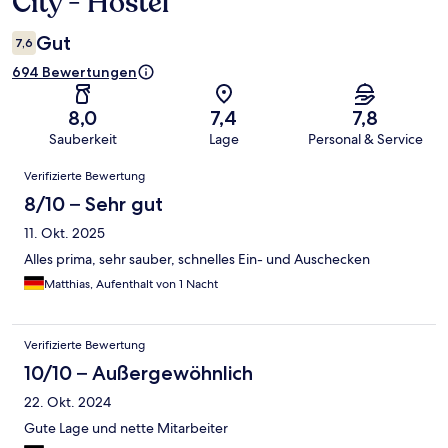
City - Hostel
Gut
7,6
694 Bewertungen
8,0
7,4
7,8
Sauberkeit
Lage
Personal & Service
Bewertungen
Verifizierte Bewertung
8/10 – Sehr gut
11. Okt. 2025
Alles prima, sehr sauber, schnelles Ein- und Auschecken
Matthias, Aufenthalt von 1 Nacht
Verifizierte Bewertung
10/10 – Außergewöhnlich
22. Okt. 2024
Gute Lage und nette Mitarbeiter