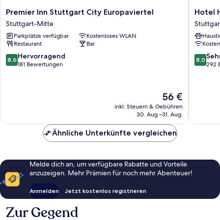
Premier
Hotel
Premier Inn Stuttgart City Europaviertel
Hotel 
Inn
Hansa
Stuttgart-Mitte
Stuttga
Stuttgart
Stuttgar
Parkplätze verfügbar
Kostenloses WLAN
Hausti
City
West
Restaurant
Bar
Koste
Europaviertel
Stuttgart-
8.6
8.0
Hervorragend
Seh
8,6
8,0
Mitte
von
von
181 Bewertungen
292 
10,
10,
Hervorragend,
Sehr
181
gut,
Der
56 €
Bewertungen
292
Preis
inkl. Steuern & Gebühren
Bewert
beträgt
30. Aug.–31. Aug.
56 €
Ähnliche Unterkünfte vergleichen
Melde dich an, um verfügbare Rabatte und Vorteile
anzuzeigen. Mehr Prämien für noch mehr Abenteuer!
Anmelden
Jetzt kostenlos registrieren
Zur Gegend