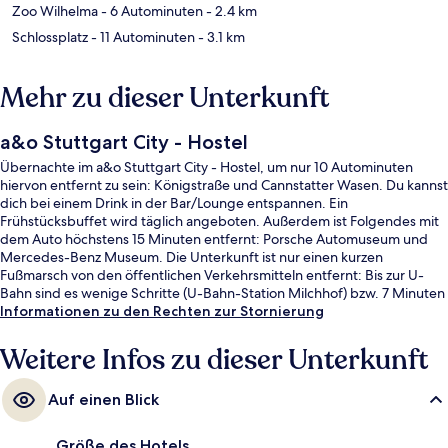
Zoo Wilhelma
- 6 Autominuten
- 2.4 km
Schlossplatz
- 11 Autominuten
- 3.1 km
Mehr zu dieser Unterkunft
a&o Stuttgart City - Hostel
Übernachte im a&o Stuttgart City - Hostel, um nur 10 Autominuten
hiervon entfernt zu sein: Königstraße und Cannstatter Wasen. Du kannst
dich bei einem Drink in der Bar/Lounge entspannen. Ein
Frühstücksbuffet wird täglich angeboten. Außerdem ist Folgendes mit
dem Auto höchstens 15 Minuten entfernt: Porsche Automuseum und
Mercedes-Benz Museum. Die Unterkunft ist nur einen kurzen
Fußmarsch von den öffentlichen Verkehrsmitteln entfernt: Bis zur U-
Bahn sind es wenige Schritte (U-Bahn-Station Milchhof) bzw. 7 Minuten
(U-Bahn-Station Pragfriedhof).
Informationen zu den Rechten zur Stornierung
Weitere Infos zu dieser Unterkunft
Auf einen Blick
Größe des Hotels