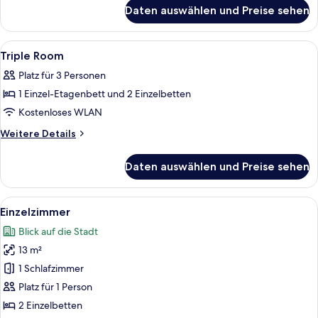
für
Daten auswählen und Preise sehen
6-
Bed
Room
Alle
Zimmersafe, Schreibtisch, Verdunkelun
4
Triple Room
Fotos
Platz für 3 Personen
für
1 Einzel-Etagenbett und 2 Einzelbetten
Triple
Room
Kostenloses WLAN
anzeigen
Weitere
Weitere Details
Details
für
Daten auswählen und Preise sehen
Triple
Room
Alle
Zimmersafe, Schreibtisch, Verdunkelun
6
Einzelzimmer
Fotos
Blick auf die Stadt
für
13 m²
Einzelzimmer
anzeigen
1 Schlafzimmer
Platz für 1 Person
2 Einzelbetten