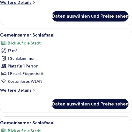
Weitere
Weitere Details
Details
für
Daten auswählen und Preise sehen
Achtbettzimmer
Alle
Zimmersafe, Schreibtisch, Verdunkelun
5
Gemeinsamer Schlafsaal
Fotos
Blick auf die Stadt
für
17 m²
Gemeinsamer
Schlafsaal
1 Schlafzimmer
anzeigen
Platz für 1 Person
1 Einzel-Etagenbett
Kostenloses WLAN
Weitere
Weitere Details
Details
für
Daten auswählen und Preise sehen
Gemeinsamer
Schlafsaal
Alle
Zimmersafe, Schreibtisch, Verdunkelun
4
Gemeinsamer Schlafsaal
Fotos
Blick auf die Stadt