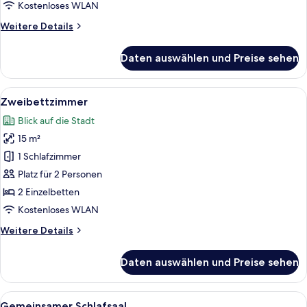
Kostenloses WLAN
Weitere
Weitere Details
Details
für
Daten auswählen und Preise sehen
Einzelzimmer
Alle
Zimmersafe, Schreibtisch, Verdunkelun
6
Zweibettzimmer
Fotos
Blick auf die Stadt
für
15 m²
Zweibettzimmer
anzeigen
1 Schlafzimmer
Platz für 2 Personen
2 Einzelbetten
Kostenloses WLAN
Weitere
Weitere Details
Details
für
Daten auswählen und Preise sehen
Zweibettzimmer
Alle
Zimmersafe, Schreibtisch, Verdunkelun
6
Gemeinsamer Schlafsaal