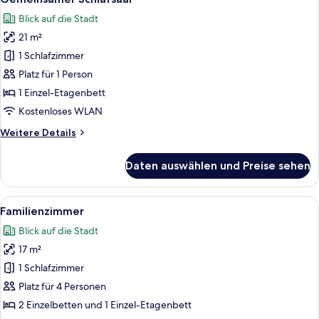
Fotos
Blick auf die Stadt
für
21 m²
Gemeinsamer
Schlafsaal
1 Schlafzimmer
anzeigen
Platz für 1 Person
1 Einzel-Etagenbett
Kostenloses WLAN
Weitere
Weitere Details
Details
für
Daten auswählen und Preise sehen
Gemeinsamer
Schlafsaal
Alle
Zimmersafe, Schreibtisch, Verdunkelun
6
Familienzimmer
Fotos
Blick auf die Stadt
für
17 m²
Familienzimmer
anzeigen
1 Schlafzimmer
Platz für 4 Personen
2 Einzelbetten und 1 Einzel-Etagenbett