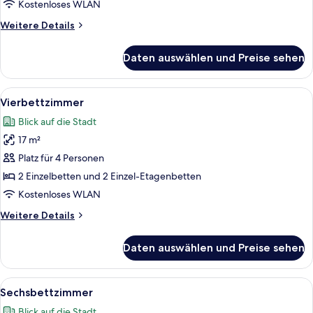
Kostenloses WLAN
Weitere
Weitere Details
Details
für
Daten auswählen und Preise sehen
Familienzimmer
Alle
Zimmersafe, Schreibtisch, Verdunkelun
4
Vierbettzimmer
Fotos
Blick auf die Stadt
für
17 m²
Vierbettzimmer
anzeigen
Platz für 4 Personen
2 Einzelbetten und 2 Einzel-Etagenbetten
Kostenloses WLAN
Weitere
Weitere Details
Details
für
Daten auswählen und Preise sehen
Vierbettzimmer
Alle
Zimmersafe, Schreibtisch, Verdunkelun
4
Sechsbettzimmer
Fotos
Blick auf die Stadt