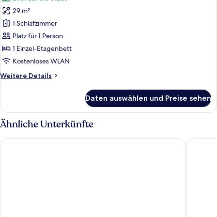
für
29 m²
Gemeinsamer
Schlafsaal
1 Schlafzimmer
anzeigen
Platz für 1 Person
1 Einzel-Etagenbett
Kostenloses WLAN
Weitere
Weitere Details
Details
für
Daten auswählen und Preise sehen
Gemeinsamer
Schlafsaal
Ähnliche Unterkünfte
Premier Inn Stuttgart City Europaviertel
Hotel Ha