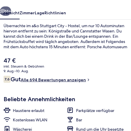
rück
Weiter
55+
Übersicht
Zimmer
Lage
Richtlinien
Übernachte im a&o Stuttgart City - Hostel, um nur 10 Autominuten
hiervon entfernt zu sein: Königstraße und Cannstatter Wasen. Du
kannst dich bei einem Drink in der Bar/Lounge entspannen. Ein
Frühstücksbuffet wird täglich angeboten. Außerdem ist Folgendes
mit dem Auto höchstens 15 Minuten entfernt: Porsche Automuseum
und Mercedes-Benz Museum. Die Unterkunft ist nur einen kurzen
Fußmarsch von den öffentlichen Verkehrsmitteln entfernt: Bis zur U-
Der
47 €
Bahn sind es wenige Schritte (U-Bahn-Station Milchhof) bzw. 7
aktuelle
inkl. Steuern & Gebühren
Minuten (U-Bahn-Station Pragfriedhof).
Preis
9. Aug.–10. Aug.
Lobby
beträgt
Bewertungen
Gut
7,6
Alle 694 Bewertungen anzeigen
47 €.
7,6 von 10.
Beliebte Annehmlichkeiten
Haustiere erlaubt
Parkplätze verfügbar
Kostenloses WLAN
Bar
Wäscherei
Rund um die Uhr besetzte