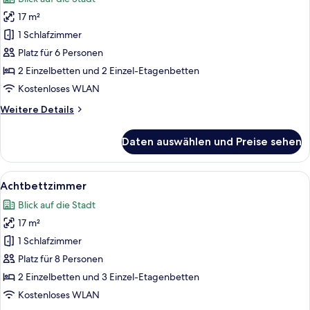
für
17 m²
Sechsbettzimmer
anzeigen
1 Schlafzimmer
Platz für 6 Personen
2 Einzelbetten und 2 Einzel-Etagenbetten
Kostenloses WLAN
Weitere
Weitere Details
Details
für
Daten auswählen und Preise sehen
Sechsbettzimmer
Alle
Zimmersafe, Schreibtisch, Verdunkelun
4
Achtbettzimmer
Fotos
Blick auf die Stadt
für
17 m²
Achtbettzimmer
anzeigen
1 Schlafzimmer
Platz für 8 Personen
2 Einzelbetten und 3 Einzel-Etagenbetten
Kostenloses WLAN