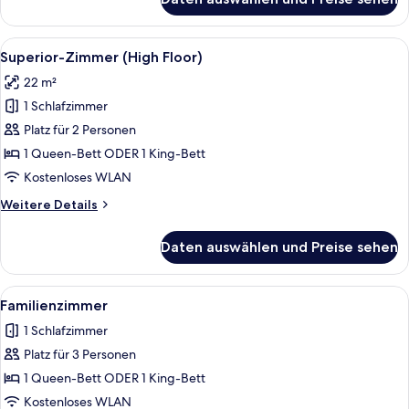
Superior-
Zimmer,
Balkon
Alle
Ein Hotelzimmer mit Bett, Schreibtisch
10
Superior-Zimmer (High Floor)
Fotos
22 m²
für
1 Schlafzimmer
Superior-
Zimmer
Platz für 2 Personen
(High
1 Queen-Bett ODER 1 King-Bett
Floor)
Kostenloses WLAN
anzeigen
Weitere
Weitere Details
Details
für
Daten auswählen und Preise sehen
Superior-
Zimmer
(High
Alle
Ein Hotelzimmer mit einem Bett, eine
6
Floor)
Familienzimmer
Fotos
1 Schlafzimmer
für
Platz für 3 Personen
Familienzimmer
anzeigen
1 Queen-Bett ODER 1 King-Bett
Kostenloses WLAN