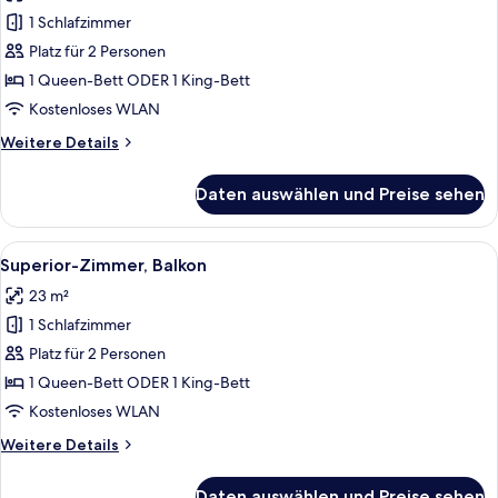
für
1 Schlafzimmer
Superior-
Zimmer
Platz für 2 Personen
anzeigen
1 Queen-Bett ODER 1 King-Bett
Kostenloses WLAN
Weitere
Weitere Details
Details
für
Daten auswählen und Preise sehen
Superior-
Zimmer
Alle
Ein Hotelzimmer mit einem großen Bett
4
Superior-Zimmer, Balkon
Fotos
23 m²
für
1 Schlafzimmer
Superior-
Zimmer,
Platz für 2 Personen
Balkon
1 Queen-Bett ODER 1 King-Bett
anzeigen
Kostenloses WLAN
Weitere
Weitere Details
Details
für
Daten auswählen und Preise sehen