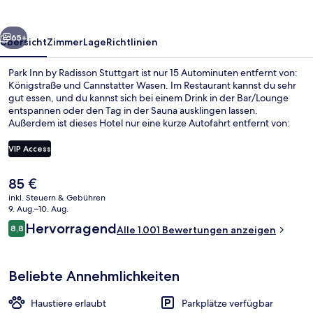
Stuttgart
rück
Weiter
65+
Übersicht
Zimmer
Lage
Richtlinien
Park Inn by Radisson Stuttgart ist nur 15 Autominuten entfernt von:
Königstraße und Cannstatter Wasen. Im Restaurant kannst du sehr
gut essen, und du kannst sich bei einem Drink in der Bar/Lounge
entspannen oder den Tag in der Sauna ausklingen lassen.
Außerdem ist dieses Hotel nur eine kurze Autofahrt entfernt von:
Mercedes-Benz Museum. Andere Reisende haben viel Gutes über
das hilfsbereite Personal zu berichten. Die Unterkunft ist nur einen
VIP Access
kurzen Fußmarsch von den öffentlichen Verkehrsmitteln entfernt:
Zur U-Bahn läuft man 3 Minuten (U-Bahn-Station Marienplatz) bzw.
Der
85 €
8 Minuten (U-Bahn-Station Österreichischer Platz).
Restaurant
aktuelle
inkl. Steuern & Gebühren
Preis
9. Aug.–10. Aug.
beträgt
Bewertungen
Hervorragend
8,8
Alle 1.001 Bewertungen anzeigen
85 €.
8,8 von 10.
Beliebte Annehmlichkeiten
Haustiere erlaubt
Parkplätze verfügbar