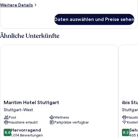
Weitere
Weitere Details
Details
für
Daten auswählen und Preise sehen
Zimmer
Ähnliche Unterkünfte
Maritim Hotel Stuttgart
ibis Stu
Maritim
ibis
Maritim Hotel Stuttgart
ibis S
Hotel
Stuttgar
Stuttgart-West
Stuttga
Stuttgart
Centru
Pool
Wellness
Hausti
Stuttgart-
Stuttgar
Haustiere erlaubt
Parkplätze verfügbar
Koste
West
Süd
8.8
8.2
Hervorragend
Seh
8,8
8,2
von
von
1.014 Bewertungen
435 