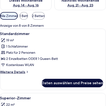
Dieses Wochenende
Nächstes Wochenende
Aug. 14 - Aug. 16
Aug. 21 - Aug. 23
Verfügbare
Alle Zimmer
1 Bett
2 Betten
Filter
für
Anzeige von 8 von 8 Zimmern
Zimmer
Alle
Ein Hotelzimmer mit Bett, Schreibtisc
6
Standardzimmer
Fotos
19 m²
für
1 Schlafzimmer
Standardzimmer
anzeigen
Platz für 2 Personen
2 Einzelbetten ODER 1 Queen-Bett
Kostenloses WLAN
Weitere
Weitere Details
Details
für
Daten auswählen und Preise sehen
Standardzimmer
Alle
Ein Hotelzimmer mit einem Bett, Nach
10
Superior-Zimmer
Fotos
22 m²