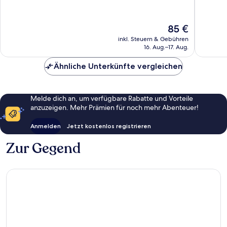
10,
10,
Hervorragend,
Sehr
1.014
gut,
Der
85 €
Bewertungen
435
Preis
inkl. Steuern & Gebühren
Bewert
beträgt
16. Aug.–17. Aug.
85 €
Ähnliche Unterkünfte vergleichen
Melde dich an, um verfügbare Rabatte und Vorteile
anzuzeigen. Mehr Prämien für noch mehr Abenteuer!
Anmelden
Jetzt kostenlos registrieren
Zur Gegend