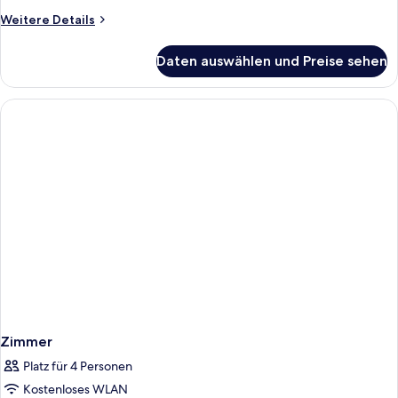
Weitere
Weitere Details
Details
für
Daten auswählen und Preise sehen
Familienzimmer
Zimmer
Platz für 4 Personen
Kostenloses WLAN