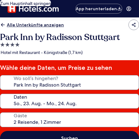
Zum Hauptinhalt springen
App herunterladen
Alle Unterkünfte anzeigen
Park Inn by Radisson Stuttgart
4.0-
Sterne-
Hotel mit Restaurant - Königstraße (1,7 km)
Unterkunft
Wähle deine Daten, um Preise zu sehen
Wo soll’s hingehen?
Daten
Gäste
Suchen