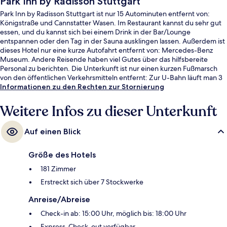
Park Inn by Radisson Stuttgart
Park Inn by Radisson Stuttgart ist nur 15 Autominuten entfernt von:
Königstraße und Cannstatter Wasen. Im Restaurant kannst du sehr gut
essen, und du kannst sich bei einem Drink in der Bar/Lounge
entspannen oder den Tag in der Sauna ausklingen lassen. Außerdem ist
dieses Hotel nur eine kurze Autofahrt entfernt von: Mercedes-Benz
Museum. Andere Reisende haben viel Gutes über das hilfsbereite
Personal zu berichten. Die Unterkunft ist nur einen kurzen Fußmarsch
von den öffentlichen Verkehrsmitteln entfernt: Zur U-Bahn läuft man 3
Minuten (U-Bahn-Station Marienplatz) bzw. 8 Minuten (U-Bahn-Station
Informationen zu den Rechten zur Stornierung
Österreichischer Platz).
Weitere Infos zu dieser Unterkunft
Auf einen Blick
Größe des Hotels
181 Zimmer
Erstreckt sich über 7 Stockwerke
Anreise/Abreise
Check-in ab: 15:00 Uhr, möglich bis: 18:00 Uhr
Express-Check-out verfügbar