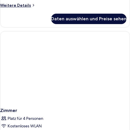
Weitere
Weitere Details
Details
für
Daten auswählen und Preise sehen
Zimmer
Zimmer
Platz für 4 Personen
Kostenloses WLAN