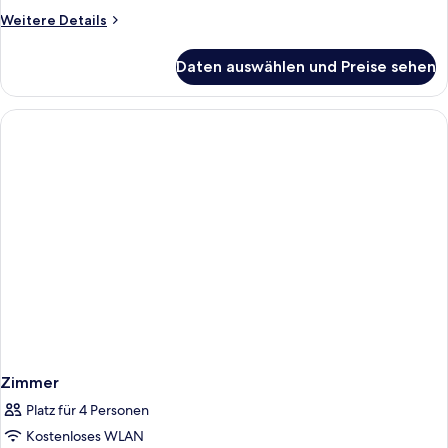
Weitere
Weitere Details
Details
für
Daten auswählen und Preise sehen
Zimmer
Zimmer
Platz für 4 Personen
Kostenloses WLAN