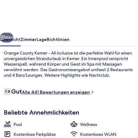
Kemer
-
All
inclusive
rück
Weiter
158+
Übersicht
Zimmer
Lage
Richtlinien
Orange County Kemer - All inclusive ist die perfekte Wahl für einen
unvergesslichen Strandurlaub in Kemer. Ein Innenpool verspricht
Wasserspaß, während Körper und Geist im Spa mit Massagen
verwöhnt werden. Das Gastronomieangebot umfasst 2 Restaurants
und 4 Bars/Lounges. Weitere Highlights wie Nachtclub,
Fitnessmöglichkeiten und eine Sauna sprechen für diese Unterkunft
im luxuriösen Stil.
Bewertungen
Gut
7,8
Alle 441 Bewertungen anzeigen
7,8 von 10.
Queen Beatrix with Jakuzzi | Kostenlo
Beliebte Annehmlichkeiten
Pool
Wellness
Kostenlose Parkplätze
Kostenloses WLAN