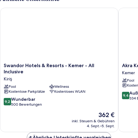
Swandor Hotels & Resorts - Kemer - All Inclusive
Akra Keme
Swandor
Akra
Swandor Hotels & Resorts - Kemer - All
Akra Ke
Hotels
Kemer
Inclusive
Kemer
&
-
Kiriş
Pool
Resorts
All
Kosten
-
Pool
Wellness
Inclusiv
Kostenlose Parkplätze
Kostenloses WLAN
Kemer
Kemer
9.4
Auß
9,4
-
von
334 
9.2
Wunderbar
9,2
All
10,
von
500 Bewertungen
Inclusive
Außerge
10,
Der
362 €
Kiriş
334
Wunderbar,
Preis
Bewert
500
inkl. Steuern & Gebühren
beträgt
4. Sept.–5. Sept.
Bewertungen
362 €
Ähnliche Unterkünfte vergleichen