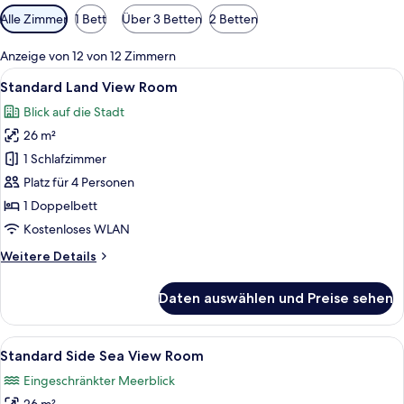
Verfügbare
Alle Zimmer
1 Bett
Über 3 Betten
2 Betten
Filter
für
Anzeige von 12 von 12 Zimmern
Zimmer
Alle
Kostenlose Minibar, Zimmersafe, Schr
6
Standard Land View Room
Fotos
Blick auf die Stadt
für
26 m²
Standard
Land
1 Schlafzimmer
View
Platz für 4 Personen
Room
1 Doppelbett
anzeigen
Kostenloses WLAN
Weitere
Weitere Details
Details
für
Daten auswählen und Preise sehen
Standard
Land
View
Alle
Standard Side Sea View Room | Kosten
7
Room
Standard Side Sea View Room
Fotos
Eingeschränkter Meerblick
für