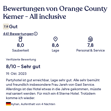
Bewertungen von Orange County
Bewertungen
Kemer - All inclusive
Gut
7,8
441 Bewertungen
8,0
8,6
7,8
Sauberkeit
Lage
Personal & Service
Bewertungen
Verifizierte Bewertung
8/10 – Sehr gut
19. Okt. 2023
Partyhotel ist gut erreichbar, Lage sehr gut. Alle sehr bemüht
und freundlich insbesondere Frau Jareh von Gast Service.
Allerdings ist das Hotel etwas in die Jahre gekommen, müsste
mal saniert werden. Für mich ein 4 Sterne Hotel. Trotzdem
komme ich wieder.
Ayhan, Aufenthalt von 4 Nächten