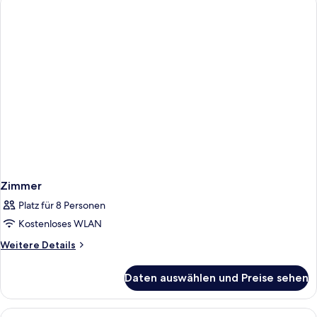
Zimmer
Platz für 8 Personen
Kostenloses WLAN
Weitere
Weitere Details
Details
für
Daten auswählen und Preise sehen
Zimmer