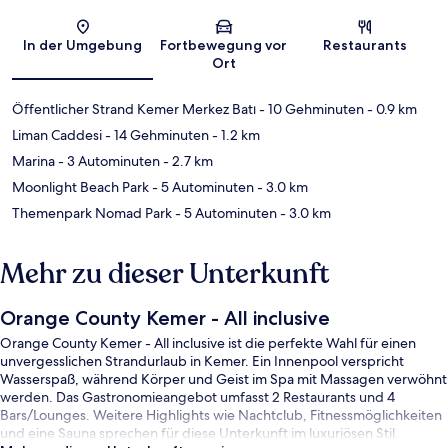
Karte
In der Umgebung
Fortbewegung vor
Restaurants
Ort
Öffentlicher Strand Kemer Merkez Batı
- 10 Gehminuten
- 0.9 km
Liman Caddesi
- 14 Gehminuten
- 1.2 km
Marina
- 3 Autominuten
- 2.7 km
Moonlight Beach Park
- 5 Autominuten
- 3.0 km
Themenpark Nomad Park
- 5 Autominuten
- 3.0 km
Mehr zu dieser Unterkunft
Orange County Kemer - All inclusive
Orange County Kemer - All inclusive ist die perfekte Wahl für einen
unvergesslichen Strandurlaub in Kemer. Ein Innenpool verspricht
Wasserspaß, während Körper und Geist im Spa mit Massagen verwöhnt
werden. Das Gastronomieangebot umfasst 2 Restaurants und 4
Bars/Lounges. Weitere Highlights wie Nachtclub, Fitnessmöglichkeiten
und eine Sauna sprechen für diese Unterkunft im luxuriösen Stil.