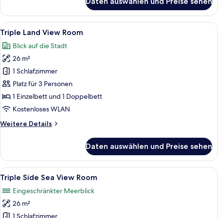
Daten auswählen und Preise sehen
Queen
Beatrix
with
Alle
Kostenlose Minibar, Zimmersafe, Schr
6
Jakuzzi
Triple Land View Room
Fotos
Blick auf die Stadt
für
26 m²
Triple
Land
1 Schlafzimmer
View
Platz für 3 Personen
Room
1 Einzelbett und 1 Doppelbett
anzeigen
Kostenloses WLAN
Weitere
Weitere Details
Details
für
Daten auswählen und Preise sehen
Triple
Land
View
Alle
Kostenlose Minibar, Zimmersafe, Schr
5
Room
Triple Side Sea View Room
Fotos
Eingeschränkter Meerblick
für
26 m²
Triple
Side
1 Schlafzimmer