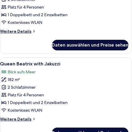
-
Platz für 4 Personen
2
1 Doppelbett und 2 Einzelbetten
Bedroom
Kostenloses WLAN
anzeigen
Weitere
Weitere Details
Details
für
Daten auswählen und Preise sehen
Amsterdam
Luxury
-
Alle
Queen Beatrix with Jakuzzi | Kostenlo
15
2
Queen Beatrix with Jakuzzi
Fotos
Bedroom
Blick aufs Meer
für
182 m²
Queen
Beatrix
2 Schlafzimmer
with
Platz für 4 Personen
Jakuzzi
1 Doppelbett und 2 Einzelbetten
anzeigen
Kostenloses WLAN
Weitere
Weitere Details
Details
für