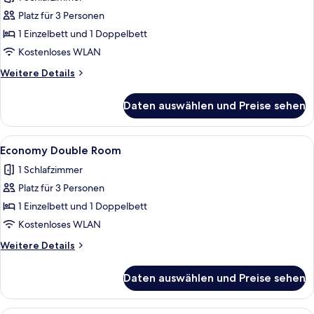
Sea
Platz für 3 Personen
View
1 Einzelbett und 1 Doppelbett
Room
Kostenloses WLAN
anzeigen
Weitere
Weitere Details
Details
für
Daten auswählen und Preise sehen
Triple
Side
Sea
Alle
Kostenlose Minibar, Zimmersafe, Schr
4
View
Economy Double Room
Fotos
Room
1 Schlafzimmer
für
Platz für 3 Personen
Economy
Double
1 Einzelbett und 1 Doppelbett
Room
Kostenloses WLAN
anzeigen
Weitere
Weitere Details
Details
für
Daten auswählen und Preise sehen
Economy
Double
Room