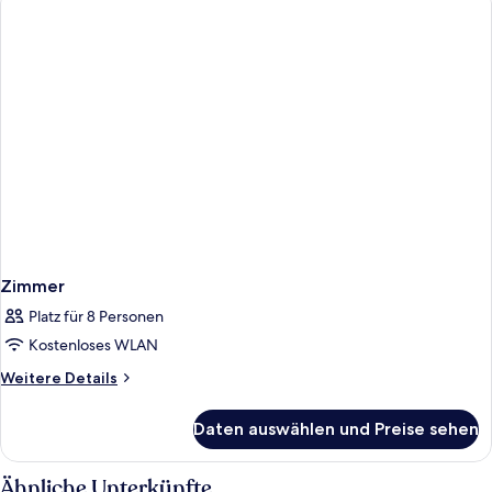
Zimmer
Platz für 8 Personen
Kostenloses WLAN
Weitere
Weitere Details
Details
für
Daten auswählen und Preise sehen
Zimmer
Ähnliche Unterkünfte