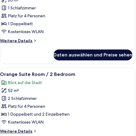
26 m²
Standard
Side
1 Schlafzimmer
Sea
Platz für 4 Personen
View
1 Doppelbett
Room
Kostenloses WLAN
anzeigen
Weitere
Weitere Details
Details
für
Daten auswählen und Preise sehen
Standard
Side
Sea
Alle
Orange Suite Room / 2 Bedroom | Kost
8
View
Orange Suite Room / 2 Bedroom
Fotos
Room
Blick auf die Stadt
für
52 m²
Orange
Suite
2 Schlafzimmer
Room
Platz für 4 Personen
/
1 Doppelbett und 2 Einzelbetten
2
Kostenloses WLAN
Bedroom
Weitere
Weitere Details
anzeigen