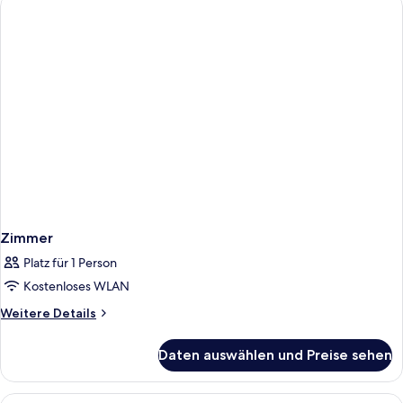
Zimmer
Platz für 1 Person
Kostenloses WLAN
Weitere
Weitere Details
Details
für
Daten auswählen und Preise sehen
Zimmer