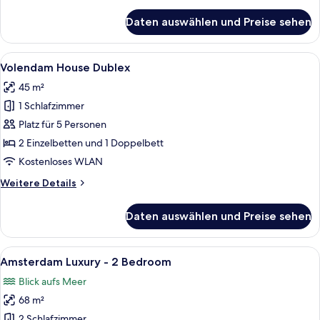
Details
für
Daten auswählen und Preise sehen
Orange
Suite
Room
Alle
Volendam House Dublex | Kostenlose M
9
/
Volendam House Dublex
Fotos
2
45 m²
Bedroom
für
1 Schlafzimmer
Volendam
House
Platz für 5 Personen
Dublex
2 Einzelbetten und 1 Doppelbett
anzeigen
Kostenloses WLAN
Weitere
Weitere Details
Details
für
Daten auswählen und Preise sehen
Volendam
House
Dublex
Alle
Amsterdam Luxury - 2 Bedroom | Koste
11
Amsterdam Luxury - 2 Bedroom
Fotos
Blick aufs Meer
für
68 m²
Amsterdam
Luxury
2 Schlafzimmer