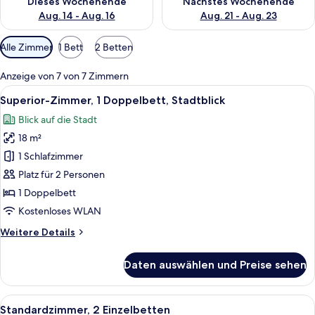
Dieses Wochenende
Nächstes Wochenende
Aug. 14 - Aug. 16
Aug. 21 - Aug. 23
Verfügbare
Alle Zimmer
1 Bett
2 Betten
Filter
für
Anzeige von 7 von 7 Zimmern
Zimmer
Alle
Ein Hotelzimmer mit einem großen Bet
29
Superior-Zimmer, 1 Doppelbett, Stadtblick
Fotos
Blick auf die Stadt
für
18 m²
Superior-
Zimmer,
1 Schlafzimmer
1
Platz für 2 Personen
Doppelbett,
1 Doppelbett
Stadtblick
Kostenloses WLAN
anzeigen
Weitere
Weitere Details
Details
für
Daten auswählen und Preise sehen
Superior-
Zimmer,
1
Alle
Ein Hotelzimmer mit Doppelbett, Schre
20
Doppelbett,
Standardzimmer, 2 Einzelbetten