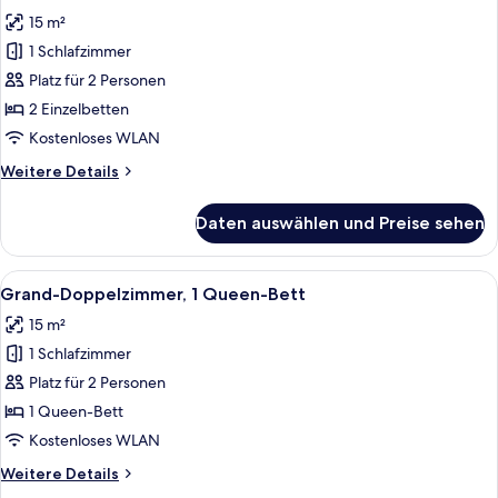
Fotos
Stadtblick
15 m²
für
1 Schlafzimmer
Standardzimmer,
2 Einzelbetten
Platz für 2 Personen
anzeigen
2 Einzelbetten
Kostenloses WLAN
Weitere
Weitere Details
Details
für
Daten auswählen und Preise sehen
Standardzimmer,
2 Einzelbetten
Alle
Ein ordentlich eingerichtetes Schlafzi
24
Grand-Doppelzimmer, 1 Queen-Bett
Fotos
15 m²
für
1 Schlafzimmer
Grand-
Doppelzimmer,
Platz für 2 Personen
1
1 Queen-Bett
Queen-
Kostenloses WLAN
Bett
Weitere
Weitere Details
anzeigen
Details