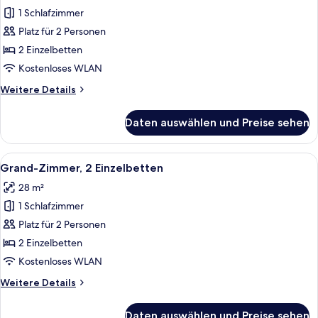
Suite,
1 Schlafzimmer
Stadtblick
Platz für 2 Personen
anzeigen
2 Einzelbetten
Kostenloses WLAN
Weitere
Weitere Details
Details
für
Daten auswählen und Preise sehen
Junior-
Suite,
Stadtblick
Alle
Ein Doppelbett mit grau-weißer Bett
18
Grand-Zimmer, 2 Einzelbetten
Fotos
28 m²
für
1 Schlafzimmer
Grand-
Zimmer,
Platz für 2 Personen
2 Einzelbetten
2 Einzelbetten
anzeigen
Kostenloses WLAN
Weitere
Weitere Details
Details
für
Daten auswählen und Preise sehen