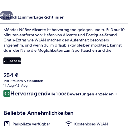
rück
Weiter
148+
Übersicht
Zimmer
Lage
Richtlinien
Méndez Núñez Alicante ist hervorragend gelegen und zu Fuß nur 10
Minuten entfernt von: Hafen von Alicante und Postiguet-Strand.
Gratis-Extras wie WLAN machen den Aufenthalt besonders
angenehm, und wenn du im Urlaub aktiv bleiben möchtest, kannst
du in der Nähe die Möglichkeiten zum Sporttauchen und die
Möglichkeiten zum Schnorcheln nutzen. Außerdem ist dieses Hotel
zu Fuß höchstens 15 Minuten entfernt von: Kaufhaus El Corte Inglés.
VIP Access
Anderen Reisenden gefallen das hilfsbereite Personal und die
zentrale Lage sehr gut.
Der
254 €
In Strandnähe, weißer Sandstrand, 5 
aktuelle
inkl. Steuern & Gebühren
Preis
11. Aug.–12. Aug.
beträgt
Bewertungen
Hervorragend
8,6
Alle 1.003 Bewertungen anzeigen
254 €.
8,6 von 10.
Beliebte Annehmlichkeiten
Parkplätze verfügbar
Kostenloses WLAN