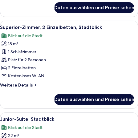
für
Daten auswählen und Preise sehen
Grand-
Doppelzimmer,
1
Alle
Ein Hotelzimmer mit Doppelbett, Nac
31
Queen-
Superior-Zimmer, 2 Einzelbetten, Stadtblick
Fotos
Bett
Blick auf die Stadt
für
18 m²
Superior-
Zimmer,
1 Schlafzimmer
2 Einzelbetten,
Platz für 2 Personen
Stadtblick
2 Einzelbetten
anzeigen
Kostenloses WLAN
Weitere
Weitere Details
Details
für
Daten auswählen und Preise sehen
Superior-
Zimmer,
2 Einzelbetten,
Alle
Ein modernes Hotelzimmer mit einem gr
19
Stadtblick
Junior-Suite, Stadtblick
Fotos
Blick auf die Stadt
für
22 m²
Junior-