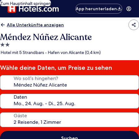
Zum Hauptinhalt springen
App herunterladen
Alle Unterkünfte anzeigen
Méndez Núñez Alicante
2.0-
Sterne-
Hotel mit 5 Strandbars - Hafen von Alicante (0,4 km)
Unterkunft
Wähle deine Daten, um Preise zu sehen
Wo soll’s hingehen?
Daten
Gäste
Suchen