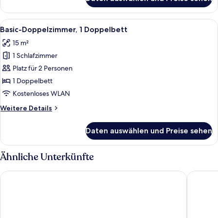
Grand-
Zimmer,
2 Einzelbetten
Alle
Ein ordentlich eingerichtetes Schlafz
14
Basic-Doppelzimmer, 1 Doppelbett
Fotos
15 m²
für
1 Schlafzimmer
Basic-
Doppelzimmer,
Platz für 2 Personen
1
1 Doppelbett
Doppelbett
Kostenloses WLAN
anzeigen
Weitere
Weitere Details
Details
für
Daten auswählen und Preise sehen
Basic-
Doppelzimmer,
1
Ähnliche Unterkünfte
Doppelbett
Estudiotel Alicante
Odyssey