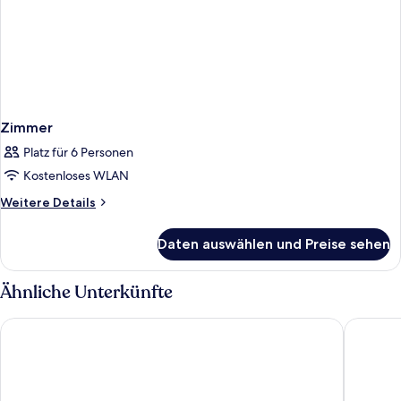
Zimmer
Platz für 6 Personen
Kostenloses WLAN
Weitere
Weitere Details
Details
für
Daten auswählen und Preise sehen
Zimmer
Ähnliche Unterkünfte
The Valentia Corretgería
SH Colon