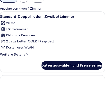
Filter
für
Anzeige von 4 von 4 Zimmern
Zimmer
Alle
Ein modernes Hotelzimmer mit einem g
21
Standard-Doppel- oder -Zweibettzimmer
Fotos
20 m²
für
1 Schlafzimmer
Standard-
Doppel-
Platz für 2 Personen
oder
2 Einzelbetten ODER 1 King-Bett
-
Kostenloses WLAN
Zweibettzimmer
Weitere
Weitere Details
anzeigen
Details
für
Daten auswählen und Preise sehen
Standard-
Doppel-
oder
-
Zweibettzimmer