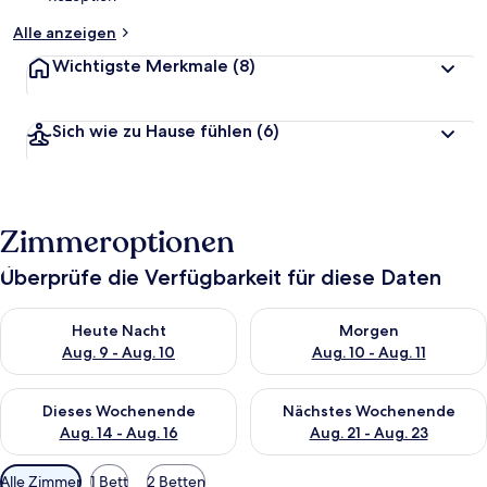
Alle anzeigen
Wichtigste Merkmale
(8)
Sich wie zu Hause fühlen
(6)
Zimmeroptionen
Überprüfe die Verfügbarkeit für diese Daten
Überprüfe die Verfügbarkeit für heute Nacht, Aug. 9 - Aug. 10
Überprüfe die Verfügbarkeit fü
Heute Nacht
Morgen
Aug. 9 - Aug. 10
Aug. 10 - Aug. 11
Überprüfe die Verfügbarkeit für dieses Wochenende, Aug. 14 -
Überprüfe die Verfügbarkeit f
Dieses Wochenende
Nächstes Wochenende
Aug. 14 - Aug. 16
Aug. 21 - Aug. 23
Verfügbare
Alle Zimmer
1 Bett
2 Betten