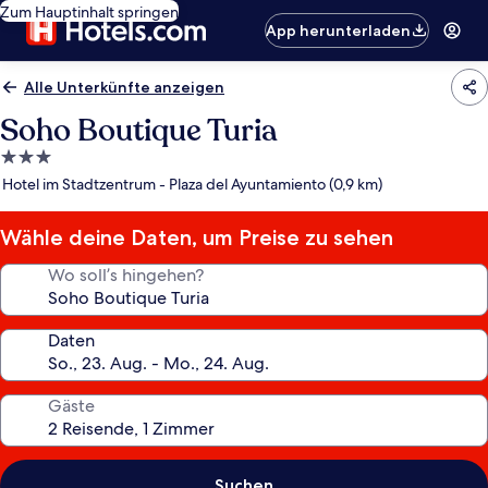
Zum Hauptinhalt springen
App herunterladen
Alle Unterkünfte anzeigen
Soho Boutique Turia
3.0-
Sterne-
Hotel im Stadtzentrum - Plaza del Ayuntamiento (0,9 km)
Unterkunft
Wähle deine Daten, um Preise zu sehen
Wo soll’s hingehen?
Daten
Gäste
Suchen