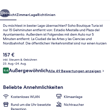
rück
Weiter
50+
Übersicht
Zimmer
Lage
Richtlinien
Du möchtest in bester Lage übernachten? Soho Boutique Turia ist
nur 15 Gehminuten entfernt von: Estadio Mestalla und Plaza del
Ayuntamiento. Außerdem ist Folgendes mit dem Auto nur 5
Minuten entfernt: La Ciudad de las Artes y las Ciencias und
Nordbahnhof. Die öffentlichen Verkehrsmittel sind nur einen kurzen
Fußmarsch entfernt: Zur Metrostation Colón sind es 7 Minuten und
zur Metrostation Alameda 9 Minuten.
Der
157 €
aktuelle
inkl. Steuern & Gebühren
Preis
23. Aug.–24. Aug.
Rezeption
beträgt
Bewertungen
Außergewöhnlich
9,4
Alle 49 Bewertungen anzeigen
157 €.
9,4 von 10.
Beliebte Annehmlichkeiten
Kostenloses WLAN
Klimaanlage
Rund um die Uhr besetzte
Nichtraucher
Rezeption