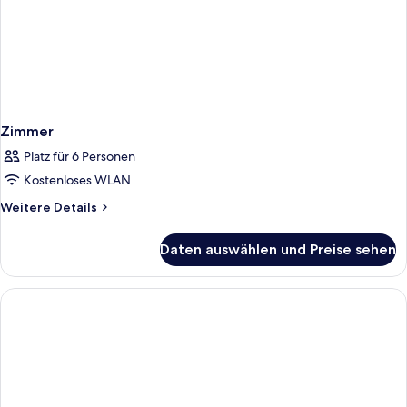
Zimmer
Platz für 6 Personen
Kostenloses WLAN
Weitere
Weitere Details
Details
für
Daten auswählen und Preise sehen
Zimmer