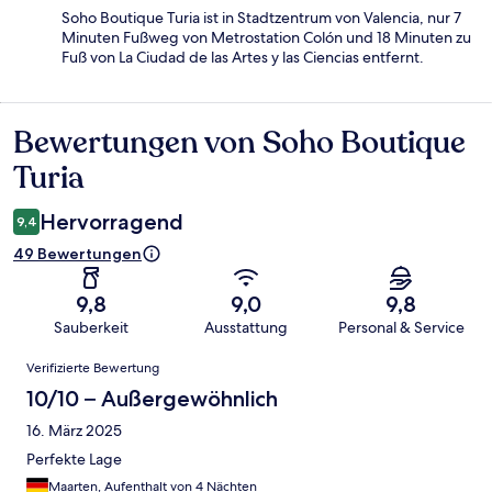
Soho Boutique Turia ist in Stadtzentrum von Valencia, nur 7
Minuten Fußweg von Metrostation Colón und 18 Minuten zu
Fuß von La Ciudad de las Artes y las Ciencias entfernt.
Bewertungen von Soho Boutique
Bewertungen
Turia
Hervorragend
9,4
49 Bewertungen
9,8
9,0
9,8
Sauberkeit
Ausstattung
Personal & Service
Bewertungen
Verifizierte Bewertung
10/10 – Außergewöhnlich
16. März 2025
Perfekte Lage
Maarten, Aufenthalt von 4 Nächten