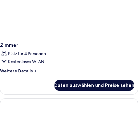
Zimmer
Platz für 4 Personen
Kostenloses WLAN
Weitere
Weitere Details
Details
für
Daten auswählen und Preise sehen
Zimmer