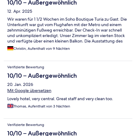
10/10 – Außergewöhnlich
12. Apr. 2025
Wir waren für 1 1/2 Wochen im Soho Boutique Turia zu Gast. Die
Unterkunft war gut vom Flughafen mit der Metro und einem
zehnminütigen Fußweg erreichbar. Der Check-In war schnell
und unkompliziert erledigt. Unser Zimmer lag im vierten Stock
und verfügte über einen kleinen Balkon. Die Ausstattung des
Zimmer war sehr gut und stilvoll. Einzig einen Wasserkocher
Christin, Aufenthalt von 9 Nächten
hätten wir uns gewünscht. Das Frühstück war für, spanische
Verhältnisse, sehr gut. Es gab täglich Rührei, Bacon, Säfte,
Joghurt, Brötchen und kleine süße Teilchen. Es ist nicht
Verifizierte Bewertung
vergleichbar mit einem continental Frühstück in Deutschland
war aber vollkommen ausreichend. In der Umgebung konnte
10/10 – Außergewöhnlich
man innerhalb von zehn Minuten zu Fuß einige Restaurants,
20. Jan. 2026
Cafés oder auch Frühstückslokale erreichen. Das Ausgehviertel
Russafa ist ebenfalls in unmittelbarer Nähe, ebenso der Mercat
Mit Google übersetzen
Colon, wo man am Abend ein Aqua de Valencia genießen
Lovely hotel, very central. Great staff and very clean too.
konnte. Die Altstadt ist zu Fuß oder mit dem Bus erreichbar, Wir
verbanden dies meist mit einem kleinen Spaziergang ( etwa 20
Thomas, Aufenthalt von 3 Nächten
Minuten) um die wichtigsten Sehenswürdigkeiten zu erreichen.
Falls man lieber mit den Nahverkehr fährt, sind ca. 10
unterschiedliche Linien (Bus & Metro) in der direkten
Verifizierte Bewertung
Umgebung. Uns hat der Aufenthalt im Soho Boutique Turia sehr
10/10 – Außergewöhnlich
gut gefallen und würden es in jedem Fall weiterempfehlen.