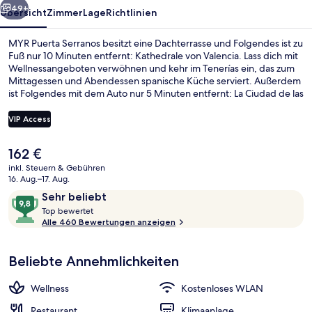
49+
Übersicht
Zimmer
Lage
Richtlinien
MYR Puerta Serranos besitzt eine Dachterrasse und Folgendes ist zu
Fuß nur 10 Minuten entfernt: Kathedrale von Valencia. Lass dich mit
Wellnessangeboten verwöhnen und kehr im Tenerías ein, das zum
Mittagessen und Abendessen spanische Küche serviert. Außerdem
ist Folgendes mit dem Auto nur 5 Minuten entfernt: La Ciudad de las
Artes y las Ciencias und Estadio Mestalla. Anderen Reisenden
gefallen das hilfsbereite Personal und die Lage sehr gut.
VIP Access
Der
162 €
Terrasse/Patio
aktuelle
inkl. Steuern & Gebühren
Preis
16. Aug.–17. Aug.
beträgt
Bewertungen
9,8
Sehr beliebt
162 €.
T
von
Top bewertet
o
Alle 460 Bewertungen anzeigen
10,
p
Sehr
beliebt
Beliebte Annehmlichkeiten
b
e
w
Wellness
Kostenloses WLAN
e
r
Restaurant
Klimaanlage