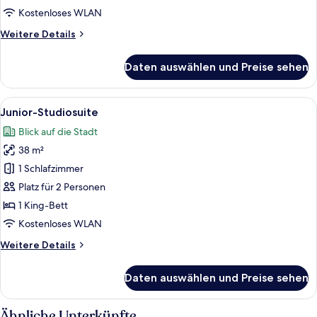
Kostenloses WLAN
Weitere
Weitere Details
Details
für
Daten auswählen und Preise sehen
Deluxe-
Doppelzimmer
Alle
Ein modernes Hotelzimmer mit einem g
14
Junior-Studiosuite
Fotos
Blick auf die Stadt
für
38 m²
Junior-
Studiosuite
1 Schlafzimmer
anzeigen
Platz für 2 Personen
1 King-Bett
Kostenloses WLAN
Weitere
Weitere Details
Details
für
Daten auswählen und Preise sehen
Junior-
Studiosuite
Ähnliche Unterkünfte