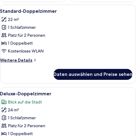
Alle
Ein modernes Schlafzimmer mit einem
8
Standard-Doppelzimmer
Fotos
22 m²
für
1 Schlafzimmer
Standard-
Doppelzimmer
Platz für 2 Personen
anzeigen
1 Doppelbett
Kostenloses WLAN
Weitere
Weitere Details
Details
für
Daten auswählen und Preise sehen
Standard-
Doppelzimmer
Alle
Ein modernes Hotelzimmer mit einem g
10
Deluxe-Doppelzimmer
Fotos
Blick auf die Stadt
für
24 m²
Deluxe-
Doppelzimmer
1 Schlafzimmer
anzeigen
Platz für 2 Personen
1 Doppelbett