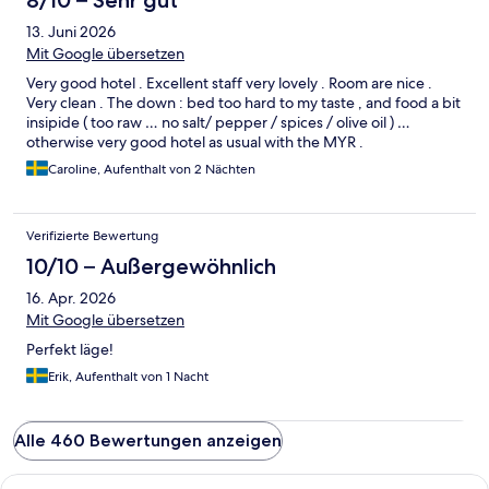
8/10 – Sehr gut
13. Juni 2026
Mit Google übersetzen
Very good hotel . Excellent staff very lovely . Room are nice .
Very clean . The down : bed too hard to my taste , and food a bit
insipide ( too raw … no salt/ pepper / spices / olive oil ) …
otherwise very good hotel as usual with the MYR .
Caroline, Aufenthalt von 2 Nächten
Verifizierte Bewertung
10/10 – Außergewöhnlich
16. Apr. 2026
Mit Google übersetzen
Perfekt läge!
Erik, Aufenthalt von 1 Nacht
Alle 460 Bewertungen anzeigen