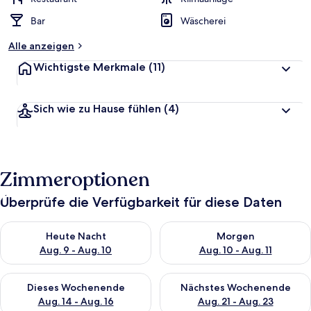
t
Bar
Wäscherei
e
t
Alle anzeigen
Wichtigste Merkmale
(11)
Sich wie zu Hause fühlen
(4)
Zimmeroptionen
Überprüfe die Verfügbarkeit für diese Daten
Überprüfe die Verfügbarkeit für heute Nacht, Aug. 9 - Aug. 10
Überprüfe die Verfügbarkeit fü
Heute Nacht
Morgen
Aug. 9 - Aug. 10
Aug. 10 - Aug. 11
Überprüfe die Verfügbarkeit für dieses Wochenende, Aug. 14 -
Überprüfe die Verfügbarkeit f
Dieses Wochenende
Nächstes Wochenende
Aug. 14 - Aug. 16
Aug. 21 - Aug. 23