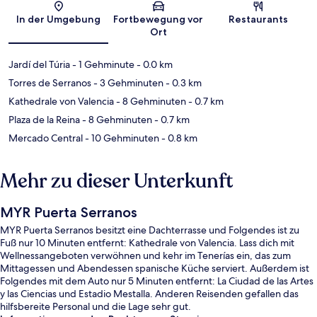
Karte
In der Umgebung
Fortbewegung vor
Restaurants
Ort
Jardí del Túria
- 1 Gehminute
- 0.0 km
Torres de Serranos
- 3 Gehminuten
- 0.3 km
Kathedrale von Valencia
- 8 Gehminuten
- 0.7 km
Plaza de la Reina
- 8 Gehminuten
- 0.7 km
Mercado Central
- 10 Gehminuten
- 0.8 km
Mehr zu dieser Unterkunft
MYR Puerta Serranos
MYR Puerta Serranos besitzt eine Dachterrasse und Folgendes ist zu
Fuß nur 10 Minuten entfernt: Kathedrale von Valencia. Lass dich mit
Wellnessangeboten verwöhnen und kehr im Tenerías ein, das zum
Mittagessen und Abendessen spanische Küche serviert. Außerdem ist
Folgendes mit dem Auto nur 5 Minuten entfernt: La Ciudad de las Artes
y las Ciencias und Estadio Mestalla. Anderen Reisenden gefallen das
hilfsbereite Personal und die Lage sehr gut.