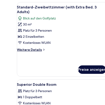
Alle
Ein Hotelzimmer mit Bett, Sofa
2
Standard-Zweibettzimmer (with Extra Bed, 3
Fotos
Adults)
für
Blick auf den Golfplatz
Standard-
30 m²
Zweibettzimmer
Platz für 3 Personen
(with
Extra
2 Einzelbetten
Bed,
Kostenloses WLAN
3
Weitere
Weitere Details
Adults)
Details
anzeigen
für
Standard-
Zweibettzimmer
Preise anzeige
(with
Extra
Bed,
Alle
Ein Hotelzimmer mit Bett, Schr
3
5
Superior Double Room
Fotos
Adults)
Platz für 3 Personen
für
1 Doppelbett
Superior
Double
Kostenloses WLAN