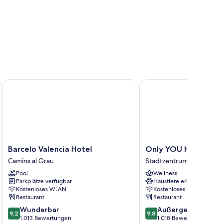
Barcelo Valencia Hotel
Only YOU Hotel Valenc
Barcelo
Only
Barcelo Valencia Hotel
Only YOU Hotel Vale
Valencia
YOU
Camins al Grau
Stadtzentrum von Valenc
Hotel
Hotel
Pool
Wellness
Camins
Valencia
Parkplätze verfügbar
Haustiere erlaubt
al
Stadtzentrum
Kostenloses WLAN
Kostenloses WLAN
Grau
von
Restaurant
Restaurant
Valencia
9.2
9.8
Wunderbar
Außergewöhnlich
9,2
9,8
von
von
1.013 Bewertungen
1.018 Bewertungen