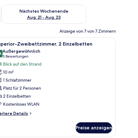
es Wochenende, Aug. 14 - Aug. 16.
Überprüfe die Verfügbarkeit für nächstes Wochenende, Aug. 2
Nächstes Wochenende
Aug. 21 - Aug. 23
Anzeige von 7 von 7 Zimmern
ibtisch und einem Bild an der Wand.
le
Ein Hotelzimmer mit zwei Betten, einer große
3
uperior-Zweibettzimmer, 2 Einzelbetten
otos
Außergewöhnlich
ür
4
9,4 von 10
(3
3 Bewertungen
uperior-
Bewertungen)
Blick auf den Strand
weibettzimmer,
10 m²
 Einzelbetten
1 Schlafzimmer
nzeigen
Platz für 2 Personen
2 Einzelbetten
Kostenloses WLAN
itere
itere Details
tails
r
Preise anzeigen
perior-
eibettzimmer,