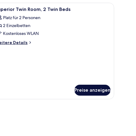
Einzelbetten
ibtisch und einem Bild an der Wand.
le
Ein Hotelzimmer mit einem großen Bett, einem
4
perior Twin Room, 2 Twin Beds
otos
Platz für 2 Personen
ür
2 Einzelbetten
uperior
win
Kostenloses WLAN
oom,
itere
itere Details
tails
r
win
perior
eds
in
nzeigen
om,
in
ds
Preise anzeigen