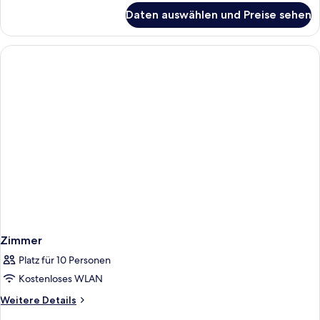
für
Daten auswählen und Preise sehen
Maisonette
Zimmer
Platz für 10 Personen
Kostenloses WLAN
Weitere
Weitere Details
Details