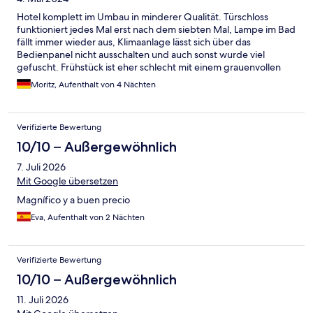
Hotel komplett im Umbau in minderer Qualität. Türschloss
funktioniert jedes Mal erst nach dem siebten Mal, Lampe im Bad
fällt immer wieder aus, Klimaanlage lässt sich über das
Bedienpanel nicht ausschalten und auch sonst wurde viel
gefuscht. Frühstück ist eher schlecht mit einem grauenvollen
Kaffee. Der Rest ist nichts besonderes und auch qualitativ auf
Moritz, Aufenthalt von 4 Nächten
dem Niveau des Gebäudes.
Verifizierte Bewertung
10/10 – Außergewöhnlich
7. Juli 2026
Mit Google übersetzen
Magnífico y a buen precio
Eva, Aufenthalt von 2 Nächten
Verifizierte Bewertung
10/10 – Außergewöhnlich
11. Juli 2026