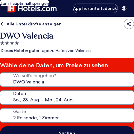
Zum Hauptinhalt springen
App herunterladen
Alle Unterkünfte anzeigen
DWO Valencia
4.0-
Sterne-
Dieses Hotel in guter Lage zu Hafen von Valencia
Unterkunft
Wähle deine Daten, um Preise zu sehen
Wo soll’s hingehen?
Daten
Gäste
Suchen