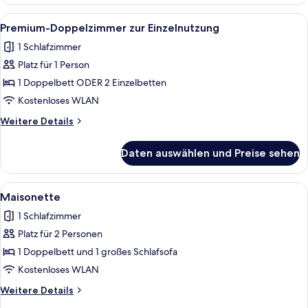
Doppelzimmer
Alle
Ein Hotelzimmer mit einem großen Bet
6
Premium-Doppelzimmer zur Einzelnutzung
Fotos
1 Schlafzimmer
für
Platz für 1 Person
Premium-
Doppelzimmer
1 Doppelbett ODER 2 Einzelbetten
zur
Kostenloses WLAN
Einzelnutzung
Weitere
Weitere Details
anzeigen
Details
für
Daten auswählen und Preise sehen
Premium-
Doppelzimmer
zur
Alle
Ein modernes Schlafzimmer mit Bett, F
8
Einzelnutzung
Maisonette
Fotos
1 Schlafzimmer
für
Platz für 2 Personen
Maisonette
anzeigen
1 Doppelbett und 1 großes Schlafsofa
Kostenloses WLAN
Weitere
Weitere Details
Details