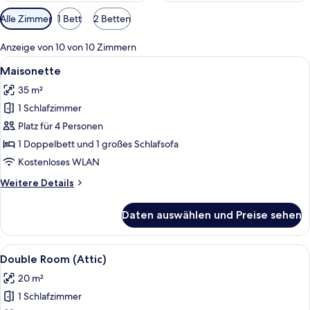
Verfügbare
Alle Zimmer
1 Bett
2 Betten
Filter
für
Anzeige von 10 von 10 Zimmern
Zimmer
Alle
Ein Hotelzimmer mit einem großen Bet
8
Maisonette
Fotos
35 m²
für
1 Schlafzimmer
Maisonette
anzeigen
Platz für 4 Personen
1 Doppelbett und 1 großes Schlafsofa
Kostenloses WLAN
Weitere
Weitere Details
Details
für
Daten auswählen und Preise sehen
Maisonette
Alle
Ein modernes Hotelzimmer mit einem g
6
Double Room (Attic)
Fotos
20 m²
für
1 Schlafzimmer
Double