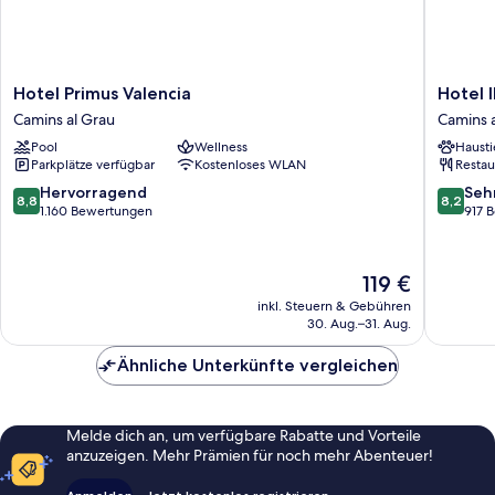
Hotel
Hotel
Hotel Primus Valencia
Hotel 
Primus
ILUNIO
Camins al Grau
Camins 
Valencia
Aqua
Pool
Wellness
Hausti
Camins
3
Parkplätze verfügbar
Kostenloses WLAN
Restau
al
Camins
Grau
al
8.8
8.2
Hervorragend
Seh
8,8
8,2
Grau
von
von
1.160 Bewertungen
917 
10,
10,
Hervorragend,
Sehr
1.160
gut,
Der
119 €
Bewertungen
917
Preis
inkl. Steuern & Gebühren
Bewert
beträgt
30. Aug.–31. Aug.
119 €
Ähnliche Unterkünfte vergleichen
Melde dich an, um verfügbare Rabatte und Vorteile
anzuzeigen. Mehr Prämien für noch mehr Abenteuer!