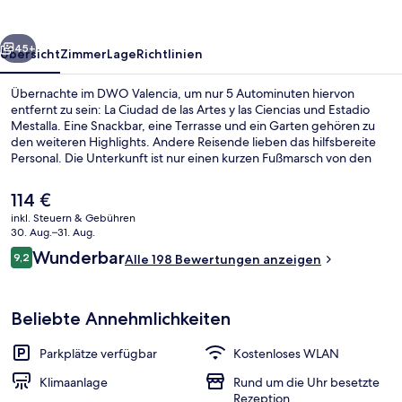
rück
Weiter
45+
Übersicht
Zimmer
Lage
Richtlinien
Übernachte im DWO Valencia, um nur 5 Autominuten hiervon
entfernt zu sein: La Ciudad de las Artes y las Ciencias und Estadio
Mestalla. Eine Snackbar, eine Terrasse und ein Garten gehören zu
den weiteren Highlights. Andere Reisende lieben das hilfsbereite
Personal. Die Unterkunft ist nur einen kurzen Fußmarsch von den
öffentlichen Verkehrsmitteln entfernt: Zur U-Bahn läuft man 7
Minuten (Metrostation Ayora) bzw. 11 Minuten (Metrostation
Der
114 €
Amistat).
aktuelle
inkl. Steuern & Gebühren
Preis
30. Aug.–31. Aug.
Innenhof
beträgt
Bewertungen
Wunderbar
9,2
Alle 198 Bewertungen anzeigen
114 €.
9,2 von 10.
Beliebte Annehmlichkeiten
Parkplätze verfügbar
Kostenloses WLAN
Klimaanlage
Rund um die Uhr besetzte
Rezeption