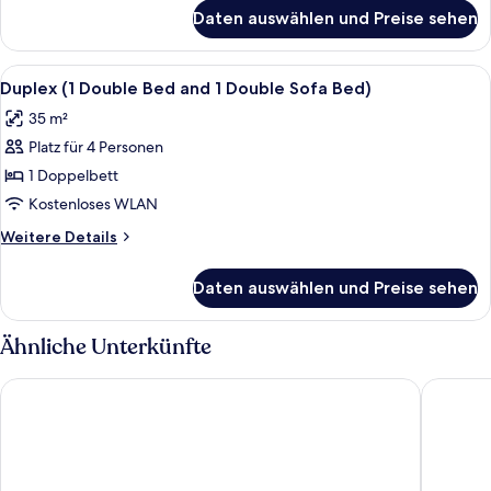
für
Daten auswählen und Preise sehen
Zimmer
Alle
Zimmersafe, Schreibtisch, schallisolie
8
Duplex (1 Double Bed and 1 Double Sofa Bed)
Fotos
35 m²
für
Platz für 4 Personen
Duplex
(1
1 Doppelbett
Double
Kostenloses WLAN
Bed
Weitere
Weitere Details
and
Details
1
für
Daten auswählen und Preise sehen
Duplex
Double
(1
Sofa
Double
Ähnliche Unterkünfte
Bed)
Bed
and
anzeigen
Hotel Primus Valencia
Hotel I
1
Double
Sofa
Bed)