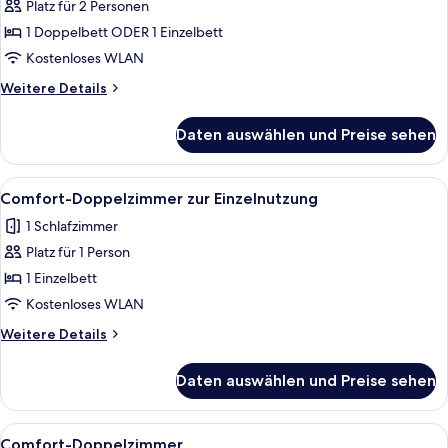
Room
Platz für 2 Personen
(Attic)
1 Doppelbett ODER 1 Einzelbett
anzeigen
Kostenloses WLAN
Weitere
Weitere Details
Details
für
Daten auswählen und Preise sehen
Double
Room
(Attic)
Alle
Ein Hotelzimmer mit zwei Betten, eine
6
Comfort-Doppelzimmer zur Einzelnutzung
Fotos
1 Schlafzimmer
für
Platz für 1 Person
Comfort-
Doppelzimmer
1 Einzelbett
zur
Kostenloses WLAN
Einzelnutzung
Weitere
Weitere Details
anzeigen
Details
für
Daten auswählen und Preise sehen
Comfort-
Doppelzimmer
zur
Alle
Ein Hotelzimmer mit zwei Betten, eine
6
Einzelnutzung
Comfort-Doppelzimmer