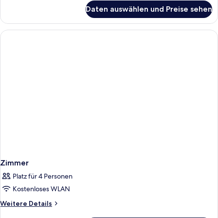
für
Daten auswählen und Preise sehen
Zimmer
Zimmer
Platz für 4 Personen
Kostenloses WLAN
Weitere
Weitere Details
Details