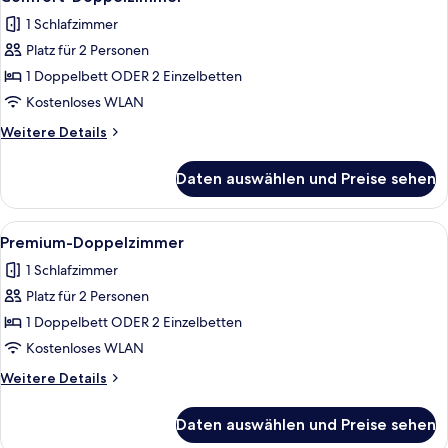
Fotos
1 Schlafzimmer
für
Platz für 2 Personen
Comfort-
Doppelzimmer
1 Doppelbett ODER 2 Einzelbetten
anzeigen
Kostenloses WLAN
Weitere
Weitere Details
Details
für
Daten auswählen und Preise sehen
Comfort-
Doppelzimmer
Alle
Ein Hotelzimmer mit einem großen Bet
6
Premium-Doppelzimmer
Fotos
1 Schlafzimmer
für
Platz für 2 Personen
Premium-
Doppelzimmer
1 Doppelbett ODER 2 Einzelbetten
anzeigen
Kostenloses WLAN
Weitere
Weitere Details
Details
für
Daten auswählen und Preise sehen
Premium-