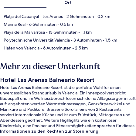
Ort
Platja del Cabanyal - Les Arenes
- 2 Gehminuten
- 0.2 km
Marina Real
- 6 Gehminuten
- 0.6 km
Playa de la Malvarrosa
- 13 Gehminuten
- 1.1 km
Polytechnische Universität Valencia
- 3 Autominuten
- 1.5 km
Hafen von Valencia
- 6 Autominuten
- 2.5 km
Mehr zu dieser Unterkunft
Hotel Las Arenas Balneario Resort
Hotel Las Arenas Balneario Resort ist die perfekte Wahl für einen
unvergesslichen Strandurlaub in Valencia. Ein Innenpool verspricht
Badespaß und im Wellnessbereich lösen sich deine Alltagssorgen in Luft
auf: angeboten werden Warmsteinmassagen, Ganzkörperwickel und
Maniküre und Pediküre. Brasserie Sorolla, eins von 2 Restaurants,
serviert internationale Küche und ist zum Frühstück, Mittagessen und
Abendessen geöffnet. Weitere Highlights wie ein kostenloser
Kinderclub, eine Poolbar und Fitnessmöglichkeiten sprechen für dieses
Hotel im luxuriösen Stil. Anderen Reisenden gefallen das hilfsbereite
Informationen zu den Rechten zur Stornierung