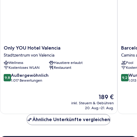
Only
Barcelo
Only YOU Hotel Valencia
Barcel
YOU
Valencia
Stadtzentrum von Valencia
Camins 
Hotel
Hotel
Wellness
Haustiere erlaubt
Pool
Valencia
Camins
Kostenloses WLAN
Restaurant
Koste
Stadtzentrum
al
von
Grau
9.8
9.2
Außergewöhnlich
Wun
9,8
9,2
Valencia
von
von
1.017 Bewertungen
1.01
10,
10,
Außergewöhnlich,
Wunder
Der
189 €
1.017
1.013
Preis
Bewertungen
Bewert
inkl. Steuern & Gebühren
beträgt
20. Aug.–21. Aug.
189 €
Ähnliche Unterkünfte vergleichen