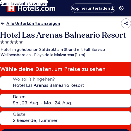
Zum Hauptinhalt springen
App herunterladen
Alle Unterkünfte anzeigen
Hotel Las Arenas Balneario Resort
5.0-
Sterne-
Hotel im gehobenen Stil direkt am Strand mit Full-Service-
Unterkunft
Wellnessbereich - Playa de la Malvarrosa (1 km)
Wähle deine Daten, um Preise zu sehen
Wo soll’s hingehen?
Daten
Gäste