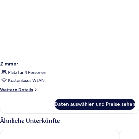
Zimmer
Platz für 4 Personen
Kostenloses WLAN
Weitere
Weitere Details
Details
für
Daten auswählen und Preise sehen
Zimmer
Ähnliche Unterkünfte
Only YOU Hotel Valencia
Barcelo 