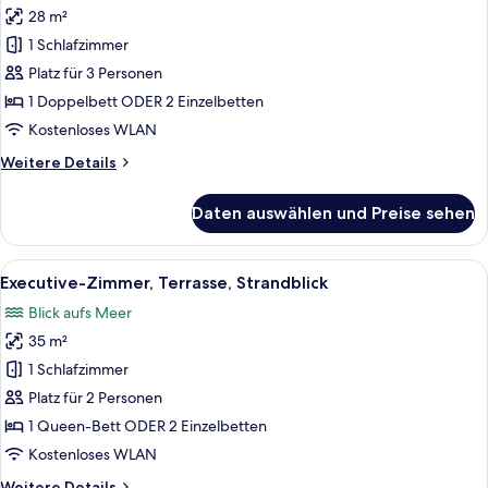
28 m²
Doppelzimmer
(child
1 Schlafzimmer
extra
Platz für 3 Personen
bed)
1 Doppelbett ODER 2 Einzelbetten
anzeigen
Kostenloses WLAN
Weitere
Weitere Details
Details
für
Daten auswählen und Preise sehen
Doppelzimmer
(child
extra
Alle
Ein Hotelzimmer mit einem großen Bett
6
bed)
Executive-Zimmer, Terrasse, Strandblick
Fotos
Blick aufs Meer
für
35 m²
Executive-
Zimmer,
1 Schlafzimmer
Terrasse,
Platz für 2 Personen
Strandblick
1 Queen-Bett ODER 2 Einzelbetten
anzeigen
Kostenloses WLAN
Weitere
Weitere Details