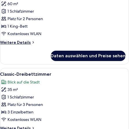
bed)
60 m²
Junior-
Suite,
1 Schlafzimmer
Terrasse,
Platz für 2 Personen
Meerblick
1 King-Bett
anzeigen
Kostenloses WLAN
Weitere
Weitere Details
Details
für
Daten auswählen und Preise sehen
Junior-
Suite,
Terrasse,
Alle
Ein Hotelzimmer mit einem großen Bet
5
Meerblick
Classic-Dreibettzimmer
Fotos
Blick auf die Stadt
für
35 m²
Classic-
Dreibettzimmer
1 Schlafzimmer
anzeigen
Platz für 3 Personen
3 Einzelbetten
Kostenloses WLAN
Weitere
Weitere Details