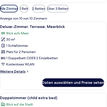
Verfügbare
Alle Zimmer
1 Bett
2 Betten
Über 3 Betten
Filter
für
Anzeige von 10 von 10 Zimmern
Zimmer
Alle
Ein Hotelzimmer mit einem großen Bett
6
Deluxe-Zimmer, Terrasse, Meerblick
Fotos
Blick aufs Meer
für
30 m²
Deluxe-
Zimmer,
1 Schlafzimmer
Terrasse,
Platz für 2 Personen
Meerblick
1 Doppelbett ODER 2 Einzelbetten
anzeigen
Kostenloses WLAN
Weitere
Weitere Details
Details
für
Daten auswählen und Preise sehen
Deluxe-
Zimmer,
Terrasse,
Alle
Ein Hotelzimmer mit einem großen Bet
5
Meerblick
Doppelzimmer (child extra bed)
Fotos
Blick auf die Stadt
für