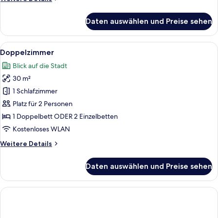
Details
für
Daten auswählen und Preise sehen
Classic-
Dreibettzimmer
Alle
Ein Hotelzimmer mit einem großen Bet
5
Doppelzimmer
Fotos
Blick auf die Stadt
für
30 m²
Doppelzimmer
anzeigen
1 Schlafzimmer
Platz für 2 Personen
1 Doppelbett ODER 2 Einzelbetten
Kostenloses WLAN
Weitere
Weitere Details
Details
für
Daten auswählen und Preise sehen
Doppelzimmer