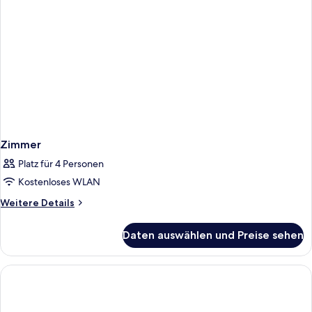
Zimmer
Platz für 4 Personen
Kostenloses WLAN
Weitere
Weitere Details
Details
für
Daten auswählen und Preise sehen
Zimmer