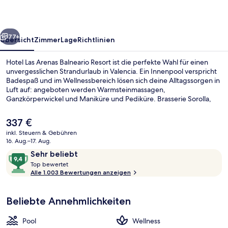
Resort
rück
Weiter
77+
Übersicht
Zimmer
Lage
Richtlinien
Hotel Las Arenas Balneario Resort ist die perfekte Wahl für einen
unvergesslichen Strandurlaub in Valencia. Ein Innenpool verspricht
Badespaß und im Wellnessbereich lösen sich deine Alltagssorgen in
Luft auf: angeboten werden Warmsteinmassagen,
Ganzkörperwickel und Maniküre und Pediküre. Brasserie Sorolla,
eins von 2 Restaurants, serviert internationale Küche und ist zum
Frühstück, Mittagessen und Abendessen geöffnet. Weitere
Der
337 €
Highlights wie ein kostenloser Kinderclub, eine Poolbar und
aktuelle
inkl. Steuern & Gebühren
Fitnessmöglichkeiten sprechen für dieses Hotel im luxuriösen Stil.
Preis
16. Aug.–17. Aug.
Anderen Reisenden gefallen das hilfsbereite Personal und die Lage
Springbrunnen
beträgt
Bewertungen
9,4
sehr gut.
Sehr beliebt
337 €.
T
von
Top bewertet
o
Alle 1.003 Bewertungen anzeigen
10,
p
Sehr
beliebt
Beliebte Annehmlichkeiten
b
e
w
Pool
Wellness
e