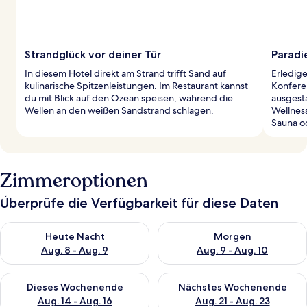
Strandglück vor deiner Tür
Paradi
In diesem Hotel direkt am Strand trifft Sand auf
Erledig
kulinarische Spitzenleistungen. Im Restaurant kannst
Konfere
du mit Blick auf den Ozean speisen, während die
ausgest
Wellen an den weißen Sandstrand schlagen.
Wellnes
Sauna o
Zimmeroptionen
Überprüfe die Verfügbarkeit für diese Daten
Überprüfe die Verfügbarkeit für heute Nacht, Aug. 8 - Aug. 9.
Überprüfe die Verfügbarkeit f
Heute Nacht
Morgen
Aug. 8 - Aug. 9
Aug. 9 - Aug. 10
Überprüfe die Verfügbarkeit für dieses Wochenende, Aug. 14 -
Überprüfe die Verfügbarkeit f
Dieses Wochenende
Nächstes Wochenende
Aug. 14 - Aug. 16
Aug. 21 - Aug. 23