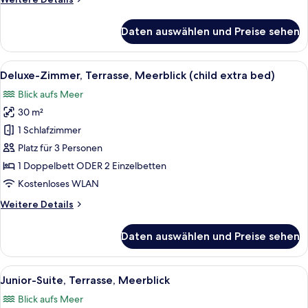
Details
für
Daten auswählen und Preise sehen
Executive-
Zimmer,
Terrasse,
Alle
Ein Hotelzimmer mit einem großen Bett
4
Strandblick
Deluxe-Zimmer, Terrasse, Meerblick (child extra bed)
Fotos
Blick aufs Meer
für
30 m²
Deluxe-
Zimmer,
1 Schlafzimmer
Terrasse,
Platz für 3 Personen
Meerblick
1 Doppelbett ODER 2 Einzelbetten
(child
Kostenloses WLAN
extra
Weitere
Weitere Details
bed)
Details
anzeigen
für
Daten auswählen und Preise sehen
Deluxe-
Zimmer,
Terrasse,
Alle
Ein modernes Wohnzimmer mit einem 
7
Meerblick
Junior-Suite, Terrasse, Meerblick
Fotos
(child
Blick aufs Meer
extra
für