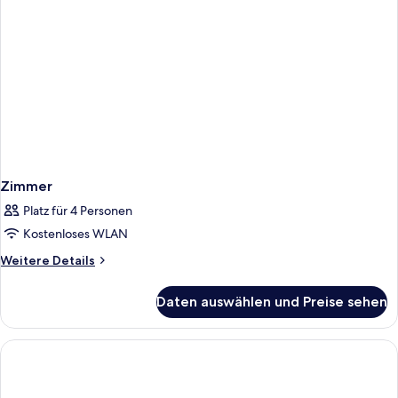
Zimmer
Platz für 4 Personen
Kostenloses WLAN
Weitere
Weitere Details
Details
für
Daten auswählen und Preise sehen
Zimmer