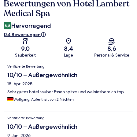
Bewertungen von Hotel Lambert
Bewertungen
Medical Spa
Hervorragend
8,8
134 Bewertungen
9,0
8,4
8,6
Sauberkeit
Lage
Personal & Service
Bewertungen
Verifizierte Bewertung
10/10 – Außergewöhnlich
18. Apr. 2025
Sehr gutes hotel sauber Essen spitze.und.welniesbereich.top.
Wolfgang, Aufenthalt von 2 Nächten
Verifizierte Bewertung
10/10 – Außergewöhnlich
9. Jan. 2026