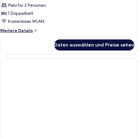
Doppel-
Platz für 2 Personen
oder
1 Doppelbett
-
Kostenloses WLAN
Zweibettzimmer
Weitere
Weitere Details
anzeigen
Details
für
Daten auswählen und Preise sehen
Standard-
Doppel-
oder
-
Zweibettzimmer