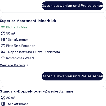
für
Daten auswählen und Preise sehen
Economy-
Einzelzimmer
Alle
Ein Hotelzimmer mit Essbereich, eine
4
Superior-Apartment, Meerblick
Fotos
Blick aufs Meer
für
50 m²
Superior-
Apartment,
1 Schlafzimmer
Meerblick
Platz für 4 Personen
anzeigen
1 Doppelbett und 1 Einzel-Schlafsofa
Kostenloses WLAN
Weitere
Weitere Details
Details
für
Daten auswählen und Preise sehen
Superior-
Apartment,
Meerblick
Alle
Ein Hotelzimmer mit einem großen Bett
7
Standard-Doppel- oder -Zweibettzimmer
Fotos
20 m²
für
1 Schlafzimmer
Standard-