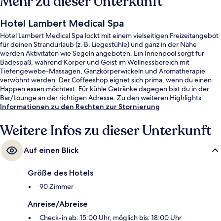
Mehr zu dieser Unterkunft
Hotel Lambert Medical Spa
Hotel Lambert Medical Spa lockt mit einem vielseitigen Freizeitangebot
für deinen Strandurlaub (z. B. Liegestühle) und ganz in der Nähe
werden Aktivitäten wie Segeln angeboten. Ein Innenpool sorgt für
Badespaß, während Körper und Geist im Wellnessbereich mit
Tiefengewebe-Massagen, Ganzkörperwickeln und Aromatherapie
verwöhnt werden. Der Coffeeshop eignet sich prima, wenn du einen
Happen essen möchtest. Für kühle Getränke dagegen bist du in der
Bar/Lounge an der richtigen Adresse. Zu den weiteren Highlights
gehören Nachtclub, Dachterrasse und ein kostenloser Kinderclub.
Informationen zu den Rechten zur Stornierung
Weitere Infos zu dieser Unterkunft
Auf einen Blick
Größe des Hotels
90 Zimmer
Anreise/Abreise
Check-in ab: 15:00 Uhr, möglich bis: 18:00 Uhr