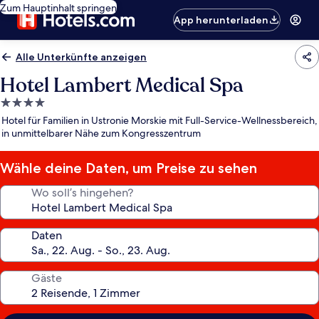
Zum Hauptinhalt springen
App herunterladen
Alle Unterkünfte anzeigen
Hotel Lambert Medical Spa
4.0-
Sterne-
Hotel für Familien in Ustronie Morskie mit Full-Service-Wellnessbereich,
Unterkunft
in unmittelbarer Nähe zum Kongresszentrum
Wähle deine Daten, um Preise zu sehen
Wo soll’s hingehen?
Daten
Gäste