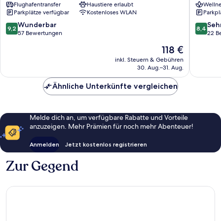
Flughafentransfer
Haustiere erlaubt
Wellne
Ustronie
Morskie
Parkplätze verfügbar
Kostenloses WLAN
Parkpl
Morskie
9.2
8.4
Wunderbar
Seh
9,2
8,4
von
von
57 Bewertungen
22 B
10,
10,
Der
118 €
Wunderbar,
Sehr
Preis
57
gut,
inkl. Steuern & Gebühren
beträgt
30. Aug.–31. Aug.
Bewertungen
22
118 €
Bewert
Ähnliche Unterkünfte vergleichen
Melde dich an, um verfügbare Rabatte und Vorteile
anzuzeigen. Mehr Prämien für noch mehr Abenteuer!
Anmelden
Jetzt kostenlos registrieren
Zur Gegend