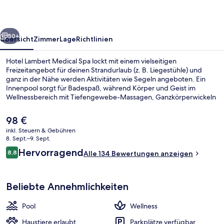
rück
Weiter
50+
Übersicht
Zimmer
Lage
Richtlinien
Hotel Lambert Medical Spa lockt mit einem vielseitigen
Freizeitangebot für deinen Strandurlaub (z. B. Liegestühle) und
ganz in der Nähe werden Aktivitäten wie Segeln angeboten. Ein
Innenpool sorgt für Badespaß, während Körper und Geist im
Wellnessbereich mit Tiefengewebe-Massagen, Ganzkörperwickeln
und Aromatherapie verwöhnt werden. Der Coffeeshop eignet sich
prima, wenn du einen Happen essen möchtest. Für kühle Getränke
Der
98 €
dagegen bist du in der Bar/Lounge an der richtigen Adresse. Zu
aktuelle
inkl. Steuern & Gebühren
den weiteren Highlights gehören Nachtclub, Dachterrasse und ein
Preis
8. Sept.–9. Sept.
kostenloser Kinderclub.
Innenpool, Liegestühle
beträgt
Bewertungen
Hervorragend
8,8
Alle 134 Bewertungen anzeigen
98 €.
8,8 von 10.
Beliebte Annehmlichkeiten
Pool
Wellness
Haustiere erlaubt
Parkplätze verfügbar