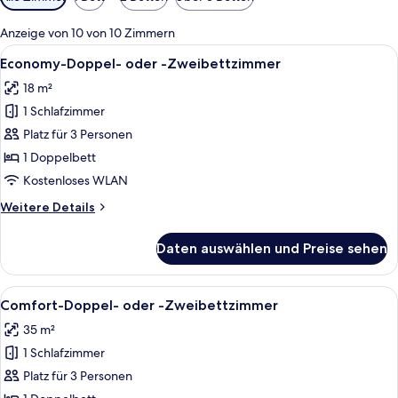
Filter
für
Anzeige von 10 von 10 Zimmern
Zimmer
Alle
Ein Hotelzimmer mit Bett, Schreibtisch
5
Economy-Doppel- oder -Zweibettzimmer
Fotos
18 m²
für
1 Schlafzimmer
Economy-
Doppel-
Platz für 3 Personen
oder
1 Doppelbett
-
Kostenloses WLAN
Zweibettzimmer
Weitere
Weitere Details
anzeigen
Details
für
Daten auswählen und Preise sehen
Economy-
Doppel-
oder
Alle
Ein Hotelzimmer mit Bett, Schreibtisc
6
-
Comfort-Doppel- oder -Zweibettzimmer
Fotos
Zweibettzimmer
35 m²
für
1 Schlafzimmer
Comfort-
Doppel-
Platz für 3 Personen
oder