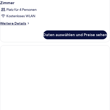
Zimmer
Platz für 4 Personen
Kostenloses WLAN
Weitere
Weitere Details
Details
für
Daten auswählen und Preise sehen
Zimmer