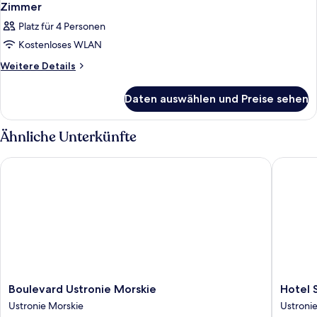
Zimmer
Platz für 4 Personen
Kostenloses WLAN
Weitere
Weitere Details
Details
für
Daten auswählen und Preise sehen
Zimmer
Ähnliche Unterkünfte
Boulevard Ustronie Morskie
Hotel S
Boulevard
Hotel
Boulevard Ustronie Morskie
Hotel 
Ustronie
SKAL
Ustronie Morskie
Ustroni
Morskie
Ustronie