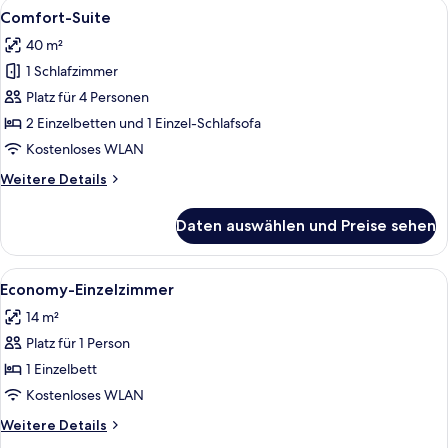
Alle
Ein Hotelzimmer mit Bett, Schreibtisch
6
-
Comfort-Suite
Fotos
Zweibettzimmer,
40 m²
Meerblick
für
1 Schlafzimmer
Comfort-
Suite
Platz für 4 Personen
anzeigen
2 Einzelbetten und 1 Einzel-Schlafsofa
Kostenloses WLAN
Weitere
Weitere Details
Details
für
Daten auswählen und Preise sehen
Comfort-
Suite
Alle
Ein Hotelzimmer mit einem ordentlich 
3
Economy-Einzelzimmer
Fotos
14 m²
für
Platz für 1 Person
Economy-
Einzelzimmer
1 Einzelbett
anzeigen
Kostenloses WLAN
Weitere
Weitere Details
Details