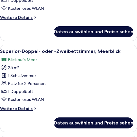
1 Doppelbett
-
Kostenloses WLAN
Zweibettzimmer
Weitere
Weitere Details
anzeigen
Details
für
Daten auswählen und Preise sehen
Comfort-
Doppel-
oder
Alle
Ein Hotelzimmer mit Bett, Schreibtisc
4
-
Superior-Doppel- oder -Zweibettzimmer, Meerblick
Fotos
Zweibettzimmer
Blick aufs Meer
für
25 m²
Superior-
Doppel-
1 Schlafzimmer
oder
Platz für 2 Personen
-
1 Doppelbett
Zweibettzimmer,
Kostenloses WLAN
Meerblick
Weitere
Weitere Details
anzeigen
Details
für
Daten auswählen und Preise sehen
Superior-
Doppel-
oder