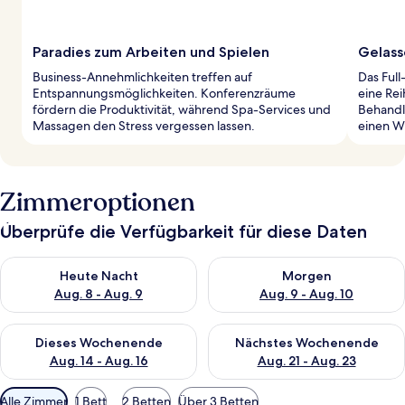
Paradies zum Arbeiten und Spielen
Gelass
Business-Annehmlichkeiten treffen auf
Das Ful
Entspannungsmöglichkeiten. Konferenzräume
eine Re
fördern die Produktivität, während Spa-Services und
Behandl
Massagen den Stress vergessen lassen.
einen Wh
Zimmeroptionen
Überprüfe die Verfügbarkeit für diese Daten
Überprüfe die Verfügbarkeit für heute Nacht, Aug. 8 - Aug. 9.
Überprüfe die Verfügbarkeit f
Heute Nacht
Morgen
Aug. 8 - Aug. 9
Aug. 9 - Aug. 10
Überprüfe die Verfügbarkeit für dieses Wochenende, Aug. 14 -
Überprüfe die Verfügbarkeit f
Dieses Wochenende
Nächstes Wochenende
Aug. 14 - Aug. 16
Aug. 21 - Aug. 23
Verfügbare
Alle Zimmer
1 Bett
2 Betten
Über 3 Betten