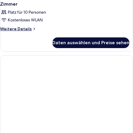
Zimmer
Platz für 10 Personen
Kostenloses WLAN
Weitere
Weitere Details
Details
für
Daten auswählen und Preise sehen
Zimmer