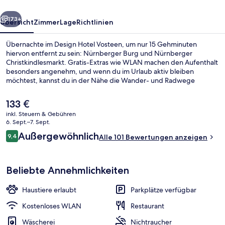
rück
Weiter
173+
Übersicht
Zimmer
Lage
Richtlinien
Übernachte im Design Hotel Vosteen, um nur 15 Gehminuten
hiervon entfernt zu sein: Nürnberger Burg und Nürnberger
Christkindlesmarkt. Gratis-Extras wie WLAN machen den Aufenthalt
besonders angenehm, und wenn du im Urlaub aktiv bleiben
möchtest, kannst du in der Nähe die Wander- und Radwege
nutzen. Eine Snackbar, eine Terrasse und ein Garten gehören zu
den weiteren Highlights. Die öffentlichen Verkehrsmittel sind nur
Der
133 €
einen kurzen Fußmarsch entfernt: Zur U-Bahn-Station
aktuelle
inkl. Steuern & Gebühren
Rathenauplatz sind es 5 Minuten und zur U-Bahn-Station Maxfeld 5
Preis
6. Sept.–7. Sept.
Minuten.
Frühstücksbereich
beträgt
Bewertungen
Außergewöhnlich
9,4
Alle 101 Bewertungen anzeigen
133 €.
9,4 von 10.
Beliebte Annehmlichkeiten
Haustiere erlaubt
Parkplätze verfügbar
Kostenloses WLAN
Restaurant
Wäscherei
Nichtraucher