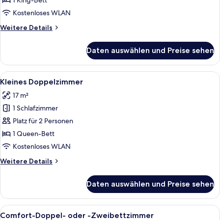
1 King-Bett
-
Kostenloses WLAN
Zweibettzimmer
Weitere
Weitere Details
anzeigen
Details
für
Daten auswählen und Preise sehen
Classic-
Doppel-
oder
Alle
Ein Hotelzimmer mit einem großen Bett
17
-
Kleines Doppelzimmer
Fotos
Zweibettzimmer
17 m²
für
1 Schlafzimmer
Kleines
Doppelzimmer
Platz für 2 Personen
anzeigen
1 Queen-Bett
Kostenloses WLAN
Weitere
Weitere Details
Details
für
Daten auswählen und Preise sehen
Kleines
Doppelzimmer
Alle
Ein Hotelzimmer mit einem großen Bett,
22
Comfort-Doppel- oder -Zweibettzimmer