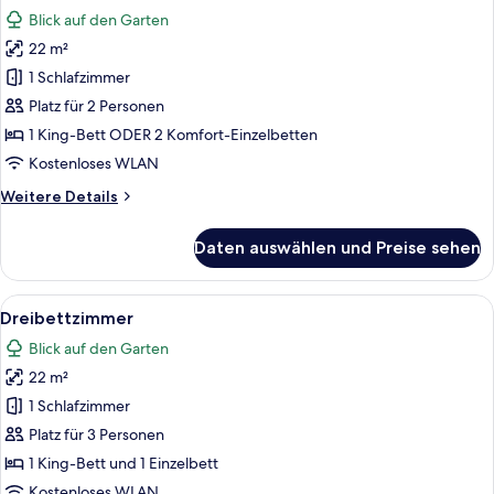
Fotos
Blick auf den Garten
für
22 m²
Comfort-
Doppel-
1 Schlafzimmer
oder
Platz für 2 Personen
-
1 King-Bett ODER 2 Komfort-Einzelbetten
Zweibettzimmer
Kostenloses WLAN
anzeigen
Weitere
Weitere Details
Details
für
Daten auswählen und Preise sehen
Comfort-
Doppel-
oder
Alle
Ein Hotelzimmer mit Bett, Schreibtisc
16
-
Dreibettzimmer
Fotos
Zweibettzimmer
Blick auf den Garten
für
22 m²
Dreibettzimmer
anzeigen
1 Schlafzimmer
Platz für 3 Personen
1 King-Bett und 1 Einzelbett
Kostenloses WLAN