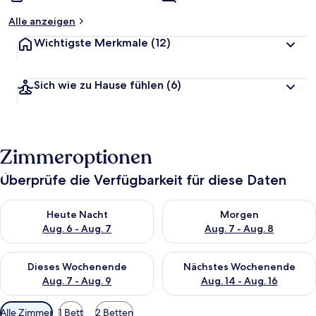
Alle anzeigen
Wichtigste Merkmale
(12)
Sich wie zu Hause fühlen
(6)
Zimmeroptionen
Überprüfe die Verfügbarkeit für diese Daten
Überprüfe die Verfügbarkeit für heute Nacht, Aug. 6 - Aug. 7.
Überprüfe die Verfügbarkeit f
Heute Nacht
Morgen
Aug. 6 - Aug. 7
Aug. 7 - Aug. 8
Überprüfe die Verfügbarkeit für dieses Wochenende, Aug. 7 - 
Überprüfe die Verfügbarkeit f
Dieses Wochenende
Nächstes Wochenende
Aug. 7 - Aug. 9
Aug. 14 - Aug. 16
Verfügbare
Alle Zimmer
1 Bett
2 Betten