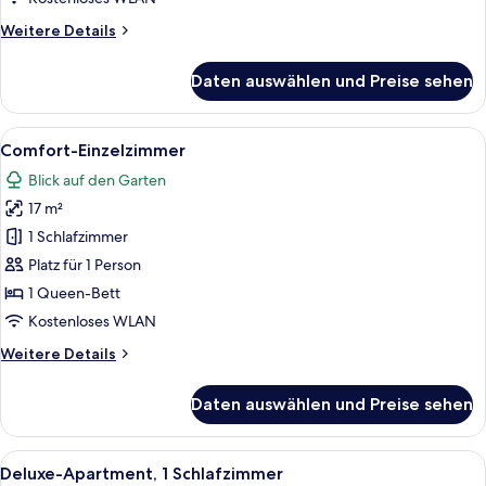
Weitere
Weitere Details
Details
für
Daten auswählen und Preise sehen
Dreibettzimmer
Alle
Ein Hotelzimmer mit Bett, Schreibtisc
18
Comfort-Einzelzimmer
Fotos
Blick auf den Garten
für
17 m²
Comfort-
Einzelzimmer
1 Schlafzimmer
anzeigen
Platz für 1 Person
1 Queen-Bett
Kostenloses WLAN
Weitere
Weitere Details
Details
für
Daten auswählen und Preise sehen
Comfort-
Einzelzimmer
Alle
Ein modernes Hotelzimmer mit Bett, S
12
Deluxe-Apartment, 1 Schlafzimmer