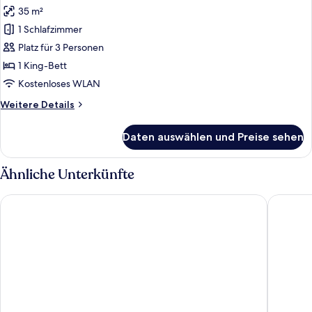
Fotos
35 m²
für
1 Schlafzimmer
Deluxe-
Apartment,
Platz für 3 Personen
1
1 King-Bett
Schlafzimmer
Kostenloses WLAN
anzeigen
Weitere
Weitere Details
Details
für
Daten auswählen und Preise sehen
Deluxe-
Apartment,
1
Ähnliche Unterkünfte
Schlafzimmer
Scandic Nürnberg Central
Living H