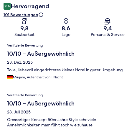
Hervorragend
9,4
101 Bewertungen
9,8
8,6
9,4
Sauberkeit
Lage
Personal & Service
Bewertungen
Verifizierte Bewertung
10/10 – Außergewöhnlich
23. Dez. 2025
Tolle, liebevoll eingerichtetes kleines Hotel in guter Umgebung.
Mirijam, Aufenthalt von 1 Nacht
Verifizierte Bewertung
10/10 – Außergewöhnlich
28. Juli 2025
Grossartiges Konzept 50er Jahre Style sehr viele
Annehmlichkeiten mam fühlt soch wie zuhause