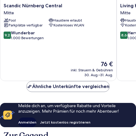
Scandic
Living
Scandic Nürnberg Central
Living
Nürnberg
Hotel
Mitte
Mitte
Central
Nürnbe
Pool
Haustiere erlaubt
Hausti
Mitte
Mitte
Parkplätze verfügbar
Kostenloses WLAN
Koste
9.2
8.6
Wunderbar
Her
9,2
8,6
von
von
1.000 Bewertungen
1.00
10,
10,
Wunderbar,
Hervorr
1.000
1.000
Bewertungen
Bewert
Der
76 €
Preis
inkl. Steuern & Gebühren
beträgt
30. Aug.–31. Aug.
76 €
Ähnliche Unterkünfte vergleichen
Melde dich an, um verfügbare Rabatte und Vorteile
anzuzeigen. Mehr Prämien für noch mehr Abenteuer!
Anmelden
Jetzt kostenlos registrieren
Zur Gegend