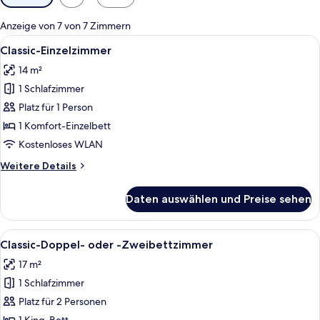
Filter
für
Anzeige von 7 von 7 Zimmern
Zimmer
Alle
Ein Hotelzimmer mit Bett, Nachttisch
7
Classic-Einzelzimmer
Fotos
14 m²
für
1 Schlafzimmer
Classic-
Einzelzimmer
Platz für 1 Person
anzeigen
1 Komfort-Einzelbett
Kostenloses WLAN
Weitere
Weitere Details
Details
für
Daten auswählen und Preise sehen
Classic-
Einzelzimmer
Alle
Classic-Doppel- oder -Zweibettzimmer
11
Classic-Doppel- oder -Zweibettzimmer
Fotos
17 m²
für
1 Schlafzimmer
Classic-
Doppel-
Platz für 2 Personen
oder