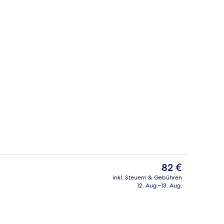
 Unterkunft
Bar (in der Unterkunft)
Der
82 €
aktuelle
inkl. Steuern & Gebühren
Preis
12. Aug.–13. Aug.
io
Ausstattung der Unterkunft
beträgt
82 €.