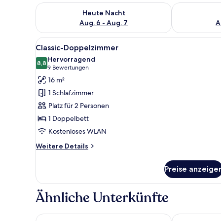
Überprüfe die Verfügbarkeit für heute Nacht, Aug. 6
Überprüfe die
Heute Nacht
Aug. 6 - Aug. 7
A
Alle
Ein Hotelzimmer mit zwei Bette
12
Classic-Doppelzimmer
Fotos
Hervorragend
für
8,8
8,8 von 10
(9
9 Bewertungen
Classic-
Bewertungen)
16 m²
Doppelzimmer
1 Schlafzimmer
anzeigen
Platz für 2 Personen
1 Doppelbett
Kostenloses WLAN
Weitere
Weitere Details
Details
für
Preise anzeige
Classic-
Doppelzimmer
Ähnliche Unterkünfte
Scandic Nürnberg Central
Gideon Desig