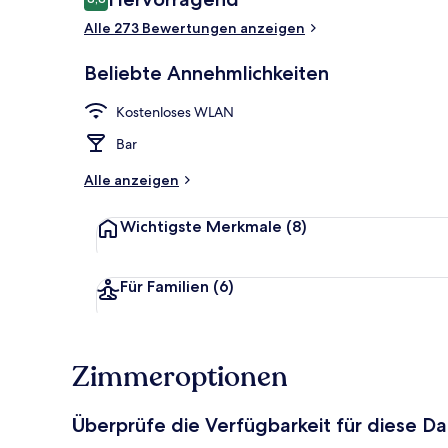
8,8 von 10.
Alle 273 Bewertungen anzeigen
Bar (in der U
Beliebte Annehmlichkeiten
Kostenloses WLAN
Bar
Alle anzeigen
Wichtigste Merkmale
(8)
Für Familien
(6)
Zimmeroptionen
Überprüfe die Verfügbarkeit für diese D