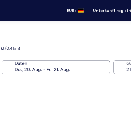
•
EUR
Unterkunft registr
kt (0,4 km)
Daten
G