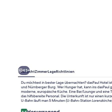
43+
Übersicht
Zimmer
Lage
Richtlinien
Du möchtest in bester Lage übernachten? dasPaul Hotel is
und Nürnberger Burg. Wer Hunger hat, kann ins dasPaul 
moderne, europäische Küche. Eine Bar/Lounge und eine T
das hilfsbereite Personal. Die Unterkunft ist nur einen ku
U-Bahn läuft man 5 Minuten (U-Bahn-Station Lorenzkirche
Bewertungen
Hervorragend
8,8