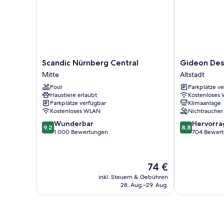
Scandic
Gideon
Scandic Nürnberg Central
Gideon Des
Nürnberg
Designhotel
Mitte
Altstadt
Central
Altstadt
Pool
Parkplätze v
Mitte
Haustiere erlaubt
Kostenloses
Parkplätze verfügbar
Klimaanlage
Kostenloses WLAN
Nichtraucher
9.2
8.8
Wunderbar
Hervorr
9,2
8,8
von
von
1.000 Bewertungen
704 Bewer
10,
10,
Wunderbar,
Hervorragend
1.000
704
Der
74 €
Bewertungen
Bewertungen
Preis
inkl. Steuern & Gebühren
beträgt
28. Aug.–29. Aug.
74 €