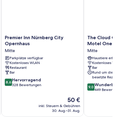
Premier
The
Premier Inn Nürnberg City
The Cloud One Nürn
Inn
Cloud
Opernhaus
Motel One Group
Nürnberg
One
Mitte
Mitte
City
Nürnberg,
Opernhaus
Parkplätze verfügbar
by
Haustiere erlaubt
Kostenloses WLAN
Kostenloses WLAN
Mitte
the
Restaurant
Bar
Motel
Bar
Rund um die Uhr
One
besetzte Rezeption
8.6
Hervorragend
Group
8,6
9.0
Wunderbar
von
328 Bewertungen
Mitte
9,0
von
449 Bewertungen
10,
10,
Hervorragend,
Der
50 €
Wunderbar,
328
Preis
449
inkl. Steuern & Gebühren
inkl. S
Bewertungen
beträgt
30. Aug.–31. Aug.
Bewertungen
50 €