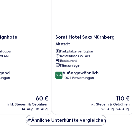
Sorat
ignhotel
Sorat Hotel Saxx Nürnberg
Hotel
Altstadt
Saxx
erfügbar
Parkplätze verfügbar
Nürnberg
 WLAN
Kostenloses WLAN
Altstadt
Restaurant
Klimaanlage
9.4
agend
Außergewöhnlich
9,4
von
tungen
1.004 Bewertungen
10,
,
Außergewöhnlich,
1.004
Der
Der
60 €
110 €
Bewertungen
Preis
Preis
inkl. Steuern & Gebühren
inkl. Steuern & Gebühren
beträgt
beträgt
14. Aug.–15. Aug.
23. Aug.–24. Aug.
60 €
110 €
Ähnliche Unterkünfte vergleichen