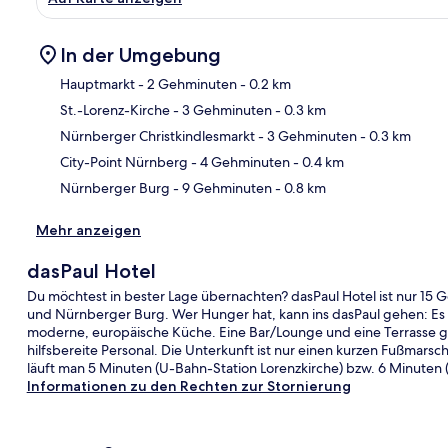
In der Umgebung
Hauptmarkt
- 2 Gehminuten
- 0.2 km
St.-Lorenz-Kirche
- 3 Gehminuten
- 0.3 km
Kar
Nürnberger Christkindlesmarkt
- 3 Gehminuten
- 0.3 km
City-Point Nürnberg
- 4 Gehminuten
- 0.4 km
Nürnberger Burg
- 9 Gehminuten
- 0.8 km
Mehr anzeigen
dasPaul Hotel
Du möchtest in bester Lage übernachten? dasPaul Hotel ist nur 15 
und Nürnberger Burg. Wer Hunger hat, kann ins dasPaul gehen: Es
moderne, europäische Küche. Eine Bar/Lounge und eine Terrasse 
hilfsbereite Personal. Die Unterkunft ist nur einen kurzen Fußmarsc
läuft man 5 Minuten (U-Bahn-Station Lorenzkirche) bzw. 6 Minuten
Informationen zu den Rechten zur Stornierung