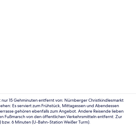
Fassade der
t nur 15 Gehminuten entfernt von: Nürnberger Christkindlesmarkt
gehen: Es serviert zum Frühstück, Mittagessen und Abendessen
errasse gehören ebenfalls zum Angebot. Andere Reisende lieben
Terrasse/Pat
rzen Fußmarsch von den öffentlichen Verkehrsmitteln entfernt: Zur
) bzw. 6 Minuten (U-Bahn-Station Weißer Turm).