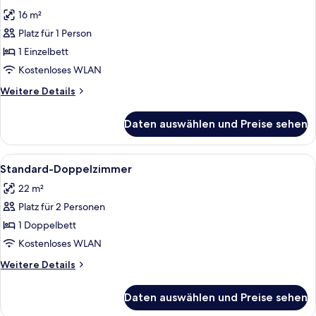
Fotos
Conditioning)
16 m²
für
Platz für 1 Person
Standard-
Einzelzimmer
1 Einzelbett
anzeigen
Kostenloses WLAN
Weitere
Weitere Details
Details
für
Daten auswählen und Preise sehen
Standard-
Einzelzimmer
Alle
Ein Hotelzimmer mit zwei Betten, ein
4
Standard-Doppelzimmer
Fotos
22 m²
für
Platz für 2 Personen
Standard-
Doppelzimmer
1 Doppelbett
anzeigen
Kostenloses WLAN
Weitere
Weitere Details
Details
für
Daten auswählen und Preise sehen
Standard-
Doppelzimmer