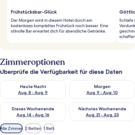
Frühstücksbar-Glück
Göttli
Der Morgen wird in diesem Hotel durch ein
Schlafe
kostenloses komplettes Frühstück noch besser. Eine
Verdunk
stilvolle Bar erwartet dich für abendliche Getränke.
geschma
schaffe
Zimmeroptionen
Überprüfe die Verfügbarkeit für diese Daten
Überprüfe die Verfügbarkeit für heute Nacht, Aug. 8 - Aug. 9.
Überprüfe die Verfügbarkeit f
Heute Nacht
Morgen
Aug. 8 - Aug. 9
Aug. 9 - Aug. 10
Überprüfe die Verfügbarkeit für dieses Wochenende, Aug. 14 -
Überprüfe die Verfügbarkeit f
Dieses Wochenende
Nächstes Wochenende
Aug. 14 - Aug. 16
Aug. 21 - Aug. 23
Verfügbare
Alle Zimmer
2 Betten
1 Bett
Filter