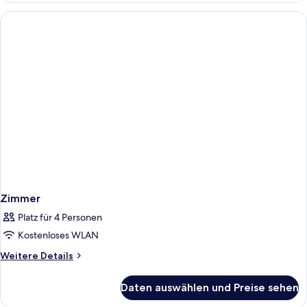
Zimmer
Platz für 4 Personen
Kostenloses WLAN
Weitere
Weitere Details
Details
für
Daten auswählen und Preise sehen
Zimmer