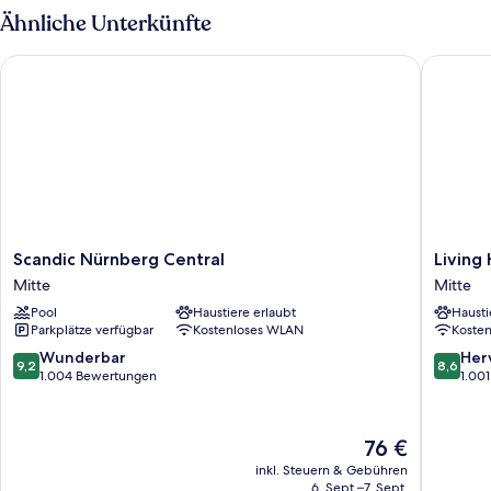
Ähnliche Unterkünfte
Scandic Nürnberg Central
Living H
Scandic
Living
Scandic Nürnberg Central
Living
Nürnberg
Hotel
Mitte
Mitte
Central
Nürnbe
Pool
Haustiere erlaubt
Hausti
Mitte
Mitte
Parkplätze verfügbar
Kostenloses WLAN
Koste
9.2
8.6
Wunderbar
Her
9,2
8,6
von
von
1.004 Bewertungen
1.00
10,
10,
Wunderbar,
Hervorr
1.004
1.001
Der
76 €
Bewertungen
Bewert
Preis
inkl. Steuern & Gebühren
beträgt
6. Sept.–7. Sept.