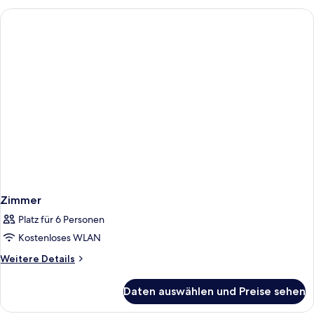
Zimmer
Platz für 6 Personen
Kostenloses WLAN
Weitere
Weitere Details
Details
für
Daten auswählen und Preise sehen
Zimmer