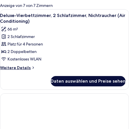
für
Anzeige von 7 von 7 Zimmern
Zimmer
Alle
Ein Hotelzimmer mit einem großen Be
7
Deluxe-Vierbettzimmer, 2 Schlafzimmer, Nichtraucher (Air
Fotos
Conditioning)
für
66 m²
Deluxe-
2 Schlafzimmer
Vierbettzimmer,
Platz für 4 Personen
2 Schlafzimmer,
Nichtraucher
2 Doppelbetten
(Air
Kostenloses WLAN
Conditioning)
Weitere
Weitere Details
anzeigen
Details
für
Daten auswählen und Preise sehen
Deluxe-
Vierbettzimmer,
2 Schlafzimmer,
Nichtraucher
(Air
Conditioning)