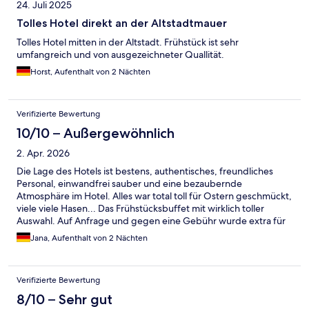
24. Juli 2025
Tolles Hotel direkt an der Altstadtmauer
Tolles Hotel mitten in der Altstadt. Frühstück ist sehr
umfangreich und von ausgezeichneter Quallität.
Horst, Aufenthalt von 2 Nächten
Verifizierte Bewertung
10/10 – Außergewöhnlich
2. Apr. 2026
Die Lage des Hotels ist bestens, authentisches, freundliches
Personal, einwandfrei sauber und eine bezaubernde
Atmosphäre im Hotel. Alles war total toll für Ostern geschmückt,
viele viele Hasen... Das Frühstücksbuffet mit wirklich toller
Auswahl. Auf Anfrage und gegen eine Gebühr wurde extra für
mich sofort die Sauna eingeschaltet. Ich habe mich sehr wohl
Jana, Aufenthalt von 2 Nächten
gefühlt und würde jederzeit wiederkommen.
Verifizierte Bewertung
8/10 – Sehr gut