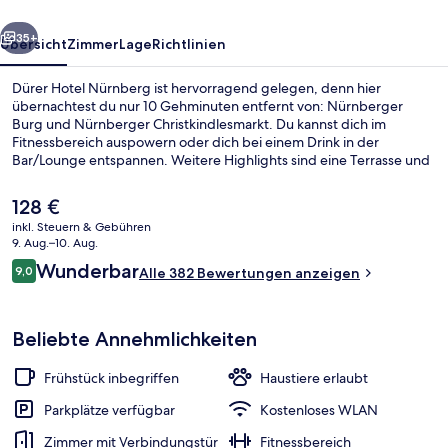
rück
Weiter
35+
Übersicht
Zimmer
Lage
Richtlinien
Dürer Hotel Nürnberg ist hervorragend gelegen, denn hier
übernachtest du nur 10 Gehminuten entfernt von: Nürnberger
Burg und Nürnberger Christkindlesmarkt. Du kannst dich im
Fitnessbereich auspowern oder dich bei einem Drink in der
Bar/Lounge entspannen. Weitere Highlights sind eine Terrasse und
ein Garten. Die öffentlichen Verkehrsmittel sind nur einen kurzen
Fußmarsch entfernt: Zur U-Bahn-Station Friedrich-Ebert-Platz sind
Der
128 €
es 8 Minuten und zur U-Bahn-Station Lorenzkirche 12 Minuten.
aktuelle
inkl. Steuern & Gebühren
Preis
9. Aug.–10. Aug.
Ansicht von oben
beträgt
Bewertungen
Wunderbar
9,0
Alle 382 Bewertungen anzeigen
128 €.
9,0 von 10.
Beliebte Annehmlichkeiten
Frühstück inbegriffen
Haustiere erlaubt
Parkplätze verfügbar
Kostenloses WLAN
Zimmer mit Verbindungstür
Fitnessbereich