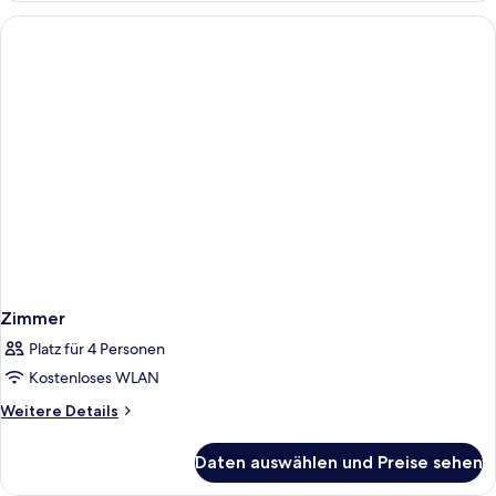
Zimmer
Platz für 4 Personen
Kostenloses WLAN
Weitere
Weitere Details
Details
für
Daten auswählen und Preise sehen
Zimmer