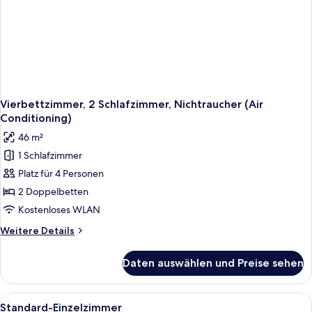
Vierbettzimmer, 2 Schlafzimmer, Nichtraucher (Air
Conditioning)
46 m²
1 Schlafzimmer
Platz für 4 Personen
2 Doppelbetten
Kostenloses WLAN
Weitere
Weitere Details
Details
für
Daten auswählen und Preise sehen
Vierbettzimmer,
2 Schlafzimmer,
Nichtraucher
Alle
Ein Hotelzimmer mit Bett, Schreibtisc
3
(Air
Standard-Einzelzimmer